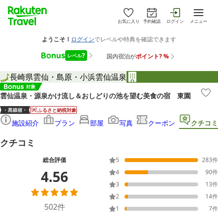
お気に入り
予約確認
ログイン
メニュー
長崎県
雲仙・島原・小浜
雲仙温泉
雲仙温泉・源泉かけ流し＆おしどりの池を望む美食の宿 東園
ふるさと納税対象
施設紹介
プラン
部屋
写真
クーポン
クチコミ
クチコミ
総合評価
5
283
件
4.56
4
90
件
3
13
件
2
14
件
502
件
1
7
件