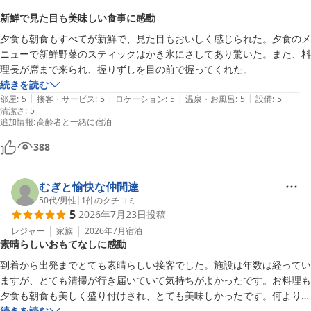
新鮮で見た目も美味しい食事に感動
夕食も朝食もすべてが新鮮で、見た目もおいしく感じられた。夕食のメ
ニューで新鮮野菜のスティックはかき氷にさしてあり驚いた。また、料
理長が席まで来られ、握りずしを目の前で握ってくれた。
続きを読む
|
|
|
|
|
部屋
:
5
接客・サービス
:
5
ロケーション
:
5
温泉・お風呂
:
5
設備
:
5
清潔さ
:
5
追加情報
:
高齢者と一緒に宿泊
388
むぎと愉快な仲間達
50代
/
男性
|
1
件のクチコミ
5
2026年7月23日
投稿
レジャー
家族
2026年7月
宿泊
素晴らしいおもてなしに感動
到着から出発までとても素晴らしい接客でした。施設は年数は経ってい
ますが、とても清掃が行き届いていて気持ちがよかったです。お料理も
夕食も朝食も美しく盛り付けされ、とても美味しかったです。何よりも
担当の方がとても素晴らしいおもてなしをしてくださって、心もお腹も
続きを読む