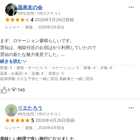
大浴場からの景色も絶景です。

温泉友の会
大きな窓ガラスから池と周囲の緑が目の前いっぱいに広がってこれまで
50代
/
女性
|
1
件のクチコミ
4
2026年3月26日
投稿
宿泊してきた旅館ホテルの中でダントツの一位です。

欲を言えば、ガラスをもう少し曇り止めとか、景色がよく見える工夫を
レジャー
家族
2026年3月
宿泊
すれば、満足度がグッと上がると思います。

まず、ロケーション素晴らしいです。

鴛鴦の池の周囲を散歩しましたが、浅い部分は日光に照らされ眩しいほ
雲仙は、地獄付近のお宿ばかり利用していたので

どのエメラルドグリーンで一見の価値ありです。

雲仙の新たな魅力発見でした。

唯一残念だったのは、楽しみにしていた朝風呂で、女性の露天風呂が熱
温泉は、硫黄よりも鉄を感じるお湯でした。

続きを読む
すぎて全く入れなかったことです。雲仙では珍しくサウナのある大浴場
|
|
|
|
|
湯温も少し熱めかと思いましたが、朝風呂は、少し温度を夜よりも低め
部屋
:
5
接客・サービス
:
5
ロケーション
:
5
朝食
:
4
夕食
:
4
で、お風呂を1番の目的で決めた宿だったので、悔しかったです。温度
|
|
温泉・お風呂
:
4
設備
:
4
清潔さ
:
5
に設定されているのか、それがとても快適でした。

管理は是非、頻繁に行っていただきたいです。

追加情報
:
小さな子供と一緒に宿泊
高齢者と一緒に宿泊
お食事は、どれも工夫されていて、地のものも多く、とても美味しく頂
朝食の土鍋で炊いたご飯は絶品でした。

きました。

経費節減かもしれませんが、お部屋にはティーバッグでなく急須とお茶
1
745
夕食、朝食と同じ中居さんにご案内していただき、お料理の説明に留ま
っ葉が欲しかったです。

らず、お宿の料理長や女将さんのお話し、雲仙や島原の魅力もお話し頂
歴史と由緒ある唯一無二の旅館だと思いますので、是非、質を下げずに
リエたろう
き、楽しいお食事でした。

40代
/
女性
|
1
件のクチコミ
また、利用させていただきたいと思います。

5
2026年4月26日
投稿
お世話になりました。
レジャー
家族
2026年4月
宿泊
美味しい料理で良い旅行になりました