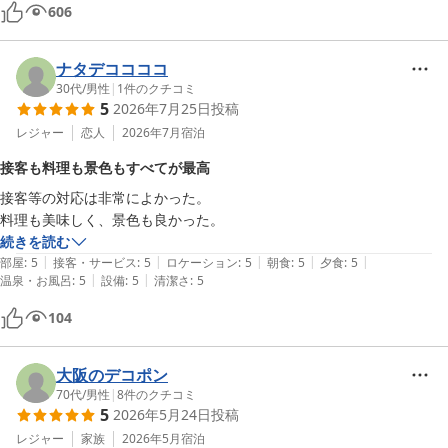
接客がとても丁寧で最高のおもてなしでした。

606
また機会があれば、伺いたいです。

ナタデココココ
30代
/
男性
|
1
件のクチコミ
5
2026年7月25日
投稿
レジャー
恋人
2026年7月
宿泊
接客も料理も景色もすべてが最高
接客等の対応は非常によかった。

料理も美味しく、景色も良かった。
続きを読む
|
|
|
|
|
部屋
:
5
接客・サービス
:
5
ロケーション
:
5
朝食
:
5
夕食
:
5
|
|
温泉・お風呂
:
5
設備
:
5
清潔さ
:
5
104
大阪のデコポン
70代
/
男性
|
8
件のクチコミ
5
2026年5月24日
投稿
レジャー
家族
2026年5月
宿泊