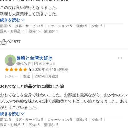
この度は良い旅行となりました。

料理も大変美味しく頂きました。
続きを読む
|
|
|
|
|
部屋
:
5
接客・サービス
:
5
ロケーション
:
5
朝食
:
5
夕食
:
5
|
|
温泉・お風呂
:
5
設備
:
5
清潔さ
:
5
577
長崎と台湾大好き
40代
/
女性
|
1
件のクチコミ
5
2026年3月18日
投稿
レジャー
友達
2026年3月
宿泊
おもてなしと絶品夕食に感動した旅
おもてなしを全身で味わいました。お部屋も最高ながら、お夕食のシン
プルかつ絶妙な味わいに凄く感動🥹とても楽しい旅となりました。あり
がとうございました。
続きを読む
|
|
|
|
|
部屋
:
5
接客・サービス
:
5
ロケーション
:
5
朝食
:
4
夕食
:
5
|
|
温泉・お風呂
:
5
設備
:
5
清潔さ
:
5