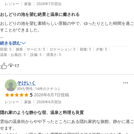
レジャー
家族
2026年7月
宿泊
おしどりの池を望む絶景と温泉に癒される
おしどりの池を望む素晴らしい景観の中で、ゆったりとした時間を過ご
すことができました。

温泉街から少し離れた場所にありますが、その分とても静かで落ち着い
続きを読む
|
|
|
|
|
た雰囲気があり、日常を忘れて癒される空間でした。目の前に広がるお
部屋
:
5
接客・サービス
:
5
ロケーション
:
5
朝食
:
5
夕食
:
5
|
|
温泉・お風呂
:
5
設備
:
5
清潔さ
:
5
しどりの池の景色は本当に美しく、お部屋からの眺めには感動しまし
た。

17
今回はお部屋に温泉風呂付きのお部屋でしたが、朝は大浴場へ。

大浴場からもおしどりの池を眺めることができ、鳥のさえずりを聞きな
そけいく
がら入る朝風呂はとても贅沢な時間でした。

30代
/
男性
|
14
件のクチコミ
5
2026年6月7日
投稿
お料理も一品一品丁寧に作られており、目の前で握っていただくお寿司
レジャー
家族
2026年6月
宿泊
など、味だけでなく食事の時間そのものを楽しめる工夫がされていまし
隠れ家のような静かな宿、温泉と料理も良質
た。おしどりの池を眺めながらの半個室での食事は、ゆっくりと落ち着
雲仙の温泉街からやや下ったところにある隠れ家的な旅館。静かに過ご
いて楽しむことができました。

せます。
