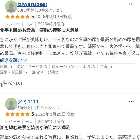
しかし、お寿司を目の前で握ってくれたりとパフォーマンスは良かった
iziwarubear
60代
/
男性
|
60
件のクチコミ
5
2026年7月9日
投稿
レジャー
一人
2026年7月
宿泊
食事も眺めも最高、笑顔の接客に大満足
とにかくご飯が美味しい。一人客なのに食事の席が最高の眺めの席を用
意して頂き、おいしさも相まって最高です。部屋から、大浴場から、眺
め最高。さらに接客担当モエさん、笑顔が素敵。とても気持ち良く過ご
せました。
続きを読む
|
|
|
|
|
部屋
:
5
接客・サービス
:
5
ロケーション
:
5
朝食
:
5
夕食
:
5
|
|
温泉・お風呂
:
5
設備
:
4
清潔さ
:
5
181
アミ1111
50代
/
女性
|
11
件のクチコミ
5
2026年6月29日
投稿
レジャー
一人
2026年6月
宿泊
湖を望む絶景と親切な送迎に大満足
部屋の窓から湖が見れる写真に一目惚れし、予約しました。実際行って