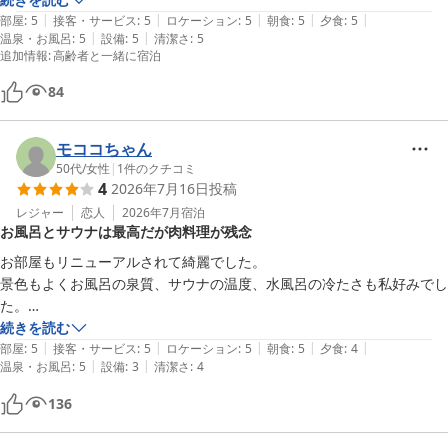
|
|
|
|
|
満たされました。お風呂からの景色も最高でした。

部屋
:
5
接客・サービス
:
5
ロケーション
:
5
朝食
:
5
夕食
:
5
|
|
温泉・お風呂
:
5
設備
:
5
清潔さ
:
5
ぜひまた利用したいと思います。
追加情報
:
高齢者と一緒に宿泊
84
モココちゃん
50代
/
女性
|
1
件のクチコミ
4
2026年7月16日
投稿
レジャー
恋人
2026年7月
宿泊
お風呂とサウナは最高だが肉料理が残念
お部屋もリニューアルされて綺麗でした。

景色もよくお風呂の泉質、サウナの温度、水風呂の冷たさも私好みでし
た。

食事処の接客はとても良かったと思います。

続きを読む
|
|
|
|
|
ご案内係の方は少し元気がなかったかなと。

部屋
:
5
接客・サービス
:
5
ロケーション
:
5
朝食
:
5
夕食
:
4
|
|
温泉・お風呂
:
5
設備
:
3
清潔さ
:
4
一点だけ、夕食のメインでもある肉料理が残念過ぎました。

赤牛を蒸し料理にしていましたが肉はペラペラの薄いの肉。せっかくの
136
赤牛の良さが感じられませんでした。あれならステーキを3切れの方が
良かったですね。もう少し改良されてはいかがでしょうか。
