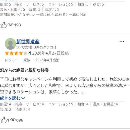
|
|
|
|
|
部屋
:
5
接客・サービス
:
5
ロケーション
:
5
朝食
:
5
夕食
:
5
|
|
温泉・お風呂
:
5
設備
:
5
清潔さ
:
5
追加情報
:
小さな子供と一緒に宿泊
高齢者と一緒に宿泊
193
新世界遺産
50代
/
女性
|
3
件のクチコミ
4
2026年4月27日
投稿
レジャー
家族
2026年4月
宿泊
窓からの絶景と親切な接客
平日にお得なキャンペーンを利用して初めて宿泊しました。施設の古さ
は感じますが、広々とした和室で、何よりも広い窓からの鴛鴦の池が一
望できるロケーションは、素晴らしかった。

外国人の従業員の方が多いですが、にこやかで、気持ちのいい接客をし
続きを読む
|
|
|
|
|
ていただきました。

部屋
:
4
接客・サービス
:
4
ロケーション
:
5
朝食
:
4
温泉・お風呂
:
4
|
設備
:
3
清潔さ
:
4
まだ日本語がそれほど流暢ではなかったですが、日本庭園への出口を探
している私にすぐに気づいて教えてくれました。

1
696
後から追いかけてきてくれて、夫婦2人の写真を庭園と池をバックに撮
っていただき、親切さに気持ちが和みました。
