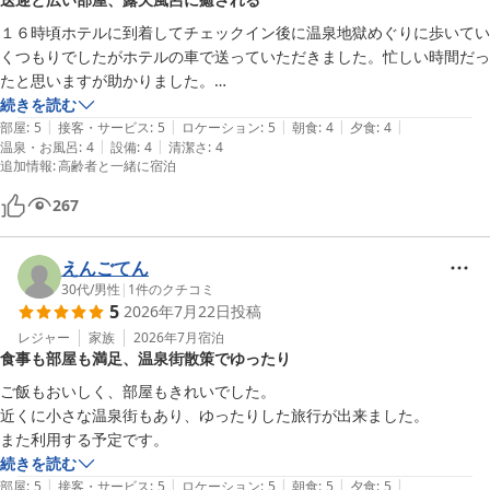
なりますのでどうぞよろしくお願いいたします。
１６時頃ホテルに到着してチェックイン後に温泉地獄めぐりに歩いてい
くつもりでしたがホテルの車で送っていただきました。忙しい時間だっ
たと思いますが助かりました。

家内と家内の妹と私の３人で一泊しましたが部屋が広く寝室も別にでき
続きを読む
|
|
|
|
|
ゆっくりできました。

部屋
:
5
接客・サービス
:
5
ロケーション
:
5
朝食
:
4
夕食
:
4
|
|
温泉・お風呂
:
4
設備
:
4
清潔さ
:
4
露天風呂から見る池と森の景色には癒されました。今までで入ったお風
追加情報
:
高齢者と一緒に宿泊
呂のベスト３に入ります。

267
えんごてん
30代
/
男性
|
1
件のクチコミ
5
2026年7月22日
投稿
レジャー
家族
2026年7月
宿泊
食事も部屋も満足、温泉街散策でゆったり
ご飯もおいしく、部屋もきれいでした。

近くに小さな温泉街もあり、ゆったりした旅行が出来ました。

また利用する予定です。
続きを読む
|
|
|
|
|
部屋
:
5
接客・サービス
:
5
ロケーション
:
5
朝食
:
5
夕食
:
5