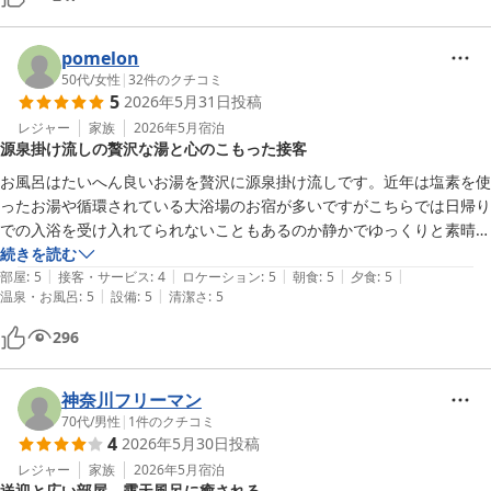
pomelon
50代
/
女性
|
32
件のクチコミ
5
2026年5月31日
投稿
レジャー
家族
2026年5月
宿泊
源泉掛け流しの贅沢な湯と心のこもった接客
お風呂はたいへん良いお湯を贅沢に源泉掛け流しです。近年は塩素を使
ったお湯や循環されている大浴場のお宿が多いですがこちらでは日帰り
での入浴を受け入れてられないこともあるのか静かでゆっくりと素晴ら
しいお風呂を堪能させていただきました。

続きを読む
|
|
|
|
|
お食事もスタッフさん方の気持ちの良い接客も有り難く、施設は本来な
部屋
:
5
接客・サービス
:
4
ロケーション
:
5
朝食
:
5
夕食
:
5
|
|
温泉・お風呂
:
5
設備
:
5
清潔さ
:
5
らとても古いと思いますが改装を重ねられたりお庭やお掃除の手入れを
小まめにされていると感じました。雲仙温泉は大変好きで他のホテルも
296
リピートしますが、こちらのホテルも露天風呂付きのお部屋は別のタイ
プもあるので次もお世話になりたいと思っています。チェックアウト時
には感謝の気持ちをお伝えしたかったのですが研修中のお世話をされた
神奈川フリーマン
り他のお客様の応対でどなたにもお礼をお伝えするチャンスは与えられ
70代
/
男性
|
1
件のクチコミ
4
2026年5月30日
投稿
ませんでした。最後までお見送りをされるのが苦手なタイプなのでそれ
はそれでもよかったのですが‥ありがとうございました。またお世話に
レジャー
家族
2026年5月
宿泊
送迎と広い部屋、露天風呂に癒される