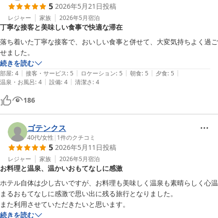
5
2026年5月21日
投稿
レジャー
家族
2026年5月
宿泊
丁寧な接客と美味しい食事で快適な滞在
落ち着いた丁寧な接客で、おいしい食事と併せて、大変気持ちよく過ご
せました。
続きを読む
|
|
|
|
|
部屋
:
4
接客・サービス
:
5
ロケーション
:
5
朝食
:
5
夕食
:
5
|
|
温泉・お風呂
:
4
設備
:
4
清潔さ
:
4
186
ゴテンクス
40代
/
女性
|
1
件のクチコミ
5
2026年5月11日
投稿
レジャー
家族
2026年5月
宿泊
お料理と温泉、温かいおもてなしに感激
ホテル自体は少し古いですが、お料理も美味しく温泉も素晴らしく心温
まるおもてなしに感激で思い出に残る旅行となりました。

また利用させていただきたいと思います。
続きを読む