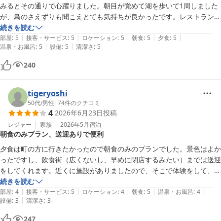
みるとその通りで心躍りました。朝目が覚めて湖を歩いて1周しました
が、鳥のさえずりも聞こえとても気持ちが良かったです。レストランか
らも湖が見れ、癒されました。私はバスで行ったので、バス停まで荷物
続きを読む
|
|
|
|
|
を取りに来てくださったり、送ってくださったりとても助かりました。
部屋
:
5
接客・サービス
:
5
ロケーション
:
5
朝食
:
5
夕食
:
5
|
|
温泉・お風呂
:
5
設備
:
5
清潔さ
:
5
どの従業員の方も親切で食事も美味しく、露天風呂からは湖が目の前に
見え最高でした。ありがとうございました。
240
tigeryoshi
50代
/
男性
|
74
件のクチコミ
4
2026年6月23日
投稿
レジャー
家族
2026年5月
宿泊
朝食のみプラン、送迎ありで便利
夕食は町の方に行きたかったので朝食のみのプランでした。景色はよか
ったですし、飲食街（広くないし、早めに閉店するみたい）までは送迎
をしてくれます。近くに施設がありましたので、そこで体験をして、飲
食街付近からは歩いて帰りました。徒歩10分足らずなので、行きは送
続きを読む
|
|
|
|
|
っていただき、帰りは徒歩もありなのではないでしょうか。
部屋
:
4
接客・サービス
:
5
ロケーション
:
4
朝食
:
5
温泉・お風呂
:
4
|
設備
:
3
清潔さ
:
3
247