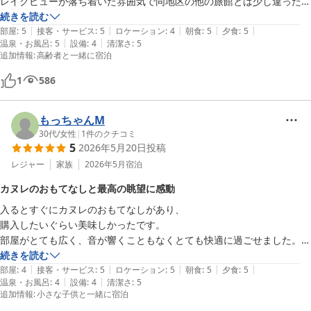
レイクビューが落ち着いた雰囲気で同地区の他の旅館とは少し違った趣
温泉は源泉かけ流しで、硫黄の香りが感じられる本格的なお湯。何度も
です。

続きを読む
入りたくなる心地よさで、心身ともにリフレッシュできました。

|
|
|
|
|
部屋
:
5
接客・サービス
:
5
ロケーション
:
4
朝食
:
5
夕食
:
5
|
|
温泉・お風呂
:
5
設備
:
4
清潔さ
:
5
料理は味が濃くなく、量は必要十分で、素材の味を生かした味づけで、
スタッフの皆様の対応も丁寧で、細やかな気遣いがとても嬉しかったで
追加情報
:
高齢者と一緒に宿泊
年配者でも気にいると思います。

す。景色・料理・温泉すべてに癒され、思い出に残る素敵な滞在になり
ました。

1
586
温泉もお肌がツルツルになる系で最高です。

またぜひ訪れたいと思える旅館です。
もっちゃんM
館内は新しくはないですが、掃除が行き届いていて清潔です。

30代
/
女性
|
1
件のクチコミ
5
2026年5月20日
投稿
また別の季節に泊まりに行きたいと家族で話しました。
レジャー
家族
2026年5月
宿泊
カヌレのおもてなしと最高の眺望に感動
入るとすぐにカヌレのおもてなしがあり、

購入したいぐらい美味しかったです。

部屋がとても広く、音が響くこともなくとても快適に過ごせました。部
屋からの景色も最高でした。

続きを読む
|
|
|
|
|
夕食は、どれも美味しく美しい演出があり素敵でした。

部屋
:
4
接客・サービス
:
5
ロケーション
:
5
朝食
:
5
夕食
:
5
|
|
温泉・お風呂
:
4
設備
:
4
清潔さ
:
5
お風呂は少々熱めで、熱めが好きな私にはとてもよかったです。

追加情報
:
小さな子供と一緒に宿泊
スタッフの方は外国の方が多い印象でしたが、
