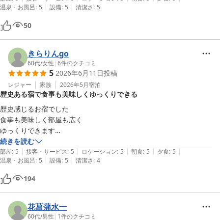
|
|
温泉・お風呂
:
5
設備
:
5
清潔さ
:
5
50
きらりんgo
60代
/
女性
|
6
件のクチコミ
5
2026年6月11日
投稿
レジャー
家族
2026年5月
宿泊
歴史ある宿で食事も美味しくゆっくりできる
歴史感じるお宿でした

食事も美味しく部屋も広く

ゆっくりできます

お湯はかなり熱くて長くはきついです

続きを読む
|
|
|
|
|
泉質が良く疲れが癒されます

部屋
:
5
接客・サービス
:
5
ロケーション
:
5
朝食
:
5
夕食
:
5
|
|
温泉・お風呂
:
5
設備
:
5
清潔さ
:
4
湖側の網戸はあけたら虫が入るのでやめた方がいいです
194
花菖蒲水一
60代
/
男性
|
1
件のクチコミ