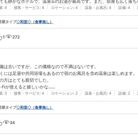
ても静かなホテルで、温泉♨️のお湯が最高です。また、部屋も広く落
|
|
|
|
|
屋
:
4
接客・サービス
:
4
ロケーション
:
4
温泉・お風呂
:
4
設備
:
4
部屋タイプ
◇和室◇（食事無し）
1
272
備は古いですが、この価格なので不満はないです。

くには足湯や共同浴場もあるので宿のお風呂を含め温泉は楽しめます。

の方はとても親切でした。

i-Fiが使えると嬉しいかな……
|
|
|
|
|
屋
:
3
接客・サービス
:
4
ロケーション
:
2
温泉・お風呂
:
4
設備
:
2
部屋タイプ
◇和室◇（食事無し）
34