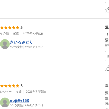
5
温
その他
家族
2026年7月
宿泊
リ
湯
きいろみどり
部
50代
/
女性
|
6
件のクチコミ
5
温
レジャー
友達
2026年7月
宿泊
温
部
noji@r153
洗
60代
/
男性
|
9
件のクチコミ
こ