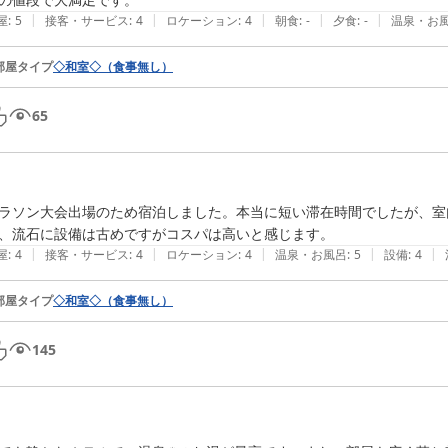
|
|
|
|
|
屋
:
5
接客・サービス
:
4
ロケーション
:
4
朝食
:
-
夕食
:
-
温泉・お
部屋タイプ
◇和室◇（食事無し）
65
ラソン大会出場のため宿泊しました。本当に短い滞在時間でしたが、室
、流石に設備は古めですがコスパは高いと感じます。
|
|
|
|
|
屋
:
4
接客・サービス
:
4
ロケーション
:
4
温泉・お風呂
:
5
設備
:
4
部屋タイプ
◇和室◇（食事無し）
145