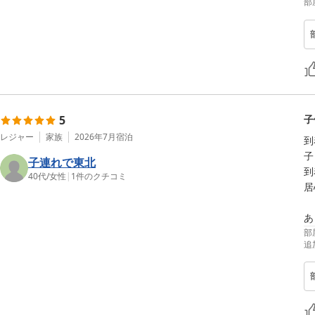
部
5
子
レジャー
家族
2026年7月
宿泊
到
子
子連れで東北
到
40代
/
女性
|
1
件のクチコミ
居
あ
部
追