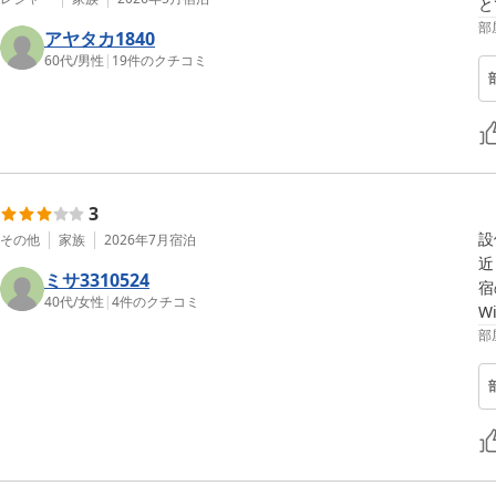
と
部
アヤタカ1840
60代
/
男性
|
19
件のクチコミ
3
設
その他
家族
2026年7月
宿泊
近
ミサ3310524
宿
40代
/
女性
|
4
件のクチコミ
W
部