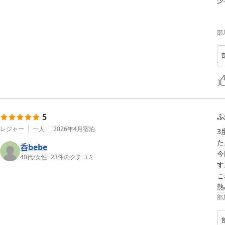
部
5
ふ
レジャー
一人
2026年4月
宿泊
3
た
呑bebe
今
40代
/
女性
|
23
件のクチコミ
す
こ
熱
部