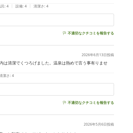
|
|
風呂
:
4
設備
:
4
清潔さ
:
4
不適切なクチコミを報告する
2026年6月13日
投稿
内は清潔でくつろげました。温泉は熱めで言う事有りませ
清潔さ
:
4
不適切なクチコミを報告する
2026年5月6日
投稿