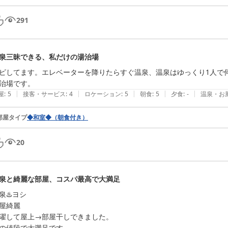
291
泉三昧できる、私だけの湯治場
ピしてます。エレベーターを降りたらすぐ温泉、温泉はゆっくり1人で
治場です。
|
|
|
|
|
屋
:
5
接客・サービス
:
4
ロケーション
:
5
朝食
:
5
夕食
:
-
温泉・お
部屋タイプ
◆和室◆（朝食付き）
20
泉と綺麗な部屋、コスパ最高で大満足
泉♨️ヨシ

屋綺麗

濯して屋上→部屋干しできました。

の値段で大満足です。