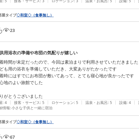
|
|
|
|
|
屋
:
5
接客・サービス
:
3
ロケーション
:
3
温泉・お風呂
:
5
設備
:
5
部屋タイプ
◇和室◇（食事無し）
23
供用浴衣の準備や布団の気配りが嬉しい
着時間が未定だったので、今回は素泊まりで利用させていただきました

ども用の浴衣を準備していただき、大変ありがたかったです

着時にはすでにお布団が敷いてあって、とても寝心地が良かったです

心地のよい旅館でした

りがとうございました
|
|
|
|
|
屋
:
4
接客・サービス
:
5
ロケーション
:
5
温泉・お風呂
:
5
設備
:
4
加情報
:
小さな子供と一緒に宿泊
部屋タイプ
◇和室◇（食事無し）
67