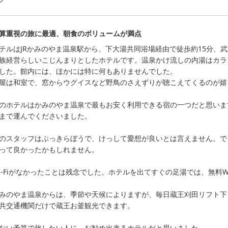
算重視の旅に最適、朝食のボリュームが満点
テルはJRかみのやま温泉駅から、下大湯共同浴場経由で徒歩約15分、武
族経営らしいこじんまりとしたホテルです。温泉かけ流しの内湯はカラ
した。館内には、ほかには特に何もありませんでした。

屋は和室で、窓からウグイスなど野鳥のさえずりが聴こえてくるのが嬉
のホテルはかみのやま温泉で最もお安く利用できる宿の一つだと思いま
まで運んでくださいました。

のスタッフはぶっきらぼうで、けっして愛想が良いとは言えません。で
って良かったかもしれません。

i-Fiがなかったことは残念でした。ホテルを出てすぐの足湯では、無料Wi
みのやま温泉からは、季節や天候によりますが、毎日蔵王刈田リフト下
共交通機関だけで蔵王お釜観光できます。

ない予算で旅したい人に、お勧め出来るホテルだと思いました。
