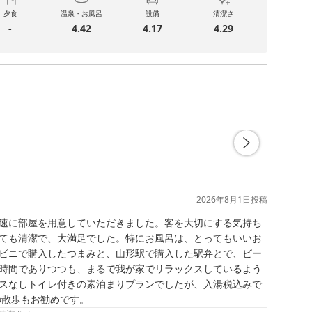
夕食
温泉・お風呂
設備
清潔さ
-
4.42
4.17
4.29
2026年8月1日
投稿
速に部屋を用意していただきました。客を大切にする気持ち
ても清潔で、大満足でした。特にお風呂は、とってもいいお
ビニで購入したつまみと、山形駅で購入した駅弁とで、ビー
時間でありつつも、まるで我が家でリラックスしているよう
スなしトイレ付きの素泊まりプランでしたが、入湯税込みで
の散歩もお勧めです。