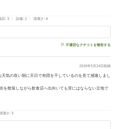
|
|
風呂
:
3
設備
:
2
清潔さ
:
4
不適切なクチコミを報告する
2026年5月24日
投稿
お天気の良い朝に天日で布団を干しているのを見て感激しまし
街を散策しながら飲食店へ出向いても苦にはならない立地で
清潔さ
:
5