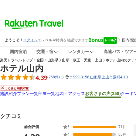
国内宿泊
交通＋宿
レンタカー
高速バス・ツア
楽天トラベルトップ
全国
山形県
山形・蔵王・天童・上山
ホテル山内
のクチ
ホテル山内
4.39
(
258
件
)
〒
999-3156 山形県 上山市湯町4-10
ふるさと納税対象
施設紹介
プラン一覧
部屋一覧
地図・アクセス
お客さまの声
(258)
クーポ
クチコミ
総合評価
5
71
件
4
65
件