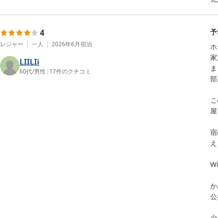
4
予
レジャー
一人
2026年6月
宿泊
ホ
家
LIILIi
ま
60代
/
男性
|
17
件のクチコミ
部
こ
屋
宿
え
W
か
公
少