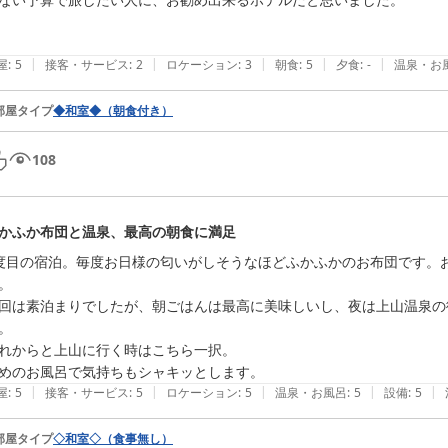
|
|
|
|
|
屋
:
5
接客・サービス
:
2
ロケーション
:
3
朝食
:
5
夕食
:
-
温泉・お
部屋タイプ
◆和室◆（朝食付き）
108
かふか布団と温泉、最高の朝食に満足
度目の宿泊。毎度お日様の匂いがしそうなほどふかふかのお布団です。
。

回は素泊まりでしたが、朝ごはんは最高に美味しいし、夜は上山温泉の
。

れからと上山に行く時はこちら一択。

めのお風呂で気持ちもシャキッとします。
|
|
|
|
|
屋
:
5
接客・サービス
:
5
ロケーション
:
5
温泉・お風呂
:
5
設備
:
5
部屋タイプ
◇和室◇（食事無し）