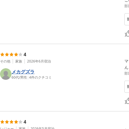
部
4
マ
その他
家族
2026年6月
宿泊
ん
メカグズラ
部
60代
/
男性
|
4
件のクチコミ
4
レジャー
家族
2026年5月
宿泊