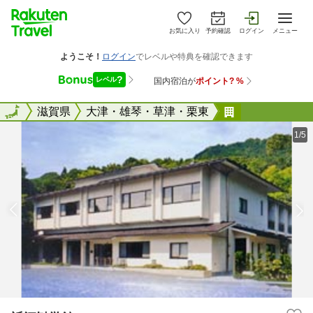
お気に入り
予約確認
ログイン
メニュー
全国
全国
滋賀県
大津・雄琴・草津・栗東
近江勧学館
1/5