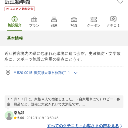
近江勧学館
施設紹介
プラン
部屋
写真
クーポン
クチコミ
基本情報
近江神宮境内の緑に包まれた環境に建つ会館。史跡探訪・文学散
歩に、スポーツ施設ご利用の拠点にどうぞ。
〒520-0015 滋賀県大津市神宮町1-1
１１月１７日に、家族４人で宿泊しました。（自家用車にて）ロビー・客
室・風呂など、設備は大変きれいで大満足です。...
楽九郎
5.00
2012/11/19 13:50:45
すべてのクチコミ・お客さまの声を見る