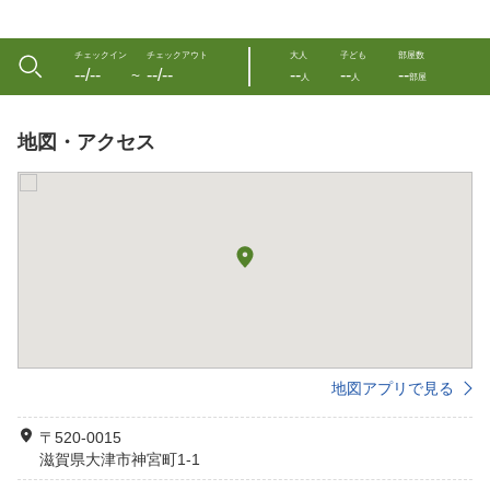
チェックイン
チェックアウト
大人
子ども
部屋数
--/--
--/--
--
--
--
〜
人
人
部屋
地図・アクセス
地図アプリで見る
〒520-0015
滋賀県大津市神宮町1-1