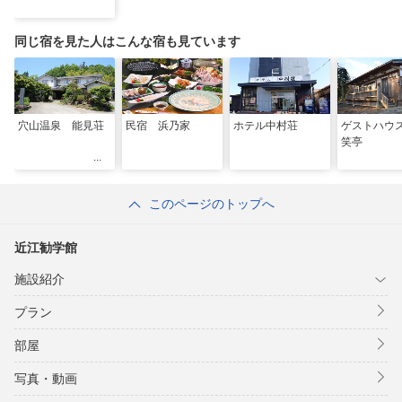
同じ宿を見た人はこんな宿も見ています
穴山温泉 能見荘
民宿 浜乃家
ホテル中村荘
ゲストハウ
笑亭
このページのトップへ
近江勧学館
施設紹介
プラン
部屋
写真・動画