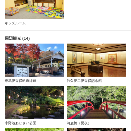
キッズルーム
周辺観光 (14)
東武伊香保軌道線跡
竹久夢二伊香保記念館
小野池あじさい公園
河鹿橋（夏夜）