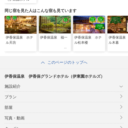
ズ）
同じ宿を見た人はこんな宿も見ています
伊香保温泉 ホテ
伊香保温泉 福一
伊香保温泉 ホテ
伊香保温泉
ル天坊
ル松本楼
ル木暮
このページのトップへ
伊香保温泉 伊香保グランドホテル（伊東園ホテルズ）
施設紹介
プラン
部屋
写真・動画