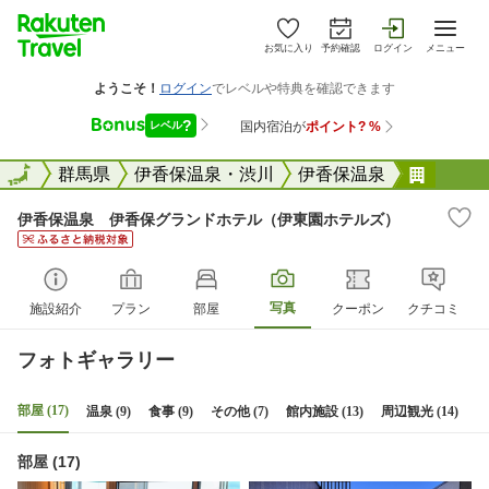
お気に入り
予約確認
ログイン
メニュー
全国
全国
群馬県
伊香保温泉・渋川
伊香保温泉
伊香保
伊香保温泉 伊香保グランドホテル（伊東園ホテルズ）
写真
施設紹介
プラン
部屋
クーポン
クチコミ
フォトギャラリー
部屋 (17)
温泉 (9)
食事 (9)
その他 (7)
館内施設 (13)
周辺観光 (14)
部屋 (17)