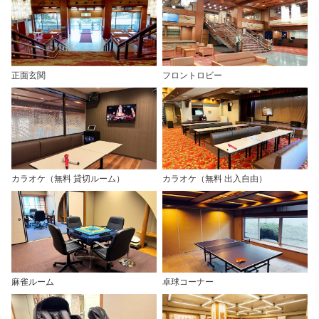
正面玄関
フロントロビー
カラオケ（無料 貸切ルーム）
カラオケ（無料 出入自由）
麻雀ルーム
卓球コーナー