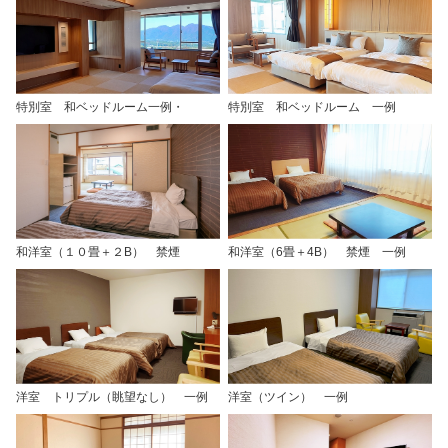
特別室 和ベッドルーム一例・
特別室 和ベッドルーム 一例
和洋室（１０畳＋２B） 禁煙
和洋室（6畳＋4B） 禁煙 一例
洋室 トリプル（眺望なし） 一例
洋室（ツイン） 一例