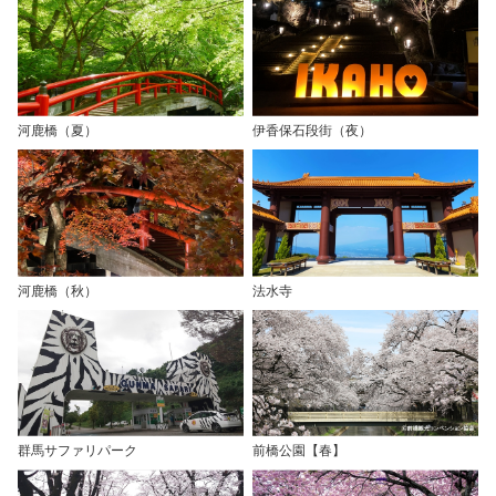
河鹿橋（夏）
伊香保石段街（夜）
河鹿橋（秋）
法水寺
群馬サファリパーク
前橋公園【春】