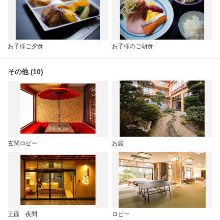
お子様ご夕食
お子様のご朝食
その他 (10)
玄関ロビー
お庭
正面 夜間
ロビー