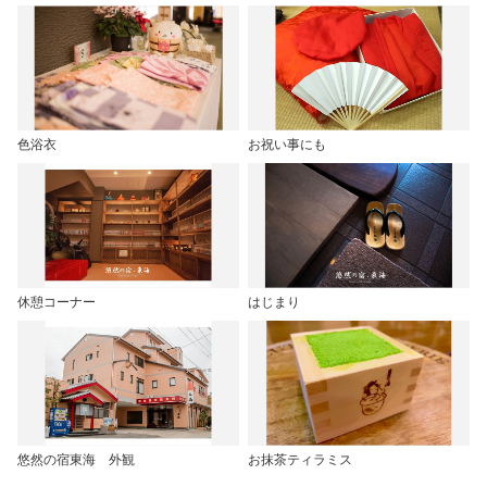
色浴衣
お祝い事にも
休憩コーナー
はじまり
悠然の宿東海 外観
お抹茶ティラミス