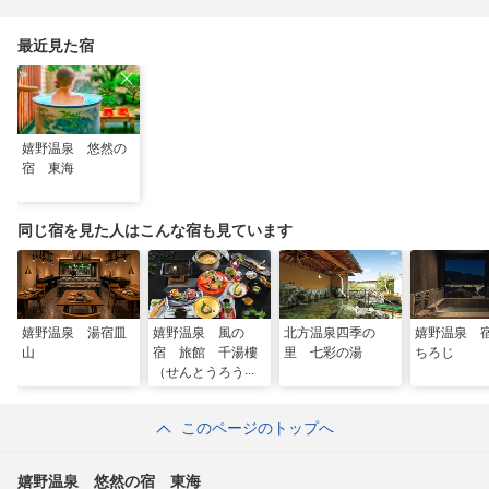
最近見た宿
嬉野温泉 悠然の
宿 東海
同じ宿を見た人はこんな宿も見ています
嬉野温泉 湯宿皿
嬉野温泉 風の
北方温泉四季の
嬉野温泉 
山
宿 旅館 千湯樓
里 七彩の湯
ちろじ
（せんとうろう）
このページのトップへ
嬉野温泉 悠然の宿 東海