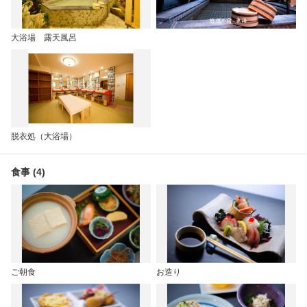
大浴場 露天風呂
脱衣処（大浴場）
食事 (4)
ご朝食
お造り