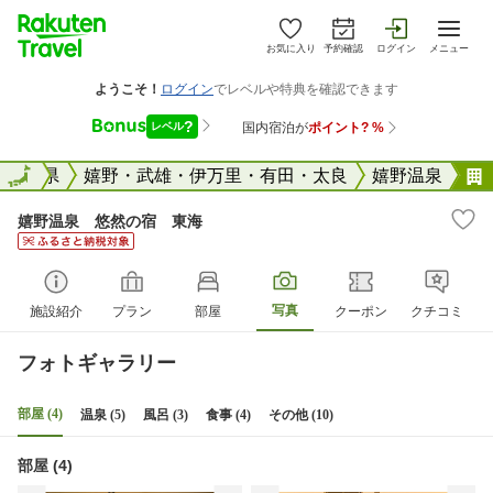
お気に入り
予約確認
ログイン
メニュー
国
佐賀県
全国
嬉野・武雄・伊万里・有田・太良
嬉野温泉
嬉野温泉 悠然の宿 東海
写真
施設紹介
プラン
部屋
クーポン
クチコミ
フォトギャラリー
部屋 (4)
温泉 (5)
風呂 (3)
食事 (4)
その他 (10)
部屋 (4)