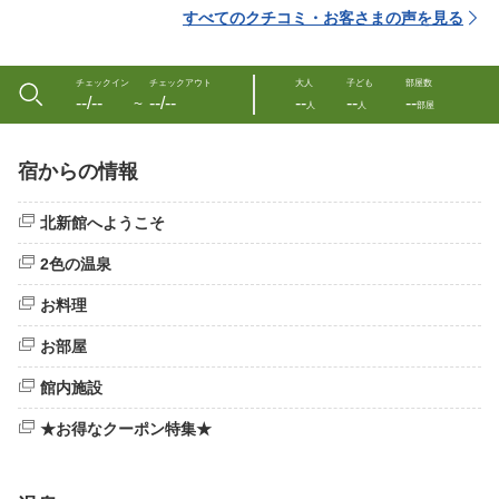
すべてのクチコミ・お客さまの声を見る
チェックイン
チェックアウト
大人
子ども
部屋数
--/--
--/--
--
--
--
〜
人
人
部屋
宿からの情報
北新館へようこそ
2色の温泉
お料理
お部屋
館内施設
★お得なクーポン特集★