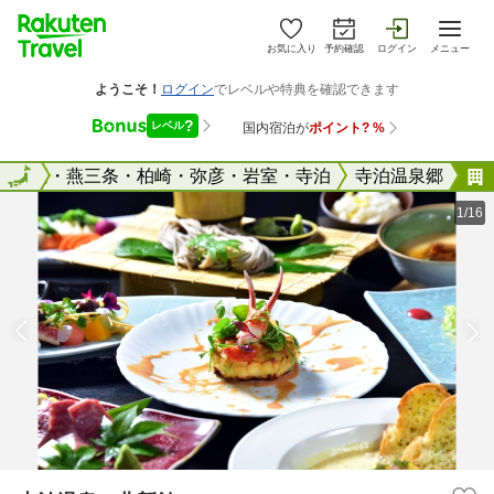
お気に入り
予約確認
ログイン
メニュー
長岡・燕三条・柏崎・弥彦・岩室・寺泊
全国
寺泊温泉郷
1/16