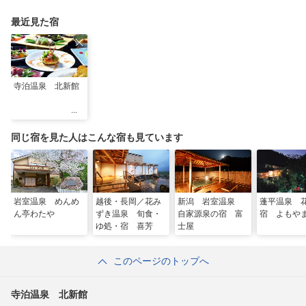
最近見た宿
寺泊温泉 北新館
同じ宿を見た人はこんな宿も見ています
岩室温泉 めんめ
越後・長岡／花み
新潟 岩室温泉
蓬平温泉 
ん亭わたや
ずき温泉 旬食・
自家源泉の宿 富
宿 よもや
ゆ処・宿 喜芳
士屋
このページのトップへ
寺泊温泉 北新館