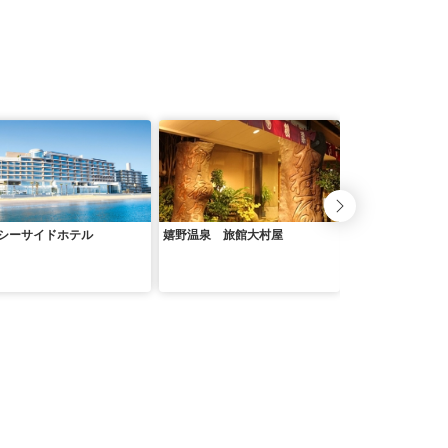
シーサイドホテル
嬉野温泉 旅館大村屋
嬉野温泉 旅館 