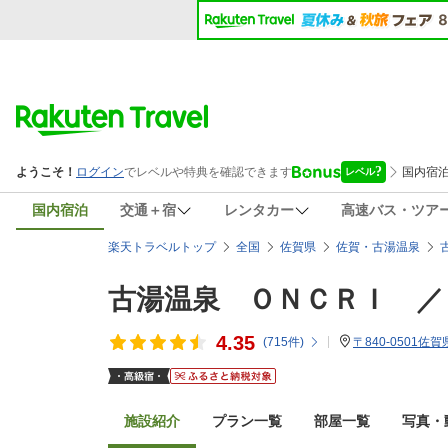
国内宿泊
交通＋宿
レンタカー
高速バス・ツア
楽天トラベルトップ
全国
佐賀県
佐賀・古湯温泉
古湯温泉 ＯＮＣＲＩ ／
4.35
(
715
件)
〒840-0501佐
施設紹介
プラン一覧
部屋一覧
写真・動