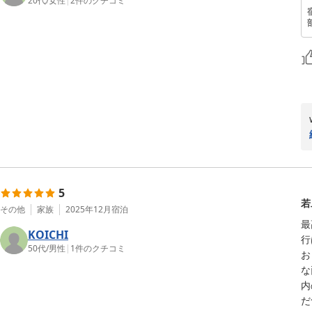
20代
/
女性
|
2
件のクチコミ
5
若
その他
家族
2025年12月
宿泊
最
KOICHI
行
50代
/
男性
|
1
件のクチコミ
お
な
内
だ