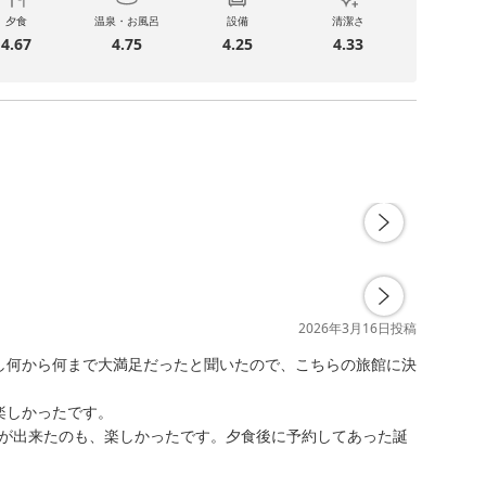
夕食
温泉・お風呂
設備
清潔さ
4.67
4.75
4.25
4.33
2026年3月16日
投稿
し何から何まで大満足だったと聞いたので、こちらの旅館に決
しかったです。

が出来たのも、楽しかったです。夕食後に予約してあった誕