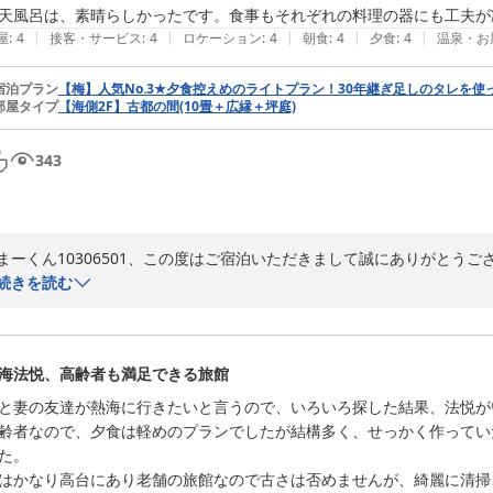
2026-01-25
天風呂は、素晴らしかったです。食事もそれぞれの料理の器にも工夫が
|
|
|
|
|
屋
:
4
接客・サービス
:
4
ロケーション
:
4
朝食
:
4
夕食
:
4
温泉・お
宿泊プラン
【梅】人気No.3★夕食控えめのライトプラン！30年継ぎ足しのタレを
部屋タイプ
【海側2F】古都の間(10畳＋広縁＋坪庭)
343
まーくん10306501、この度はご宿泊いただきまして誠にありがとうござ
20年ぶりのご来館とのことで、再訪していただきありがとうございました
続きを読む
20年前とは色々と変わりましたが、いろいろとお褒めいただけて光栄です
次回は5点いただけるように精進します。

またのご来館お待ち申し上げております。

海法悦、高齢者も満足できる旅館
【若旦那】
と妻の友達が熱海に行きたいと言うので、いろいろ探した結果、法悦が
熱海温泉 法悦
齢者なので、夕食は軽めのプランでしたが結構多く、せっかく作ってい
2025-12-02
た。

はかなり高台にあり老舗の旅館なので古さは否めませんが、綺麗に清掃