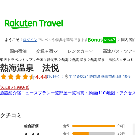
国内宿泊
交通＋宿
レンタカー
高速バス・ツア
楽天トラベルトップ
全国
静岡県
熱海
熱海温泉
熱海温泉 法悦
のクチコミ
熱海温泉 法悦
4.44
(
161
件
)
〒
413-0034 静岡県 熱海市西山町10-9
ふるさと納税対象
施設紹介
宿ニュース
プラン一覧
部屋一覧
写真・動画
(110)
地図・アクセ
クチコミ
総合評価
5
94
件
4
36
件