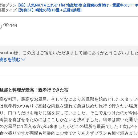
2026-04-05
宿泊プラン
【松】人気No.1★これぞ The 地産地消! 金目鯛の煮付け・愛鷹牛ステ
部屋タイプ
【海側3F】鳴滝の間(10畳＋広縁)[禁煙]
144
wootan様、この度はご宿泊いただきまして誠にありがとうございました
あらためまして、お連れ様のお誕生日おめでとうございました＾＾

続きを読む
素敵な日の旅行に当館をお選びいただけて光栄でございます。

サプライズ成功して良かったですね！！

次回はぜひお連れ様のおじいさまもご一緒にお誕生日をお祝いしましょう♪
またのご来館お待ち申し上げております。

旦那と料理が最高！親孝行できた宿
【若旦那】
高な料理、最高なお風呂、そしてなにより若旦那を始めとしたスタッフ
熱海温泉 法悦
は親孝行のつもりで高齢な両親を連れて急遽決めた旅行で行きたい場所
2026-05-02
り、口コミだけを頼りに宿を探していました。そこで見つけたのが今回
両親を喜ばせるためにはここしかないと決めました。結果は書いた通り
のお風呂に1回入る方が出来ましたがどこの場所も最高でした！次は4
食べ盛りですが両親も年齢的に少食でとりあえずプランも梅で頼みまし