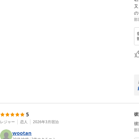
又
の
部
5
彼
レジャー
恋人
2026年3月
宿泊
彼
部
wootan