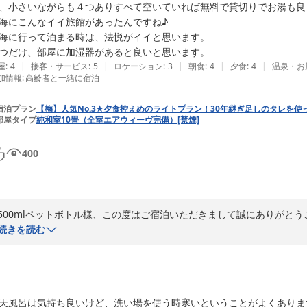
、小さいながらも４つありすべて空いていれば無料で貸切りでお湯も良
海にこんなイイ旅館があったんですね♪

海に行って泊まる時は、法悦がイイと思います。

|
|
|
|
|
屋
:
4
接客・サービス
:
5
ロケーション
:
3
朝食
:
4
夕食
:
4
温泉・お
加情報
:
高齢者と一緒に宿泊
宿泊プラン
【梅】人気No.3★夕食控えめのライトプラン！30年継ぎ足しのタレを
部屋タイプ
純和室10畳（全室エアウィーヴ完備）[禁煙]
400
500mlペットボトル様、この度はご宿泊いただきまして誠にありがとう
「熱海にこんなイイ旅館があったんですね♪」とのお言葉、大変嬉しく思
続きを読む
2026年には創業62年目となります。

仰るように古さはありますが、いまや貴重な木造建築なのでお掃除を軸
加湿器の件ですが、各お部屋に設置してある加湿空気清浄機でご対応して
もし何かご不明な点がございましたら、その場でスタッフまでお声がけい
天風呂は気持ち良いけど、洗い場を使う時寒いということがよくありま
またのご来館お待ち申し上げております。
