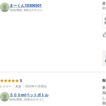
露
まーくん10306501
部
70代
/
男性
|
8
件のクチコミ
5
熱
レジャー
友達
2025年11月
宿泊
妻
高
５００mlペットボトル
し
60代
/
男性
|
35
件のクチコミ
宿