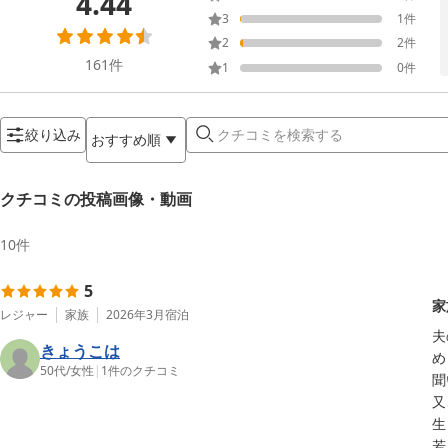
4.44
3
1
件
2
2
件
161
件
1
0
件
絞り込み
おすすめ順
クチコミの投稿画像・動画
10
件
5
家
レジャー
家族
2026年3月
宿泊
夫
きょうこは
め
50代
/
女性
|
1
件のクチコミ
聞
又
生
若