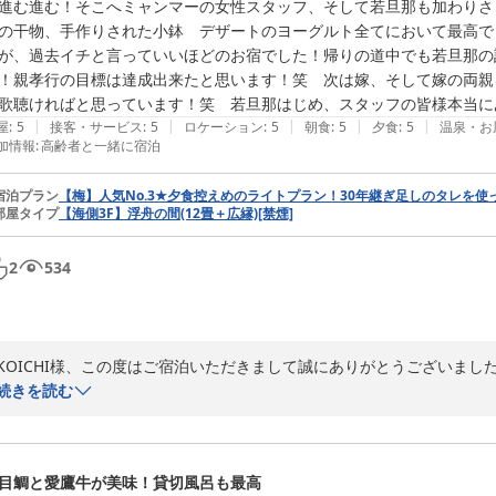
進む進む！そこへミャンマーの女性スタッフ、そして若旦那も加わりさ
の干物、手作りされた小鉢　デザートのヨーグルト全てにおいて最高で
が、過去イチと言っていいほどのお宿でした！帰りの道中でも若旦那の
！親孝行の目標は達成出来たと思います！笑　次は嫁、そして嫁の両親
歌聴ければと思っています！笑　若旦那はじめ、スタッフの皆様本当に
|
|
|
|
|
屋
:
5
接客・サービス
:
5
ロケーション
:
5
朝食
:
5
夕食
:
5
温泉・お
加情報
:
高齢者と一緒に宿泊
宿泊プラン
【梅】人気No.3★夕食控えめのライトプラン！30年継ぎ足しのタレを
部屋タイプ
【海側3F】浮舟の間(12畳＋広縁)[禁煙]
2
534
KOICHI様、この度はご宿泊いただきまして誠にありがとうございました
いやぁ色々お話をして楽しかったですね！！

続きを読む
お酒もご一緒させていただきご馳走様でした！！

混み合ってない日でしたので、他のスタッフも含めてお父様の昔話に釘付け
目鯛と愛鷹牛が美味！貸切風呂も最高
接客やお食事、お風呂にいたるまですべてお褒めいただけて光栄でござい