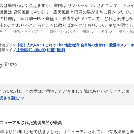
すべてにこだわりを持っておりますので、細かいところまでお気づきに
観は民宿っぽく見えますが、室内は リノベーションされていて、キレイ
おります。

風呂は 貸切風呂で4つあり、露天風呂と円満の湯が非常に良かったです。
の料理は、金目鯛一匹・舟盛り・愛鷹牛がついていて、どれも美味しかっ
現在ミャンマー人スタッフが1名在籍しており先月来日1年目を迎えたの
本人も大変喜んでおりまして、今後の励みになったかと思います。

|
|
|
|
|
屋
:
4
接客・サービス
:
4
ロケーション
:
4
朝食
:
5
夕食
:
5
温泉・お
あらためましてありがとうございました。

「是非、その時は若旦那の生歌聴ければと思っています！笑」

宿泊プラン
【松】人気No.1★これぞ The 地産地消! 金目鯛の煮付け・愛鷹牛ステ
部屋タイプ
【海側2F】楓の間(10畳)[禁煙]
→はい、お父様とお母様も懐かしい気持ちになるような歌を考えておきます
またのご来館お待ち申し上げております。

【若旦那】
370
熱海温泉 法悦
2025-12-21
たか5457様、この度はご宿泊いただきまして誠にありがとうございまし
お好みのお風呂が見つかって良かったです＾＾

続きを読む
お食事をはじめいろいろなところにこだわりを詰め込んでおりますので
またのご来館お待ち申し上げております。

【若旦那】
ニューアルされた貸切風呂が最高
熱海温泉 法悦
0年ぶりに利用させて頂きました。リニューアルされて四つ有る温泉も