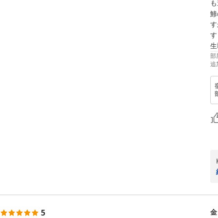
も
鯵
す
す
生
部
追
.

5
金