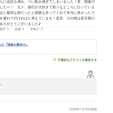
らに会話も弾み、つい飲み過ぎてしまいました！笑　朝食の
したー！　元々、旅行が大好きで色々なところに行っていま
話と最高な宿だったと両親も言ってくれて本当に良かったで
を連れて行ければと考えています！是非、その時は若旦那の
ありがとうございました♪
|
|
風呂
:
5
設備
:
5
清潔さ
:
5
使った『地魚の煮付け』
不適切なクチコミを報告する
。

になってしましました(笑)

2026年1月18日
投稿
ます。
