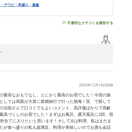
ーキ・アワビ・舟盛り・釜飯
不適切なクチコミを報告する
。

(笑)

2025年12月16日
投稿
の最高なおもてなし、とにかく最高のお宿でした！今回の旅
としては両親が大昔に新婚旅行で行った熱海！笑　で探して
の法悦さんで口コミでもよいコメント、高評価ばかりで高齢
最高づくしのお宿でした！まずはお風呂、露天風呂に2回、宿
ヶ所全てに入りたいと思います！そして次は料理、私はまだま
たが食べ盛りの私も超満足、料理が美味しいのでお酒も会話