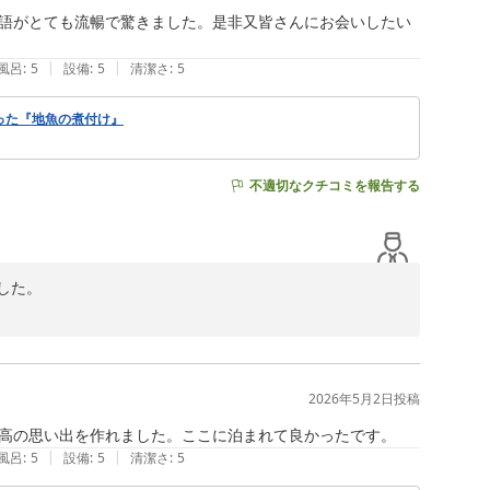
語がとても流暢で驚きました。是非又皆さんにお会いしたい
|
|
風呂
:
5
設備
:
5
清潔さ
:
5
使った『地魚の煮付け』
不適切なクチコミを報告する
た。

いただけて光栄でございます。



2026年5月2日
投稿
高の思い出を作れました。ここに泊まれて良かったです。
|
|
風呂
:
5
設備
:
5
清潔さ
:
5