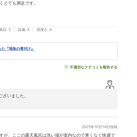
くとても満足です。

|
|
風呂
:
5
設備
:
4
清潔さ
:
4
使った『地魚の煮付け』
不適切なクチコミを報告する
ございました。

います！

に建物自体を大切にしております。

いただいております。

2025年10月14日
投稿
ただけたらと思います。

すが、ここの露天風呂は洗い場が室内なので寒くなく快適で