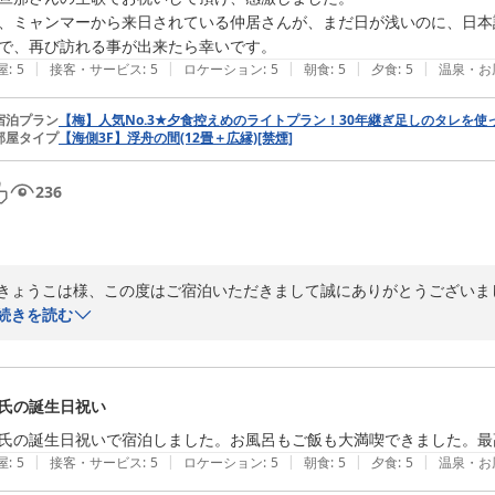
、ミャンマーから来日されている仲居さんが、まだ日が浅いのに、日本
で、再び訪れる事が出来たら幸いです。
|
|
|
|
|
屋
:
5
接客・サービス
:
5
ロケーション
:
5
朝食
:
5
夕食
:
5
温泉・お
宿泊プラン
【梅】人気No.3★夕食控えめのライトプラン！30年継ぎ足しのタレを
部屋タイプ
【海側3F】浮舟の間(12畳＋広縁)[禁煙]
236
きょうこは様、この度はご宿泊いただきまして誠にありがとうございまし
弟様のご紹介ということで、旦那様のお誕生日という素敵な日にお選び
続きを読む
旦那様がボクの歌をすごく喜んでくださったのをよく覚えております＾＾
ケーキのサプライズも大成功で良かったですね♪

またお会いできるのを楽しみにしております。

氏の誕生日祝い
またのご来館お待ち申し上げております。

【若旦那】
氏の誕生日祝いで宿泊しました。お風呂もご飯も大満喫できました。最
|
|
|
|
|
屋
:
5
接客・サービス
:
5
ロケーション
:
5
朝食
:
5
夕食
:
5
温泉・お
熱海温泉 法悦