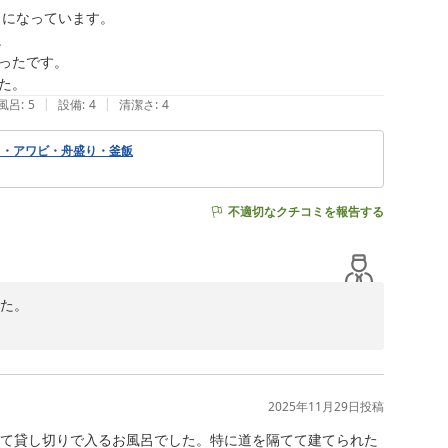
なっていただけたことも重ねて嬉しかったのをよく覚えて
になっています。



たです。

ですが、今回全クチコミで初めて触れていただきました。

|
|
風呂
:
5
設備
:
4
清潔さ
:
4
ーキ・アワビ・舟盛り・釜飯
！(笑)

不適切なクチコミを報告する
た。

、それを感じていただけて光栄でございます。

2025年11月29日
投稿
全て貸し切りで入るお風呂でした。特に道を隔てて建てられた