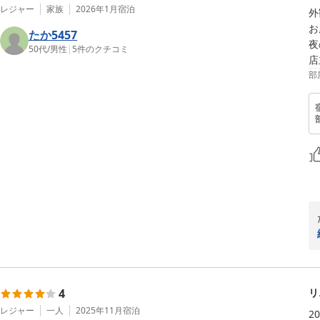
レジャー
家族
2026年1月
宿泊
外
お
たか5457
.

夜
50代
/
男性
|
5
件のクチコミ
部
4
リ
レジャー
一人
2025年11月
宿泊
2