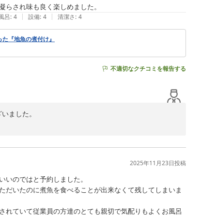
凝らされ味も良く楽しめました。
|
|
風呂
:
4
設備
:
4
清潔さ
:
4
使った『地魚の煮付け』
不適切なクチコミを報告する
いました。

。

。

2025年11月23日
投稿
いいのではと予約しました。

ただいたのに煮魚を食べることが出来なくて残してしまいま
されていて従業員の方達のとても親切で気配りもよくお風呂