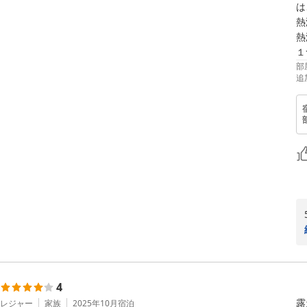
は
熱
熱
部
追
4
露
レジャー
家族
2025年10月
宿泊