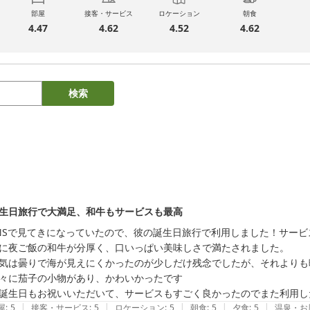
部屋
接客・サービス
ロケーション
朝食
4.47
4.62
4.52
4.62
検索
生日旅行で大満足、和牛もサービスも最高
NSで見てきになっていたので、彼の誕生日旅行で利用しました！サービ
に夜ご飯の和牛が分厚く、口いっぱい美味しさで満たされました。

気は曇りで海が見えにくかったのが少しだけ残念でしたが、それよりも
々に茄子の小物があり、かわいかったです

誕生日もお祝いいただいて、サービスもすごく良かったのでまた利用し
|
|
|
|
|
屋
:
5
接客・サービス
:
5
ロケーション
:
5
朝食
:
5
夕食
:
5
温泉・お