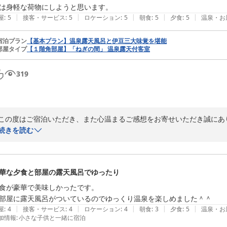
は身軽な荷物にしようと思います。
またお会いできます日を心よりお待ちしております。

|
|
|
|
|
屋
:
5
接客・サービス
:
5
ロケーション
:
5
朝食
:
5
夕食
:
5
温泉・お
この度は誠にありがとうございました。
宿泊プラン
【基本プラン】温泉露天風呂と伊豆三大味覚を堪能
絶景の癒しの湯宿 茄子のはな
部屋タイプ
【１階角部屋】「ねぎの間」 温泉露天付客室
2026-06-04
319
この度はご宿泊いただき、また心温まるご感想をお寄せいただき誠にあり
続きを読む
接客、お部屋、お料理すべてにご満足いただけたとのお言葉、大変嬉しく
お部屋の露天風呂やお部屋食で、ゆっくりとお寛ぎいただけたようで何よ
華な夕食と部屋の露天風呂でゆったり
また、駐車場につきましてご不便をおかけいたしました。

お荷物のお運びはスタッフが喜んでお手伝いさせていただきますので、
食が豪華で美味しかったです。

部屋に露天風呂がついているのでゆっくり温泉を楽しめました＾＾
ぜひまた季節を変えて、のんびりとしたお時間を過ごしにお越しください
|
|
|
|
|
屋
:
4
接客・サービス
:
4
ロケーション
:
4
朝食
:
3
夕食
:
5
温泉・お
加情報
:
小さな子供と一緒に宿泊
再びお会いできます日を、心よりお待ちしております。