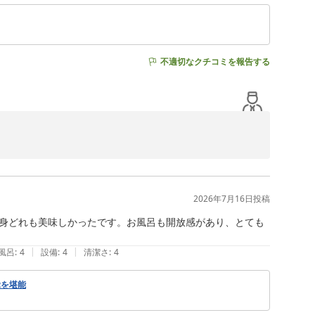
不適切なクチコミを報告する
嬉しく存じます。調理スタッフにとっても大きな励みとな
を伺い、私共も安堵いたしました。

2026年7月16日
投稿


身どれも美味しかったです。お風呂も開放感があり、とても
|
|
風呂
:
4
設備
:
4
清潔さ
:
4
覚を堪能