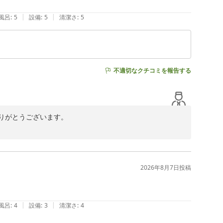
|
|
風呂
:
5
設備
:
5
清潔さ
:
5
不適切なクチコミを報告する
がとうございます。

拝見いたしました。

りでございます。

2026年8月7日
投稿
どうぞお気遣いなさらないでくださいませ。

。

|
|
風呂
:
4
設備
:
3
清潔さ
:
4