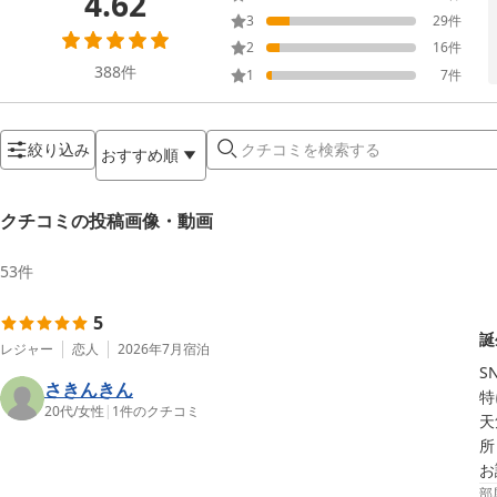
4.62
3
29
件
2
16
件
388
件
1
7
件
絞り込み
おすすめ順
クチコミの投稿画像・動画
53
件
5
誕
レジャー
恋人
2026年7月
宿泊
S
さきんきん
特
20代
/
女性
|
1
件のクチコミ
天
所
お
部