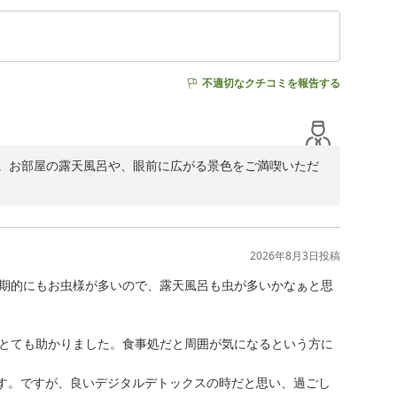
不適切なクチコミを報告する
。お部屋の露天風呂や、眼前に広がる景色をご満喫いただ
嬉しく拝読いたしました。

お肉やお魚をはじめ、一品一品にご満足いただけたとのお
ございます。

2026年8月3日
投稿
り光栄なお褒めの言葉であり、お客様の大切なご旅行の一
期的にもお虫様が多いので、露天風呂も虫が多いかなぁと思
だく皆様に非日常の静寂と癒やし、そして心に残るおもて
とても助かりました。食事処だと周囲が気になるという方に
ります。このたびは温かいご投稿をお寄せいただき、誠に
です。ですが、良いデジタルデトックスの時だと思い、過ごし