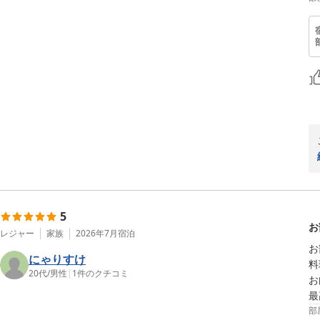
5
お
レジャー
家族
2026年7月
宿泊
お
にゃりすけ
料
20代
/
男性
|
1
件のクチコミ
お
最
部