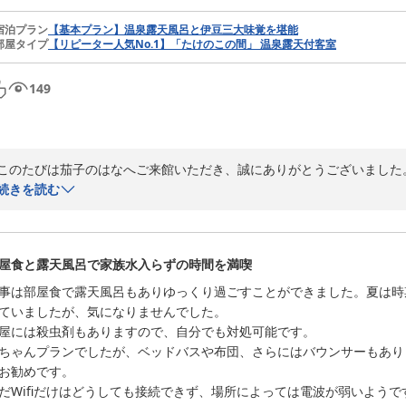
宿泊プラン
【基本プラン】温泉露天風呂と伊豆三大味覚を堪能
部屋タイプ
【リピーター人気No.1】「たけのこの間」 温泉露天付客室
149
このたびは茄子のはなへご来館いただき、誠にありがとうございました
きながら、ゆったりとしたひとときをお過ごしいただけましたこと、大変
続きを読む
また、お食事につきましても、お部屋で気兼ねなくお楽しみいただき、
言葉を頂戴し、料理長をはじめ調理・接客スタッフ一同、何よりの喜びで
屋食と露天風呂で家族水入らずの時間を満喫
「最高の思い出になりました」とのお言葉は、私どもにとりまして何よ
事は部屋食で露天風呂もありゆっくり過ごすことができました。夏は時
助となれましたことを心より嬉しく存じます。これからも、お越しいた
ていましたが、気になりませんでした。

なしをご提供できますよう、一層精進してまいります。

屋には殺虫剤もありますので、自分でも対処可能です。

ちゃんプランでしたが、ベッドバスや布団、さらにはバウンサーもあり
また季節を変えてお帰りいただけます日を、心よりお待ち申し上げてお
お勧めです。

ありがとうございました。

だWifiだけはどうしても接続できず、場所によっては電波が弱いよう