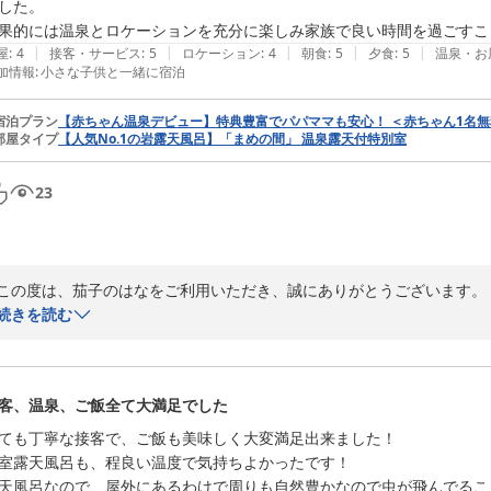
した。

茄子のはな　スタッフ一同
果的には温泉とロケーションを充分に楽しみ家族で良い時間を過ごすこ
|
|
|
|
|
屋
:
4
接客・サービス
:
5
ロケーション
:
4
朝食
:
5
夕食
:
5
温泉・お
絶景の癒しの湯宿 茄子のはな
加情報
:
小さな子供と一緒に宿泊
2026-07-11
宿泊プラン
【赤ちゃん温泉デビュー】特典豊富でパパママも安心！ ＜赤ちゃん1名無
部屋タイプ
【人気No.1の岩露天風呂】「まめの間」 温泉露天付特別室
23
この度は、茄子のはなをご利用いただき、誠にありがとうございます。

続きを読む
ご家族での大切なお時間を当館でお過ごしいただけたとのこと、大変嬉し
お部屋食や露天風呂、また赤ちゃんプランの備品につきましてもご満足
も、ご配慮いただきありがとうございます。

客、温泉、ご飯全て大満足でした
一方で、Wi-Fiの接続に関しましてはご不便をおかけし、申し訳ございま
ても丁寧な接客で、ご飯も美味しく大変満足出来ました！

改善につきましては、今後の施設運営の参考にさせていただきます。

室露天風呂も、程良い温度で気持ちよかったです！

天風呂なので、屋外にあるわけで周りも自然豊かなので虫が飛んでること