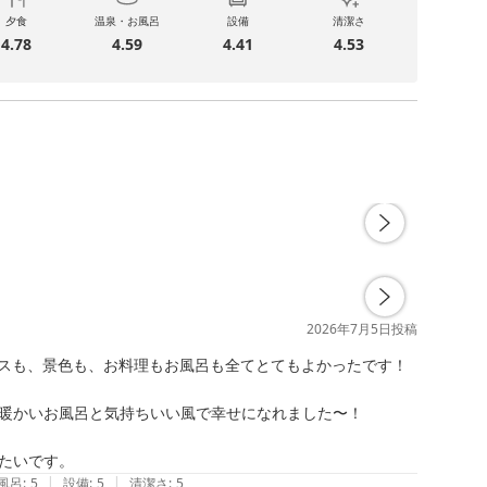
夕食
温泉・お風呂
設備
清潔さ
4.78
4.59
4.41
4.53
2026年7月5日
投稿
スも、景色も、お料理もお風呂も全てとてもよかったです！

暖かいお風呂と気持ちいい風で幸せになれました〜！

たいです。
|
|
風呂
:
5
設備
:
5
清潔さ
:
5