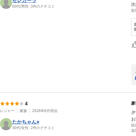
セレガーラ
次
60代
/
男性
|
3
件のクチコミ
部
4
豪
レジャー
家族
2026年8月
宿泊
夕
お
たかちゃん⭐︎
部
30代
/
女性
|
2
件のクチコミ
追