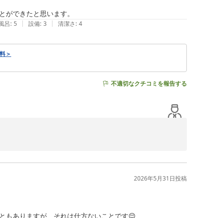
とができたと思います。
|
|
風呂
:
5
設備
:
3
清潔さ
:
4
料＞
不適切なクチコミを報告する
く存じます。

いただけたご様子で、安心いたしました。虫に関しまして
2026年5月31日
投稿
せんでした。快適な環境をご提供できるよう、Wi-Fi環境の
もありますが、それは仕方ないことです😌
