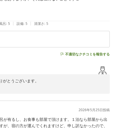
いに感謝申し上げます。

フ一同、またのお越しを心よりお待ちしております。
|
|
風呂
:
5
設備
:
5
清潔さ
:
5
不適切なクチコミを報告する
がとうございます。

お言葉を頂戴し、大変嬉しく拝読いたしました。

顔を出すことがございますが、ご理解いただきありがとう
2026年5月25日
投稿
ました。

呂が有るし、お食事も部屋で頂けます。１泊なら部屋から出
フ一同にとって何よりの励みでございます。

すが、宿の方が運んでくれますけど、申し訳なかったので、