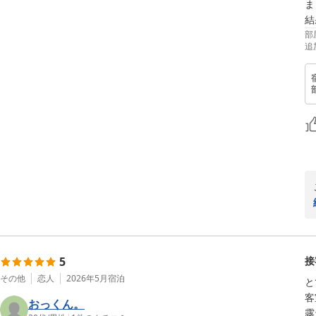
ま
結
部
追
5
接
その他
恋人
2026年5月
宿泊
と
客
おっくん。
露