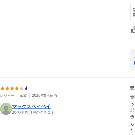
4
部
レジャー
家族
2026年8月
宿泊
食
っ
マックスベイベイ
部
20代
/
男性
|
1
件のクチコミ
赤
も
た