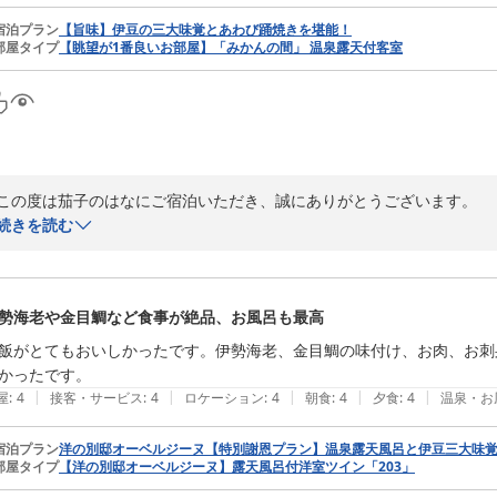
絶景の癒しの湯宿 茄子のはな
宿泊プラン
【旨味】伊豆の三大味覚とあわび踊焼きを堪能！
部屋タイプ
【眺望が1番良いお部屋】「みかんの間」 温泉露天付客室
2026-05-29
この度は茄子のはなにご宿泊いただき、誠にありがとうございます。

続きを読む
夕食につきまして「豪華で美味しかった」とのお言葉をいただき、大変
ります。

また、お部屋の露天風呂で心ゆくまで温泉をお楽しみいただけたご様子
勢海老や金目鯛など食事が絶品、お風呂も最高
当館での滞在がお客様にとって癒しのひとときとなりましたら幸いです。
飯がとてもおいしかったです。伊勢海老、金目鯛の味付け、お肉、お刺
またのお越しをスタッフ一同、心よりお待ち申し上げております。
かったです。
|
|
|
|
|
屋
:
4
接客・サービス
:
4
ロケーション
:
4
朝食
:
4
夕食
:
4
温泉・お
絶景の癒しの湯宿 茄子のはな
2026-08-07
宿泊プラン
洋の別邸オーベルジーヌ【特別謝恩プラン】温泉露天風呂と伊豆三大味
部屋タイプ
【洋の別邸オーベルジーヌ】露天風呂付洋室ツイン「203」