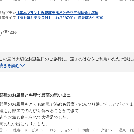
宿泊プラン
【基本プラン】温泉露天風呂と伊豆三大味覚を堪能
部屋タイプ
【海を望むテラス付】「わさびの間」 温泉露天付客室
226
この度は大切なお誕生日のご旅行に、茄子のはなをご利用いただき誠にあ
続きを読む
また、SNSをご覧になってお越しいただき、サービスやお料理、お風
ました。特に和牛をお気に召していただけたようで、料理長も喜んでおり
あいにくのお天気ではございましたが、温泉や心地よい時間をお楽しみ
部屋のお風呂と料理で最高の思い出に
付きいただき、ありがとうございます。

部屋のお風呂もとても綺麗で眺めも最高でのんびり過ごすことができまし
理もお部屋でのんびり食べることができて

改めまして、お誕生日おめでとうございました。またお二人にお会いで
肉もお魚も食べられて大満足でした。

絶景の癒しの湯宿 茄子のはな
高の思い出になりました。
2026-07-05
|
|
|
|
|
屋
:
5
接客・サービス
:
5
ロケーション
:
5
朝食
:
5
夕食
:
5
温泉・お