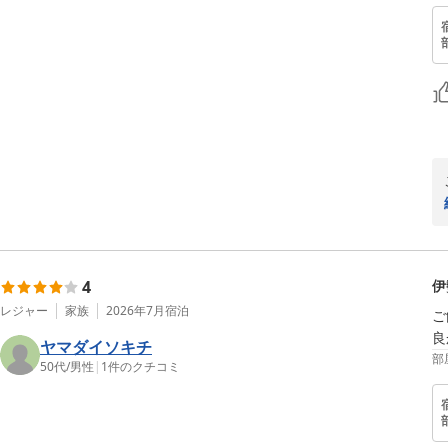
4
伊
レジャー
家族
2026年7月
宿泊
ご
良
ヤマダイソキチ
部
50代
/
男性
|
1
件のクチコミ