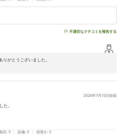
不適切なクチコミを報告する
りがとうございました。

呂などご満足いただけたとのお言葉を大変嬉しく拝見いたし
ます。

いただけたようで何よりです。館内の茄子の小物にもお気
2026年7月10日
投稿
た。

きます日を、スタッフ一同心よりお待ちしております。
|
|
風呂
:
5
設備
:
5
清潔さ
:
5