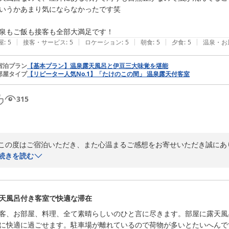
「デジタルデトックスの時間」と前向きに捉えてくださった寛大なお心遣
いうかあまり気にならなかったです笑

また伊豆高原へお越しの際は、ぜひ当館へお立ち寄りください。スタッ
泉もご飯も接客も全部大満足です！
絶景の癒しの湯宿 茄子のはな
|
|
|
|
|
屋
:
5
接客・サービス
:
5
ロケーション
:
5
朝食
:
5
夕食
:
5
温泉・お
2026-08-07
宿泊プラン
【基本プラン】温泉露天風呂と伊豆三大味覚を堪能
部屋タイプ
【リピーター人気No.1】「たけのこの間」 温泉露天付客室
315
この度はご宿泊いただき、また心温まるご感想をお寄せいただき誠にあり
続きを読む
お食事や客室露天風呂、そしてスタッフの接客にご満足いただけたとの
当館は自然に囲まれた環境にございますため、季節によっては虫たちも
天風呂付き客室で快適な滞在
ございます。「あまり気にならなかった」とのお言葉に思わず笑顔になり
客、お部屋、料理、全て素晴らしいのひと言に尽きます。部屋に露天風
温泉・お食事・接客のすべてにご満足いただけたとのお言葉は、スタッ
に快適に過ごせます。駐車場が離れているので荷物が多いとたいへんで