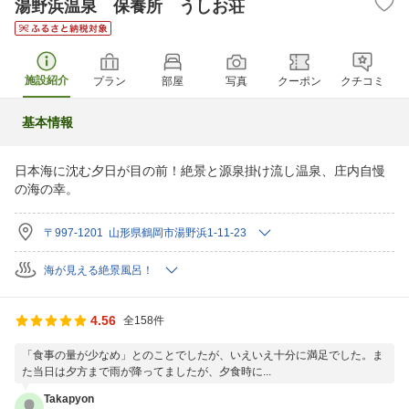
湯野浜温泉 保養所 うしお荘
施設紹介
プラン
部屋
写真
クーポン
クチコミ
基本情報
日本海に沈む夕日が目の前！絶景と源泉掛け流し温泉、庄内自慢
の海の幸。
〒997-1201 山形県鶴岡市湯野浜1-11-23
海が見える絶景風呂！
4.56
全158件
「食事の量が少なめ」とのことでしたが、いえいえ十分に満足でした。ま
た当日は夕方まで雨が降ってましたが、夕食時に...
Takapyon