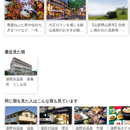
青森ねぶた祭や仙台七
大正ロマンを感じる銀
【山形県山形市】自然
夕まつりなど、一生に
山温泉のおすすめ観光
に抱かれた温泉地・蔵
一度は行きたい！東北
スポット13選！散策
王で過ごす、スローな
の夏祭り
や食べ歩きも
ヒーリング旅
最近見た宿
湯野浜温泉 保養
所 うしお荘
同じ宿を見た人はこんな宿も見ています
湯野浜温泉 温泉
湯田川温泉 理太
湯野浜温泉 竹屋
湯野浜ホテ