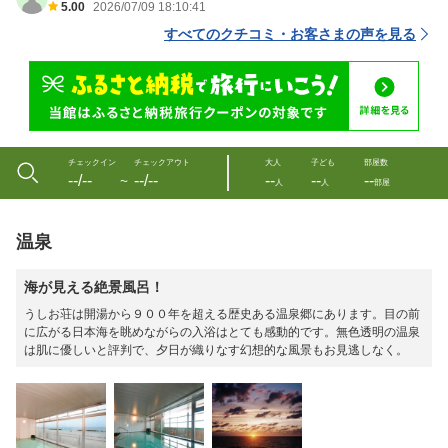
5.00
2026/07/09 18:10:41
すべてのクチコミ・お客さまの声を見る
チェックイン
チェックアウト
大人
子ども
部屋数
--/--
--/--
--
--
--
〜
人
人
部屋
温泉
海が見える絶景風呂！
うしお荘は開湯から９００年を超える歴史ある温泉郷にあります。目の前
に広がる日本海を眺めながらの入浴はとても感動的です。無色透明の温泉
は肌に優しいと評判で、夕日が織りなす幻想的な風景もお見逃しなく。