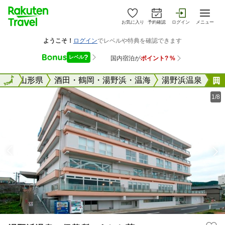
お気に入り
予約確認
ログイン
メニュー
全国
全国
山形県
酒田・鶴岡・湯野浜・温海
湯野浜温泉
1/8