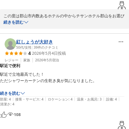
この度は郡山市内数あるホテルの中からチサンホテル郡山をお選び
いただき誠に有難うございました。

続きを読む
通常のプランにつきましたは日々お掃除を入らせていただいており
ますが、夜勤等にて日中滞在のお客様など、ご要望に応じてタオ
紅しょうが大好き
ル・アメニティをお渡しするなどの対応をさせていただいておりま
50代
/
女性
|
39
件のクチコミ
4
2026年5月4日
投稿
す。

当初エコの観点から始めたシステムではございますが、ご評価いた
レジャー
家族
2026年5月
宿泊
駅近で便利
だけ大変嬉しく感じております。

今後とも郡山でのご宿泊の際には当ホテルをご指名いただければ幸
駅近で立地最高でした！

いに存じます・

ただシャワーカーテンの生乾き臭が気になりました。

この度はお忙しい中わざわざご投稿いただき誠に有難うございまし
続きを読む
た。

|
|
|
|
|
部屋
:
4
接客・サービス
:
4
ロケーション
:
4
温泉・お風呂
:
3
設備
:
4
清潔さ
またのご来館をスタッフ一同心よりお待ち申し上げます。

:
4
108
チサンホテル郡山

福重