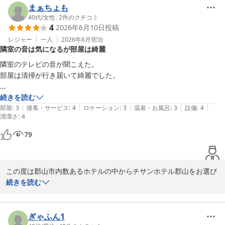
携駐車場（ホテルより徒歩2分ほど）と制約が多くご不便をおかけ
まぁちょも
いたします。

40代
/
女性
|
2
件のクチコミ
4
2026年6月10日
投稿
ご面倒ですが、一度フロントへお声がけいただければ改めて地図で
のご案内もいたしますのでご遠慮なくお申し出ください。

レジャー
一人
2026年6月
宿泊
隣室の音は気になるが部屋は綺麗
今後とも郡山へおこしの折は当ホテルをご利用いただければ幸いに
存じます。

隣室のテレビの音が聞こえた。

部屋は清掃が行き届いて綺麗でした。

この度はお忙しい中わざわざご投稿いただき誠にありがとうござい
ました。

続きを読む
また次回のご来館をスタッフ一同心よりお待ち申し上げます。

|
|
|
|
|
部屋
:
3
接客・サービス
:
4
ロケーション
:
3
温泉・お風呂
:
3
設備
:
4
清潔さ
:
4
チサンホテル郡山

79
福重
チサンホテル郡山
2026-06-22
この度は郡山市内数あるホテルの中からチサンホテル郡山をお選び
いただき誠に有難うございました。

続きを読む
今後とも郡山へおこしの折には当ホテルをご指名いただければ幸い
に存じます。

ぎゃふん1