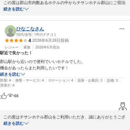
この度は郡山市内数あるホテルの中からチサンホテル郡山にご宿泊
いただき誠にありがとうございます。

続きを読む
快適にお過ごしいただけたとのお言葉をいただき、スタッフ一同安
堵いたしました。当ホテルは建物の経年こそございますが、お客様
ひなこなさん
に少しでも心地よくお過ごしいただけるよう、日々の清掃には特に
50代
/
女性
|
1
件のクチコミ
4
2026年6月28日
投稿
力を入れております。

レジャー
家族
2026年6月
宿泊
駅近で良かった！
また、立地や料金、さらには朝食についてもご満足いただけたご様
子で大変嬉しく存じます。特に朝食バイキングは地元食材を積極的
郡山駅から近いので便利でいいホテルでした。

に取り入れており、多くのお客様よりご好評をいただいておりま
機会があったらまた利用したいです！
す。お楽しみいただけたようで何よりでございます。

続きを読む
|
|
|
|
|
部屋
:
4
接客・サービス
:
4
ロケーション
:
4
温泉・お風呂
:
3
設備
:
3
清潔さ
今後とも皆様に快適な空間を提供できるよう設備の維持管理を含
:
4
め、より一層精進してまいる所存です。お気づきの点などございま
66
したら、今後の運営の参考にさせていただきます。

またのご来館をスタッフ一同心よりお待ち申し上げます。

この度はチサンホテル郡山をご利用いただき、誠にありがとうござ
チサンホテル郡山　福重
いました。

続きを読む
チサンホテル郡山