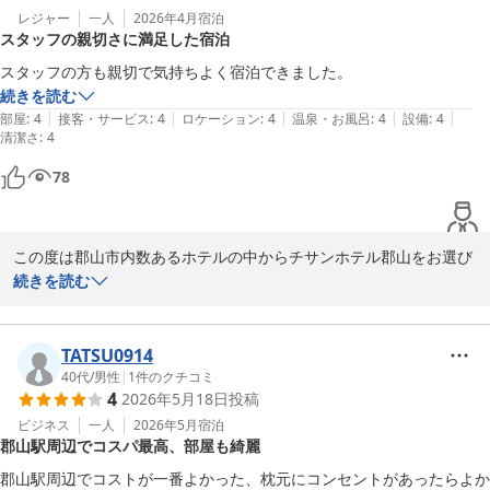
ぎ澄ませて業務に当たるようスタッフ指導してまいります。

レジャー
一人
2026年4月
宿泊
スタッフの親切さに満足した宿泊
その他につきましては好評のコメントを賜り恐縮の限りです。

今後とも郡山へおこしの折には当ホテルをご指名いただければ幸い
スタッフの方も親切で気持ちよく宿泊できました。
に存じます。

続きを読む
|
|
|
|
|
部屋
:
4
接客・サービス
:
4
ロケーション
:
4
温泉・お風呂
:
4
設備
:
4
清潔さ
この度はお忙しい中わざわざご投稿いただき誠に有難うございまし
:
4
た。

78
またのご来館をスタッフ一同心よりお待ち申し上げます。

チサンホテル郡山

この度は郡山市内数あるホテルの中からチサンホテル郡山をお選び
福重
いただき誠に有難うございました。

続きを読む
チサンホテル郡山
2026-06-05
今後とも郡山へおこしの折には当ホテルをご指名いただければ幸い
に存じます。

TATSU0914
40代
/
男性
|
1
件のクチコミ
4
2026年5月18日
投稿
この度はお忙しい中わざわざご投稿いただき誠に有難うございまし
た。

ビジネス
一人
2026年5月
宿泊
郡山駅周辺でコスパ最高、部屋も綺麗
またのご来館をスタッフ一同心よりお待ち申し上げます。

郡山駅周辺でコストが一番よかった、枕元にコンセントがあったらよか