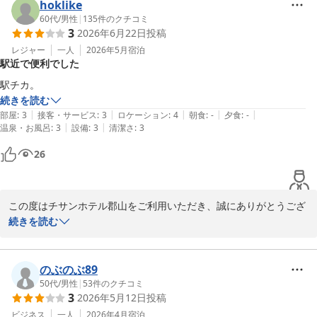
礼申し上げます。

hoklike
当ホテルの朝食は家庭的ながらも地元食材を多く使用しており、多
60代
/
男性
|
135
件のクチコミ
3
2026年6月22日
投稿
くのお客様からご好評をいただいております。ご満足いただけたよ
うで、スタッフ一同大変励みになります。

レジャー
一人
2026年5月
宿泊
駅近で便利でした
また次回郡山にお越しの際は、ぜひ当ホテルをご利用いただけます
駅チカ。
と幸いです。

続きを読む
スタッフ一同心よりお待ち申し上げております。

|
|
|
|
|
部屋
:
3
接客・サービス
:
3
ロケーション
:
4
朝食
:
-
夕食
:
-
|
|
温泉・お風呂
:
3
設備
:
3
清潔さ
:
3
チサンホテル郡山　福重
26
チサンホテル郡山
2026-07-09
この度はチサンホテル郡山をご利用いただき、誠にありがとうござ
いました。

続きを読む
当ホテルはJR郡山駅西口より徒歩2分という立地にあり、多くのお
客様から利便性についてご好評をいただいております。

のぶのぶ89
今後とも郡山へおこしの際も当ホテルをご指名いただければ幸いに
50代
/
男性
|
53
件のクチコミ
3
2026年5月12日
投稿
存じます。

ビジネス
一人
2026年4月
宿泊