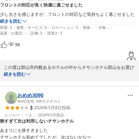
フロントの対応が良く快適に過ごせました
この度はお忙しい中わざわざご投稿いただき誠にありがとうござい
ました。

少し古さを感じますが、フロントの対応など気持ちよく過ごせました
また次回のご来館をスタッフ一同心よりお待ち申し上げます。

続きを読む
|
|
|
|
|
部屋
:
3
接客・サービス
:
4
ロケーション
:
5
朝食
:
-
夕食
:
-
チサンホテル郡山

|
|
温泉・お風呂
:
-
設備
:
3
清潔さ
:
3
福重

39
またのお越しをスタッフ一同心よりお待ちしております。
チサンホテル郡山
2026-06-30
この度は郡山市内数あるホテルの中からチサンホテル郡山をお選び
いただき誠に有難うございました。

続きを読む
今後とも郡山へおこしの折には当ホテルをご指名いただければ幸い
に存じます。

おめめ3090
40代
/
女性
|
9
件のクチコミ
3
2026年5月8日
投稿
この度はお忙しい中わざわざご投稿いただき誠に有難うございまし
た。

レジャー
一人
2026年5月
宿泊
狭すぎて次は利用しないチサンホテル
またのご来館をスタッフ一同心よりお待ち申し上げます。

あまりにも狭すぎました

チサンホテル郡山

チサンホテル初めてでしたが、次はないかなー