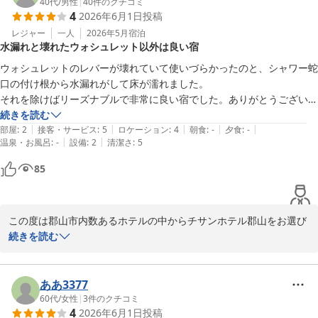
40代
/
男性
|
40
件のクチコミ
4
2026年6月1日
投稿
この度はお忙しい中わざわざご投稿いただき誠に有難うございまし
た。

レジャー
一人
2026年5月
宿泊
水漏れと壊れたウォシュレット以外は良い宿
またのご来館をスタッフ一同心よりお待ち申し上げます。

ウォシュレットのレバーが壊れていて使いづらかったのと、シャワー蛇
チサンホテル郡山

口の付け根から水漏れがして床が濡れました。

福重
それを除けばリーズナブルで非常に良い宿でした。ありがとうございま
した。
続きを読む
チサンホテル郡山
|
|
|
|
|
部屋
:
2
接客・サービス
:
5
ロケーション
:
4
朝食
:
-
夕食
:
-
2026-06-11
|
|
温泉・お風呂
:
-
設備
:
2
清潔さ
:
5
85
この度は郡山市内数あるホテルの中からチサンホテル郡山をお選び
いただき誠に有難うございました。

続きを読む
バスルームの件ではご不便をおかけし誠に申し訳ございませんでし
た。

ああ3377
早速ながらご指摘の箇所を修繕いたしました。

60代
/
女性
|
3
件のクチコミ
4
2026年6月1日
投稿
常日頃のルームメイクの際には、異変にすぐ気づけるよう五感を研