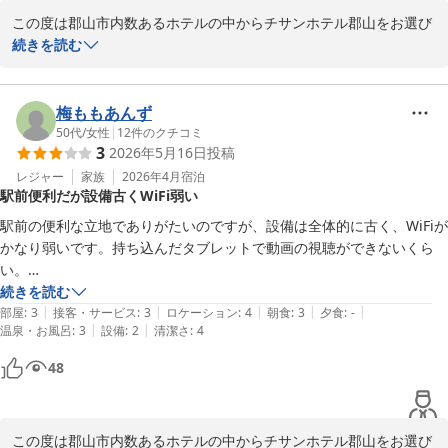
チサンホテル郡山
この度は郡山市内数あるホテルの中からチサンホテル郡山をお選び
2026-05-22
いただき誠に有難うございました。

続きを読む
ご滞在中はシャワーカーテンの件におきまして、ご不快な思いをさ
せてしまいいましたことを深くお詫び申し上げます。

梅ももあんず
頂戴しましたご指摘を真摯に受け止め、該当客室設備点検と徹底し
50代
/
女性
|
12
件のクチコミ
3
2026年5月16日
投稿
た清掃・改善を即座に指示いたしました。

レジャー
家族
2026年4月
宿泊
駅前便利だが設備古くWiFi弱い
今後とも快適なホテル滞在が提供できるようスタッフ一同日々精進
してまいる所存ですので、また次回郡山へお立ち寄りの際にも当館
駅前の便利な立地でありがたいのですが、設備は全体的に古く、WiFiが
をご指名いただければ幸いに存じます。

かなり弱いです。持ち込んだタブレットで動画の視聴ができないくら
い。

この度はお忙しい中わざわざご投稿いただき誠に有難うございまし
とはいえ宿泊代金を考えればそれでもありがたいくらいなのかも知れま
続きを読む
た。

|
|
|
|
|
せん。泊まるだけの方には十分だと思います。
部屋
:
3
接客・サービス
:
3
ロケーション
:
4
朝食
:
3
夕食
:
-
またのご来館をスタッフ一同心よりお待ち申し上げます。

|
|
温泉・お風呂
:
3
設備
:
2
清潔さ
:
4
48
チサンホテル郡山

チサンホテル郡山
この度は郡山市内数あるホテルの中からチサンホテル郡山をお選び