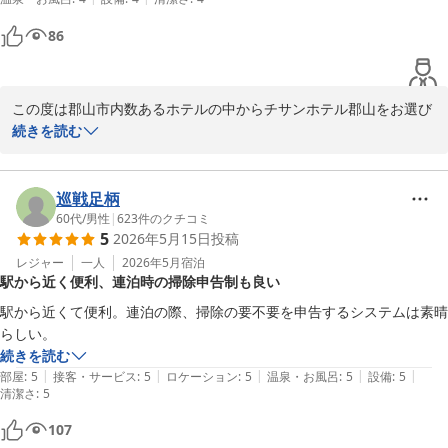
またのご来館をスタッフ一同心よりお待ち申し上げます。

86
チサンホテル郡山

福重
この度は郡山市内数あるホテルの中からチサンホテル郡山をお選び
チサンホテル郡山
いただき誠に有難うございました。

続きを読む
2026-05-25
今後とも郡山へおこしの折には当ホテルをご指名いただければ幸い
に存じます。

巡戦足柄
60代
/
男性
|
623
件のクチコミ
5
2026年5月15日
投稿
この度はお忙しい中わざわざご投稿いただき誠に有難うございまし
た。

レジャー
一人
2026年5月
宿泊
駅から近く便利、連泊時の掃除申告制も良い
またのご来館をスタッフ一同心よりお待ち申し上げます。

駅から近くて便利。連泊の際、掃除の要不要を申告するシステムは素晴
チサンホテル郡山

らしい。
福重
続きを読む
|
|
|
|
|
部屋
:
5
接客・サービス
:
5
ロケーション
:
5
温泉・お風呂
:
5
設備
:
5
チサンホテル郡山
清潔さ
:
5
2026-05-22
107