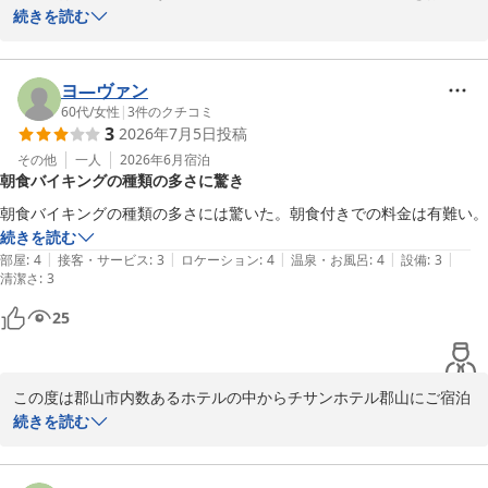
2026-05-05
いただき誠に有難うございました。

続きを読む
WIFIの件ではご不便をおかけし誠に申し訳ございませんでした。

只今、WIFI環境の改善に向けた設備の更新計画を進めております。

ヨ―ヴァン
快適なご宿泊を提供できるよう日々精進を重ねてまいりますので、
60代
/
女性
|
3
件のクチコミ
3
2026年7月5日
投稿
引き続き当館をご指名いただけますようお願い申し上げます。

その他
一人
2026年6月
宿泊
朝食バイキングの種類の多さに驚き
この度はお忙しい中わざわざご投稿いただき誠に有難うございまし
た。

朝食バイキングの種類の多さには驚いた。朝食付きでの料金は有難い。
またのご来館をスタッフ一同心よりお待ち申し上げます。

続きを読む
|
|
|
|
|
部屋
:
4
接客・サービス
:
3
ロケーション
:
4
温泉・お風呂
:
4
設備
:
3
清潔さ
チサンホテル郡山

:
3
福重
25
チサンホテル郡山
2026-05-22
この度は郡山市内数あるホテルの中からチサンホテル郡山にご宿泊
いただき誠にありがとうございます。

続きを読む
朝食バイキングにつきましては大変嬉しいお言葉を頂戴し重ねて御