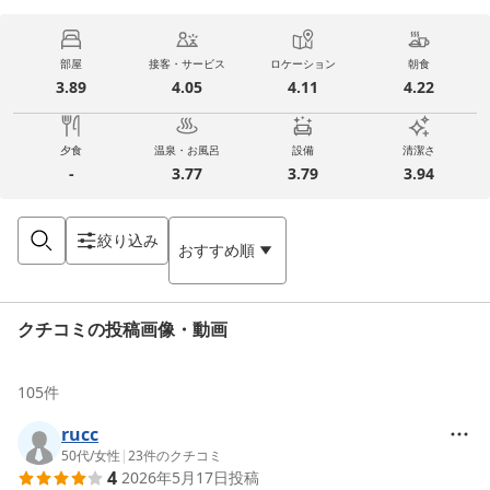
部屋
接客・サービス
ロケーション
朝食
3.89
4.05
4.11
4.22
夕食
温泉・お風呂
設備
清潔さ
-
3.77
3.79
3.94
絞り込み
おすすめ順
クチコミの投稿画像・動画
105
件
rucc
50代
/
女性
|
23
件のクチコミ
4
2026年5月17日
投稿