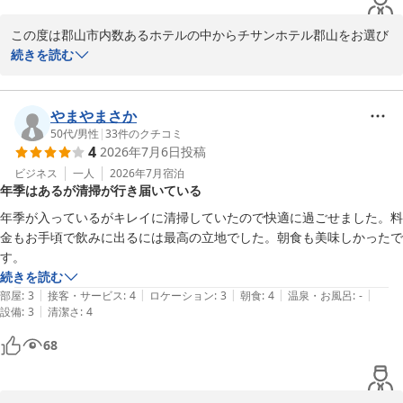
この度は郡山市内数あるホテルの中からチサンホテル郡山をお選び
いただき誠にありがとうございました。

続きを読む
ご満足いただけたようで、好評のコメントを多々いただき大変嬉し
く感じております。。

やまやまさか
今後とも皆様に快適にご利用いただけるよう益々サービスに磨きを
50代
/
男性
|
33
件のクチコミ
4
2026年7月6日
投稿
かけてまいります。

次回郡山へおこしの折にも当ホテルをご指名いただければ幸いに存
ビジネス
一人
2026年7月
宿泊
年季はあるが清掃が行き届いている
じます。

年季が入っているがキレイに清掃していたので快適に過ごせました。料
この度はお忙しい中わざわざご投稿いただき誠に有難うございまし
金もお手頃で飲みに出るには最高の立地でした。朝食も美味しかったで
た。

す。
またのご来館をスタッフ一同心よりお待ち申し上げます。

続きを読む
|
|
|
|
|
部屋
:
3
接客・サービス
:
4
ロケーション
:
3
朝食
:
4
温泉・お風呂
:
-
チサンホテル郡山

|
設備
:
3
清潔さ
:
4
68
チサンホテル郡山
2026-05-30