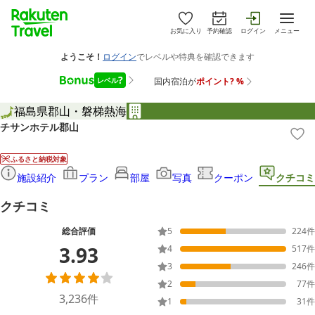
お気に入り
予約確認
ログイン
メニュー
福島県
郡山・磐梯熱海
チサンホテル郡山
ふるさと納税対象
施設紹介
プラン
部屋
写真
クーポン
クチコミ
クチコミ
総合評価
5
224
件
3.93
4
517
件
3
246
件
2
77
件
3,236
件
1
31
件