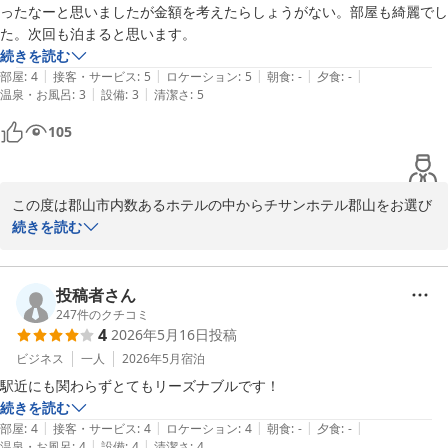
チサンホテル郡山

ったなーと思いましたが金額を考えたらしょうがない。部屋も綺麗でし
福重
た。次回も泊まると思います。
続きを読む
チサンホテル郡山
|
|
|
|
|
部屋
:
4
接客・サービス
:
5
ロケーション
:
5
朝食
:
-
夕食
:
-
2026-06-05
|
|
温泉・お風呂
:
3
設備
:
3
清潔さ
:
5
105
この度は郡山市内数あるホテルの中からチサンホテル郡山をお選び
いただき誠に有難うございました。

続きを読む
ご要望に沿うことができ好評を賜れましたことを大変うれしく感じ
ております。

投稿者さん
また、ご指摘、貴重な意見をいただき今後改修などの折にはぜひと
247
件のクチコミ
4
2026年5月16日
投稿
も改善すべくありがたく頂戴させていただきます。

今後とも郡山へおこしの折には当ホテルをご指名いただければ幸い
ビジネス
一人
2026年5月
宿泊
に存じます。

駅近にも関わらずとてもリーズナブルです！
続きを読む
この度はお忙しい中わざわざご投稿いただき誠に有難うございまし
|
|
|
|
|
部屋
:
4
接客・サービス
:
4
ロケーション
:
4
朝食
:
-
夕食
:
-
た。

|
|
温泉・お風呂
:
4
設備
:
4
清潔さ
:
4