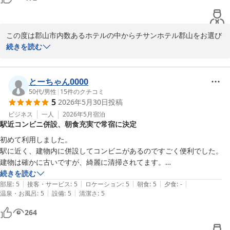
スタッフ一同、お客様のまたのおこしを心よりお待ちしておりま
す。

チサンホテル郡山

この度は郡山市内数あるホテルの中からチサンホテル郡山をお選び
福重
いただき誠に有難うございました。

続きを読む
チサンホテル郡山
ご好評のコメントを賜り大変うれしく感じております。

2026-06-30
今後とも皆様に快適にご利用いただけるよう益々サービスに磨きを
とーちゃん0000
かけてまいります。

50代
/
男性
|
15
件のクチコミ
5
2026年5月30日
投稿
次回郡山へおこしの折にも当ホテルをご指名いただければ幸いに存
じます。

ビジネス
一人
2026年5月
宿泊
駅近コンビニ併設、朝食充実で常宿に決定
この度はお忙しい中わざわざご投稿いただき誠にありがとうござい
初めて利用しました。

ました。

駅に近く、建物内に併設してコンビニがあるのですごく便利でした。

またのご来館をスタッフ一同心よりお待ち申し上げます。

建物は確かに古いですが、綺麗に清掃されてます。

朝食は種類が多く、朝から楽しめました。朝食スタッフの挨拶も明るく
続きを読む
チサンホテル郡山

|
|
|
|
|
朝から良い日になりました。

部屋
:
5
接客・サービス
:
5
ロケーション
:
5
朝食
:
5
夕食
:
-
福重
|
|
温泉・お風呂
:
5
設備
:
5
清潔さ
:
5
また予約しました。常宿にしようと思います。
チサンホテル郡山
264
2026-06-22