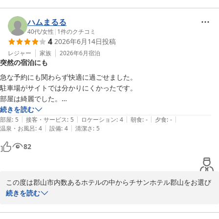
2026-07-09
当ホテルはJR郡山駅西口より徒歩2分という立地にあり、多くのお
客様から利便性についてご好評をいただいております。

ハムまるる
お客様にも快適にお過ごしいただけたご様子で大変嬉しく存じま
40代
/
女性
|
1
件のクチコミ
4
2026年6月14日
投稿
す。

レジャー
家族
2026年6月
宿泊
突然の宿泊にも
また郡山へおこしの際は、ぜひ当ホテルをご利用ください。

また次回のご来館をスタッフ一同心よりお待ちしております。

急な予約にも関わらず快適に過ごせました。

駐車場がサイトでは分かりにくかったです。

チサンホテル郡山 

部屋は綺麗でした。

福重
ありがとうございました。
続きを読む
|
|
|
|
|
部屋
:
5
接客・サービス
:
5
ロケーション
:
4
朝食
:
-
夕食
:
-
チサンホテル郡山
|
|
温泉・お風呂
:
4
設備
:
4
清潔さ
:
5
2026-06-30
82
この度は郡山市内数あるホテルの中からチサンホテル郡山をお選び
いただき誠に有難うございました。

続きを読む
駐車場につきましてはホテル駐車場（台数、高さ、幅の制限）、提