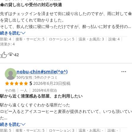
傘の貸し出しや受付の対応が快適
今後とも郡山へおこしの折には当ホテルをご指名いただければ幸い
に存じます。

先ずはチェックインを済ませて街に繰り出したのですが、雨に対して傘
を貸し出してくれて助かりました。

この度はお忙しい中わざわざご投稿いただき誠に有難うございまし
そして、飲んだ後に寝に帰っただけですが、酔っ払いに対する受付の対
た。

応もよく、快適でした。

続きを読む
またのご来館をスタッフ一同心よりお待ち申し上げます。

|
|
|
|
|
シャワーカーテンの臭いホテルに立て続けに当たっていたので心配しま
部屋
:
4
接客・サービス
:
5
ロケーション
:
5
温泉・お風呂
:
3
設備
:
4
清潔さ
:
4
したが、こちらのホテルはまったく問題ありませんでした。
チサンホテル郡山

42
福重
チサンホテル郡山
nobu-chin#smile(^o^)
2026-05-25
50代
/
女性
|
5
件のクチコミ
5
2026年6月23日
投稿
その他
一人
2026年6月
宿泊
駅から近く清潔感ある部屋、また利用したい
駅から遠くなくすぐわかる場所だった

ロビー入るとアイスコーヒーと麦茶が提供されていて、いつも頂いてい
た

お部屋の入り口がちょっと狭いかなと思うくらいで、お部屋自体は清潔
続きを読む
|
|
|
|
|
感があった

部屋
:
5
接客・サービス
:
5
ロケーション
:
3
温泉・お風呂
:
-
設備
:
-