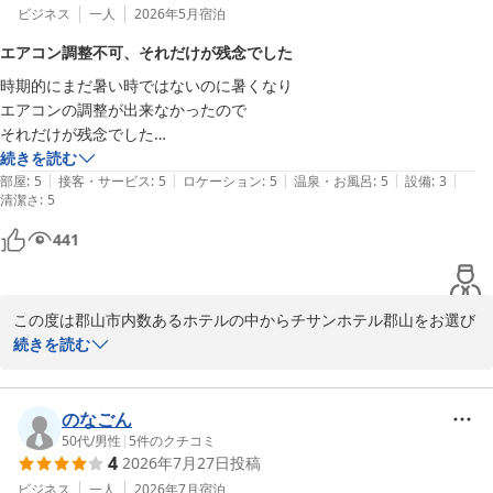
ビジネス
一人
2026年5月
宿泊
エアコン調整不可、それだけが残念でした
時期的にまだ暑い時ではないのに暑くなり

エアコンの調整が出来なかったので

それだけが残念でした

後はコンパクトになっているので

続きを読む
|
|
|
|
|
無駄がなくいいと思います
部屋
:
5
接客・サービス
:
5
ロケーション
:
5
温泉・お風呂
:
5
設備
:
3
清潔さ
:
5
441
この度は郡山市内数あるホテルの中からチサンホテル郡山をお選び
いただき誠に有難うございました。

続きを読む
エアコンに関しましてはセントラル方式となっており、季節変わり
の時期におきましては冷暖房の切替が間に合わないこともあり大変
のなごん
ご迷惑をおかけいたします。

50代
/
男性
|
5
件のクチコミ
4
2026年7月27日
投稿
日夜気候の変化を読み適格な対応ができるよう感覚を研ぎ澄ませて
業務に努めてまいります。

ビジネス
一人
2026年7月
宿泊