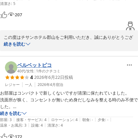
清潔さ
:
5
ベッドのサイズも硬さも満足でした

郡山に来ることがあれば、また使いたいです
207
この度はチサンホテル郡山をご利用いただき、誠にありがとうござ
いました。

続きを読む
駅からのアクセスに関しまして、JR郡山駅西口より徒歩2分という
立地は多くのお客様からご好評をいただいております。

ベルベットピコ
また、ロビーにてご提供しておりますウェルカムドリンクもご活用
40代
/
女性
|
1
件のクチコミ
4
2026年6月22日
投稿
いただけたとのこと、大変嬉しく存じます。

レジャー
一人
2026年4月
宿泊
お部屋の入り口に関しましては、貴重なご意見をいただきありがと
お部屋はコンパクトで新しくないですが清潔に保たれていました。

うございます。いただいたご意見は今後の運営の参考にさせていた
洗面所が狭く、コンセントが無いため身だしなみを整える時のみ不便で
だきます。

した。

一方で、お部屋の清潔感やベッドの寝心地にご満足いただけたご様
朝食が種類豊富、特に福島で有名なメニューがたくさんあり美味しかっ
続きを読む
子を伺い、スタッフ一同安堵いたしました。

|
|
|
|
|
たです。

部屋
:
3
接客・サービス
:
4
ロケーション
:
4
朝食
:
-
夕食
:
-
|
|
温泉・お風呂
:
3
設備
:
4
清潔さ
:
4
ホットドリンクを部屋に持ち帰れるサービスも嬉しかったです。
また郡山へお越しの際は、ぜひ当ホテルをご利用ください。

172