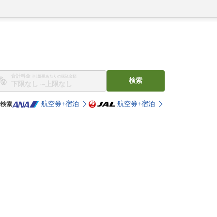
合計料金
※1部屋あたりの税込金額
検索
〜
航空券+宿泊
航空券+宿泊
で検索