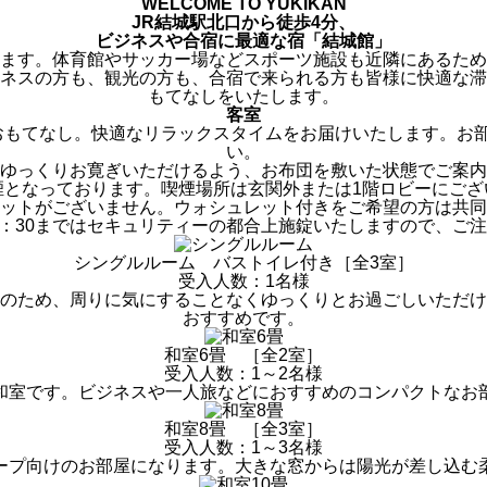
WELCOME TO YUKIKAN
JR結城駅北口から徒歩4分、
ビジネスや合宿に最適な宿「結城館」
ます。体育館やサッカー場などスポーツ施設も近隣にあるため
ネスの方も、観光の方も、合宿で来られる方も皆様に快適な滞
もてなしをいたします。
客室
おもてなし。快適なリラックスタイムをお届けいたします。お部
い。
ゆっくりお寛ぎいただけるよう、お布団を敷いた状態でご案内
煙となっております。喫煙場所は玄関外または1階ロビーにござ
ットがございません。ウォシュレット付きをご希望の方は共同
朝5：30まではセキュリティーの都合上施錠いたしますので、ご
シングルルーム
バストイレ付き［全3室］
受入人数：1名様
のため、周りに気にすることなくゆっくりとお過ごしいただけ
おすすめです。
和室6畳
［全2室］
受入人数：1～2名様
和室です。ビジネスや一人旅などにおすすめのコンパクトなお
和室8畳
［全3室］
受入人数：1～3名様
ープ向けのお部屋になります。大きな窓からは陽光が差し込む