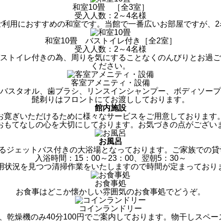
和室10畳
［全3室］
受入人数：2～4名様
ご利用におすすめの和室です。当館で一番広いお部屋ですが、2
和室10畳
バストイレ付き［全2室］
受入人数：2～4名様
ストイレ付きの為、周りを気にすることなくのんびりとお過ご
ください。
客室アメニティ・設備
バスタオル、歯ブラシ、リンスインシャンプー、ボディソープ
髭剃りはフロントにてお渡ししております。
館内施設
お寛ぎいただけるために様々なサービスをご用意しております
おもてなしの心を大切にしております。お気づきの点がござい
お風呂
けるジェットバス付きの大浴場となっております。ご家族での貸
入浴時間：15：00～23：00、翌朝5：30～
利用状況を見つつ清掃作業をいたしますので時間が定まっており
お食事処
お食事はどこか懐かしい雰囲気のお食事処でどうぞ。
コインランドリー
、乾燥機のみ40分100円でご案内しております。物干しスペ