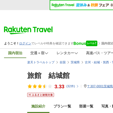
国内宿泊
交通＋宿
レンタカー
高速バス・ツア
楽天トラベルトップ
全国
茨城県
古河・結城・筑西・
旅館 結城館
3.33
(
32
件)
〒307-0001茨城
施設紹介
プラン一覧
部屋一覧
写真・動