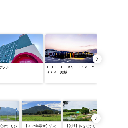
ホテル
ＨＯＴＥＬ Ｒ９ Ｔｈｅ Ｙ
古河セントラルホ
ａｒｄ 結城
心者にもお
【2025年最新】茨城
【茨城】体を動かし、
さつまいも、