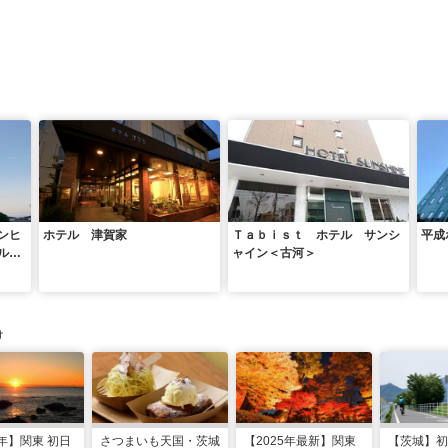
ンヒ
ホテル 津賀家
Ｔａｂｉｓｔ ホテル サンシ
平成
ルグ
ャイン＜古河＞
け
6年】関東 初日
さつまいも天国・茨城
【2025年最新】関東
【茨城】初