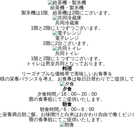
給茶機・製氷機
製氷機は1階、給茶機は2階にございます。
共同冷蔵庫
1階と2階に１つずつございます。
電子レンジ
1階に2台ございます。
共同トイレ
1階と2階に１つずつございます。
トイレは男女共同となっております。
料理
リーズナブルな価格帯で美味しいお食事を
様の栄養バランスを考え、お食事は毎日日替わりでご提供して
夕食
夕食時間／18：00～20：00
畳の食事処にてご提供いたします。
朝食
朝食時間／6：00～8：00
た栄養満点朝ご飯。お味噌汁と白米はおかわり自由で働くビジ
畳の食事処にてご提供いたします。