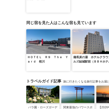
同じ宿を見た人はこんな宿も見ています
ＨＯＴＥＬ Ｒ９ Ｔｈｅ Ｙ
備長炭の湯 ホテルクラウ
ａｒｄ 桜川
ルズ結城駅前（ＢＢＨホテ
ループ）
トラベルガイド記事
旅に行きたくなる旅行記事をお届
バラ園・ローズガーデ
関東最強のパワースポ
【202