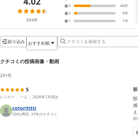
4.02
3
44
件
2
9
件
393
件
1
1
件
絞り込み
おすすめ順
クチコミの投稿画像・動画
291
件
5
部
レジャー
一人
2026年7月
宿泊
部
感
cotorititti
え
50代
/
男性
|
37
件のクチコミ
部