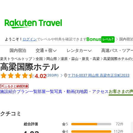
国内宿泊
交通＋宿
レンタカー
高速バス・ツア
楽天トラベルトップ
全国
岡山県
湯原・蒜山・新見・高梁
高梁国際ホテル
の
高梁国際ホテル
4.02
(
393
件
)
〒
716-0037 岡山県 高梁市正宗町2033
ふるさと納税対象
施設紹介
プラン一覧
部屋一覧
写真・動画
(3)
地図・アクセス
お客さまの
クチコミ
総合評価
5
72
件
4
112
件