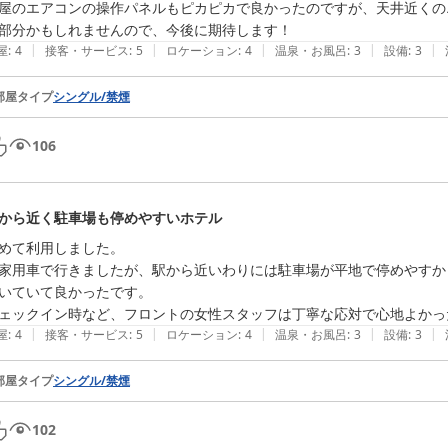
屋のエアコンの操作パネルもピカピカで良かったのですが、天井近くの
部分かもしれませんので、今後に期待します！
|
|
|
|
|
屋
:
4
接客・サービス
:
5
ロケーション
:
4
温泉・お風呂
:
3
設備
:
3
部屋タイプ
シングル/禁煙
106
から近く駐車場も停めやすいホテル
めて利用しました。

家用車で行きましたが、駅から近いわりには駐車場が平地で停めやすか
いていて良かったです。

|
|
|
|
|
屋
:
4
接客・サービス
:
5
ロケーション
:
4
温泉・お風呂
:
3
設備
:
3
部屋タイプ
シングル/禁煙
102