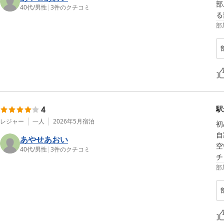
部
40代
/
男性
|
3
件のクチコミ
る
部
4
駅
レジャー
一人
2026年5月
宿泊
初
自
あやせあおい
空
40代
/
男性
|
3
件のクチコミ
部