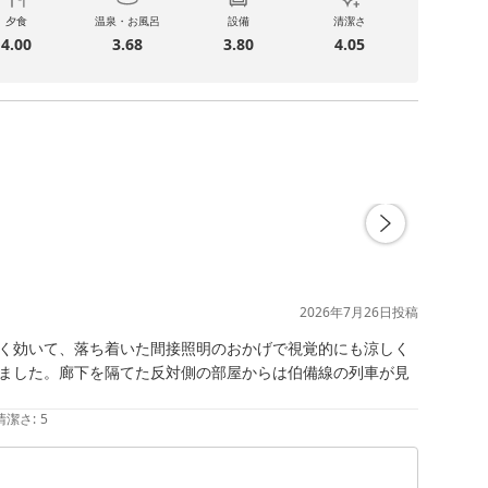
夕食
温泉・お風呂
設備
清潔さ
4.00
3.68
3.80
4.05
2026年7月26日
投稿
く効いて、落ち着いた間接照明のおかげで視覚的にも涼しく
ました。廊下を隔てた反対側の部屋からは伯備線の列車が見
清潔さ
:
5