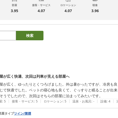
部屋
接客・サービス
ロケーション
朝食
3.95
4.07
4.07
3.96
検索
屋が広く快適、次回は列車が見える部屋へ
屋が広く、ゆったりとくつろげました。外は暑かったですが、冷房も良
じて快適でした。ベットの寝心地も良くて、ぐっすりと眠ることが出来
そうでしたので、次回はそちらの部屋に泊まってみたいです。
|
|
|
|
|
屋
:
5
接客・サービス
:
5
ロケーション
:
5
温泉・お風呂
:
-
設備
:
4
部屋タイプ
ツイン/禁煙