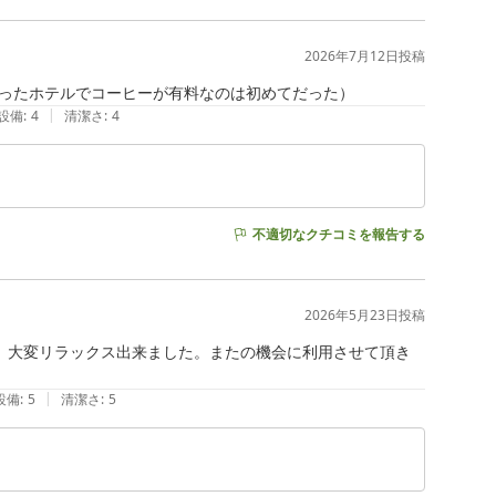
2026年7月12日
投稿
ったホテルでコーヒーが有料なのは初めてだった）
|
設備
:
4
清潔さ
:
4
不適切なクチコミを報告する
2026年5月23日
投稿
!　大変リラックス出来ました。またの機会に利用させて頂き
|
設備
:
5
清潔さ
:
5