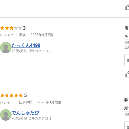
3
雨
レジャー
家族
2026年4月
宿泊
あ
部
たっくん4499
追
70代
/
男性
|
3
件のクチコミ
5
駅
レジャー
仕事仲間
2026年3月
宿泊
駅
でんしゃたび
部
70代
/
男性
|
2
件のクチコミ