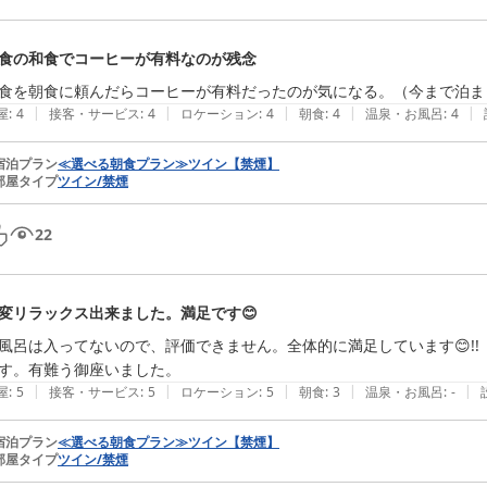
食の和食でコーヒーが有料なのが残念
食を朝食に頼んだらコーヒーが有料だったのが気になる。（今まで泊ま
|
|
|
|
|
屋
:
4
接客・サービス
:
4
ロケーション
:
4
朝食
:
4
温泉・お風呂
:
4
宿泊プラン
≪選べる朝食プラン≫ツイン【禁煙】
部屋タイプ
ツイン/禁煙
22
変リラックス出来ました。満足です😊
風呂は入ってないので、評価できません。全体的に満足しています😊!
す。有難う御座いました。
|
|
|
|
|
屋
:
5
接客・サービス
:
5
ロケーション
:
5
朝食
:
3
温泉・お風呂
:
-
宿泊プラン
≪選べる朝食プラン≫ツイン【禁煙】
部屋タイプ
ツイン/禁煙