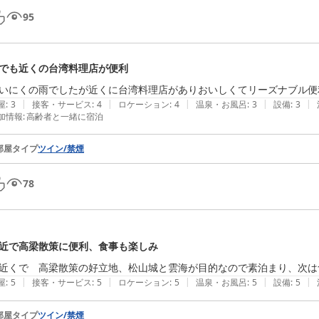
95
でも近くの台湾料理店が便利
いにくの雨でしたが近くに台湾料理店がありおいしくてリーズナブル便
|
|
|
|
|
屋
:
3
接客・サービス
:
4
ロケーション
:
4
温泉・お風呂
:
3
設備
:
3
加情報
:
高齢者と一緒に宿泊
部屋タイプ
ツイン/禁煙
78
近で高梁散策に便利、食事も楽しみ
近くで　高梁散策の好立地、松山城と雲海が目的なので素泊まり、次は
|
|
|
|
|
屋
:
5
接客・サービス
:
5
ロケーション
:
5
温泉・お風呂
:
5
設備
:
5
部屋タイプ
ツイン/禁煙