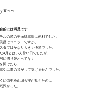
171
合的には満足です
テルの隣の平面駐車場は便利でした。

風呂はユニットですが、

スタブはかなり大きく快適でした。

だ4月とはいえ暑い日でしたが、

房に切り替わってなく

を開けたら、

車や工事の音がして寛げませんでした。

くに備中松山城天守が見えたのは

慨深かった。
