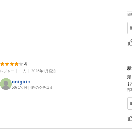
部
4
駅
レジャー
一人
2026年1月
宿泊
駅
onigiri○
お
50代
/
女性
|
4
件のクチコミ
部