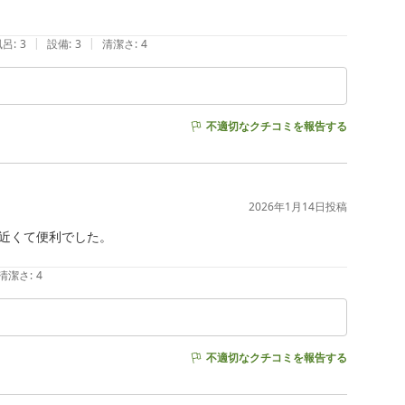
|
|
風呂
:
3
設備
:
3
清潔さ
:
4
不適切なクチコミを報告する
2026年1月14日
投稿
近くて便利でした。

清潔さ
:
4
不適切なクチコミを報告する