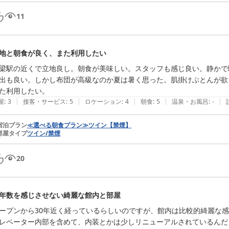
11
地と朝食が良く、また利用したい
梁駅の近くで立地良し。朝食が美味しい。スタッフも感じ良い。静かで
出も良い。しかし布団が高級なのか夏は暑く思った。肌掛けぶとんが欲
た利用したい。
|
|
|
|
|
屋
:
3
接客・サービス
:
5
ロケーション
:
4
朝食
:
5
温泉・お風呂
:
-
宿泊プラン
≪選べる朝食プラン≫ツイン【禁煙】
部屋タイプ
ツイン/禁煙
20
年数を感じさせない綺麗な館内と部屋
ープンから30年近く経っているらしいのですが、館内は比較的綺麗な感
レベーター内部を含めて、内装とかは少しリニューアルされているんだ