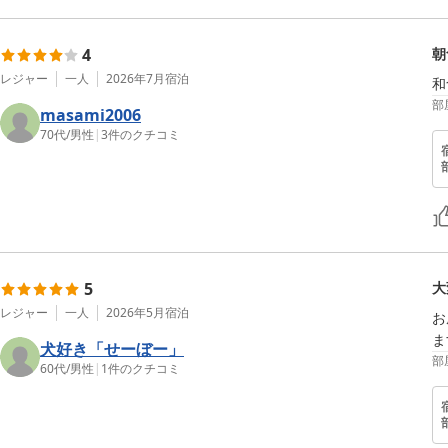
4
朝
レジャー
一人
2026年7月
宿泊
和
部
masami2006
70代
/
男性
|
3
件のクチコミ
5
大
レジャー
一人
2026年5月
宿泊
お
ま
犬好き「せーぼー」
部
60代
/
男性
|
1
件のクチコミ