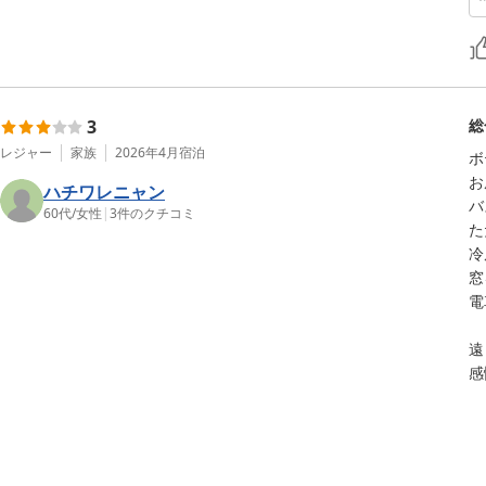
3
総
レジャー
家族
2026年4月
宿泊
ボ
お
ハチワレニャン
バ
60代
/
女性
|
3
件のクチコミ
た
冷
窓
電
遠
感