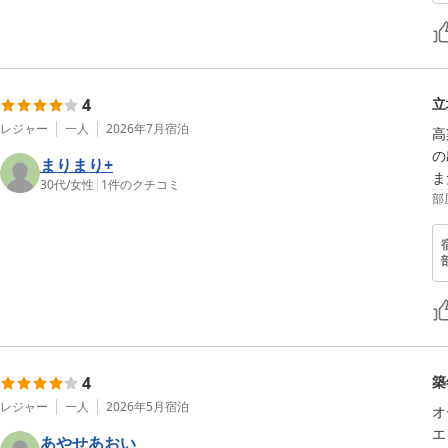
4
立
レジャー
一人
2026年7月
宿泊
高
の
まりまり+
ま
30代
/
女性
|
1
件のクチコミ
部
4
築
レジャー
一人
2026年5月
宿泊
オ
エ
あやせあおい