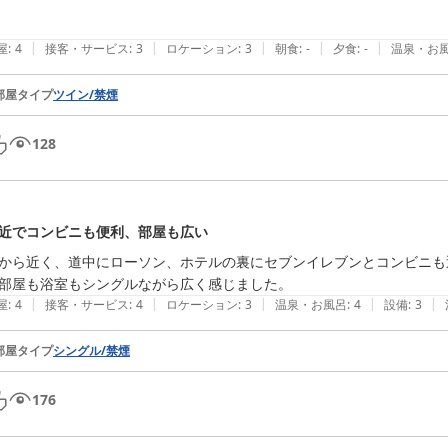
|
|
|
|
|
屋
:
4
接客・サービス
:
3
ロケーション
:
3
朝食
:
-
夕食
:
-
温泉・お
部屋タイプ
ツイン/禁煙
128
近でコンビニも便利、部屋も広い
から近く、道中にローソン、ホテルの裏にセブンイレブンとコンビニも
部屋も浴室もシングルながら広く感じました。
|
|
|
|
|
屋
:
4
接客・サービス
:
4
ロケーション
:
3
温泉・お風呂
:
4
設備
:
3
部屋タイプ
シングル/禁煙
176