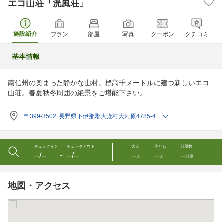
エコ山荘「洸風荘」
施設紹介
プラン
部屋
写真
クーポン
クチコミ
基本情報
南信州の奥まった静かな山村。標高千メートルに建つ新しいエコ
山荘。春夏秋冬周囲の絶景をご堪能下さい。
〒399-3502 長野県下伊那郡大鹿村大河原4785-4
チェックイン
チェックアウト
大人
子ども
部屋数
--/--
--/--
--
--
--
〜
人
人
部屋
地図・アクセス