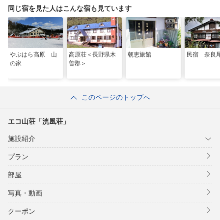
同じ宿を見た人はこんな宿も見ています
やぶはら高原 山
高原荘＜長野県木
朝恵旅館
民宿 奈良
の家
曽郡＞
このページのトップへ
エコ山荘「洸風荘」
施設紹介
プラン
部屋
写真・動画
クーポン