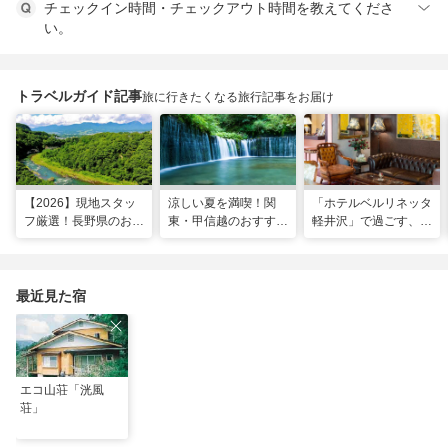
チェックイン時間・チェックアウト時間を教えてくださ
い。
トラベルガイド記事
旅に行きたくなる旅行記事をお届け
【2026】現地スタッ
涼しい夏を満喫！関
「ホテルベルリネッタ
フ厳選！長野県のおす
東・甲信越のおすすめ
軽井沢」で過ごす、ア
すめ観光スポット26
避暑地14選
ンティークに包まれる
選
優雅な休日
最近見た宿
エコ山荘「洸風
荘」