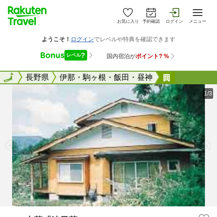
お気に入り
予約確認
ログイン
メニュー
全国
全国
長野県
伊那・駒ヶ根・飯田・昼神
エコ山荘「
1/3