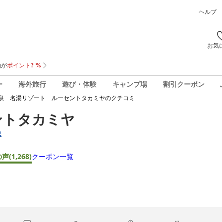
ヘルプ
お気
ー
海外旅行
遊び・体験
キャンプ場
割引クーポン
泉 名湯リゾート ルーセントタカミヤ
のクチコミ
ントタカミヤ
2
の声
(1,268)
クーポン一覧