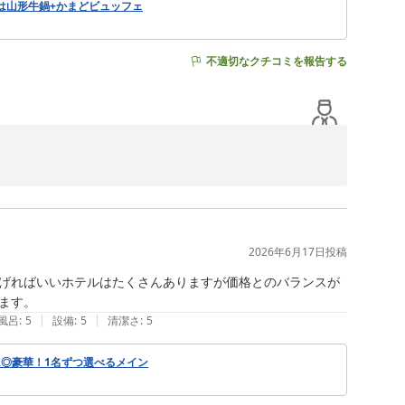
食は山形牛鍋+かまどビュッフェ
不適切なクチコミを報告する
ます。天候にも恵まれたようで、美しいエメラルドグリー
大変便利な立地にございます。当館の温泉で、皆様の旅の
2026年6月17日
投稿
同、またのお越しを心よりお待ち申し上げております。

げればいいホテルはたくさんありますが価格とのバランスが
ます。
|
|
風呂
:
5
設備
:
5
清潔さ
:
5
◎豪華！1名ずつ選べるメイン