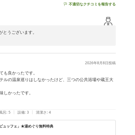
不適切なクチコミを報告する
とうございます。

大変嬉しく拝読いたしました。

励みとなります。

スの向上に努めてまいります。

2026年8月8日
投稿
ても良かったです。

テルの温泉巡りはしなかったけど、三つの公共浴場や蔵王大
味しかったです。

|
|
風呂
:
5
設備
:
3
清潔さ
:
4
どビュッフェ」★湯めぐり無料特典