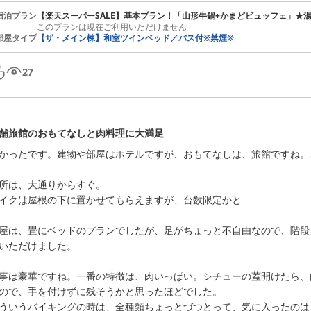
宿泊プラン
【楽天スーパーSALE】基本プラン！「山形牛鍋+かまどビュッフェ」★
このプランは現在ご利用いただけません
部屋タイプ
【ザ・メイン棟】和室ツインベッド／バス付※禁煙※
27
舗旅館のおもてなしと肉料理に大満足
かったです。建物や部屋はホテルですが、おもてなしは、旅館ですね。
所は、大通りからすぐ。

イクは屋根の下に置かせてもらえますが、台数限定かと

屋は、畳にベッドのプランでしたが、足がちょっと不自由なので、階段
いただけました。

事は豪華ですね。一番の特徴は、肉いっぱい。シチューの蓋開けたら、
ので、手を付けずに残そうかと思ったほどでした。

ういうバイキングの時は、全種類ちょっとづつとって、気に入ったのは