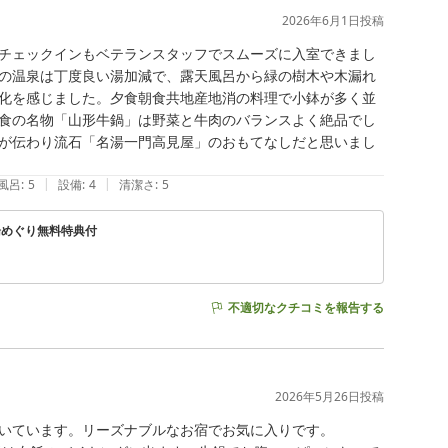
2026年6月1日
投稿
チェックインもベテランスタッフでスムーズに入室できまし
の温泉は丁度良い湯加減で、露天風呂から緑の樹木や木漏れ
化を感じました。夕食朝食共地産地消の料理で小鉢が多く並
食の名物「山形牛鍋」は野菜と牛肉のバランスよく絶品でし
が伝わり流石「名湯一門高見屋」のおもてなしだと思いまし
|
|
風呂
:
5
設備
:
4
清潔さ
:
5
湯めぐり無料特典付
不適切なクチコミを報告する
2026年5月26日
投稿
いています。リーズナブルなお宿でお気に入りです。
