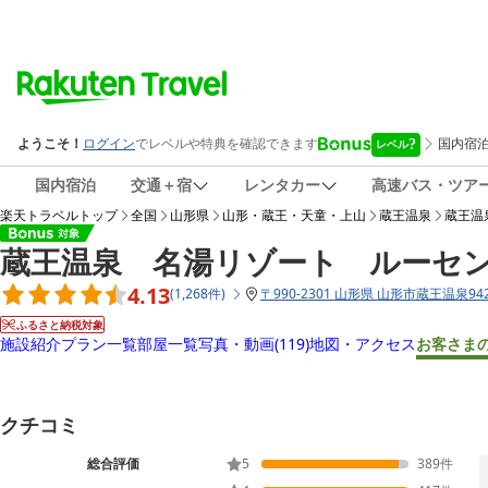
国内宿泊
交通＋宿
レンタカー
高速バス・ツア
楽天トラベルトップ
全国
山形県
山形・蔵王・天童・上山
蔵王温泉
蔵王温
蔵王温泉 名湯リゾート ルーセ
4.13
(
1,268
件
)
〒
990-2301 山形県 山形市蔵王温泉94
ふるさと納税対象
施設紹介
プラン一覧
部屋一覧
写真・動画
(119)
地図・アクセス
お客さま
クチコミ
総合評価
5
389
件