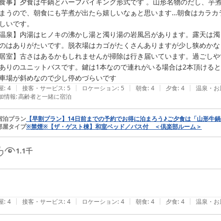
食事】夕食は牛鍋とハーフバイキング形式です 。山形名物のだし、芋
まうので、朝食にも芋煮が出たら嬉しいなぁと思います…朝食はカラカ
しいです。

温泉】内湯はヒノキの沸かし湯と濁り湯の岩風呂があります。露天は濁
のはありがたいです。脱衣場はカゴがたくさんありますが少し狭めかな？
居室】古さはあるかもしれませんが掃除は行き届いています。過ごしや
ありのユニットバスです。鍵は1本なので連れがいる場合は2本頂けると
車場が斜めなので少し停めづらいです
|
|
|
|
|
屋
:
4
接客・サービス
:
5
ロケーション
:
5
朝食
:
4
夕食
:
4
温泉・お
加情報
:
高齢者と一緒に宿泊
宿泊プラン
【早割プラン】14日前までの予約でお得に泊まろう♪ご夕食は「山形牛鍋
部屋タイプ
※禁煙※【ザ・ゲスト棟】和室ベッド／バス付 ＜倶楽部ルーム＞
1.1
千
|
|
|
|
|
屋
:
4
接客・サービス
:
4
ロケーション
:
4
朝食
:
4
夕食
:
4
温泉・お