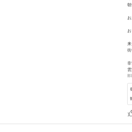
朝
お
お
来
街
非
雲
部