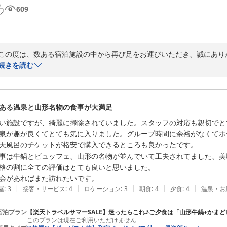
609
この度は、数ある宿泊施設の中から再び足をお運びいただき、誠にありが
お食事や温泉、そして接客につきましてもご満足いただけたとのこと、
続きを読む
価格と満足度のバランスを評価していただき、私共にとりましても大きな
今後もお客様に快適で心温まる時間をお過ごしいただけるよう、サービ
次回お越しいただける日を、スタッフ一同心よりお待ちしております。

ある温泉と山形名物の食事が大満足
ご投稿いただきありがとうございました。
い施設ですが、綺麗に掃除されていました。スタッフの対応も親切でと
蔵王温泉 名湯リゾート ルーセントタカミヤ
泉が趣が良くてとても気に入りました。グループ時間に余裕がなくてホ
2026-07-19
天風呂のチケットが格安で購入できるところも良かったです。

事は牛鍋とビュッフェ、山形の名物が並んでいて工夫されてました、美
格の割に全ての評価はとても良いと思いました。

会があればまた訪れたいです。
|
|
|
|
|
屋
:
3
接客・サービス
:
4
ロケーション
:
3
朝食
:
4
夕食
:
4
温泉・お
宿泊プラン
【楽天トラベルサマーSALE】迷ったらこれ♪ご夕食は「山形牛鍋+かま
このプランは現在ご利用いただけません