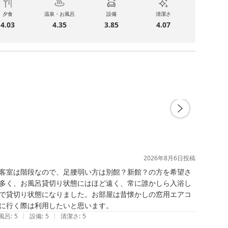
夕食
温泉・お風呂
設備
清潔さ
4.03
4.35
3.85
4.07
2026年8月6日
投稿
客室は階段なので、足腰弱い方は別館？新館？の方を希望さ
多く、お風呂貸切り状態にはほど遠く、常に誰かしら入浴し
で貸切り状態になりました。お部屋は昔懐かしの窓用エアコ
|
|
風呂
:
5
設備
:
5
清潔さ
:
5