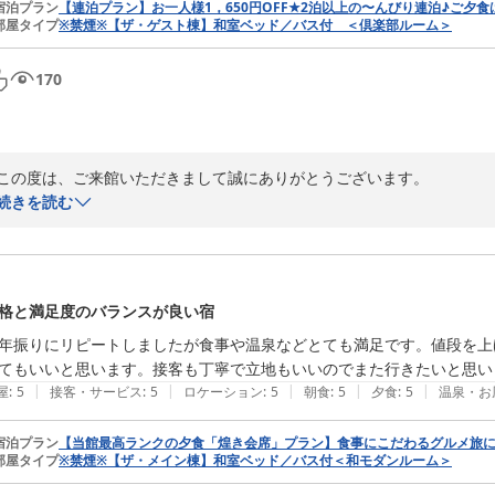
宿泊プラン
【連泊プラン】お一人様1，650円OFF★2泊以上の〜んびり連泊♪ご夕
部屋タイプ
※禁煙※【ザ・ゲスト棟】和室ベッド／バス付 ＜倶楽部ルーム＞
170
この度は、ご来館いただきまして誠にありがとうございます。

また、素晴らしいお写真をご投稿いただき誠にありがとうございます。

続きを読む
お写真から、蔵王の象徴である「御釜」の壮大な景色が伝わってまいり
ンの湖面がとても印象的ですね。

当館ルーセントタカミヤは、御釜をはじめとする蔵王の観光拠点として
疲れを癒やしていただけましたらと思っております。

格と満足度のバランスが良い宿
また蔵王へお越しの際は、ぜひ当館をご利用くださいませ。スタッフ一
年振りにリピートしましたが食事や温泉などとても満足です。値段を上
素敵なお写真をご投稿いただきありがとうございました。
てもいいと思います。接客も丁寧で立地もいいのでまた行きたいと思い
蔵王温泉 名湯リゾート ルーセントタカミヤ
|
|
|
|
|
屋
:
5
接客・サービス
:
5
ロケーション
:
5
朝食
:
5
夕食
:
5
温泉・お
2026-07-25
宿泊プラン
【当館最高ランクの夕食「煌き会席」プラン】食事にこだわるグルメ旅に
部屋タイプ
※禁煙※【ザ・メイン棟】和室ベッド／バス付＜和モダンルーム＞