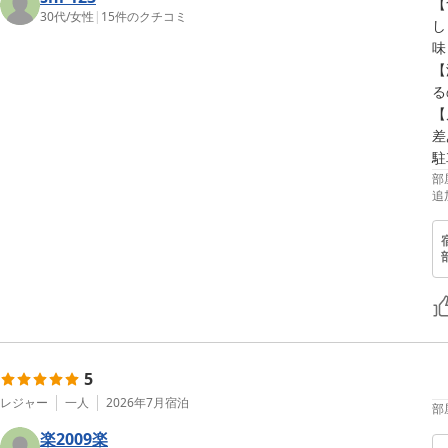
【
30代
/
女性
|
15
件のクチコミ
し
味
【
る
【
差
駐
部
追
5
レジャー
一人
2026年7月
宿泊
部
楽2009楽