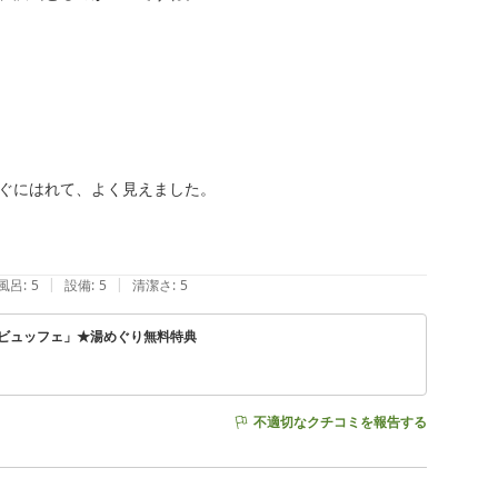
ぐにはれて、よく見えました。

|
|
風呂
:
5
設備
:
5
清潔さ
:
5
どビュッフェ」★湯めぐり無料特典
不適切なクチコミを報告する