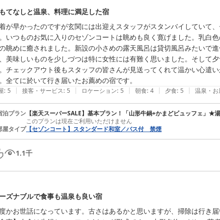
もてなしと温泉、料理に満足した宿
着が早かったのですが玄関には出迎えスタッフがスタンバイしていて、
。いつものお気に入りのセゾンコートは眺めも良く寛げました。乳白色
の眺めに癒されました。新設の小さめの露天風呂は貸切風呂みたいで進
、美味しいものを少しづつは特に女性には有難く思いました。そして夕
。チェックアウト後もスタッフの皆さんが見送ってくれて温かい心遣い
。全てに於いて行き届いたお薦めの宿です。
|
|
|
|
|
屋
:
5
接客・サービス
:
5
ロケーション
:
5
朝食
:
4
夕食
:
5
温泉・お
宿泊プラン
【楽天スーパーSALE】基本プラン！「山形牛鍋+かまどビュッフェ」★
このプランは現在ご利用いただけません
部屋タイプ
【セゾンコート】スタンダード和室／バス付 禁煙
1.1
千
ーズナブルで食事も温泉も良い宿
度かお世話になっています。古さはあるかと思いますが、掃除は行き届