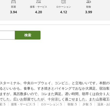
部屋
接客・サービス
ロケーション
朝食
3.94
4.20
4.12
3.99
検索
スターミナル、中央ロープウェイ、コンビニ、と立地いいです。本館の
るといいかも。食事も、すき焼きとバイキングでおなか大満足。宿泊客
ますが、風呂数多いので、コレまた満足。遅い時間、朝早くは自分１人
|
|
|
|
|
屋
:
5
接客・サービス
:
5
ロケーション
:
5
朝食
:
5
夕食
:
5
温泉・お