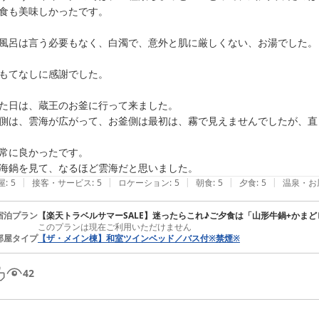
食も美味しかったです。

風呂は言う必要もなく、白濁で、意外と肌に厳しくない、お湯でした。

もてなしに感謝でした。

た日は、蔵王のお釜に行って来ました。

側は、雲海が広がって、お釜側は最初は、霧で見えませんでしたが、直
常に良かったです。

海鍋を見て、なるほど雲海だと思いました。
|
|
|
|
|
屋
:
5
接客・サービス
:
5
ロケーション
:
5
朝食
:
5
夕食
:
5
温泉・お
宿泊プラン
【楽天トラベルサマーSALE】迷ったらこれ♪ご夕食は「山形牛鍋+かま
このプランは現在ご利用いただけません
部屋タイプ
【ザ・メイン棟】和室ツインベッド／バス付※禁煙※
42