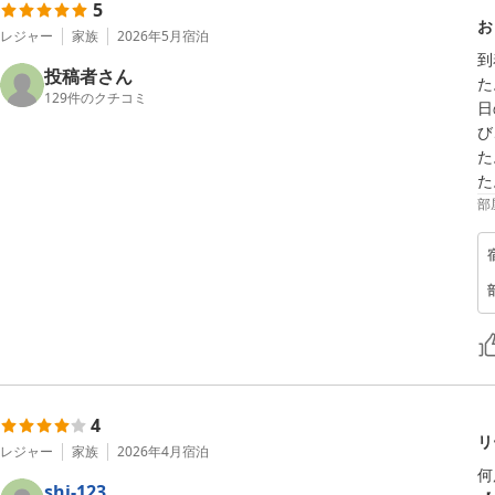
5
お
レジャー
家族
2026年5月
宿泊
到
投稿者さん
た
129
件のクチコミ
日
び
た
た
部
4
リ
レジャー
家族
2026年4月
宿泊
何
shi-123