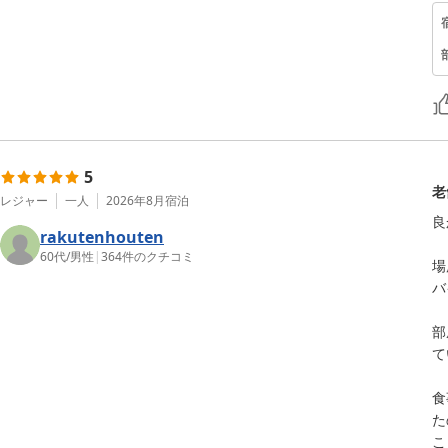
5
老
レジャー
一人
2026年8月
宿泊
良
rakutenhouten
60代
/
男性
|
364
件のクチコミ
場
バ
部
て
食
た
こ