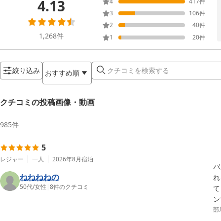
4.13
4
417
件
3
106
件
2
40
件
1,268
件
1
20
件
絞り込み
おすすめ順
クチコミの投稿画像・動画
985
件
5
レジャー
一人
2026年8月
宿泊
バ
ねねねねの
れ
50代
/
女性
|
8
件のクチコミ
て
部