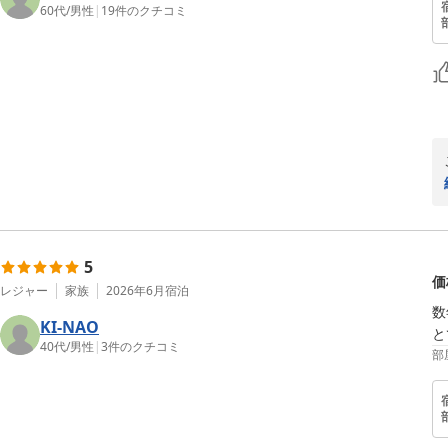
60代
/
男性
|
19
件のクチコミ
5
価
レジャー
家族
2026年6月
宿泊
数
KI-NAO
と
40代
/
男性
|
3
件のクチコミ
部