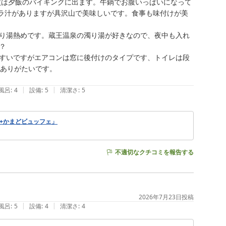
煮は夕飯のバイキングに出ます。牛鍋でお腹いっぱいになって
ラ汁がありますが具沢山で美味しいです。食事も味付けが美
り湯熱めです。蔵王温泉の濁り湯が好きなので、夜中も入れ


すいですがエアコンは窓に後付けのタイプです、トイレは段
ありがたいです。

|
|
風呂
:
4
設備
:
5
清潔さ
:
5
+かまどビュッフェ」
不適切なクチコミを報告する
2026年7月23日
投稿
|
|
風呂
:
5
設備
:
4
清潔さ
:
4