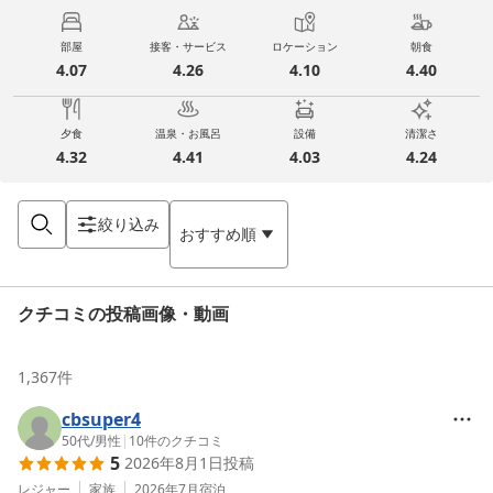
部屋
接客・サービス
ロケーション
朝食
4.07
4.26
4.10
4.40
夕食
温泉・お風呂
設備
清潔さ
4.32
4.41
4.03
4.24
絞り込み
おすすめ順
クチコミの投稿画像・動画
1,367
件
cbsuper4
50代
/
男性
|
10
件のクチコミ
5
2026年8月1日
投稿
レジャー
家族
2026年7月
宿泊