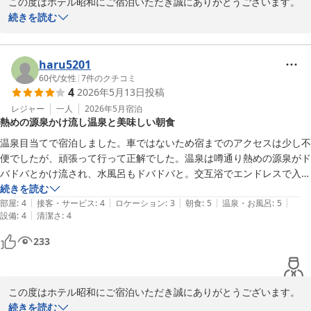
この度はホテル昭和にご宿泊いただき誠にありがとうございます。

快適にお過ごしいただけて嬉しく思います。

続きを読む
定員1人ではございますが、冷凍室、珍しいですよね！

温泉、サウナ、冷凍室、水風呂を皆さまお好みで組み合わせて楽し
んでいただいております。

haru5201
おっしゃる通り男女入替制の為、限られたお時間ではございます
60代
/
女性
|
7
件のクチコミ
4
2026年5月13日
投稿
が、お時間の許す限りお楽しみいただければ幸いです。

レジャー
一人
2026年5月
宿泊
熱めの源泉かけ流し温泉と美味しい朝食
近くには飲食店も多数ございますが、コンビニ等でお弁当を購入さ
れるお客様もいらっしゃる為、各階に電子レンジをご用意しており
温泉目当てで宿泊しました。車ではないため宿までのアクセスは少し不
ます。

便でしたが、頑張って行って正解でした。温泉は噂通り熱めの源泉がド
バドバとかけ流され、水風呂もドバドバと。交互浴でエンドレスで入っ
またのお越しを心よりお待ちしております。

ていられました。お部屋も一人には十分の広さです。朝食もご飯とお味
続きを読む
|
|
|
|
|
噌汁がとっても美味しかったです。再訪ありです。
部屋
:
4
接客・サービス
:
4
ロケーション
:
3
朝食
:
5
温泉・お風呂
:
5
　　　　　　　　　　　　　　　　ホテル　昭和
|
設備
:
4
清潔さ
:
4
ホテル 昭和＜山梨県＞
233
2026-05-18
この度はホテル昭和にご宿泊いただき誠にありがとうございます。

山梨は本当に車社会で、公共の交通の便が良くない中、お越しいた
続きを読む