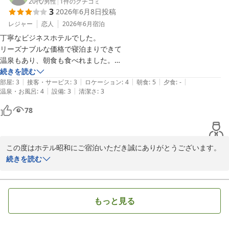
スタッフの対応や朝食、温水洗浄便座などの設備について温かいお
20代
/
男性
|
1
件のクチコミ
3
2026年6月8日
投稿
言葉をいただき、大変嬉しく拝読いたしました。

当ホテルの絵画や雰囲気もお楽しみいただけたようで何よりでござ
レジャー
恋人
2026年6月
宿泊
います。

丁寧なビジネスホテルでした。

リーズナブルな価格で寝泊まりできて

また、当館自慢の源泉かけ流し温泉につきましても、豊富な湯量
温泉もあり、朝食も食べれました。

（ドバドバ感）や温度にご満足いただけた様子が伺え、大変光栄に
観光メインでどこか泊まるところを…

続きを読む
思います。熱めのお湯でご移動や日頃のお疲れを癒やし、ぐっすり
|
|
|
|
|
って感じならおすすめできます！
部屋
:
3
接客・サービス
:
3
ロケーション
:
4
朝食
:
5
夕食
:
-
とお休みいただけたのでしたら幸いです。

|
|
温泉・お風呂
:
4
設備
:
3
清潔さ
:
3
78
これからもビジネスやご旅行の際に、気軽にお寛ぎいただけるホテ
ルであり続けられるよう、スタッフ一同努めてまいります。

またのお越しを、心よりお待ちしております。

この度はホテル昭和にご宿泊いただき誠にありがとうございます。

　　　　　　　　　　　　　　　　　　　　　　　ホテル　昭和
山梨は今さくらんぼの最盛期で、これから桃や葡萄と一年で一番お
続きを読む
いしい季節に入ります。

ホテル 昭和＜山梨県＞
フルーツをお楽しみいただくにはとてもよいシーズンです。

2026-08-03
観光をお楽しみいただいたあと、温泉でゆっくりしていただければ
もっと見る
と思います。

またのお越しを従業員一同お待ちしております。