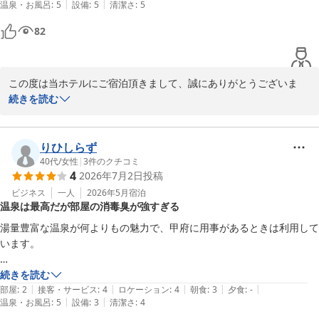
|
|
温泉・お風呂
:
5
設備
:
5
清潔さ
:
5
82
この度は当ホテルにご宿泊頂きまして、誠にありがとうございま
す。

続きを読む
「温泉&無料朝食ビジホの最高峰」！という大変光栄な評価をいた
だき、スタッフ一同、心より嬉しく存じます。

りひしらず
当ホテル自慢の温泉と朝食にご満足いただけたようで何よりです。

40代
/
女性
|
3
件のクチコミ
4
2026年7月2日
投稿
当ホテルは、中央道　甲府昭和ＩＣを東京・大月方面へ下車してす
ビジネス
一人
2026年5月
宿泊
温泉は最高だが部屋の消毒臭が強すぎる
ぐの出口に位置しており、お車でお越しの際にも便利な立地となっ
ております。

湯量豊富な温泉が何よりもの魅力で、甲府に用事があるときは利用して
います。

今後もお客様に快適な時間をお過ごしいただけるよう、サービスの
向上に努めてまいります。

ひとつ難点を挙げるならば…

続きを読む
またのお越しを心よりお待ちしております。
|
|
|
|
|
お部屋の消毒臭？がキツすぎること。

部屋
:
2
接客・サービス
:
4
ロケーション
:
4
朝食
:
3
夕食
:
-
|
|
温泉・お風呂
:
5
設備
:
3
清潔さ
:
4
入室したら、とにかく換気です。
ホテル 昭和＜山梨県＞