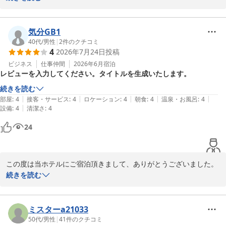
だき本当にありがとうございます。

頑張って正解とおっしゃっていただき、ホッとしております。

温泉で疲れを癒していただけたでしょうか。

気分GB1
40代
/
男性
|
2
件のクチコミ
4
2026年7月24日
投稿
また山梨にお越しの機会がございましたら、ぜひお泊りください。

従業員一同心よりお待ちしております。
ビジネス
仕事仲間
2026年6月
宿泊
レビューを入力してください。タイトルを生成いたします。
ホテル 昭和＜山梨県＞
続きを読む
2026-05-15
|
|
|
|
|
部屋
:
4
接客・サービス
:
4
ロケーション
:
4
朝食
:
4
温泉・お風呂
:
4
|
設備
:
4
清潔さ
:
4
24
この度は当ホテルにご宿泊頂きまして、ありがとうございました。

オール4の評価を頂きまして、重ねてお礼申し上げます。

続きを読む
また機会がございましたら、ぜひお越しくださいませ。

お待ちしております。
ミスターa21033
ホテル 昭和＜山梨県＞
50代
/
男性
|
41
件のクチコミ