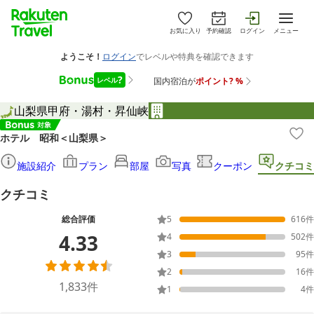
お気に入り
予約確認
ログイン
メニュー
山梨県
甲府・湯村・昇仙峡
ホテル 昭和＜山梨県＞
施設紹介
プラン
部屋
写真
クーポン
クチコミ
クチコミ
総合評価
5
616
件
4.33
4
502
件
3
95
件
2
16
件
1,833
件
1
4
件