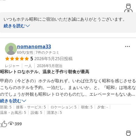
いつもホテル昭和にご宿泊いただき誠にありがとうございます。

この度は、大変ご迷惑をおかけして申し訳ありませんでした。男性
続きを読む
時間の終了時間前にだれもいないと思って入ってしまったようです
が、これが女性時間に男性が入ってきたとしたら警察沙汰になるく
らい大変なことだと思います。よく女性の方で、女性トイレが混ん
nomanoma33
でいるからと、どんどん男性トイレに入ってくる方がいらっしゃい
60代
/
女性
|
7
件のクチコミ
5
2026年5月25日
投稿
ますよね…。「自分は気にしないからいいわ…」と勝手にルールを
破った行動をされると、男性の方もすごく迷惑だと思います。当ホ
レジャー
一人
2026年5月
宿泊
昭和レトロなホテル、温泉と手作り朝食が最高
テルも時間割を全室に配り、ホテル入口、大浴場入口に時間を表示
しているにもかかわらず自分勝手な事をされるのは大変心外です。

甲府の（今どきの）ホテルが取れず。いわば仕方なく昭和を感じさせる
皆さまでお互いの事を思いやり、ルールを守って気持ちよくお過ご
こちらのホテルを予約。一泊だし、まぁいいか。と。『昭和』は地名な
し頂けるようにお願いしたいと思います。

のでしょうが外観も昭和レトロそのものだし、エレベーターもないあた
　大変なご迷惑をおかけして本当に申し訳ございません。スタッフ
りも昭和感。エントランスもめっちゃ昭和。ですが、妙に評価が高い。
続きを読む
一同よりお詫び申し上げます。
|
|
|
|
|
全く期待せずに行ってみましたが、、ホントに評価はその通り！でし
部屋
:
5
接客・サービス
:
5
ロケーション
:
5
朝食
:
5
夕食
:
-
|
|
温泉・お風呂
:
5
設備
:
5
清潔さ
:
5
た。温泉が素晴らしい。源泉掛け流しの熱湯の気持ちよさに一瞬でハマ
ホテル 昭和＜山梨県＞
り、ぬる湯ももちろん素晴らしい。水風呂、サウナ、れれ冷凍室？！あ
399
2026-06-17
ー気持ちいい。部屋も昭和。でも清潔。ベッドは心地よくて快適。朝ご
はんに関しては、今どきのホテルでは袋を開けてただ盛っただけのもの