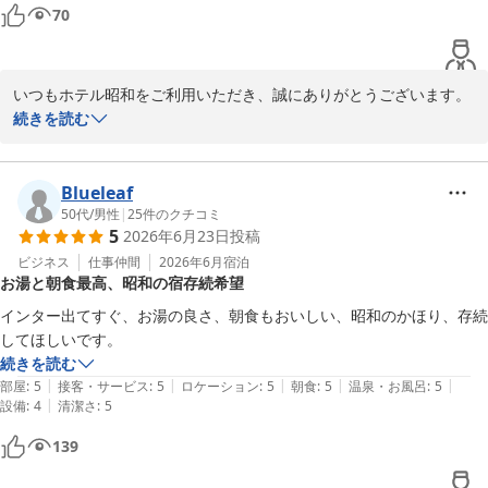
70
2026-07-08
いつもホテル昭和をご利用いただき、誠にありがとうございます。

温泉につきまして「何よりの魅力」との温かい評価をいただき、大
続きを読む
変嬉しく思います。

お部屋の臭いですが、当ホテルは毎日全てのお部屋にオゾン消臭を
Blueleaf
行っております。

50代
/
男性
|
25
件のクチコミ
5
2026年6月23日
投稿
消臭に加え、除菌効果もあるオゾンなのですが、特有なにおいがあ
ります。

ビジネス
仕事仲間
2026年6月
宿泊
お湯と朝食最高、昭和の宿存続希望
ご不快な思いをさせてしまい申し訳ありませんでした。

インター出てすぐ、お湯の良さ、朝食もおいしい、昭和のかほり、存続
またのお越しを心よりお待ちしております。
してほしいです。
続きを読む
ホテル 昭和＜山梨県＞
|
|
|
|
|
部屋
:
5
接客・サービス
:
5
ロケーション
:
5
朝食
:
5
温泉・お風呂
:
5
2026-07-03
|
設備
:
4
清潔さ
:
5
139