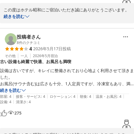
が並ぶ中、このホテルは手作りで、とても美味しかった。想いを感じる
この度はホテル昭和にご宿泊いただき誠にありがとうございます。

ホテル。間違いなく星５です。
甲府のホテルのご予約が取れず、仕方なくのご宿泊から、素敵なご
続きを読む
縁が生まれ、当ホテルといたしましは大変嬉しく思います。

今どきのホテルと比べると昭和レトロ感にあふれるホテルですが、
快適にお過ごしいただけてホッとしております。

投稿者さん
また山梨にお越しの際はぜひお泊りください。

8
件のクチコミ
4
2026年5月17日
投稿
その他
一人
2026年5月
宿泊
ホテル 昭和＜山梨県＞
古い設備も綺麗で快適、お風呂も満喫
2026-05-29
設備は古いですが、キレイに整備されており心地よく利用させて頂きま
した。

お風呂(サウナ含む)は広さも十分、1人定員ですが、冷凍室もあり、満
喫させて頂きました。但し2時間程度の男女入替え制なので、タイミン
続きを読む
|
|
|
|
|
グは要注意。

部屋
:
4
接客・サービス
:
4
ロケーション
:
4
朝食
:
4
温泉・お風呂
:
4
|
設備
:
4
清潔さ
:
4
各回に電子レンジも設置されています。
275