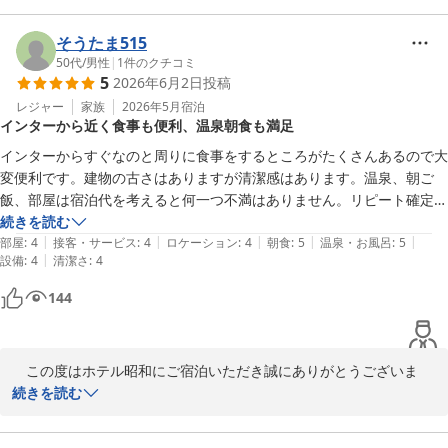
ね。

お肌がツルツルになったとのこと。

そうたま515
羨ましいです！

50代
/
男性
|
1
件のクチコミ
5
2026年6月2日
投稿
また山梨にお越しの際はぜひご利用ください。

レジャー
家族
2026年5月
宿泊
インターから近く食事も便利、温泉朝食も満足
心よりお待ちしております。
インターからすぐなのと周りに食事をするところがたくさんあるので大
ホテル 昭和＜山梨県＞
変便利です。建物の古さはありますが清潔感はあります。温泉、朝ご
2026-06-12
飯、部屋は宿泊代を考えると何一つ不満はありません。リピート確定で
す。
続きを読む
|
|
|
|
|
部屋
:
4
接客・サービス
:
4
ロケーション
:
4
朝食
:
5
温泉・お風呂
:
5
|
設備
:
4
清潔さ
:
4
144
　この度はホテル昭和にご宿泊いただき誠にありがとうございま
す。

続きを読む
快適にお過ごしいただけて大変嬉しく思います。
