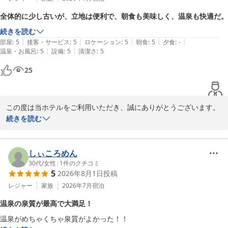
全体的に少し古いが、立地は便利で、朝食も美味しく、温泉も快適だ。
続きを読む
|
|
|
|
|
部屋
:
5
接客・サービス
:
5
ロケーション
:
5
朝食
:
5
夕食
:
-
|
|
温泉・お風呂
:
5
設備
:
5
清潔さ
:
5
25
この度は当ホテルをご利用いただき、誠にありがとうございます。

また、ご多忙のところ温かいクチコミをご投稿いただきましたこ
続きを読む
と、重ねて御礼申し上げます。

施設の古さにつきましてご不便をおかけした点もあったかと存じま
しぃころめん
すが、立地や無料朝食サービス、源泉かけ流しの温泉にご満足いた
30代
/
女性
|
1
件のクチコミ
5
2026年8月1日
投稿
だけた様子が伺え、大変嬉しく思っております。

レジャー
家族
2026年7月
宿泊
今後も皆様に快適にお過ごしいただけるよう、設備の維持管理とサ
温泉の泉質が最高で大満足！
ービスの向上に努めてまいります。

温泉がめちゃくちゃ泉質がよかった！！