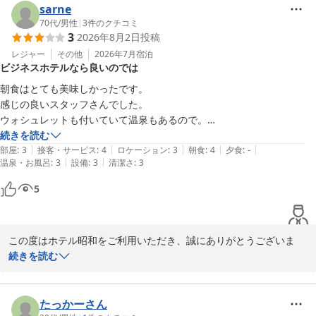
sarne
リピート確定との嬉しいお言葉に励まされ、パワーをいただきまし
70代
/
男性
|
3
件のクチコミ
3
2026年8月2日
投稿
た。

レジャー
その他
2026年7月
宿泊
ビジネスホテルなら良いのでは
せひまたお越しください。

スタッフ一同心よりお待ちしております。

朝食はとても美味しかったです。

感じの良いスタッフさんでした。

　　　　　　　　　　　　　ホテル　昭和
ウォシュレットも付いていて温泉もあるので。

ビジネスホテルに使うなら気楽に泊まれていいと思います。

続きを読む
ホテル 昭和＜山梨県＞
|
|
|
|
|
いろんな絵を飾ってあります。

部屋
:
3
接客・サービス
:
4
ロケーション
:
3
朝食
:
4
夕食
:
-
2026-06-04
|
|
温泉・お風呂
:
3
設備
:
3
清潔さ
:
3
泉質には好みがあるので人好き好きだと思います。

ドバドバが好きな人には最高だと思います。

5
この度はホテル昭和をご利用いただき、誠にありがとうございま
す。

続きを読む
また、ご宿泊の感想をお寄せいただきましたこと、重ねて御礼申し
上げます。

たっかーさん