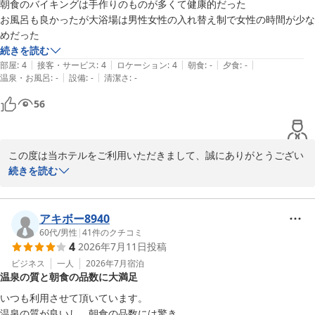
朝食のバイキングは手作りのものが多くて健康的だった

2026-07-16
お風呂も良かったが大浴場は男性女性の入れ替え制で女性の時間が少な
続きを読む
|
|
|
|
|
部屋
:
4
接客・サービス
:
4
ロケーション
:
4
朝食
:
-
夕食
:
-
|
|
温泉・お風呂
:
-
設備
:
-
清潔さ
:
-
56
この度は当ホテルをご利用いただきまして、誠にありがとうござい
ます。

続きを読む
朝食につきましてのお褒めの言葉、大変嬉しく存じます。当ホテル
の朝食は、地元の野菜などを使ったメニュー作りに努めております
アキボー8940
ので、そのようにおっしゃっていただけることは何よりの励みとな
60代
/
男性
|
41
件のクチコミ
4
2026年7月11日
投稿
ります。

ビジネス
一人
2026年7月
宿泊
温泉の質と朝食の品数に大満足
また、大浴場の入れ替え時間に関しまして貴重なご意見をいただ
き、ありがとうございます。現状の運用につきまして、女性のお客
いつも利用させて頂いています。

様のご利用時間配分など、今後の運営の参考にさせていただきま
温泉の質が良いし、朝食の品数には驚き。
