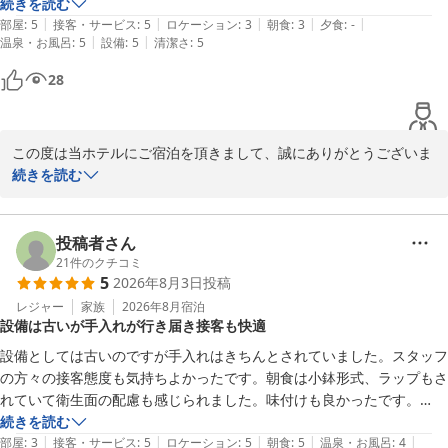
続きを読む
またのお越しを、スタッフ一同心よりお待ちしております。

|
|
|
|
|
部屋
:
5
接客・サービス
:
5
ロケーション
:
3
朝食
:
3
夕食
:
-
　　　　　　　　　　　　　　　　　　　　　　　　　　　ホテ
|
|
温泉・お風呂
:
5
設備
:
5
清潔さ
:
5
ル　昭和
ホテル 昭和＜山梨県＞
28
2026-08-03
この度は当ホテルにご宿泊を頂きまして、誠にありがとうございま
した。

続きを読む
温泉にご満足頂けたみたいで、大変嬉しく思います。

この間、温泉の分析を久しぶりに行ったところ、泉質が「ナトリウ
ムー炭酸水素塩・塩化物温泉（低張性弱アルカリ性高温泉）」とい
投稿者さん
う結果がでました。

21
件のクチコミ
5
2026年8月3日
投稿
ちょっと難しくてよく分からないのですが、分析表によると炭酸水
素イオンとナトリウムイオンが多く含まれているそうです。

レジャー
家族
2026年8月
宿泊
設備は古いが手入れが行き届き接客も快適
効能は？というと、すごく長い説明文があるのですが、まとめると
とにかく身体に良い！という事でした。おおざっぱで、申し訳あり
設備としては古いのですが手入れはきちんとされていました。スタッフ
ません…。

の方々の接客態度も気持ちよかったです。朝食は小鉢形式、ラップもさ
でも、またぜひお越しくださいませ。おまちしております。
れていて衛生面の配慮も感じられました。味付けも良かったです。

とても気持ち良く過ごせました。

続きを読む
ホテル 昭和＜山梨県＞
|
|
|
|
|
部屋
:
3
接客・サービス
:
5
ロケーション
:
5
朝食
:
5
温泉・お風呂
:
4