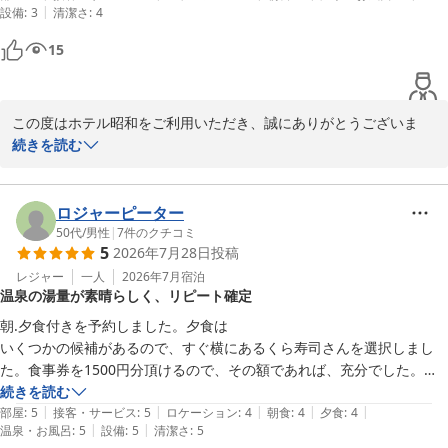
2026-08-01
|
設備
:
3
清潔さ
:
4
15
この度はホテル昭和をご利用いただき、誠にありがとうございま
す。

続きを読む
また、お忙しい中温かいクチコミをお寄せいただきましたこと、

重ねて御礼申し上げます。

ロジャーピーター
建物の古さにつきましてご不便をおかけした点もあったかと存じま
50代
/
男性
|
7
件のクチコミ
5
2026年7月28日
投稿
すが、

手入れや清掃についてお褒めのお言葉を頂戴し、大変励みになりま
レジャー
一人
2026年7月
宿泊
温泉の湯量が素晴らしく、リピート確定
す。

朝.夕食付きを予約しました。夕食は

また、スタッフの接客や朝食の衛生面・味付けにつきましてもお気
いくつかの候補があるので、すぐ横にあるくら寿司さんを選択しまし
に召していただけたようで安心いたしました。お客様に安心して快
た。食事券を1500円分頂けるので、その額であれば、充分でした。

適にお過ごしいただけるよう意識しておりますので、そのようにお
温泉は本当に素晴らしいの一言に尽きます。

続きを読む
っしゃっていただけて嬉しく思います。

|
|
|
|
|
もったいくらいの湯量で、本当に驚きます。

部屋
:
5
接客・サービス
:
5
ロケーション
:
4
朝食
:
4
夕食
:
4
|
|
温泉・お風呂
:
5
設備
:
5
清潔さ
:
5
時間によっては、泡付きが驚きのお湯になります。
