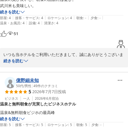
す。

武川米も美味しい。
続きを読む
今後とも、お客様に快適にお過ごしいただけるようサービスの向上
|
|
|
|
|
部屋
:
4
接客・サービス
:
4
ロケーション
:
4
朝食
:
-
夕食
:
-
に努めてまいります。またのお越しをスタッフ一同心よりお待ち申
|
|
温泉・お風呂
:
4
設備
:
4
清潔さ
:
4
し上げております。
51
ホテル 昭和＜山梨県＞
2026-07-13
いつも当ホテルをご利用いただきまして、誠にありがとうございま
す。

続きを読む
常連のお客様に大変嬉しいご感想をいただき光栄です。

朝食にご満足いただけたご様子を伺い、スタッフ一同大変感激して
億野細未知
おります。

50代
/
男性
|
49
件のクチコミ
5
2026年7月7日
投稿
地味なご飯ですがなるべく手づくりを目指して頑張っております。

またのお越しを当ホテルにて心よりお待ちしております。
ビジネス
一人
2026年6月
宿泊
温泉と無料朝食が充実したビジネスホテル
ホテル 昭和＜山梨県＞
2026-07-13
続きを読む
|
|
|
|
|
部屋
:
5
接客・サービス
:
5
ロケーション
:
5
朝食
:
5
夕食
:
-