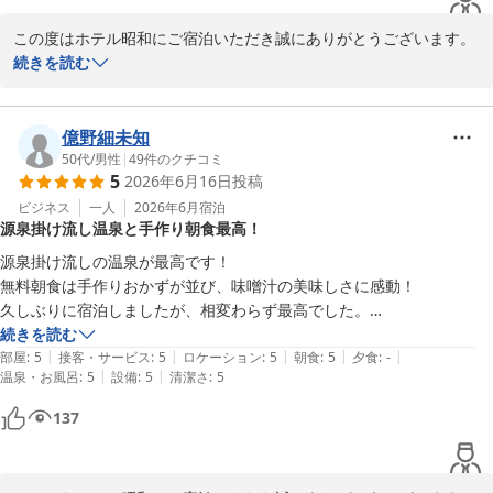
この度はホテル昭和にご宿泊いただき誠にありがとうございます。

続きを読む
朝食と温泉を気に入っていただけて大変嬉しく思います。

昭和町にある為「ホテル昭和」というのが名前の由来なんですよ。

でも、おっしゃっていただいたように、ダイヤル式の電話などもご
億野細未知
ざいますので、昭和のかほりを残しつつ、お客様に気持ち良くお過
50代
/
男性
|
49
件のクチコミ
5
2026年6月16日
投稿
ごしいただけますようこれからもスタッフ一同励んで参ります。

ビジネス
一人
2026年6月
宿泊
源泉掛け流し温泉と手作り朝食最高！
ぜひまたお越しください。

源泉掛け流しの温泉が最高です！

無料朝食は手作りおかずが並び、味噌汁の美味しさに感動！

ホテル 昭和＜山梨県＞
久しぶりに宿泊しましたが、相変わらず最高でした。

2026-06-23
またお伺いさせていただきます！
続きを読む
|
|
|
|
|
部屋
:
5
接客・サービス
:
5
ロケーション
:
5
朝食
:
5
夕食
:
-
|
|
温泉・お風呂
:
5
設備
:
5
清潔さ
:
5
137