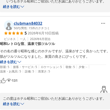
　いつもホテル昭和にご宿泊いただき誠にありがとうございます。

続きを読む
嬉しいお言葉をたくさんいただき、大変光栄です。ご満足いただけ
た事を嬉しく思います。

また、ぜひ美味しいお味噌汁を飲みにいらしてくださいね！

clubman84032
50代
/
男性
|
15
件のクチコミ
5
2026年6月10日
投稿
次回も「最高」とおっしゃっていただけますよう

サービスの向上に努めて参ります。

ビジネス
一人
2026年6月
宿泊
昭和レトロな宿、温泉で肌ツルツル
またのお越しを心よりお待ちしております。

その名の通り昭和な感じのホテルですが、温泉がすごく良かったです。
肌がツルツルになりました。泉質の良さにびっくりです。
続きを読む
|
|
|
|
|
部屋
:
5
接客・サービス
:
5
ロケーション
:
5
朝食
:
5
夕食
:
-
|
|
温泉・お風呂
:
5
設備
:
5
清潔さ
:
5
ホテル 昭和＜山梨県＞
131
2026-06-16
この度はホテル昭和にご宿泊いただき誠にありがとうございます。

当ホテルの温泉を楽しみにお泊りいただくお客様が多いんです。

続きを読む
どんどん湧き出る温泉と、細かな泡が身体を包む感じが良いですよ