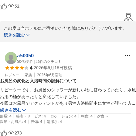
これからもお客様に気持ち良くお過ごしいただけるよう、

僕自身、今回で二回目の利用です。これからもお世話になります。必
52
サービスの向上と清潔な環境づくりに努めてまいります。

ず。
また山梨にお越しの際は、ぜひ当ホテルにお立ち寄りくださいま
せ。

この度は当ホテルにご宿泊いただき誠にありがとうございます。

またのご来館を、スタッフ一同心よりお待ちしております。

夕食付きプランをお選び頂きましたが、いかがだったでしょうか？

続きを読む
　　　　　　　　　　　　　　　　　　　　　　　　　　ホテル　
今、近隣の和食屋さん、ラーメン屋さん、居酒屋さん、焼肉屋さ
昭和
ん、インドカレーやさんなどにご協力頂いて夕食プランを行ってお
ります。

a50050
ホテル 昭和＜山梨県＞
全部、制覇するぞー！と意気込んでくださる方もいらっしゃって、
50代
/
男性
|
26
件のクチコミ
2026-08-04
4
2026年6月16日
投稿
結構人気なんですよ。温泉もお褒め頂きまして嬉しく思います。

時間によって泡付きが変わると聞いて私も早速試したいですね。

レジャー
家族
2026年6月
宿泊
お風呂の変化と入浴時間の誤解について
自然のもののせいか、お湯がすごくまったりと濃く感じる時もあれ
ば、さらっとしていると感じる時もあります。共通しているのは、
リピーターです。お風呂のシャワーが新しい物に替わっていたり、水風
かけ流しの温泉でいつも新鮮という事でしょうか。またぜひお越し
呂用の桶があったりと変化していました。

頂いて、ゆっくりと堪能していただければと思います。

今回はお風呂でアクシデントがあり男性入浴時間中に女性が誤って入っ
てきてしまいました。入り口にのれん以外に言葉で表示するなどのわか
続きを読む
|
|
|
|
|
りやすくした対策をした方が良いかとおまいます。

部屋
:
4
接客・サービス
:
4
ロケーション
:
4
朝食
:
4
夕食
:
-
ホテル 昭和＜山梨県＞
|
|
温泉・お風呂
:
4
設備
:
4
清潔さ
:
4
2026-07-29
273