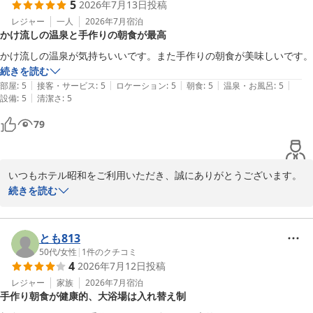
2026-07-27
5
2026年7月13日
投稿
レジャー
一人
2026年7月
宿泊
かけ流しの温泉と手作りの朝食が最高
かけ流しの温泉が気持ちいいです。また手作りの朝食が美味しいです。
続きを読む
|
|
|
|
|
部屋
:
5
接客・サービス
:
5
ロケーション
:
5
朝食
:
5
温泉・お風呂
:
5
|
設備
:
5
清潔さ
:
5
79
いつもホテル昭和をご利用いただき、誠にありがとうございます。

続きを読む
当ホテルの源泉かけ流し温泉と、手作りの朝食についてお褒めの言
葉をいただき、スタッフ一同大変嬉しく思っております。

とも813
今後もお客様に快適にお過ごしいただけるよう、サービスの向上に
50代
/
女性
|
1
件のクチコミ
4
2026年7月12日
投稿
努めてまいります。

またのお越しを心よりお待ちしております。
レジャー
家族
2026年7月
宿泊
手作り朝食が健康的、大浴場は入れ替え制
ホテル 昭和＜山梨県＞