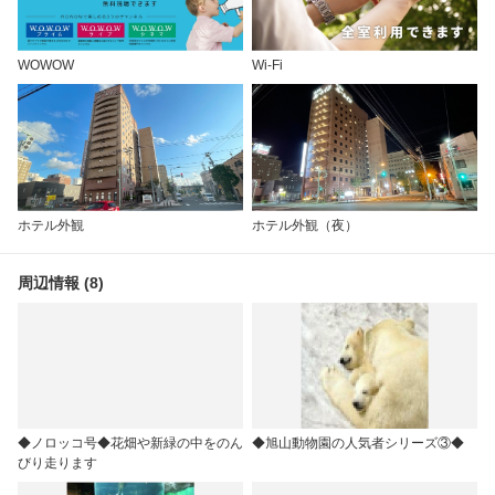
WOWOW
Wi-Fi
ホテル外観
ホテル外観（夜）
周辺情報 (8)
◆ノロッコ号◆花畑や新緑の中をのん
◆旭山動物園の人気者シリーズ③◆
びり走ります