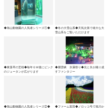
◆旭山動物園の人気者シリーズ①◆
◆冬の大雪山系◆天気次第で雄大な大
雪山系をご覧いただけます
◆東藻琴の芝桜◆毎年ＧＷ後にピンク
◆層雲峡 氷瀑祭り◆光と氷が織り成
のジュータンが広がります
すファンタジー
◆旭山動物園の人気者シリーズ②◆
◆ファーム富田◆ノロッコ号で旭川か