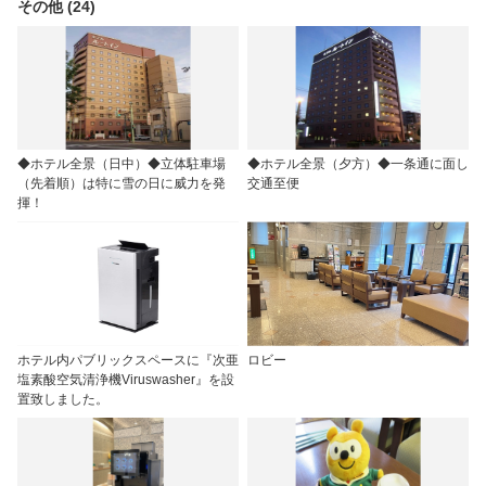
その他 (24)
◆ホテル全景（日中）◆立体駐車場
◆ホテル全景（夕方）◆一条通に面し
（先着順）は特に雪の日に威力を発
交通至便
揮！
ホテル内パブリックスペースに『次亜
ロビー
塩素酸空気清浄機Viruswasher』を設
置致しました。