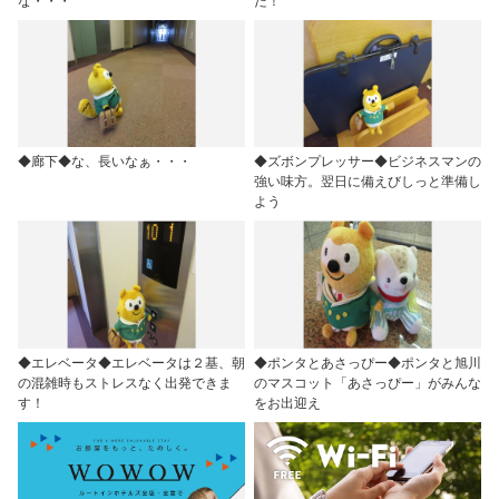
な・・・
だ！
◆廊下◆な、長いなぁ・・・
◆ズボンプレッサー◆ビジネスマンの
強い味方。翌日に備えびしっと準備し
よう
◆エレベータ◆エレベータは２基、朝
◆ポンタとあさっぴー◆ポンタと旭川
の混雑時もストレスなく出発できま
のマスコット「あさっぴー」がみんな
す！
をお出迎え