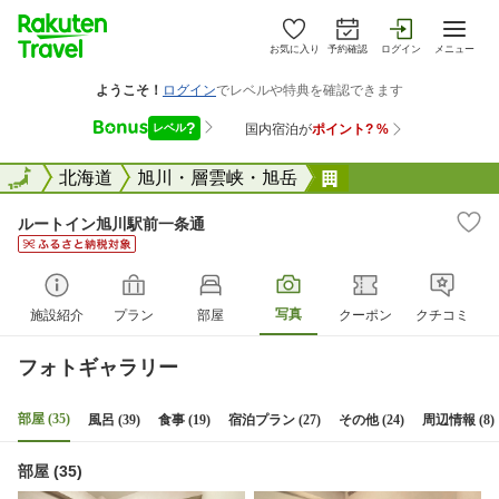
お気に入り
予約確認
ログイン
メニュー
全国
全国
北海道
旭川・層雲峡・旭岳
ルートイン旭川駅
ルートイン旭川駅前一条通
写真
施設紹介
プラン
部屋
クーポン
クチコミ
フォトギャラリー
部屋 (35)
風呂 (39)
食事 (19)
宿泊プラン (27)
その他 (24)
周辺情報 (8)
部屋 (35)