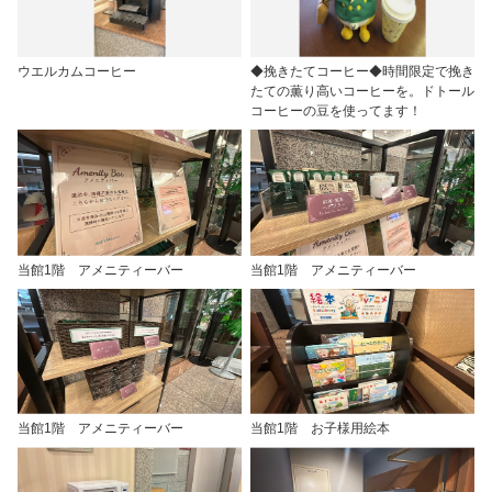
ウエルカムコーヒー
◆挽きたてコーヒー◆時間限定で挽き
たての薫り高いコーヒーを。ドトール
コーヒーの豆を使ってます！
当館1階 アメニティーバー
当館1階 アメニティーバー
当館1階 アメニティーバー
当館1階 お子様用絵本