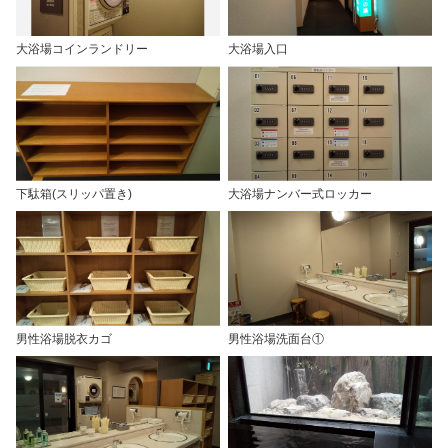
大浴場コインランドリー
大浴場入口
下駄箱(スリッパ置き)
大浴場ナンバー式ロッカー
男性浴場脱衣カゴ
男性浴場洗面台①