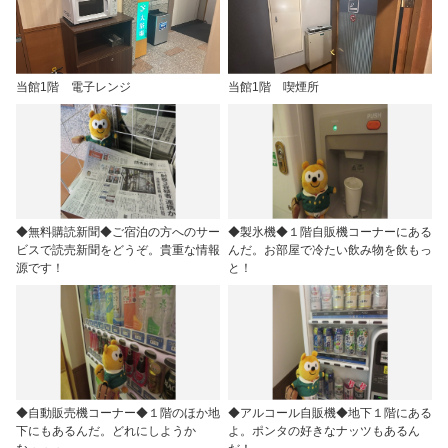
当館1階 電子レンジ
当館1階 喫煙所
◆無料購読新聞◆ご宿泊の方へのサー
◆製氷機◆１階自販機コーナーにある
ビスで読売新聞をどうぞ。貴重な情報
んだ。お部屋で冷たい飲み物を飲もっ
源です！
と！
◆自動販売機コーナー◆１階のほか地
◆アルコール自販機◆地下１階にある
下にもあるんだ。どれにしようか
よ。ポンタの好きなナッツもあるん