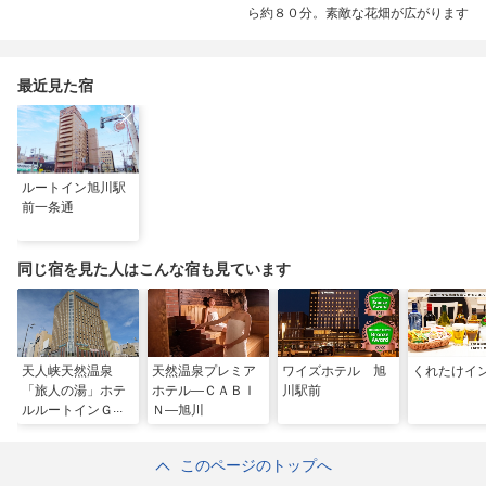
ら約８０分。素敵な花畑が広がります
最近見た宿
ルートイン旭川駅
前一条通
同じ宿を見た人はこんな宿も見ています
天人峡天然温泉
天然温泉プレミア
ワイズホテル 旭
くれたけイ
「旅人の湯」ホテ
ホテル―ＣＡＢＩ
川駅前
ルルートインＧｒ
Ｎ―旭川
ａｎｄ旭川駅前
このページのトップへ