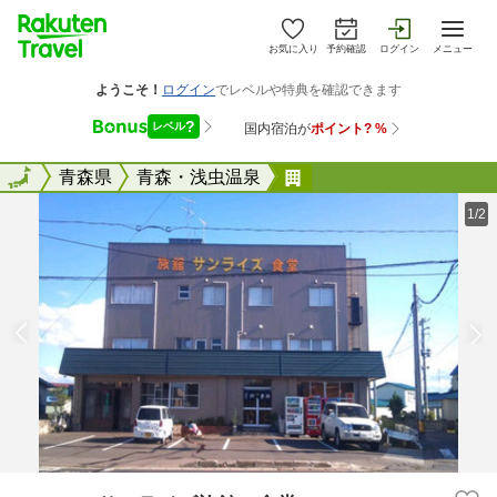
お気に入り
予約確認
ログイン
メニュー
全国
全国
青森県
青森・浅虫温泉
マルミ・サンライズ旅
1/2