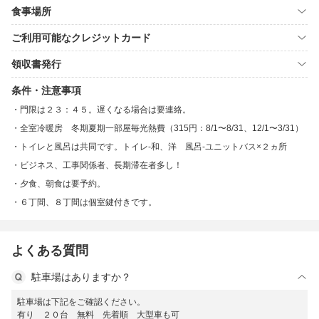
食事場所
ご利用可能なクレジットカード
領収書発行
条件・注意事項
門限は２３：４５。遅くなる場合は要連絡。
全室冷暖房 冬期夏期一部屋毎光熱費（315円：8/1〜8/31、12/1〜3/31）
トイレと風呂は共同です。トイレ-和、洋 風呂-ユニットバス×２ヵ所
ビジネス、工事関係者、長期滞在者多し！
夕食、朝食は要予約。
６丁間、８丁間は個室鍵付きです。
よくある質問
駐車場はありますか？
駐車場は下記をご確認ください。
有り ２０台 無料 先着順 大型車も可