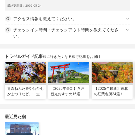
最終更新日：2005-05-24
アクセス情報を教えてください。
チェックイン時間・チェックアウト時間を教えてくださ
い。
トラベルガイド記事
旅に行きたくなる旅行記事をお届け
青森ねぶた祭や仙台七
【2025年最新】八戸
【2025年最新】東北
夕まつりなど、一生に
観光おすすめ16選！
の紅葉名所24選！見
一度は行きたい！東北
モデルコースに名物グ
頃時期やライトアップ
の夏祭り
ルメ、朝市も
情報も
最近見た宿