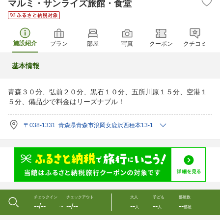
マルミ・サンライズ旅館・食堂
施設紹介
プラン
部屋
写真
クーポン
クチコミ
基本情報
青森３０分、弘前２０分、黒石１０分、五所川原１５分、空港１
５分、備品少で料金はリーズナブル！
〒038-1331 青森県青森市浪岡女鹿沢西種本13-1
チェックイン
チェックアウト
大人
子ども
部屋数
--/--
--/--
--
--
--
〜
人
人
部屋