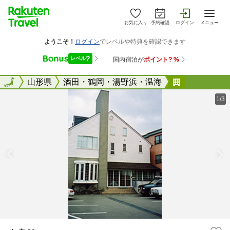
お気に入り
予約確認
ログイン
メニュー
全国
全国
山形県
酒田・鶴岡・湯野浜・温海
奈良館
1/3