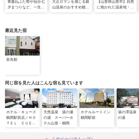
青森ねぶた祭や仙台七
大正ロマンを感じる銀
【山形県山形市】自然
夕まつりなど、一生に
山温泉のおすすめ観光
に抱かれた温泉地・蔵
一度は行きたい！東北
スポット13選！散策
王で過ごす、スローな
の夏祭り
や食べ歩きも
ヒーリング旅
最近見た宿
奈良館
同じ宿を見た人はこんな宿も見ています
ホテル・キューズ
天然温泉 湯の瀬
ホテルルートイン
湯の澤温泉
鶴岡駅前店／ＨＯ
の湯 スーパーホ
鶴岡駅前
の湯
ＴＥＬ ＣＵＥＳ
テル山形・鶴岡