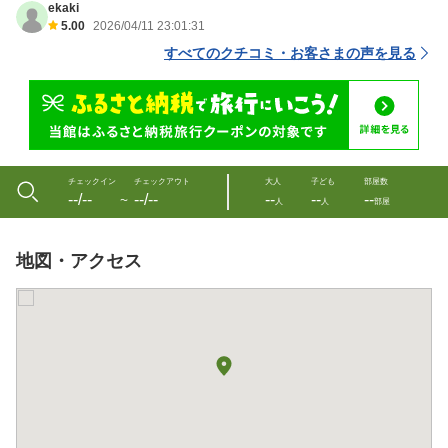
ekaki
5.00
2026/04/11 23:01:31
すべてのクチコミ・お客さまの声を見る
チェックイン
チェックアウト
大人
子ども
部屋数
--/--
--/--
--
--
--
〜
人
人
部屋
地図・アクセス