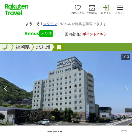
お気に入り
予約確認
ログイン
メニュー
全国
全国
福岡県
北九州
ホテルルートイン門司港
1/13