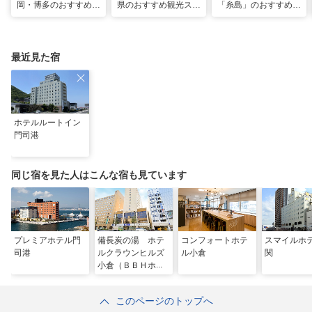
岡・博多のおすすめ観
県のおすすめ観光スポ
「糸島」のおすすめ観
光スポット26選！太
ット20！人気観光地
光・グルメ・インスタ
宰府・糸島まで網羅
から穴場まで厳選
映えスポット
最近見た宿
ホテルルートイン
門司港
同じ宿を見た人はこんな宿も見ています
プレミアホテル門
備長炭の湯 ホテ
コンフォートホテ
スマイルホ
司港
ルクラウンヒルズ
ル小倉
関
小倉（ＢＢＨホテ
ルグループ）
このページのトップへ