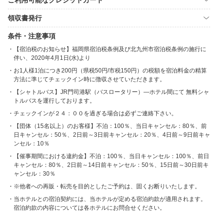
ご利用可能なクレジットカード
領収書発行
条件・注意事項
【宿泊税のお知らせ】福岡県宿泊税条例及び北九州市宿泊税条例の施行に
伴い、2020年4月1日(水)より
お1人様1泊につき200円（県税50円/市税150円）の税額を宿泊料金の精算
方法に準じてチェックイン時に徴収させていただきます。
【シャトルバス】JR門司港駅（バスロータリー）―ホテル間にて 無料シャ
トルバスを運行しております。
チェックインが２４：００を過ぎる場合は必ずご連絡下さい。
【団体（15名以上）のお客様】不泊：100％、当日キャンセル：80％、前
日キャンセル：50％、2日前～3日前キャンセル：20％、4日前～9日前キャ
ンセル：10％
【催事期間における違約金】不泊：100％、当日キャンセル：100％、前日
キャンセル：80％、2日前～14日前キャンセル：50％、15日前～30日前キ
ャンセル：30％
※他者への再販・転売を目的としたご予約は、固くお断りいたします。
当ホテルとの宿泊契約には、当ホテルが定める宿泊約款が適用されます。
宿泊約款の内容については各ホテルにお問合せください。