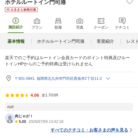
ホテルルートイン門司港
施設紹介
プラン
部屋
写真
クーポン
クチコミ
基本情報
ホテルルートイン門司港
客室紹介
レス
楽天でのご予約はルートイン会員カードのポイント特典及びルー
トインHPからのご予約特典は受けられません
〒801-0841 福岡県北九州市門司区西海岸2丁目11-2
4.06
全1,703件
null
肉じゃが！
5.00
2026/07/09 13:42:18
すべてのクチコミ・お客さまの声を見る