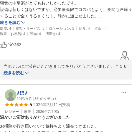
朝食の中華粥がとてもおいしかったです。

設備は新しくはないですが、必要最低限でコスパもよく、夜間も戸締り
することで全くうるさくなく、静かに過ごせました。

また立地は抜群で鶴岡八幡宮、小町通りへのアクセスもよく、鎌倉散策
続きを読む
|
|
|
|
|
にはお勧めです。
部屋
:
4
接客・サービス
:
5
ロケーション
:
5
朝食
:
4
夕食
:
-
|
|
温泉・お風呂
:
4
設備
:
4
清潔さ
:
4
262
当ホテルにご滞在いただきましてありがとうございました。全１６
室の小さなホテルですのでお客様にご不便がないよう心がけており
続きを読む
ます。

手前みそではございますが、鎌倉散策には最適かと。ゴールデンウ
ィークも終わり、紫陽花には早い時期ですが、逆に観光客が少ない
♪ほ♪
分観光には最適な時期です。またのお越しをお待ちしております。
50代
/
女性
|
3
件のクチコミ
5
2026年7月11日
投稿
Hotel 鎌倉 mori
レジャー
家族
2026年7月
宿泊
2026-05-14
温かいご応対ありがとうございました
お掃除が行き届いていて気持ちよく滞在できました。
