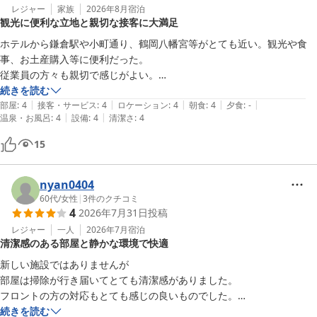
レジャー
家族
2026年8月
宿泊
観光に便利な立地と親切な接客に大満足
ホテルから鎌倉駅や小町通り、鶴岡八幡宮等がとても近い。観光や食
事、お土産購入等に便利だった。

従業員の方々も親切で感じがよい。

建物は新しくはないが、掃除が行き届いていて清潔。気持ちよく過ごせ
続きを読む
|
|
|
|
|
た。ありがとうございました。部屋の名前が植物なのが可愛らしい。
部屋
:
4
接客・サービス
:
4
ロケーション
:
4
朝食
:
4
夕食
:
-
|
|
温泉・お風呂
:
4
設備
:
4
清潔さ
:
4
15
nyan0404
60代
/
女性
|
3
件のクチコミ
4
2026年7月31日
投稿
レジャー
一人
2026年7月
宿泊
清潔感のある部屋と静かな環境で快適
新しい施設ではありませんが

部屋は掃除が行き届いてとても清潔感がありました。

フロントの方の対応もとても感じの良いものでした。

廊下の物音、話し声も聞こえず静かに過ごすことができました。

続きを読む