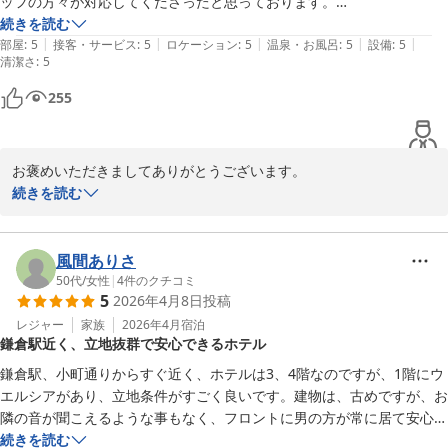
ッフの方々が対応してくださったと思っております。

立地は良い場所にあります。

続きを読む
|
|
|
|
|
車で行かれる際は駐車場探しが必要になりかと。
部屋
:
5
接客・サービス
:
5
ロケーション
:
5
温泉・お風呂
:
5
設備
:
5
清潔さ
:
5
255
お褒めいただきましてありがとうございます。

最近禁煙部屋希望のお客様が多いため、できる限りの対応をさせて
続きを読む
いただいております。ただ、ご希望に添えない場合もございます。
あくまでも消臭対応になりますのでご了承下さいませ。

風間ありさ
50代
/
女性
|
4
件のクチコミ
Hotel 鎌倉 mori
5
2026年4月8日
投稿
2026-05-14
レジャー
家族
2026年4月
宿泊
鎌倉駅近く、立地抜群で安心できるホテル
鎌倉駅、小町通りからすぐ近く、ホテルは3、4階なのですが、1階にウ
エルシアがあり、立地条件がすごく良いです。建物は、古めですが、お
隣の音が聞こえるような事もなく、フロントに男の方が常に居て安心で
した。

続きを読む