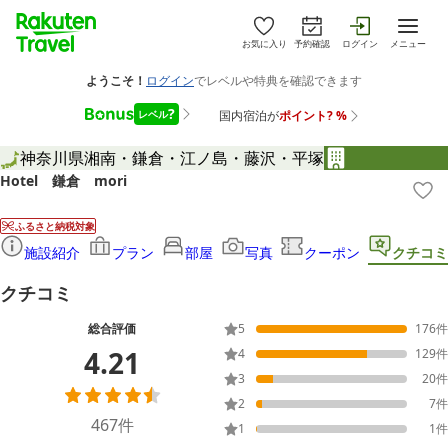
お気に入り
予約確認
ログイン
メニュー
神奈川県
湘南・鎌倉・江ノ島・藤沢・平塚
Hotel 鎌倉 mori
ふるさと納税対象
施設紹介
プラン
部屋
写真
クーポン
クチコミ
クチコミ
総合評価
5
176
件
4.21
4
129
件
3
20
件
2
7
件
467
件
1
1
件