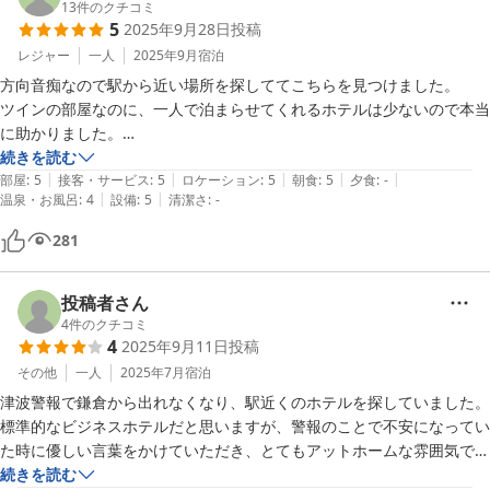
13
件のクチコミ
5
2025年9月28日
投稿
レジャー
一人
2025年9月
宿泊
方向音痴なので駅から近い場所を探しててこちらを見つけました。

ツインの部屋なのに、一人で泊まらせてくれるホテルは少ないので本当
に助かりました。

フロントの方も愛想が良くて、荷物も預かって下さり、お部屋も清潔感
続きを読む
|
|
|
|
|
有って、冷蔵庫に缶のミネラルウォーターが入っててコップも冷やして
部屋
:
5
接客・サービス
:
5
ロケーション
:
5
朝食
:
5
夕食
:
-
|
|
温泉・お風呂
:
4
設備
:
5
清潔さ
:
-
下さってたので、冷たくて本当に美味しかったです。

朝食も凄く豪華で美味しかったです。

281
又鎌倉に遊びに来る事が有ったら又泊まりたいです。

本当に有難うございました。
投稿者さん
4
件のクチコミ
4
2025年9月11日
投稿
その他
一人
2025年7月
宿泊
津波警報で鎌倉から出れなくなり、駅近くのホテルを探していました。

標準的なビジネスホテルだと思いますが、警報のことで不安になってい
た時に優しい言葉をかけていただき、とてもアットホームな雰囲気で気
持ちも落ち着きました。

続きを読む