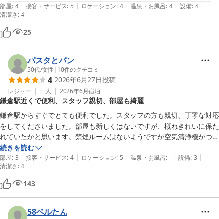
|
|
|
|
|
ありがとうございました。
部屋
:
4
接客・サービス
:
5
ロケーション
:
4
温泉・お風呂
:
4
設備
:
4
清潔さ
:
4
25
パスタとパン
50代
/
女性
|
10
件のクチコミ
4
2026年6月27日
投稿
レジャー
一人
2026年6月
宿泊
鎌倉駅近くで便利、スタッフ親切、部屋も綺麗
鎌倉駅からすぐでとても便利でした。スタッフの方も親切、丁寧な対応
をしてくださいました。部屋も新しくはないですが、概ねきれいに保た
れていたかと思います。禁煙ルームはないようですが空気清浄機がつい
ていて、事前に消臭対応をお願いしていたのもあり、特にタバコの匂い
続きを読む
|
|
|
|
|
等は気にはなりませんでした。（さほど敏感でないせいかもしれません
部屋
:
3
接客・サービス
:
4
ロケーション
:
5
温泉・お風呂
:
-
設備
:
3
清潔さ
:
4
が。）部屋の名前が植物だったりお茶とお茶うけのお菓子が置いてあっ
たり、絵和風旅館を思わせるような感じもありました。立地優先なら問
143
題はないと思います。
58ベルたん