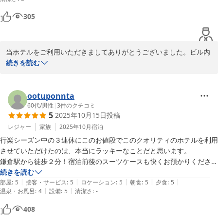
なりありがとうございました😊
305
当ホテルをご利用いただきましてありがとうございました。ビル内
の小さなホテルです。お客様にご満足いただける設備などはござい
続きを読む
ませんが、心づくしおもてなしをモットーとしております。

次回もお待ちしております。
ootuponnta
Hotel 鎌倉 mori
60代
/
男性
|
3
件のクチコミ
2026-05-14
5
2025年10月15日
投稿
レジャー
家族
2025年10月
宿泊
行楽シーズン中の３連休にこのお値段でこのクオリティのホテルを利用
させていただけたのは、本当にラッキーなことだと思います。

鎌倉駅から徒歩２分！宿泊前後のスーツケースも快くお預かりください
ます。レトロ感あふれるお部屋数も少ない小さなホテルですが、お部屋
続きを読む
|
|
|
|
|
は清潔ですし、スタッフの方々はどなたもご丁寧な対応です。夕食も朝
部屋
:
5
接客・サービス
:
5
ロケーション
:
5
朝食
:
5
夕食
:
5
|
|
温泉・お風呂
:
4
設備
:
5
清潔さ
:
-
食もおいしくてボリューミーでお腹パンパンです。おかげさまで鎌倉界
隈充分に散策できました。

408
またもう一度泊まってみたいと主人ともども思っております。お世話に