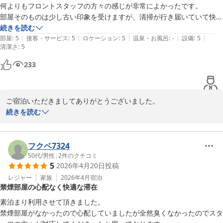
何よりもフロントスタッフの方々の感じが非常によかったです。

部屋そのものは少し古い印象を受けますが、清掃が行き届いていて快適
に過ごせました。また、バスルームは比較的新しい印象で明るく気持ち
続きを読む
|
|
|
|
|
よく過ごせる空間でした。
部屋
:
5
接客・サービス
:
5
ロケーション
:
5
温泉・お風呂
:
-
設備
:
5
清潔さ
:
5
233
ご宿泊いただきましてありがとうございました。

お客様が快適にご滞在いただけたこと、何よりでございます。なに
続きを読む
ぶん小さなホテルですので設備等ご不便があったかと思います。そ
んな中でできる限りのおもてなしを心がけております。大手のホテ
ルさんにはない、アットホームな雰囲気で皆様が「鎌倉に帰ってき
フクベ7324
た」と思っていただけますよう頑張ってまいります。またのお越し
50代
/
男性
|
2
件のクチコミ
5
2026年4月20日
投稿
をお待ちいたしております。
レジャー
家族
2026年4月
宿泊
Hotel 鎌倉 mori
禁煙部屋の心配なく快適な滞在
2026-05-14
素泊まり利用させて頂きました。

禁煙部屋がなかったので心配していましたが全然臭くなかったのでスタ