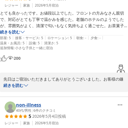
2026-06-26
レジャー
家族
2026年5月
宿泊
とても良かったです。お値段以上でした。フロントの方みなさん親切
で、対応がとても丁寧で温かみを感じた。老舗のホテルのようでした
が、雰囲気がよく、清潔で匂いもなく気持ちよく過ごせた。お茶菓子や
冷えたお水があったりアミニティーもそろっていて、ありがたかった。
続きを読む
|
|
|
|
|
鎌倉駅の近くで観光や移動にとても便利だった。また利用したいです。
部屋
:
5
接客・サービス
:
5
ロケーション
:
5
朝食
:
-
夕食
:
-
|
|
温泉・お風呂
:
5
設備
:
5
清潔さ
:
5
ありがとうございました。
追加情報
:
小さな子供と一緒に宿泊
200
先日はご宿泊いただきましてありがとうございました。お客様の鎌
倉観光のお手伝いができましたこと、うれしく思っております。小
続きを読む
さなホテルですのでできる限りのおもてなしを心がけております。

次回鎌倉にお越しの際もぜひご利用いただければと思います。
non-illness
Hotel 鎌倉 mori
40代
/
男性
|
6
件のクチコミ
2026-06-26
5
2026年5月4日
投稿
レジャー
家族
2026年5月
宿泊