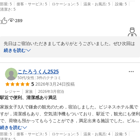
|
|
|
|
|
次は、朝食付きのプランにして、中華粥を食べてみたいと思います。
部屋
:
5
接客・サービス
:
5
ロケーション
:
5
温泉・お風呂
:
5
設備
:
5
清潔さ
:
5
289
先日はご宿泊いただきましてありがとうございました。ぜひ次回は
朝食を召し上がってみて下さい。直営店が中国料理の店ですので、
続きを読む
やはりお勧めは中華粥の朝食です。リピーターのお客様が召し上が
る率が高いです。お待ちしております。
こたろうくん2525
Hotel 鎌倉 mori
50代
/
女性
|
3
件のクチコミ
2026-05-14
5
2026年3月24日
投稿
レジャー
家族
2026年3月
宿泊
駅近で便利、清潔感あり満足
家族女子3人で鎌倉の観光のため，宿泊しました。ビジネスホテル風で
すが，清潔感もあり、空気清浄機もついており、駅近で，観光にも便利
で、荷物も預かってもらうことができ，満足出来る施設でした。ビルの
３、4階で，こじんまりとしたホテルでしたのでチェックイン時は少し
続きを読む
|
|
|
|
|
不安でしたが、次，来る時も、また、利用したいと思います。お世話に
部屋
:
5
接客・サービス
:
5
ロケーション
:
5
温泉・お風呂
:
4
設備
:
5
清潔さ
:
5