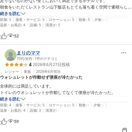
足りないものがない全てにおいて満足できるホテルです。

朝食をいただくレストラン山下飯店もとても落ち着く空間で素晴らしか
ったです。
続きを読む
|
|
|
|
|
部屋
:
5
接客・サービス
:
5
ロケーション
:
5
朝食
:
5
夕食
:
-
|
|
温泉・お風呂
:
4
設備
:
5
清潔さ
:
5
52
まりのママ
70代
/
女性
|
1
件のクチコミ
4
2026年6月27日
投稿
レジャー
家族
2026年6月
宿泊
ウォシュレットが作動せず便座が冷たかった
全体的には満足しています。

トイレのウオシュレットが作動してなくて便座が冷たかった。
続きを読む
|
|
|
|
|
部屋
:
4
接客・サービス
:
5
ロケーション
:
5
朝食
:
-
夕食
:
-
|
|
温泉・お風呂
:
4
設備
:
3
清潔さ
:
-
59