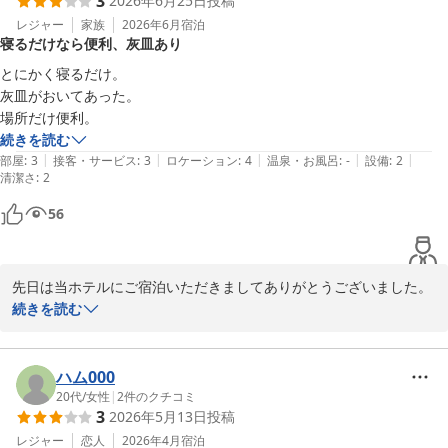
3
2026年6月25日
投稿
レジャー
家族
2026年6月
宿泊
寝るだけなら便利、灰皿あり
とにかく寝るだけ。

灰皿がおいてあった。

場所だけ便利。
続きを読む
|
|
|
|
|
部屋
:
3
接客・サービス
:
3
ロケーション
:
4
温泉・お風呂
:
-
設備
:
2
清潔さ
:
2
56
先日は当ホテルにご宿泊いただきましてありがとうございました。
お客様のご要望にお応えできなかったようで大変申し訳ございませ
続きを読む
ん。灰皿については、次回禁煙希望の旨お申し付け下さい。消臭対
応をしております客室のご用意をさせていただきます。
ハム000
Hotel 鎌倉 mori
20代
/
女性
|
2
件のクチコミ
2026-06-26
3
2026年5月13日
投稿
レジャー
恋人
2026年4月
宿泊