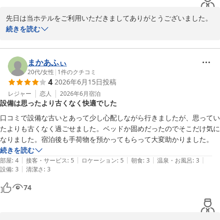
先日は当ホテルをご利用いただきましてありがとうございました。

トイレの件はご不便をおかけいたしまして申し訳ございませんでし
続きを読む
た。

再度メンテナンス作業を確実にお客様にご不便をおかけしないよう
心がけてまいります。
まかあふぃ
20代
/
女性
|
1
件のクチコミ
Hotel 鎌倉 mori
4
2026年6月15日
投稿
2026-06-30
レジャー
恋人
2026年6月
宿泊
設備は思ったより古くなく快適でした
口コミで設備な古いとあって少し心配しながら行きましたが、思ってい
たよりも古くなく過ごせました。ベッドか固めだったのでそこだけ気に
なりました。宿泊後も手荷物を預かってもらって大変助かりました。
続きを読む
|
|
|
|
|
部屋
:
4
接客・サービス
:
5
ロケーション
:
5
朝食
:
3
温泉・お風呂
:
3
|
設備
:
3
清潔さ
:
3
74