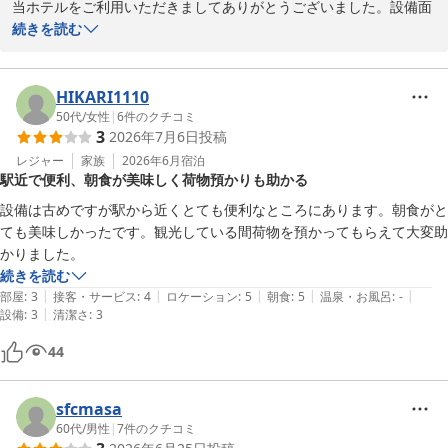
当ホテルをご利用いただきましてありがとうございました。設備面
に関してはお客様にご迷惑をおかけしないようメンテナンスはして
続きを読む
おります。が、何かございましたらご遠慮なくお申し付け下さいま
せ。

できる限りの対応をさせていただきます。

HIKARI1110
またのご利用をお待ちしております。
50代
/
女性
|
6
件のクチコミ
3
2026年7月6日
投稿
Hotel 鎌倉 mori
レジャー
家族
2026年6月
宿泊
2026-06-26
駅近で便利、朝食が美味しく荷物預かりも助かる
設備は古めですが駅から近くとても便利なところにあります。朝食がと
ても美味しかったです。観光している間荷物を預かってもらえて大変助
かりました。
続きを読む
|
|
|
|
|
部屋
:
3
接客・サービス
:
4
ロケーション
:
5
朝食
:
5
温泉・お風呂
:
-
|
設備
:
3
清潔さ
:
3
44
sfcmasa
60代
/
男性
|
7
件のクチコミ