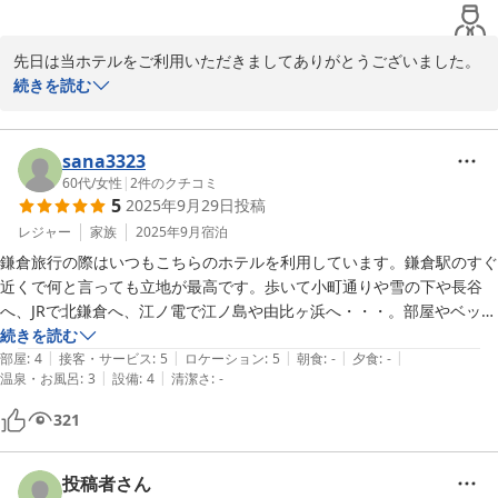
なり、ありがとうございました。
先日は当ホテルをご利用いただきましてありがとうございました。

お食事もお気に召して頂けて何よりです。どうぞ

続きを読む
次回は季節を変えて鎌倉にお越しください。

お待ちいたしております。
sana3323
2025-10-16
60代
/
女性
|
2
件のクチコミ
5
2025年9月29日
投稿
レジャー
家族
2025年9月
宿泊
鎌倉旅行の際はいつもこちらのホテルを利用しています。鎌倉駅のすぐ
近くで何と言っても立地が最高です。歩いて小町通りや雪の下や長谷
へ、JRで北鎌倉へ、江ノ電で江ノ島や由比ヶ浜へ・・・。部屋やベッド
は新しくはないですが、広く、掃除が行き届いてきれいです。ベランダ
続きを読む
|
|
|
|
|
からは若宮大路、鶴岡八幡宮の朱の鳥居が眺望でき、早朝の静かな鎌倉
部屋
:
4
接客・サービス
:
5
ロケーション
:
5
朝食
:
-
夕食
:
-
|
|
温泉・お風呂
:
3
設備
:
4
清潔さ
:
-
が素敵でした。チェックイン前もチェックアウト後も荷物を預かっても
らえてありがたかったです。今回は2人でしたが、以前3人で泊まった
321
時はエキストラベッドを用意してもらえました。お勧めのホテルです。
投稿者さん