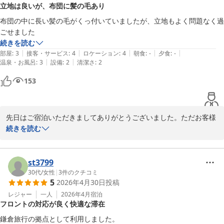
立地は良いが、布団に髪の毛あり
布団の中に長い髪の毛がくっ付いていましたが、立地もよく問題なく過
ごせました
続きを読む
|
|
|
|
|
部屋
:
3
接客・サービス
:
4
ロケーション
:
4
朝食
:
-
夕食
:
-
|
|
温泉・お風呂
:
3
設備
:
2
清潔さ
:
2
153
先日はご宿泊いただきましてありがとうございました。ただお客様
には不愉快な思いをさせてしまいましたこと、心よりお詫び申し上
続きを読む
げます。申し訳ございませんでした。より一層気を配りながら、皆
様にご満足いただけるようスタッフ一同気を引き締めてまいりま
す。ご指摘いただきありがとうございました。どうぞこれに懲りず
st3799
またお越しいただけますようお願い申し上げます。
30代
/
女性
|
3
件のクチコミ
5
2026年4月30日
投稿
Hotel 鎌倉 mori
レジャー
一人
2026年4月
宿泊
2026-05-14
フロントの対応が良く快適な滞在
鎌倉旅行の拠点として利用しました。
