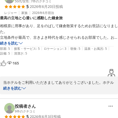
50代
/
女性
|
7
件のクチコミ
5
2026年6月20日
投稿
レジャー
家族
2026年6月
宿泊
最高の立地と心遣いに感動した鎌倉旅
相模原に用事があり、足をのばして鎌倉散策するためお世話になりまし
た。

立地条件が最高で、古きよき時代を感じさせられるお部屋でした。お茶
とお菓子がセットされており感動しました。冷蔵庫には冷えたグラスと
続きを読む
|
|
|
|
|
ミネラルウォーター、ケトルには既に保温されているお湯などなど、至
部屋
:
5
接客・サービス
:
5
ロケーション
:
3
朝食
:
5
温泉・お風呂
:
5
|
設備
:
5
清潔さ
:
5
れり尽くせりで嬉しかったです。

朝食も中華料理店なのに和食がたいへん美味しく、ちょうど良くお腹が
165
いっぱいになりました。迷ったおかゆを次回はぜひいただきたいと思い
ます。
当ホテルをご利用いただきましてありがとうございました。ホテル
としてできる限りのおもてなしをしております。お褒めの言葉、大
続きを読む
変うれしくスタッフ一同喜んでおります。今後もより一層お客様の
笑顔のため精進してまいります。ぜひ次回は中華粥の朝食お試し下
さいませ。
投稿者さん
9
件のクチコミ
Hotel 鎌倉 mori
5
2026年6月3日
投稿