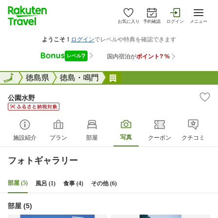
お気に入り
予約確認
ログイン
メニュー
全国
全国
徳島県
徳島・鳴門
公園水野
公園水野
写真
施設紹介
プラン
部屋
クーポン
クチコミ
フォトギャラリー
部屋 (5)
風呂 (1)
食事 (4)
その他 (6)
部屋 (5)