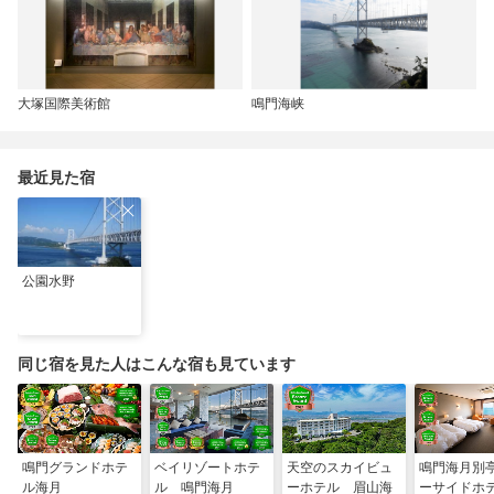
大塚国際美術館
鳴門海峡
最近見た宿
公園水野
同じ宿を見た人はこんな宿も見ています
鳴門グランドホテ
ベイリゾートホテ
天空のスカイビュ
鳴門海月別
ル海月
ル 鳴門海月
ーホテル 眉山海
ーサイドホ