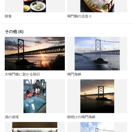
朝食
鳴門鯛の活造り
その他 (6)
大鳴門橋に架かる朝日
鳴門海峡
渦の道様
朝焼けの鳴門海峡