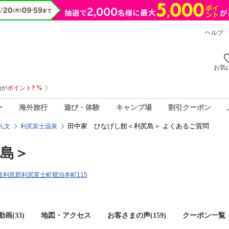
ヘルプ
お気
ー
海外旅行
遊び・体験
キャンプ場
割引クーポン
田中家 ひなげし館＜利尻島＞ よくあるご質問
礼文
利尻富士温泉
島＞
北海道利尻郡利尻富士町鴛泊本町115
画(33)
地図・アクセス
お客さまの声(
159
)
クーポン一覧