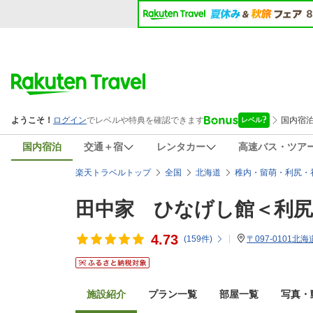
国内宿泊
交通＋宿
レンタカー
高速バス・ツア
楽天トラベルトップ
全国
北海道
稚内・留萌・利尻・
田中家 ひなげし館＜利尻
4.73
(
159
件)
〒097-0101
施設紹介
プラン一覧
部屋一覧
写真・動