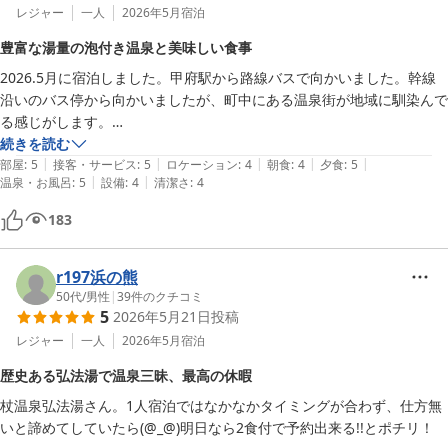
レジャー
一人
2026年5月
宿泊
豊富な湯量の泡付き温泉と美味しい食事
2026.5月に宿泊しました。甲府駅から路線バスで向かいました。幹線
沿いのバス停から向かいましたが、町中にある温泉街が地域に馴染んで
る感じがします。

早速お風呂に入りましたが、浴槽からオーバーフローする豊富な湯量
続きを読む
|
|
|
|
|
で、泡付きもありました。貸切湯もあり温度も温めで何時間でも入れそ
部屋
:
5
接客・サービス
:
5
ロケーション
:
4
朝食
:
4
夕食
:
5
|
|
温泉・お風呂
:
5
設備
:
4
清潔さ
:
4
うです。

食事は部屋食で天麩羅や鍋など十分な量で、馬刺しも美味しく頂きまし
183
た。

ゆったりできる素敵な宿でした。
r197浜の熊
50代
/
男性
|
39
件のクチコミ
5
2026年5月21日
投稿
レジャー
一人
2026年5月
宿泊
歴史ある弘法湯で温泉三昧、最高の休暇
杖温泉弘法湯さん。1人宿泊ではなかなかタイミングが合わず、仕方無
いと諦めてしていたら(@_@)明日なら2食付で予約出来る!!とポチリ！
