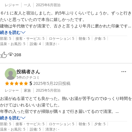
レジャー
一人
2025年6月
宿泊
６/１に友人と宿泊しました。約5年ぶりくらいでしょうか。ずっと行き
たいと思っていたので本当に嬉しかったです。

建物は年代物ですが清潔で、古さと言うより年月に磨かれた印象です。

食事も本当に美味しかったです！

続きを読む
|
|
|
|
|
そして温泉の豊富なお湯は贅沢に湯船から溢れていて、柔らかな温湯で
部屋
:
5
接客・サービス
:
5
ロケーション
:
5
朝食
:
5
夕食
:
5
|
|
温泉・お風呂
:
5
設備
:
4
清潔さ
:
-
した。ゆったり1時間以上は浸かったおかげか夜は久々に熟睡できまし
た。良いお湯と美味しい食事、ゆっくりした時間に癒やされました。

208
またぜひ伺いたいです。
投稿者さん
5
件のクチコミ
5
2025年5月22日
投稿
レジャー
家族
2025年5月
宿泊
お湯がぬる湯でとても良かった。熱いお湯が苦手なのでゆっくり時間を
かけてはいれるいいお湯でした。

年季の入った宿ですが掃除が隅々まで行き届いてるので清潔。

朝夕のご飯も美味しい、そしておかみさんの接客が素敵でした。
続きを読む
|
|
|
|
|
部屋
:
5
接客・サービス
:
5
ロケーション
:
5
朝食
:
5
夕食
:
5
|
|
温泉・お風呂
:
5
設備
:
5
清潔さ
:
-