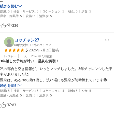
楽天では"湯村温泉"と明記してましたが、到着すると"杖温泉？"宿の方
続きを読む
|
|
|
|
|
にお話を伺うと、この一帯は湯村温泉。此方は弘法大師が杖を突いたか
部屋
:
5
接客・サービス
:
5
ロケーション
:
5
朝食
:
5
夕食
:
5
|
|
温泉・お風呂
:
5
設備
:
5
清潔さ
:
5
ら、杖温泉とされているそうです。平安時代808年開湯とも。

236
駐車場は広々していて、繁忙期も大丈夫そうです。

施設

とても歴史を感じる事が出来、チリ1つ無い位掃除が行き届いてまし
ヨッチャン27
た。磨き上げられた手摺や板の廊下。上下の移動は階段のみのようです
60代
/
女性
|
13
件のクチコミ
5
2026年7月2日
投稿
ね。お部屋は川の音が聞こえる和室、ピーク時ならば¥30000-位しそう
なお部屋です。今回(2食付部屋食¥15000位)では、なかなか無いトイレ
レジャー
一人
2026年7月
宿泊
3年越しの予約が叶い、温泉を満喫！
(洗浄機能付き、手を洗う場所付き)、洗面台付き。掛軸や化粧台も有り
ますが、テレビやWi-Fiも完備！冷蔵庫は昔ながらの、"引き出すと課
私の都合と空き情報が、やっとマッチしました。3年チャレンジした甲
金"されるタイプの冷蔵庫を、使って課金されないようになってまし
斐がありました🥰

た。

温泉は、ぬるゆの掛け流し。洗い場にも温泉が随時流れています😍

勿論ビール等の飲料も入っているので、お好きな方には嬉しいですね。

夜中に貸切風呂にも入れて、大満足でした。
続きを読む
私の他にはお客様が居ないのかしら？と言う位足音や壁越しの話し声、
|
|
|
|
|
部屋
:
5
接客・サービス
:
5
ロケーション
:
4
朝食
:
5
夕食
:
5
|
|
テレビの音等無く、川のせせらぎだけでした。

温泉・お風呂
:
5
設備
:
5
清潔さ
:
5
87
食事

2食共に部屋食、品数少なめ　普通　豪華と価格差が有ります。今回は