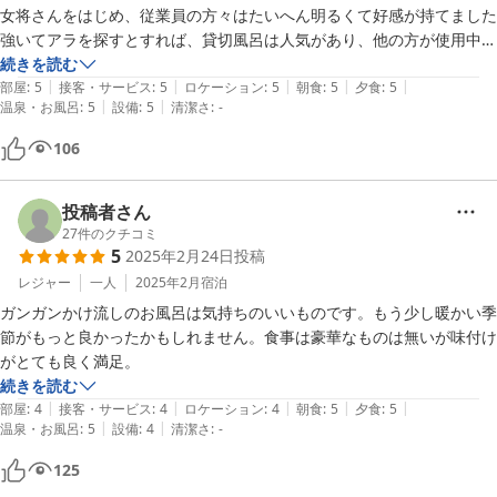
女将さんをはじめ、従業員の方々はたいへん明るくて好感が持てました

強いてアラを探すとすれば、貸切風呂は人気があり、他の方が使用中の
ことも多々あり、また自分達が使用中のときも、次の方のことも考えな
続きを読む
|
|
|
|
|
がら使用しなくてはいけないので、やや落ち着かずで入浴しなければい
部屋
:
5
接客・サービス
:
5
ロケーション
:
5
朝食
:
5
夕食
:
5
|
|
温泉・お風呂
:
5
設備
:
5
清潔さ
:
-
けないことでしょうか？

寧ろ、６０分の予約制などにしたほうが皆々が落ち着いて入浴出来るか
106
もしれません

また、訪れたいと思います
投稿者さん
27
件のクチコミ
5
2025年2月24日
投稿
レジャー
一人
2025年2月
宿泊
ガンガンかけ流しのお風呂は気持ちのいいものです。もう少し暖かい季
節がもっと良かったかもしれません。食事は豪華なものは無いが味付け
がとても良く満足。
続きを読む
|
|
|
|
|
部屋
:
4
接客・サービス
:
4
ロケーション
:
4
朝食
:
5
夕食
:
5
|
|
温泉・お風呂
:
5
設備
:
4
清潔さ
:
-
125