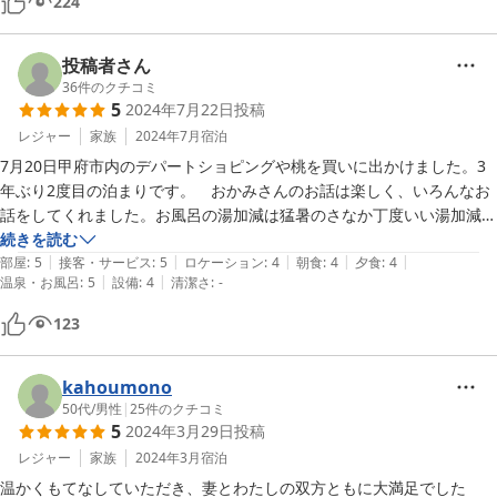
224
がとても気に入りました。朝食前にお布団が片付けられてしまう点は惜
しかったですが、他の面ではとてものんびり出来て大満足でした。建物
は古めですが、床等は艶が出ていて、清潔感のある旅館でした。お部屋
投稿者さん
食というのものんびりくつろげて良かったです。
36
件のクチコミ
5
2024年7月22日
投稿
レジャー
家族
2024年7月
宿泊
7月20日甲府市内のデパートショピングや桃を買いに出かけました。3
年ぶり2度目の泊まりです。　おかみさんのお話は楽しく、いろんなお
話をしてくれました。お風呂の湯加減は猛暑のさなか丁度いい湯加減で
良かったです。お部屋は設備が新しくなり、きれいで快適に過ごせまし
続きを読む
|
|
|
|
|
た。田舎に行ったような感じでリラックスできました。
部屋
:
5
接客・サービス
:
5
ロケーション
:
4
朝食
:
4
夕食
:
4
|
|
温泉・お風呂
:
5
設備
:
4
清潔さ
:
-
123
kahoumono
50代
/
男性
|
25
件のクチコミ
5
2024年3月29日
投稿
レジャー
家族
2024年3月
宿泊
温かくもてなしていただき、妻とわたしの双方ともに大満足でした
