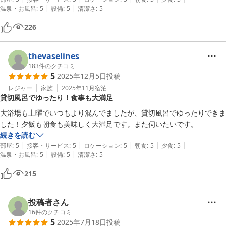
|
|
温泉・お風呂
:
5
設備
:
5
清潔さ
:
5
226
thevaselines
183
件のクチコミ
5
2025年12月5日
投稿
レジャー
家族
2025年11月
宿泊
貸切風呂でゆったり！食事も大満足
大浴場も土曜でいつもより混んでましたが、貸切風呂でゆったりできま
した！夕飯も朝食も美味しく大満足です。また伺いたいです。
続きを読む
|
|
|
|
|
部屋
:
5
接客・サービス
:
5
ロケーション
:
5
朝食
:
5
夕食
:
5
|
|
温泉・お風呂
:
5
設備
:
5
清潔さ
:
5
215
投稿者さん
16
件のクチコミ
5
2025年7月18日
投稿