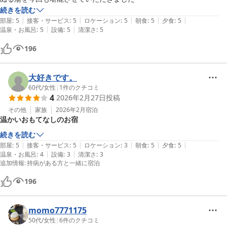
続きを読む
|
|
|
|
|
部屋
:
5
接客・サービス
:
5
ロケーション
:
5
朝食
:
5
夕食
:
5
|
|
温泉・お風呂
:
5
設備
:
5
清潔さ
:
5
196
大好きです。
60代
/
女性
|
1
件のクチコミ
4
2026年2月27日
投稿
その他
家族
2026年2月
宿泊
温かいおもてなしのお宿
続きを読む
|
|
|
|
|
部屋
:
5
接客・サービス
:
5
ロケーション
:
3
朝食
:
5
夕食
:
5
|
|
温泉・お風呂
:
4
設備
:
3
清潔さ
:
3
追加情報
:
持病がある方と一緒に宿泊
196
momo7771175
50代
/
女性
|
6
件のクチコミ