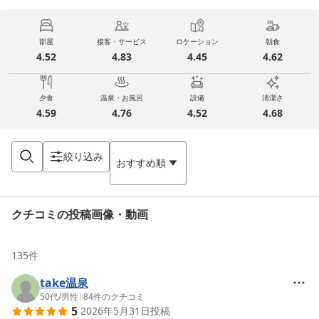
部屋
接客・サービス
ロケーション
朝食
4.52
4.83
4.45
4.62
夕食
温泉・お風呂
設備
清潔さ
4.59
4.76
4.52
4.68
絞り込み
おすすめ順
クチコミの投稿画像・動画
135
件
take温泉
50代
/
男性
|
84
件のクチコミ
5
2026年5月31日
投稿