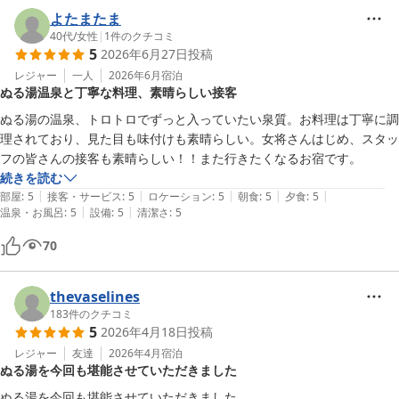
リーズナブルなタイプにしましたが、思ったより充分な量でした。持込
よたまたま
OKなのは確認していたので、道すがら御当地グルメ"馬刺
40代
/
女性
|
1
件のクチコミ
し"¥1400/100gを部位違いで、50gづつ持込ました。

5
2026年6月27日
投稿
レジャー
一人
2026年6月
宿泊
温泉

ぬる湯温泉と丁寧な料理、素晴らしい接客
大浴場と家族風呂。共に温湯の純温泉(加水　加温　循環　添加物無し)
ぬる湯の温泉、トロトロでずっと入っていたい泉質。お料理は丁寧に調
が常にドバドバの掛け流し！オーバーフローで、家族風呂は常に床に温
理されており、見た目も味付けも素晴らしい。女将さんはじめ、スタッ
泉が流れてます。家族風呂は内鍵をかけて貸し切り！私は計4〜5時間
フの皆さんの接客も素晴らしい！！また行きたくなるお宿です。
入ってましたよ！

続きを読む
ジャンプー　ボディソープ　T字髭剃り　手洗い石鹸　ドライヤー　綿
|
|
|
|
|
部屋
:
5
接客・サービス
:
5
ロケーション
:
5
朝食
:
5
夕食
:
5
棒が備え付けて有りました。

|
|
温泉・お風呂
:
5
設備
:
5
清潔さ
:
5
70
接遇

コレまた素晴らしい！痒い所に手が届き、でも押し付けがましく無く、
丁寧なご対応。こんな親父1人の客に、帰りは2人の女性が三つ指つい
thevaselines
て、対応されてしまい、焦りました(^_^;)

183
件のクチコミ
5
2026年4月18日
投稿
いやぁ～、リーズナブルにリフレッシュ出来て、最高の休暇になりまし
レジャー
友達
2026年4月
宿泊
た。
ぬる湯を今回も堪能させていただきました
ぬる湯を今回も堪能させていただきました