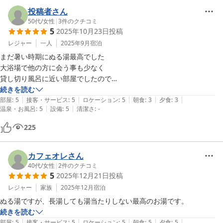
投稿者さん
お風呂は事前の説明でぬるめとの事でした。確かにぬるめの39度辺り
50代
/
女性
|
3
件のクチコミ
5
2025年10月23日
投稿
と話していたので納得です。でも、何時間でも入れる位気持ち良く感じ
ます。

レジャー
一人
2025年9月
宿泊
お湯自体も滑らかで、保湿力があって肌がプルプルモチモチ
まだ暑い時期にぬる湯最高でした

にヽ⁠༼⁠⁰⁠o⁠⁰⁠；⁠༽⁠ノ　あと美白？になるのかな？　肌の色もワントーン明る
大浴場で他の方に会う事も少なく

くなったと思います(⁠☉⁠｡⁠☉⁠)⁠!

貸し切り風呂に近い部屋でしたので

何回も入りました

続きを読む
翌日出発する時も近くのお店の情報を押してくれて嬉しかったですね
|
|
|
|
|
女将さんとお姉さん？と

部屋
:
5
接客・サービス
:
5
ロケーション
:
5
朝食
:
3
夕食
:
3
|
|
✧⁠\⁠(⁠>⁠o⁠<⁠)⁠ﾉ⁠✧

温泉・お風呂
:
5
設備
:
5
清潔さ
:
-
湯村温泉のお話しが出来て楽しかったです

常宿にしたいと思いました
225
また、山梨旅行を考えるときは是非泊まりに行きたいですね。
カフェオレさん
40代
/
女性
|
2
件のクチコミ
5
2025年12月21日
投稿
レジャー
家族
2025年12月
宿泊
ぬる湯ですが、長湯しても湯当たりしない最高のお湯です。
続きを読む
|
|
|
|
|
部屋
:
5
接客・サービス
:
5
ロケーション
:
5
朝食
:
5
夕食
:
5