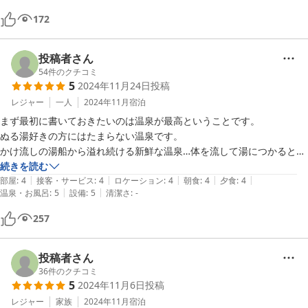
172
投稿者さん
54
件のクチコミ
5
2024年11月24日
投稿
レジャー
一人
2024年11月
宿泊
まず最初に書いておきたいのは温泉が最高ということです。

ぬる湯好きの方にはたまらない温泉です。

かけ流しの湯船から溢れ続ける新鮮な温泉…体を流して湯につかると
1〜2分で身体になじんできて熱さを感じなくなります。さりとて寒い
続きを読む
|
|
|
|
|
ということは全くなく、体温と同化した湯の世界に包まれるような心地
部屋
:
4
接客・サービス
:
4
ロケーション
:
4
朝食
:
4
夕食
:
4
|
|
温泉・お風呂
:
5
設備
:
5
清潔さ
:
-
の良さ。

体をなでるとうなぎの湯のようなとろりとした肌触りが心地よい。

257
何も考えずに10分…20分…30分と湯の世界に浸れます。

湯温が絶妙なので、湯疲れすることがまったくなく、一泊で30分×5回
も入りました。

投稿者さん
最高の温泉です。

36
件のクチコミ
5
2024年11月6日
投稿
老舗旅館ですから廊下など古さもありますがキレイなので気になりませ
レジャー
家族
2024年11月
宿泊