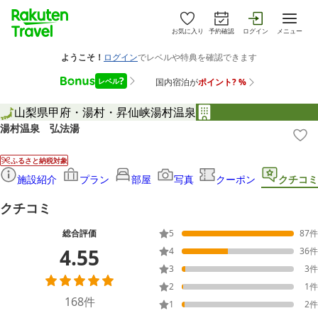
お気に入り
予約確認
ログイン
メニュー
山梨県
甲府・湯村・昇仙峡
湯村温泉
湯村温泉 弘法湯
ふるさと納税対象
施設紹介
プラン
部屋
写真
クーポン
クチコミ
クチコミ
総合評価
5
87
件
4.55
4
36
件
3
3
件
2
1
件
168
件
1
2
件