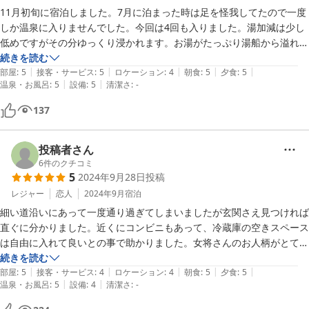
ん。

11月初旬に宿泊しました。7月に泊まった時は足を怪我してたので一度
少し寒い日でしたが、暖房で部屋を暖めた後、夜寝る時に消しても朝ま
しか温泉に入りませんでした。今回は4回も入りました。湯加減は少し
で寒くならずに寝られました。

低めですがその分ゆっくり浸かれます。お湯がたっぷり湯船から溢れて
ます．食事の味付けは美味しく、ご飯もうまかった。おかみさんのお話
続きを読む
食事はリーズナブルなプランでしたが、質、量ともにしっかりしてい
|
|
|
|
|
しは楽しみの一つです．いつかまた泊まりたい宿です。
部屋
:
5
接客・サービス
:
5
ロケーション
:
4
朝食
:
5
夕食
:
5
|
|
て、普通のプランと言われても違和感ないレベルで美味しくいただくこ
温泉・お風呂
:
5
設備
:
5
清潔さ
:
-
とができました。

137
ひとつ注文があるとすれば、今回部屋食だったのですが、部屋食と広間
などでの会場食とで選択できればよかったなと思います。

個人的には部屋食より会場での食事のほうが好きなので。

投稿者さん
6
件のクチコミ
従業員の方たちは、みなさん人当たりよく気分良く過ごさせていただき
5
2024年9月28日
投稿
ました。

レジャー
恋人
2024年9月
宿泊
今回は一人でしたが家族も連れて訪れたいと思いました。
細い道沿いにあって一度通り過ぎてしまいましたが玄関さえ見つければ
直ぐに分かりました。近くにコンビニもあって、冷蔵庫の空きスペース
は自由に入れて良いとの事で助かりました。女将さんのお人柄がとても
良くて気持ち良く対応させていただけました。夕食がとても美味しく
続きを読む
|
|
|
|
|
て、馬刺しもお刺身も大満足でした。貸切り風呂に何度も入りました
部屋
:
5
接客・サービス
:
4
ロケーション
:
4
朝食
:
5
夕食
:
5
|
|
温泉・お風呂
:
5
設備
:
4
清潔さ
:
-
が、温泉の源泉がふんだんに湧き出ていて、２４時間入れる事と、とろ
っとした質感と、温めなのでしばらくリラックスして入っていられる点