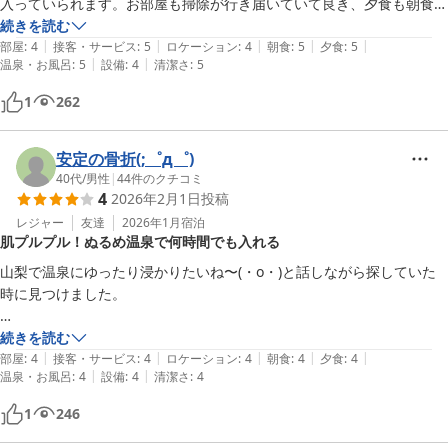
入っていられます。お部屋も掃除が行き届いていて良き、夕食も朝食も
気張った料理ではないがすべて美味しくて良きです。女将さんとのおし
続きを読む
|
|
|
|
|
ゃべりも楽しかった。また伺います。
部屋
:
4
接客・サービス
:
5
ロケーション
:
4
朝食
:
5
夕食
:
5
|
|
温泉・お風呂
:
5
設備
:
4
清潔さ
:
5
1
262
安定の骨折(;゜д゜)
40代
/
男性
|
44
件のクチコミ
4
2026年2月1日
投稿
レジャー
友達
2026年1月
宿泊
肌プルプル！ぬるめ温泉で何時間でも入れる
山梨で温泉にゆったり浸かりたいね〜(⁠・⁠o⁠・⁠)と話しながら探していた
時に見つけました。

女将さんが出迎えてくれて、楽しい話をしながら部屋移動してくれまし
続きを読む
|
|
|
|
|
た。一通り説明があってから早速館内を散策してきました。

部屋
:
4
接客・サービス
:
4
ロケーション
:
4
朝食
:
4
夕食
:
4
|
|
温泉・お風呂
:
4
設備
:
4
清潔さ
:
4
とても趣のある味が、歴史を感じさせてくれました。

1
246
食事はあえて食べきれる量で予約していたので、とても満足できまし
た。優しい味付けがホッとしますね
