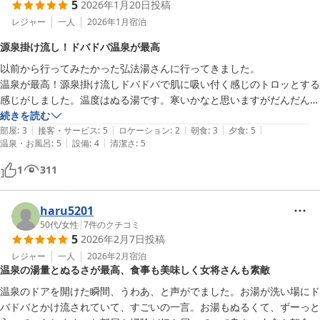
5
2026年1月20日
投稿
レジャー
一人
2026年1月
宿泊
源泉掛け流し！ドバドバ温泉が最高
以前から行ってみたかった弘法湯さんに行ってきました。

温泉が最高！源泉掛け流しドバドバで肌に吸い付く感じのトロッとする
感じがしました。温度はぬる湯です。寒いかなと思いますがだんだんと
あたたかく感じずーっと浸かっていられ出どきがわからないほど素晴ら
続きを読む
|
|
|
|
|
しい温泉です。

部屋
:
3
接客・サービス
:
5
ロケーション
:
2
朝食
:
3
夕食
:
5
|
|
温泉・お風呂
:
5
設備
:
4
清潔さ
:
5
貸し切り風呂もあり空いていれば何回でもはいれます。

建物は年代を感じますがお部屋はお掃除が行き届いておられ心地よく過
1
311
ごせました。が、ほとんど風呂に入ってた感じです笑。そのくらい温泉
が良かったです。

お食事も美味しくいただきました。私が行ったときは名産のころがきの
haru5201
天ぷらがあり、柿の天ぷらを食べたのが初めてでした。とっても美味し
50代
/
女性
|
7
件のクチコミ
5
2026年2月7日
投稿
かったです。

ありがとうございました。
レジャー
一人
2026年2月
宿泊
温泉の湯量とぬるさが最高、食事も美味しく女将さんも素敵
温泉のドアを開けた瞬間、うわあ、と声がでました。お湯が洗い場にド
バドバとかけ流されていて、すごいの一言。お湯もぬるくて、ずーっと