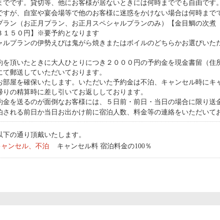
までです。貸切等、他にお客様が居ないときには何時まででも自由です
ですが、自室や宴会場等で他のお客様に迷惑をかけない場合は何時まで
プラン（お正月プラン、お正月スペシャルプランのみ）【金目鯛の次煮
３１５０円】※要予約となります
ャルプランの伊勢えびは鬼がら焼きまたはボイルのどちらかお選びいた
約を頂いたときに大人ひとりにつき２０００円の予約金を現金書留（住
にて郵送していただいております。
お部屋を確保いたします。いただいた予約金は不泊、キャンセル時にキ
帰りの精算時に差し引いてお返ししております。
約金を送るのが面倒なお客様には、５日前・前日・当日の場合に限り送
泊される前日か当日お出かけ前に宿泊人数、料金等の連絡をいただいて
以下の通り頂戴いたします。
キャンセル、不泊
キャンセル料 宿泊料金の100％