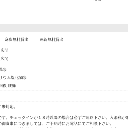
麻雀無料貸出
囲碁無料貸出
広間
広間
然温泉
ナトリウム塩化物泉
労回復 腰痛
に未対応。
です。チェックインが１８時以降の場合は必ずご連絡下さい。入湯税が
の御食事につきましては、ご予約時にお電話にてご相談下さい。