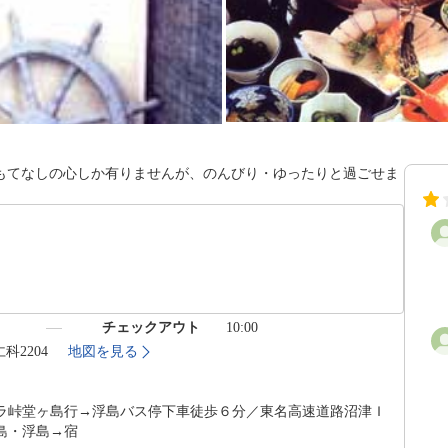
もてなしの心しか有りませんが、のんびり・ゆったりと過ごせま
）
チェックアウト
10:00
科2204
地図を見る
ラ峠堂ヶ島行→浮島バス停下車徒歩６分／東名高速道路沼津Ｉ
島・浮島→宿