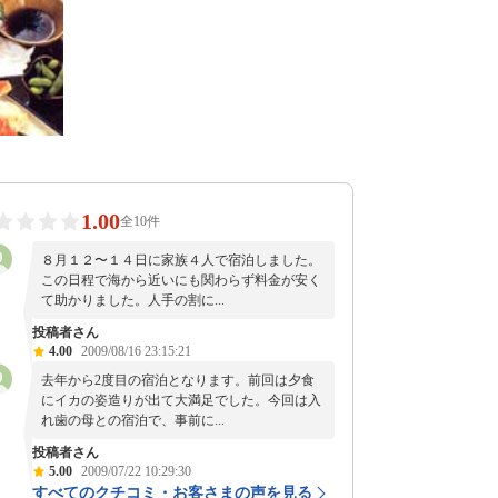
1.00
全10件
８月１２〜１４日に家族４人で宿泊しました。
この日程で海から近いにも関わらず料金が安く
て助かりました。人手の割に...
投稿者さん
4.00
2009/08/16 23:15:21
去年から2度目の宿泊となります。前回は夕食
にイカの姿造りが出て大満足でした。今回は入
れ歯の母との宿泊で、事前に...
投稿者さん
5.00
2009/07/22 10:29:30
すべてのクチコミ・お客さまの声を見る