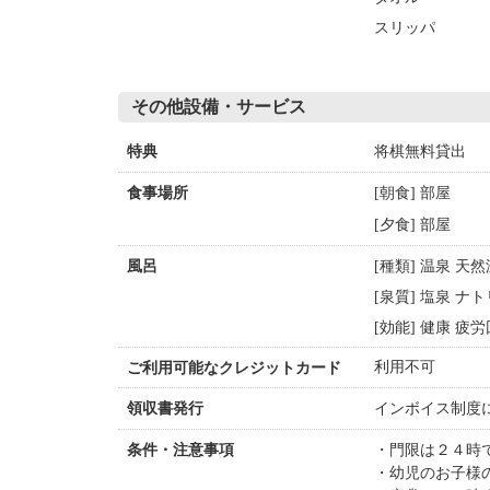
スリッパ
その他設備・サービス
将棋無料貸出
特典
[朝食] 部屋
食事場所
[夕食] 部屋
[種類] 温泉 天
風呂
[泉質] 塩泉 
[効能] 健康 疲
利用不可
ご利用可能なクレジットカード
インボイス制度
領収書発行
門限は２４時
条件・注意事項
幼児のお子様