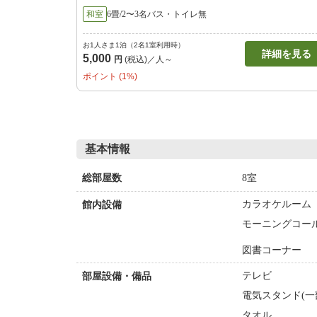
和室
6畳/2〜3名
バス・トイレ無
お1人さま1泊（2名1室利用時）
詳細を見る
5,000
円
(税込)／人～
ポイント (1%)
基本情報
8室
総部屋数
カラオケルーム
館内設備
モーニングコー
図書コーナー
テレビ
部屋設備・備品
電気スタンド(一
タオル