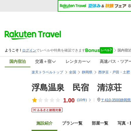
国内宿泊
交通＋宿
レンタカー
高速バス・ツア
楽天トラベルトップ
全国
静岡県
西伊豆・戸田・土肥
浮島温泉 民宿 清涼荘
1.00
(
10
件)
〒410-3500静
施設紹介
プラン一覧
部屋一覧
写真・動