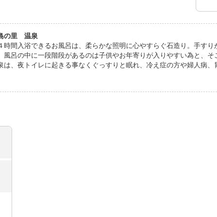
島の里 温泉
４時間入浴できるお風呂は、柔らかな照明に心やすらぐ石造り。手すり
、風呂の中に一段階段があるのは子供やお年寄りが入りやすい為と、そ
泉は、夜トイレに起きる事なくぐっすりと眠れ、冷え症の方や婦人病、
す。