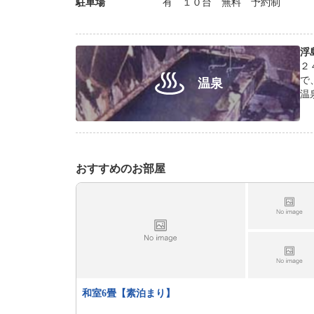
駐車場
有 １０台 無料 予約制
浮
２
で
温泉
温
ま
おすすめのお部屋
和室6畳【素泊まり】