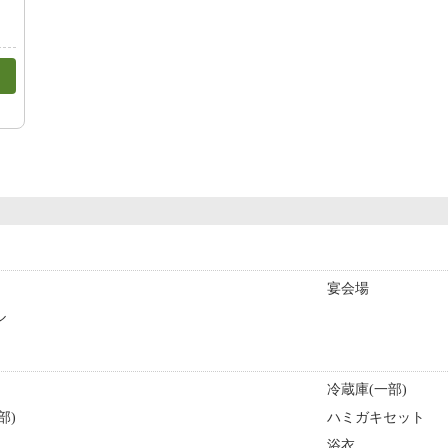
宴会場
ル
冷蔵庫(一部)
部)
ハミガキセット
浴衣