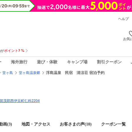
ヘルプ
お気
ー
海外旅行
遊び・体験
キャンプ場
割引クーポン
浮島温泉 民宿 清涼荘 宿泊予約
・堂ヶ島
堂ヶ島温泉郷
岡県賀茂郡西伊豆町仁科2204
画(3)
地図・アクセス
お客さまの声(
10
)
クーポン一覧