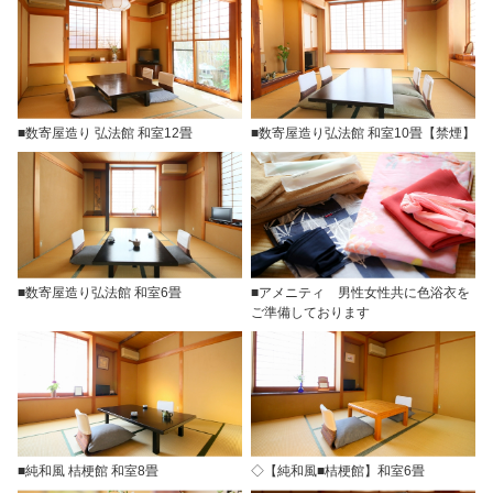
■数寄屋造り 弘法館 和室12畳
■数寄屋造り弘法館 和室10畳【禁煙】
■数寄屋造り弘法館 和室6畳
■アメニティ 男性女性共に色浴衣を
ご準備しております
■純和風 桔梗館 和室8畳
◇【純和風■桔梗館】和室6畳