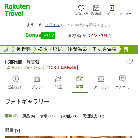
お気に入り
予約確認
ログイン
メニュー
全国
全国
長野県
松本・塩尻・浅間温泉・美ヶ原温泉
民
民芸旅館 深志荘
サステナブルトラベル
写真
施設紹介
プラン
部屋
クーポン
クチコミ
フォトギャラリー
部屋 (9)
風呂 (6)
食事 (63)
その他 (21)
周辺観光 (12)
部屋 (9)