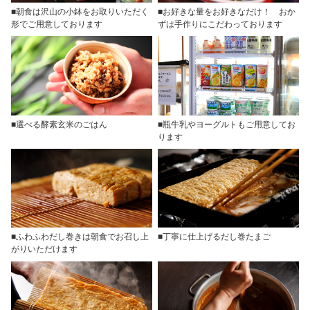
■朝食は沢山の小鉢をお取りいただく
■お好きな量をお好きなだけ！ おか
形でご用意しております
ずは手作りにこだわっております
■選べる酵素玄米のごはん
■瓶牛乳やヨーグルトもご用意してお
ります
■ふわふわだし巻きは朝食でお召し上
■丁寧に仕上げるだし巻たまご
がりいただけます