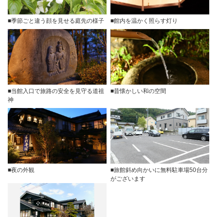
■季節ごと違う顔を見せる庭先の様子
■館内を温かく照らす灯り
■当館入口で旅路の安全を見守る道祖
■昔懐かしい和の空間
神
■夜の外観
■旅館斜め向かいに無料駐車場50台分
がございます