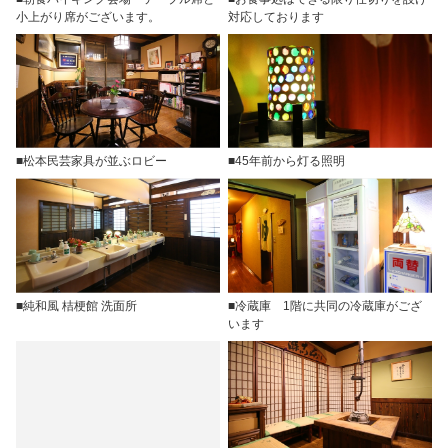
小上がり席がございます。
対応しております
■松本民芸家具が並ぶロビー
■45年前から灯る照明
■純和風 桔梗館 洗面所
■冷蔵庫 1階に共同の冷蔵庫がござ
います