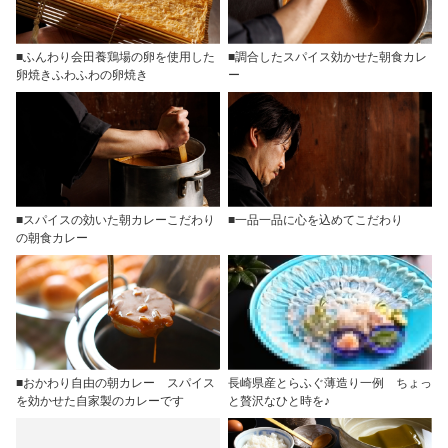
■ふんわり会田養鶏場の卵を使用した
■調合したスパイス効かせた朝食カレ
卵焼きふわふわの卵焼き
ー
■スパイスの効いた朝カレーこだわり
■一品一品に心を込めてこだわり
の朝食カレー
■おかわり自由の朝カレー スパイス
長崎県産とらふぐ薄造り一例 ちょっ
を効かせた自家製のカレーです
と贅沢なひと時を♪