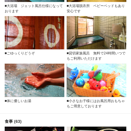
■大浴場 ジェット風呂仕様になって
■大浴場脱衣所 ベビーベッドもあり
おります
安心です
■ごゆっくりどうぞ
■貸切家族風呂 無料で24時間いつで
もご利用いただけます
■体に優しいお湯
■小さなお子様にはお風呂用おもちゃ
もご用意しております
食事 (63)