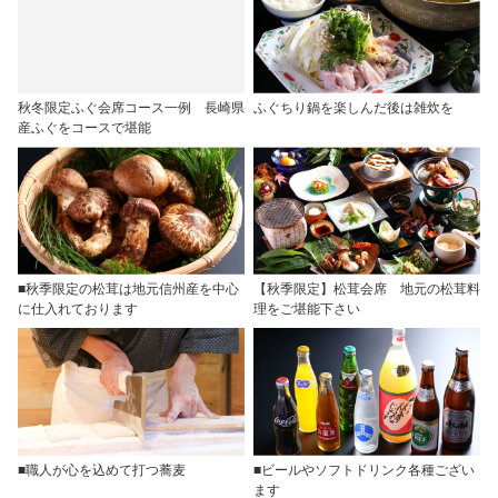
秋冬限定ふぐ会席コース一例 長崎県
ふぐちり鍋を楽しんだ後は雑炊を
産ふぐをコースで堪能
■秋季限定の松茸は地元信州産を中心
【秋季限定】松茸会席 地元の松茸料
に仕入れております
理をご堪能下さい
■職人が心を込めて打つ蕎麦
■ビールやソフトドリンク各種ござい
ます