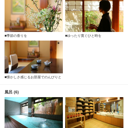
■季節の香りを
■ゆったり寛ぐひと時を
■懐かしさ感じるお部屋でのんびりと
風呂 (6)