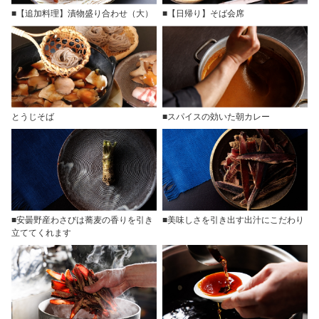
■【追加料理】漬物盛り合わせ（大）
■【日帰り】そば会席
とうじそば
■スパイスの効いた朝カレー
■安曇野産わさびは蕎麦の香りを引き
■美味しさを引き出す出汁にこだわり
立ててくれます