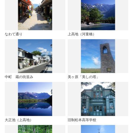
なわて通り
上高地（河童橋）
中町 蔵の街並み
美ヶ原「美しの塔」
大正池（上高地）
旧制松本高等学校