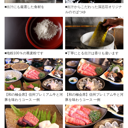
■出汁にも厳選した食材を
■出汁からこだわった深志荘オリジナ
ルのそばつゆ
■地粉100％の蕎麦粉です
■丁寧にとる出汁は香りも違います
【和の極会席】信州プレミアム牛と河
【和の極会席】信州プレミアム牛と河
豚を味わうコース 一例
豚を味わうコース 一例