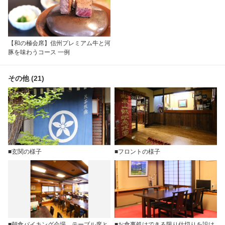
【和の極会席】信州プレミアム牛と河
豚を味わうコース 一例
その他 (21)
■玄関の様子
■フロントの様子
■朝食バイキング会場 テーブル席と
■お食事処はできる限り仕切りを設け