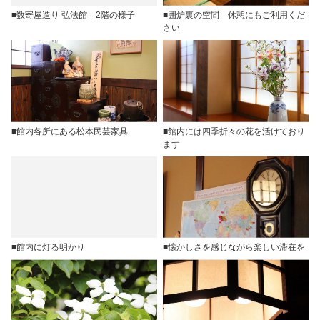
■数寄屋造り 弘法館 2階の様子
■囲炉裏の空間 休憩にもご利用くだ
さい
■館内各所にある松本民芸家具
■館内には四季折々の花を活けており
ます
■館内に灯る明かり
■懐かしさを感じながら楽しい滞在を