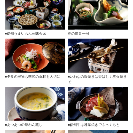
■信州うまいもん三昧会席
春の前菜一例
■夕食の椀物も季節の食材を大切に
■いわなの塩焼きは香ばしく炭火焼き
で
■あつあつの茶わん蒸し
■信州牛は朴葉焼きでふっくらと