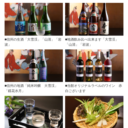
■信州の生酒「大雪渓」「山清」「岩
■地酒飲み比べ出来ます「大雪渓」
波」
「山清」「岩波」
■信州の地酒「純米吟醸 大雪渓」
■当館オリジナルラベルのワイン 赤
「鏡花水月」
白ございます