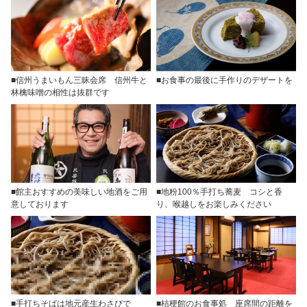
■信州うまいもん三昧会席 信州牛と
■お食事の最後に手作りのデザートを
林檎味噌の相性は抜群です
■館主おすすめの美味しい地酒をご用
■地粉100％手打ち蕎麦 コシと香
意しております
り、喉越しをお楽しみください
■手打ちそばは地元産生わさびで
■桔梗館のお食事処 座席間の距離を