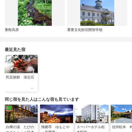
乗鞍高原
重要文化財旧開智学校
最近見た宿
民芸旅館 深志荘
同じ宿を見た人はこんな宿も見ています
白樺の湯 たびの
帰郷亭 ゆもとや
スーパーホテル松
信州松本 