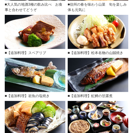
■大人気の地酒3種の飲み比べ お食
■信州の春を味わう山菜 旬を楽しみ
事と合わせてどうぞ
体も元気に
■【追加料理】スペアリブ
■【追加料理】松本名物の山賊焼き
■【追加料理】岩魚の塩焼き
■【追加料理】虹鱒の甘露煮