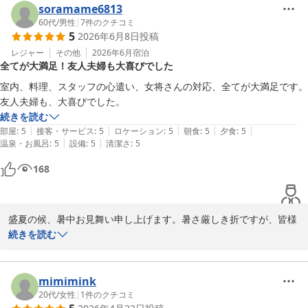
soramame6813
60代
/
男性
|
7
件のクチコミ
5
2026年6月8日
投稿
レジャー
その他
2026年6月
宿泊
全てが大満足！友人夫婦も大喜びでした
室内、料理、スタッフの心遣い、女将さんの対応、全てが大満足です。
友人夫婦も、大喜びでした。
続きを読む
|
|
|
|
|
部屋
:
5
接客・サービス
:
5
ロケーション
:
5
朝食
:
5
夕食
:
5
|
|
温泉・お風呂
:
5
設備
:
5
清潔さ
:
5
168
盛夏の候、暑中お見舞い申し上げます。暑さ厳しき折ですが、皆様
お変わりなくお過ごしの事と存じます。

続きを読む
先日は、数ある旅館の中から当館を選んで頂きました事心より感謝
申し上げます。また大変嬉しいお言葉を頂戴しスタッフ一同嬉しく
拝読させて頂きました。この様な温かいお言葉を頂戴致しますと私
mimimink
共の明日への励みとなります。重ねて御礼申し上げます。

20代
/
女性
|
1
件のクチコミ