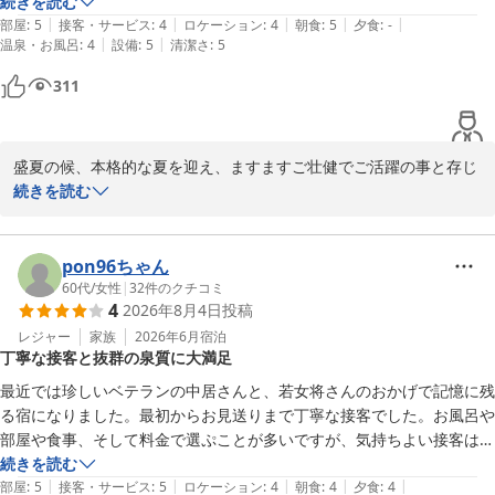
お部屋は綺麗にリニューアルされており備品も申し分なしです。

続きを読む
|
|
|
|
|
館内畳敷きでとても落ち着く空間です。

部屋
:
5
接客・サービス
:
4
ロケーション
:
4
朝食
:
5
夕食
:
-
|
|
温泉・お風呂
:
4
設備
:
5
清潔さ
:
5
お風呂ももちろんいいです(^^)

また特筆すべきは朝食で食べきれるか心配でしたがなんとか食べきれま
311
した笑

前日夜あまり食べてなくてよかった(^^)

またチャンスがあれば泊まりたい宿です。
盛夏の候、本格的な夏を迎え、ますますご壮健でご活躍の事と存じ
ます。

続きを読む
先日は数ある旅館の中から当館を選んで頂きました事心より感謝申
し上げます。この度は大変嬉しいお言葉を頂戴しスタッフ一同嬉し
く拝読させていただきました。このような温かいお言葉を頂戴致し
pon96ちゃん
ますと私共も明日への励みとなります。重ねて御礼申し上げます。

60代
/
女性
|
32
件のクチコミ
4
2026年8月4日
投稿
このお言葉を頂戴致しましてから、2ヶ月の間に５回もご来館いた
だきました事心より感謝申し上げます。今はスタッフ皆んなが、家
レジャー
家族
2026年6月
宿泊
丁寧な接客と抜群の泉質に大満足
族のような気持ちで自然と「お帰りなさい」という気持ちでお出迎
えさせていただいております。お客様の優しい笑顔とお人柄に私共
最近では珍しいベテランの中居さんと、若女将さんのおかげで記憶に残
スタッフも元気を頂いております。

る宿になりました。最初からお見送りまで丁寧な接客でした。お風呂や
お客様とご縁を頂けた事を心より感謝申し上げます。

部屋や食事、そして料金で選ぷことが多いですが、気持ちよい接客は大
またのご来館スタッフ一同「お帰りなさい」という気持ちで心より
切だと思います。お部屋の温泉の泉質は抜群です。大浴場でのびのびす
続きを読む
お待ちしております。猛暑の中、お忙しい毎日と存じます。ご体調
|
|
|
|
|
るのも気持ちいいですが、ここの部屋風呂は最高ですね。なんとなく選
部屋
:
5
接客・サービス
:
5
ロケーション
:
4
朝食
:
4
夕食
:
4