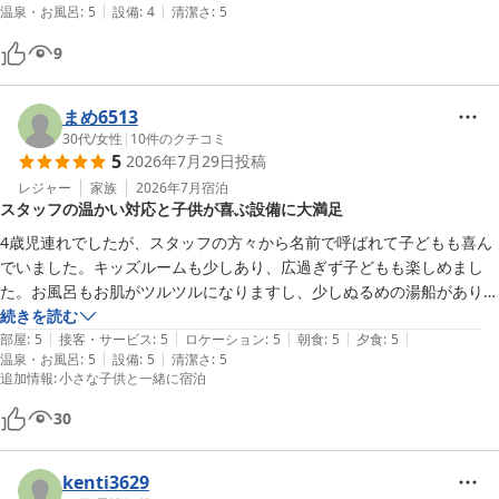
にご留意の上ご活躍くださいませ。

|
|
温泉・お風呂
:
5
設備
:
4
清潔さ
:
5
んだ温泉地ですが、泊まってよかったお宿でした。
9
中松屋旅館

九代目女将 土井康子
まめ6513
別所温泉 旅館 中松屋
30代
/
女性
|
10
件のクチコミ
2026-08-08
5
2026年7月29日
投稿
レジャー
家族
2026年7月
宿泊
スタッフの温かい対応と子供が喜ぶ設備に大満足
4歳児連れでしたが、スタッフの方々から名前で呼ばれて子どもも喜ん
でいました。キッズルームも少しあり、広過ぎず子どもも楽しめまし
た。お風呂もお肌がツルツルになりますし、少しぬるめの湯船があり子
どもがとても気に入ったようでした。部屋でネトフリやYouTubeが見
続きを読む
|
|
|
|
|
れるのはありがたかったです。またリピートしたいです。
部屋
:
5
接客・サービス
:
5
ロケーション
:
5
朝食
:
5
夕食
:
5
|
|
温泉・お風呂
:
5
設備
:
5
清潔さ
:
5
追加情報
:
小さな子供と一緒に宿泊
30
kenti3629