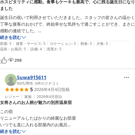
ホスピタリティに感動。食事もケーキも最高で、心に残る誕生日になり
も楽しいひと時を過ごさせていただきました。長男さんが大の真田
ました
ファン、真田幸村の隠し湯石湯が当館の近くにあり、石湯のご説明
​誕生日の祝いで利用させていただきました。スタッフの皆さんの温かく
をすると大変お喜びいただき、「ダッシュで写真を撮りに行く。」
丁寧な接客のおかげで、終始幸せな気持ちで過ごすことができ、まさに
と、若者らしいお話に私共も心が和みました。前日は松本にご宿泊
感動の連続でした。

なさり、松代善光寺に行かれたとの事。大変有意義な卒業旅行だっ
​館内は畳敷きで足元から心地よく、温泉やサウナも最高で心身ともにリ
続きを読む
た事と存じます。その貴重な思い出の1ページに当館を選んで頂き
|
|
|
|
|
ラックスできました。

部屋
:
5
接客・サービス
:
5
ロケーション
:
5
朝食
:
5
夕食
:
5
ましたこと心より感謝致します。また、別所の湯が恋しくなりまし
|
|
温泉・お風呂
:
5
設備
:
4
清潔さ
:
5
夕食は「ステーキとカニしゃぶ」のプランにしましたが、カニは身がぎ
たら、当館を思い出していただければ幸いでございます。またのご
っしり、ステーキも驚くほど柔らかくて本当に美味しかったです。

来館「お帰りなさい」という気持ちで心よりお待ちしております。

298
​また、お祝いに用意していただいたケーキが、フルーツたっぷりで生ク
新生活が実り多いものになりますようお祈り致します。

リームも絶品でした！細かなところまでおもてなしの心を感じ、この宿
を選んで本当に良かったと思いました。

Suwa915611
中松屋旅館

​次はぜひ両親や家族も連れて、また伺いたいと思います。素敵な思い出
60代
/
男性
|
6
件のクチコミ
九代目　女将　土井康子
5
2026年4月4日
投稿
をありがとうございました！
別所温泉 旅館 中松屋
レジャー
家族
2026年4月
宿泊
2026-03-31
女将さんのお人柄が魅力の別所温泉宿
この宿

リニューアルしたばかりの綺麗なお部屋

いつでも直に入れる部屋内のお風呂

ボリューミーで美味しい料理

続きを読む