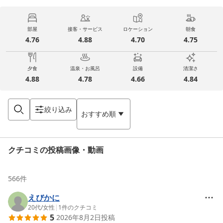
部屋
接客・サービス
ロケーション
朝食
4.76
4.88
4.70
4.75
夕食
温泉・お風呂
設備
清潔さ
4.88
4.78
4.66
4.84
絞り込み
おすすめ順
クチコミの投稿画像・動画
566
件
えびかに
20代
/
女性
|
1
件のクチコミ
5
2026年8月2日
投稿