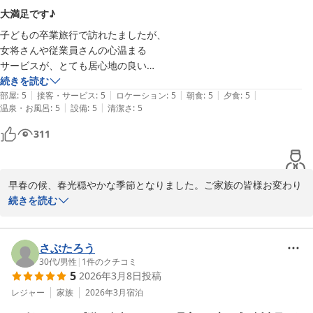
と。この度はご遠方よりお越しいただき心より感謝致します。その
大満足です♪
ようなご縁で別所温泉はよくお越しになると伺い、別所の湯がお好
子どもの卒業旅行で訪れたましたが、

きでお越しくださることを嬉しく思いました。お兄妹様とっても仲
女将さんや従業員さんの心温まる

が良く、私も色々お話をさせて頂き楽しいひと時を過ごさせて頂き
サービスが、とても居心地の良い

ました。

空間にしてくれました。

続きを読む
また、こちらにいらっしゃる際には当館を思い出して頂けると幸い
|
|
|
|
|
夕食や朝食も美味しく、

部屋
:
5
接客・サービス
:
5
ロケーション
:
5
朝食
:
5
夕食
:
5
でございます。またのご来館スタッフ一同「お帰りなさい」という
|
|
温泉・お風呂
:
5
設備
:
5
清潔さ
:
5
また旅館の大浴場や公衆浴場の温泉も

気持ちで心よりお待ちしております。

気持ちが良かったです。

桜の便りもすぐそこまで届いております。ご自愛のくださいますよ
311
今回、初めて宿泊しましたが、

うお祈りしております。

ぜひもう一度、訪れたいところに

なりました。
中松屋旅館

早春の候、春光穏やかな季節となりました。ご家族の皆様お変わり
九代目　女将　土井康子
なくお過ごしの事と存じます。

続きを読む
別所温泉 旅館 中松屋
先日は数ある旅館の中から思い出の記念日に当館を選んで頂きまし
2026-03-21
たこと、心より感謝申し上げます。

また、大変嬉しいお言葉を頂戴し、スタッフ一同嬉しく拝読させて
さぶたろう
いただきました。このような温かいお言葉を頂戴いたしますと私共
30代
/
男性
|
1
件のクチコミ
5
2026年3月8日
投稿
も明日への励みとなります。重ねて御礼申し上げます。

この度は、息子さんの次男さんのご卒業のお祝いで当館にお越しい
レジャー
家族
2026年3月
宿泊
ただき、爽やかなご兄弟様と、明るいご家族様にお会いでき、私共