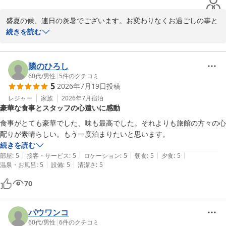
盛夏の候、連日の炎暑でございます。お変わりなくお過ごしの事と
存じます。先日は、数ある旅館の中から当館を選んで頂きました事
続きを読む
心より感謝申し上げます。この度は大変嬉しいお言葉を頂戴しスタ
ッフ一同嬉しく拝読させて頂きました。この様な温かいお言葉を頂
戴致しますと明日への励みとなります。重ねて御礼申し上げます。

隣のひろし
前日は蓼科にお泊りになり、当館にお越しくださったとのこと、と
60代
/
男性
|
5
件のクチコミ
5
2026年7月19日
投稿
っても仲良しの旅好きのご夫婦様でしたので、私も旅の話をお伺い
し楽しいひと時を過ごさせて頂きました。

レジャー
家族
2026年7月
宿泊
豪華な食事とスタッフの心遣いに感動
お次の旅は鹿児島いぶすきに行かれるとのこと、ご主人様ナレータ
ーさんの様な滑らかなお話し口調についつい引き込まれて、ワクワ
食事がとても豪華でした、味も最高でした。それよりも旅館の方々の心
クしながらお話をお伺いしてしまいまいした。また、旅のお話の続
配りが素晴らしい。もう一度泊まりたいと思います。
きをお伺いしたく存じます。

続きを読む
また、別所の湯が恋しくなりましたら当館を思い出して頂ければ幸
|
|
|
|
|
部屋
:
5
接客・サービス
:
5
ロケーション
:
5
朝食
:
5
夕食
:
5
いでございます。またのご来館スタッフ一同「お帰りなさい」とい
|
|
温泉・お風呂
:
5
設備
:
5
清潔さ
:
5
う気持ちで心よりお待ちしております。

70
酷暑のみぎり、何卒、ご自愛くださいますようお祈り致します。

中松屋旅館

パウワンコ
九代目　女将　土井康子
60代
/
男性
|
6
件のクチコミ