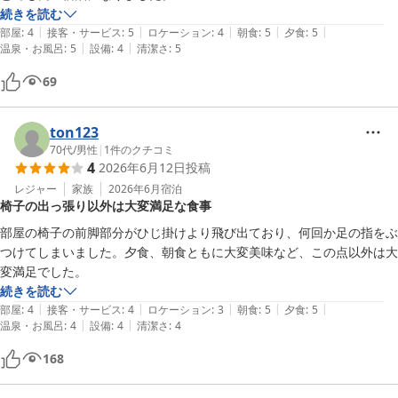
続きを読む
|
|
|
|
|
部屋
:
4
接客・サービス
:
5
ロケーション
:
4
朝食
:
5
夕食
:
5
|
|
温泉・お風呂
:
5
設備
:
4
清潔さ
:
5
69
ton123
70代
/
男性
|
1
件のクチコミ
4
2026年6月12日
投稿
レジャー
家族
2026年6月
宿泊
椅子の出っ張り以外は大変満足な食事
部屋の椅子の前脚部分がひじ掛けより飛び出ており、何回か足の指をぶ
つけてしまいました。夕食、朝食ともに大変美味など、この点以外は大
変満足でした。
続きを読む
|
|
|
|
|
部屋
:
4
接客・サービス
:
4
ロケーション
:
3
朝食
:
5
夕食
:
5
|
|
温泉・お風呂
:
4
設備
:
4
清潔さ
:
4
168