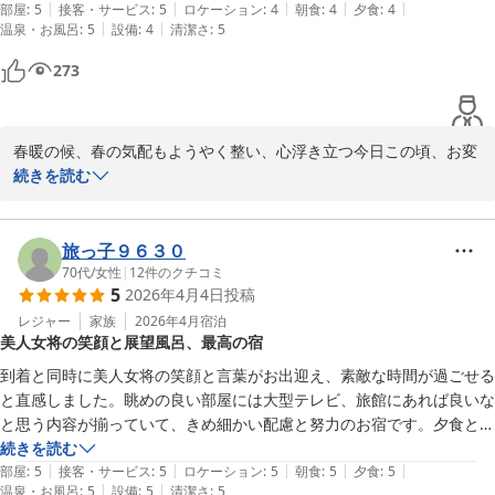
|
|
|
|
|
部屋
:
5
接客・サービス
:
5
ロケーション
:
4
朝食
:
4
夕食
:
4
|
|
温泉・お風呂
:
5
設備
:
4
清潔さ
:
5
でも、この宿の魅力は

なんといっても気さくで

273
心遣いあふれる

女将さんのお人柄かなあ。

春暖の候、春の気配もようやく整い、心浮き立つ今日この頃、お変
家族経営ならではのアットホームな

わりなくご活躍の事とお喜び申し上げます。

続きを読む
雰囲気ただよう宿。

先日は数ある旅館の中から貴重なお休みの日に当館を選んでいただ
きました事、心より感謝申し上げます。また、身に余るほどの嬉し
いお言葉を頂戴し、思わず涙が出そうになりました。この様なお言
旅っ子９６３０
葉を頂戴致しますと神様からの贈り物のように感じ、この仕事に携
70代
/
女性
|
12
件のクチコミ
5
2026年4月4日
投稿
われて良かったと思う瞬間でございます。重ねて御礼申し上げま
す。

レジャー
家族
2026年4月
宿泊
別所温泉の宿ではイチオシです!

美人女将の笑顔と展望風呂、最高の宿
ご主人様が諏訪大社が大好きで、その後別所温泉にお泊まりになる
とのこと。その日は諏訪大社に行かれた後霧ヶ峰に行かれ、この時
到着と同時に美人女将の笑顔と言葉がお出迎え、素敵な時間が過ごせる
期の霧ヶ峰は静かでとってもいいと。「静かなところが好きなの
と直感しました。眺めの良い部屋には大型テレビ、旅館にあれば良いな
で」と、別所温泉は山間の静かな温泉地ですので、別所温泉がお好
と思う内容が揃っていて、きめ細かい配慮と努力のお宿です。夕食と朝
きなのを心から納得いたしました。

食どちらも、落ち着いたスペースにて、見た目良し味良しの品々を、老
続きを読む
お帰りの際には「普段とっても忙しいので本当にゆっくりでき
|
|
|
|
|
夫婦で美味しく完食しました。掛け流しの展望風呂からは山々の臨めが
部屋
:
5
接客・サービス
:
5
ロケーション
:
5
朝食
:
5
夕食
:
5
た。」と仰って頂き、ゆったりした時の流れの中でエネルギーチャ
|
|
温泉・お風呂
:
5
設備
:
5
清潔さ
:
5