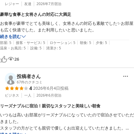
レジャー
友達
2026年7月
宿泊
豪華な食事と女将さんの対応に大満足
お食事が豪華でとても美味しく、女将さんの対応も素敵でした✨️お部屋
も広く快適でした。また利用したいと思いました。
続きを読む
|
|
|
|
|
部屋
:
5
接客・サービス
:
5
ロケーション
:
5
朝食
:
5
夕食
:
5
|
|
温泉・お風呂
:
5
設備
:
5
清潔さ
:
5
26
投稿者さん
67
件のクチコミ
4
2026年6月4日
投稿
ビジネス
一人
2026年6月
宿泊
リーズナブルに宿泊！親切なスタッフと美味しい朝食
いつもは高いお部屋がリーズナブルになっていたので宿泊させていただ
きました。

スタッフの方がとても親切で優しくお出迎えしていただきました。
