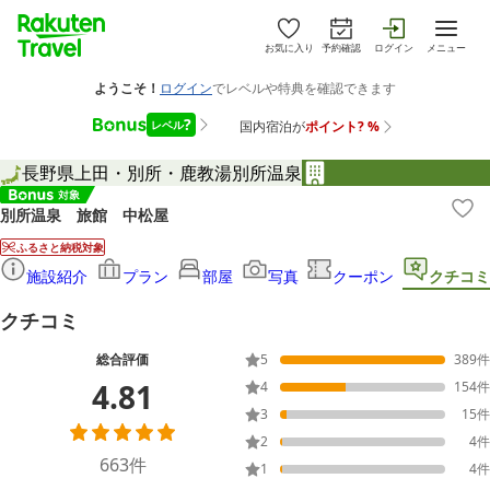
お気に入り
予約確認
ログイン
メニュー
長野県
上田・別所・鹿教湯
別所温泉
別所温泉 旅館 中松屋
ふるさと納税対象
施設紹介
プラン
部屋
写真
クーポン
クチコミ
クチコミ
総合評価
5
389
件
4.81
4
154
件
3
15
件
2
4
件
663
件
1
4
件