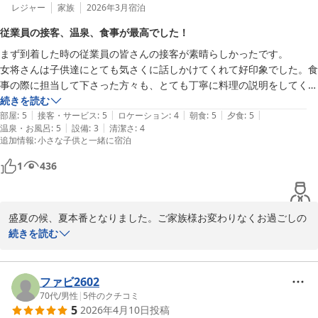
お越しくださったとのこと。親孝行の娘さんの心、お二人の笑顔に
レジャー
家族
2026年3月
宿泊
私共も幸せな気持ちでおもてなしさせて頂きました。

従業員の接客、温泉、食事が最高でした！
長年続けていたお仕事を頑張ったでたので、今度は違うお仕事をな
まず到着した時の従業員の皆さんの接客が素晴らしかったです。

さりたいとのこと。過ごしのんびりなさり新しいお仕事を始められ
女将さんは子供達にとても気さくに話しかけてくれて好印象でした。食
た頃でしょうか？また、ゆっくりしたい時には当館を思い出して頂
事の際に担当して下さった方々も、とても丁寧に料理の説明をしてくだ
ければ幸いでございます。またのご来館スタッフ一同「お帰りなさ
さったり、とても心地よい空間で美味しく頂くことができました。

続きを読む
い」と言う気持ちで心よりお待ちしております。

|
|
|
|
|
部屋の掛け流し温泉は湯の花たっぷりで最高でした！お部屋もリニュー
部屋
:
5
接客・サービス
:
5
ロケーション
:
4
朝食
:
5
夕食
:
5
厳しき暑さが続きます。くれぐれもご自愛下さいませ。

|
|
温泉・お風呂
:
5
設備
:
3
清潔さ
:
4
アルされていてとても綺麗で掃除も行き届いてました。アメニティもベ
追加情報
:
小さな子供と一緒に宿泊
ージュの個包装で揃えていてとても綺麗でした。

中松屋旅館

夕食も朝食もどれもこれも美味しくて、子供達は初めて食べる食材に興
九代目　女将　土井康子
1
436
味津々で、家族の会話も増え楽しい食事の場となりました。

別所温泉 旅館 中松屋
2026-07-13
また絶対中松屋さんに来たい！と家族全員が思える宿でした。ありがと
盛夏の候、夏本番となりました。ご家族様お変わりなくお過ごしの
うございました。
事と存じます。

続きを読む
先日は数ある旅館の中から、貴重なお休みに日に当館を選んで頂き
ました事心より感謝申し上げます。

また、この度は大変嬉しいお言葉を頂戴しスタッフ一同嬉しく拝読
ファビ2602
させて頂きました。この様な心温まるお言葉を頂戴致しますと私共
70代
/
男性
|
5
件のクチコミ
5
2026年4月10日
投稿
の明日への励みとなります。重ねて御礼申し上げます。
