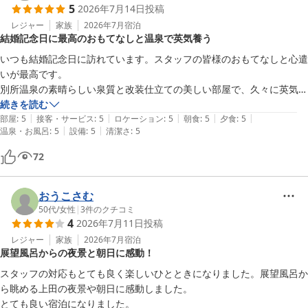
5
2026年7月14日
投稿
別所温泉 旅館 中松屋
レジャー
家族
2026年7月
宿泊
2026-08-08
結婚記念日に最高のおもてなしと温泉で英気養う
いつも結婚記念日に訪れています。スタッフの皆様のおもてなしと心遣
いが最高です。

別所温泉の素晴らしい泉質と改装仕立ての美しい部屋で、久々に英気を
養えました。
続きを読む
|
|
|
|
|
部屋
:
5
接客・サービス
:
5
ロケーション
:
5
朝食
:
5
夕食
:
5
|
|
温泉・お風呂
:
5
設備
:
5
清潔さ
:
5
72
おうこさむ
50代
/
女性
|
3
件のクチコミ
4
2026年7月11日
投稿
レジャー
家族
2026年7月
宿泊
展望風呂からの夜景と朝日に感動！
スタッフの対応もとても良く楽しいひとときになりました。展望風呂か
ら眺める上田の夜景や朝日に感動しました。
