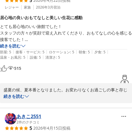
5
2026年4月22日
投稿
この度はとっても明るいご友人ご夫妻様とのご旅行に当館にご縁を
いただきました事を心より感謝申し上げます。私もとっても楽しい
レジャー
家族
2026年3月
宿泊
ひと時を過ごさせて頂きました。また、当館の手書きのアンケート
居心地の良いおもてなしと美しい生花に感動
用紙にもスタッフ皆んなが感動するようなお言葉を頂戴し、私も感
とても居心地のいい旅館でした！

動して思わず涙が出てしまいました。担当した中居さんのスタッフ
スタッフの方々が笑顔で迎え入れてくださり、おもてなしの心を感じる
も、お客様のアンケート用紙を拝見し、当館でお仕事をさせていた
接客でした！

だくことができて本当に良かったと感動の言葉を頂きました。私達
館内やお部屋もとても綺麗で、廊下や浴場などに生花が飾られており細
続きを読む
は日頃から多くのお客様の「ありがとう」の笑顔で、元気を頂きま
|
|
|
|
|
部にも心遣いを感じました。

部屋
:
5
接客・サービス
:
5
ロケーション
:
5
朝食
:
5
夕食
:
5
す。私もこの仕事に携わることができて良かったと思える瞬間でえ
|
|
温泉・お風呂
:
5
設備
:
5
清潔さ
:
5
お風呂もお食事も大満足で、母親へのプレゼント旅行でしたが記念に残
ございます。これからも人でしかなしえない心のこもったおもてな
る旅になりました！

しを精進して参りたいと思っております。

515
また、皆様の笑顔にお会いしたく存じます。またのご来館スタッフ
一同「お帰りなさい」という気持ちで心よりお待ちしております。
酷暑のみぎり、何卒ご自愛くださいますようお祈り申し上げます。

盛夏の候、夏本番となりました。お変わりなくお過ごしの事と存じ
ます。先日は数ある旅館の中から貴重なお休みに日に当館を選んで
続きを読む
中松屋旅館

頂きました事心より感謝申し上げます。

九代目　女将　土井康子
大変嬉しいお言葉を頂戴しスタッフ一同嬉しく拝読させて頂きまし
別所温泉 旅館 中松屋
た。このような心温まるお言葉を頂戴致しますと私共も明日への励
あきこ2551
2026-08-08
みとなります。重ねて御礼申し上げます。

2
件のクチコミ
5
2026年4月15日
投稿
この度は、お母様の退職祝いにとお嬢様のプレゼント旅行で当館に