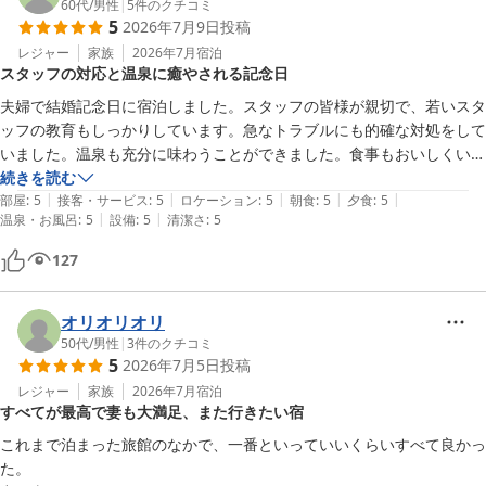
60代
/
男性
|
5
件のクチコミ
5
2026年7月9日
投稿
レジャー
家族
2026年7月
宿泊
スタッフの対応と温泉に癒やされる記念日
夫婦で結婚記念日に宿泊しました。スタッフの皆様が親切で、若いスタ
ッフの教育もしっかりしています。急なトラブルにも的確な対処をして
いました。温泉も充分に味わうことができました。食事もおいしくい食
べられました。静かな景観でのんびりできました。良い従業員いる宿泊
続きを読む
|
|
|
|
|
施設にまた来たくなりました。
部屋
:
5
接客・サービス
:
5
ロケーション
:
5
朝食
:
5
夕食
:
5
|
|
温泉・お風呂
:
5
設備
:
5
清潔さ
:
5
127
オリオリオリ
50代
/
男性
|
3
件のクチコミ
5
2026年7月5日
投稿
レジャー
家族
2026年7月
宿泊
すべてが最高で妻も大満足、また行きたい宿
これまで泊まった旅館のなかで、一番といっていいくらいすべて良かっ
た。
