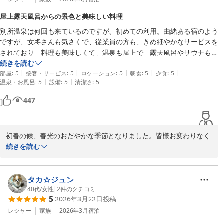
れ、この度は当館に泊られたとの事別所温泉も3回目とお伺いし、
屋上露天風呂からの景色と美味しい料理
別所の湯もお好きとのこと。この度は当館にご縁をいただきことが
別所温泉は何回も来ているのですが、初めての利用。由緒ある宿のよう
でき心より嬉しく思いました。また、探偵さんリュック空いてます
ですが、女将さんも気さくで、従業員の方も、きめ細やかなサービスを
よ。のドラマもご覧になられていらして、ドラマのお話でも楽しい
されており、料理も美味しくて、温泉も屋上で、露天風呂やサウナもあ
お話をさせて頂き楽しいひと時を過ごさせて頂きました。とっても
り、そこからの景色も最高でした。

続きを読む
素敵なご夫婦様のえがおが忘れられません。また別所の湯が恋しく
|
|
|
|
|
今回は、割安で利用でき、しかも部屋のリニューアルを終えたばかり、
部屋
:
5
接客・サービス
:
5
ロケーション
:
5
朝食
:
5
夕食
:
5
なりましたら、当館を思い出して頂ければ幸いでございます。

|
|
温泉・お風呂
:
5
設備
:
5
清潔さ
:
5
と言うことで、とても快適に過ごせました。次回も、割安で泊まれると
またのご来館スタッフ一同「お帰りなさい」という気持ちで心より
良いのですが。
お待ちしております。

447
これから、厳しい暑さが続くと存じます。くれぐれもご自愛くださ
いませ。

初春の候、春光のおだやかな季節となりました。皆様お変わりなく
中松屋旅館

お過ごしのことと存じます。先日は数ある旅館の中から、当館を選
続きを読む
九代目　女将　土井康子
んで頂きました事心より感謝申し上げます。また、この度は大変嬉
別所温泉 旅館 中松屋
しいお言葉を頂戴しスタッフ一同嬉しく拝読させて頂きました。こ
2026-07-13
の様な温かいお言葉を頂戴致しますと私共の励みとなります。重ね
タカ☆ジュン
て御礼申し上げます。

40代
/
女性
|
2
件のクチコミ
5
2026年3月22日
投稿
信州にご親戚があり、お兄妹様と法事でお越しくださったとのこ
レジャー
家族
2026年3月
宿泊