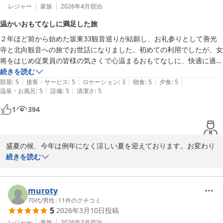
とっても素敵なご家族様で私共も楽しいひと時を過ごさせて頂きま
レジャー
家族
2026年4月
宿泊
した。佐久の未来館に寄って来られたとの事とっても楽しかったと
温かいおもてなしに満足した旅
お話してくださり、お帰りの際にはこんにゃくパークに行かれると
２年ほど前から始めた坂東33観音巡りが結願し、お礼参りとして善光
の事。明るいご家族様の笑顔が忘れられません。お子様もとっても
寺と北向観音への旅でお世話になりました。初めての利用でしたが、女
素敵でこれからの成長を私共も楽しみにしております。

将をはじめ従業員の皆様の気さくで心温まるおもてなしに、快適に過ご
また、信州にいらっしゃる際には当館を思い出して頂けると幸いで
すことが出来ました。丁寧に手をかけて作られたお料理、お掃除が行き
続きを読む
ございます。またのご来館スタッフ一同「お帰りなさい」と言う気
|
|
|
|
|
届いたお部屋、良質な泉質のお風呂、とても満足して帰宅の途につきま
部屋
:
5
接客・サービス
:
5
ロケーション
:
3
朝食
:
5
夕食
:
5
持ちで心よりお待ちしております。

|
|
温泉・お風呂
:
5
設備
:
5
清潔さ
:
5
した。ありがとうございました。
厳しい暑さが続きます。くれぐれもご自愛くださいませ。

1
394
中松屋旅館

九代目　女将　土井康子
別所温泉 旅館 中松屋
盛夏の候、今年は例年になく涼しい夏を迎えております。お変わり
2026-07-13
なくお過ごしの事と存じます。

続きを読む
先日は数ある旅館の中から貴重なお休みに日に当館を選んでいただ
きました事心より感謝申し上げます。

この度は大変嬉しいお言葉を頂戴しスタッフ一同嬉しく拝読させて
muroty
頂きました。この様な温かいお言葉を頂戴致しますと私共も明日へ
70代
/
男性
|
11
件のクチコミ
5
2026年3月10日
投稿
の励みとなります。重ねて御礼申し上げます。

坂東33観音御礼参りで、前日は善光寺さん近くにお泊まりになら
レジャー
家族
2026年3月
宿泊