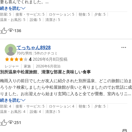
妻も喜んでくれました。

また行きたいと思える宿。

続きを読む
|
|
|
|
|
おすすめの旅館です。

部屋
:
5
接客・サービス
:
5
ロケーション
:
5
朝食
:
5
夕食
:
5
|
|
温泉・お風呂
:
5
設備
:
5
清潔さ
:
5
別所温泉も風情があって、次回は外湯めぐりも楽しんでみたい。
136
てっちゃん8928
70代
/
男性
|
5
件のクチコミ
4
2026年6月8日
投稿
レジャー
家族
2026年6月
宿泊
別所温泉中松屋旅館、清潔な部屋と美味しい食事
梅雨入りの前日でしたが友人に紹介された別所温泉、どこの旅館に泊ま
ろうか？検索しましたら中松屋旅館が良いと有りましたのでお世話に成
りました。お出迎えから始まり玄関に入ると全てが畳敷、室内もリニュ
ーアルしたようで清潔で綺麗でした。夕食、朝食も厳選された新鮮な物
続きを読む
|
|
|
|
|
を使用し大変美味しくいただきました

部屋
:
4
接客・サービス
:
5
ロケーション
:
4
朝食
:
5
夕食
:
5
|
|
温泉・お風呂
:
4
設備
:
4
清潔さ
:
5
接客係の人も心配り良く特に美人女将の振る舞い良く皆さんの投稿通り
と思いました

251
又機会が有ればお世話に成りたいと思います