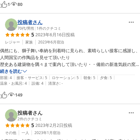
意で美食家、陶芸家で高名なかの北大路 魯山人先生がお泊りになった
1
80
というお部屋を使わせていただくことができとても幸運でした。また翌
日の朝食は明治天皇陛下がお食事されたという「南天の間」でいただく
ことができ非常に恐縮する思いでしたが、光栄なことで嬉しく思いま
投稿者さん
す。

70代
/
男性
|
1
件のクチコミ
5
2023年6月16日
投稿
また文化財級の犬養毅（犬養木堂）先生の書の額などがさりげなく飾ら
れていたりします。びっくりするほどの著名な方々がたくさんお泊りに
レジャー
家族
2023年6月
宿泊
なった非常に由緒ある旅館であることをひしひしを感じます。こちらは
偶然にも、獅子舞い奉納を到着時に見られ、素晴らしい接客に感謝し、
もっともっと有名であってもおかしくないです。ずっとずっと残してい
人間国宝の作陶品を見せて頂いたり

歴史ある建築物を隅々まで案内して頂いたり・・備前の新進気鋭の窯を
紹介して頂いたり

続きを読む
|
|
|
|
|
 只、 ただ感謝の宿でした。

部屋
:
4
接客・サービス
:
5
ロケーション
:
5
朝食
:
5
夕食
:
5
|
|
温泉・お風呂
:
4
設備
:
4
清潔さ
:
-
149
投稿者さん
2
件のクチコミ
5
2023年2月2日
投稿
その他
一人
2023年1月
宿泊