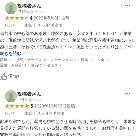
投稿者さん
174
件のクチコミ
4
2022年5月8日
投稿
レジャー
家族
2022年5月
宿泊
備前市の中心部である片上地区にある、安政３年（１８５６年）創業
の、備前焼に所縁が深い老舗宿です。創業時の面影を残す建物のレトロ
感は圧巻、それでいて洗面所やトイレ、風呂といった水回りはリノベー
トされていて、古い和風旅館にありがちな「トイレと風呂が...」といっ
続きを読む
|
|
|
|
|
たことはありません。備前焼の作家も多く泊まった（廊下には作品がズ
部屋
:
4
接客・サービス
:
4
ロケーション
:
4
朝食
:
4
夕食
:
4
|
|
温泉・お風呂
:
3
設備
:
5
清潔さ
:
-
ラリ）というこの宿、岡山出身の医学者だった緒方洪庵がしばしば泊っ
たという客室をあてがっていただき、備前焼の食器で季節の素材を用い
57
た手造り会席膳を楽しみました。ＧＷ中でしたので料金は安くありませ
んでしたが、たまにはこういう歴史ある和風旅館も良いものだと感じま
した。
投稿者さん
11
件のクチコミ
5
2020年10月13日
投稿
レジャー
家族
2020年10月
宿泊
鄙稀な宿でした。歴史を彷彿とさせる時間だけを物語る由なく、未来を
見据えた展開を模索している賢い面をも感じました。お料理も美味しく
安政三年の頃の、大した御馳走と謂った感じ。
