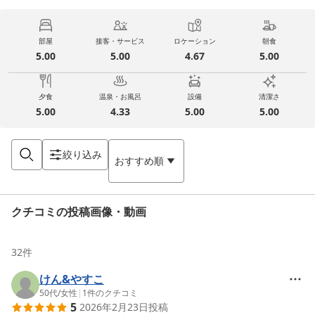
部屋
接客・サービス
ロケーション
朝食
5.00
5.00
4.67
5.00
夕食
温泉・お風呂
設備
清潔さ
5.00
4.33
5.00
5.00
絞り込み
おすすめ順
クチコミの投稿画像・動画
32
件
けん&やすこ
50代
/
女性
|
1
件のクチコミ
5
2026年2月23日
投稿