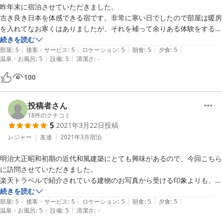
昨年末に宿泊させていただきました。

古き良き日本を体感できる宿です。非常に寒い日でしたので部屋は暖房
を入れてなお寒くはありましたが、それを補って余りある体験をするこ
とができました。

続きを読む
|
|
|
|
|
女将さんたちがとてもおおらかな方々で、これだけでもこの旅館に泊ま
部屋
:
5
接客・サービス
:
5
ロケーション
:
5
朝食
:
5
夕食
:
5
|
|
温泉・お風呂
:
5
設備
:
5
清潔さ
:
-
る価値は大いにあります。

食事も豪勢で、旬の鰆や山菜の天ぷらなど一品一品が美味で大満足でし
100
た。

ただ快適に過ごすだけなら確かにビジネスホテルでも十分ですし、古く
からある宿故に現代の生活に慣れた私達からすると少々不便に感じると
投稿者さん
ころこそあるものの、非日常を味わうことができるという点では本当に
18
件のクチコミ
5
2021年3月22日
投稿
おすすめしたい旅館です。

トイレやお風呂に関してはしっかり最新の設備が整っており、どなたで
レジャー
友達
2021年3月
宿泊
も安心して利用できる点も良かったです。

明治大正昭和初期の近代和風建築にとても興味があるので、今回こちら
なお、西片上駅で下車し宿を目指す場合、駅舎を出てすぐ西の方向に歩
に訪問させていただきました。

いていくと下に降りる階段があり、そちらからだとアクセスも良好で
楽天トラベルで紹介されている建物のお写真から受ける印象よりも、実
す。一見地図上では南北両方に進むことができるように見えますが、実
際は奥行のあるかなり立派な建物でした。建築物に興味があるかたには
続きを読む
際には北側にしか駅舎がない1面1線のホームなので注意しましょう(自
|
|
|
|
|
ぜひお薦めいたします。かって海運業で栄えたという西片上の町の往時
部屋
:
5
接客・サービス
:
5
ロケーション
:
5
朝食
:
5
夕食
:
5
分は間違えて東側に進んでしまい遠回りしてしまいました)
|
|
温泉・お風呂
:
5
設備
:
5
清潔さ
:
-
が偲ばれる意匠が随所にみられとても趣きがあります。女将さんのご厚