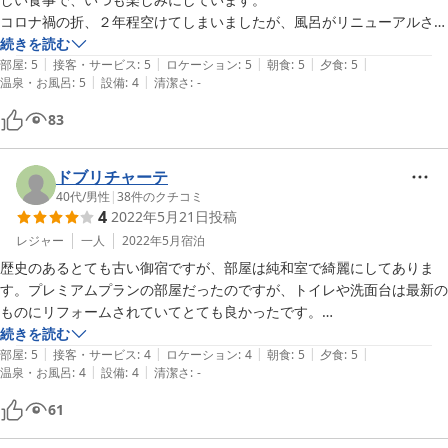
wifiも使えるなど、いい感じに昔と今が共存されており、また訪ねたく
コロナ禍の折、２年程空けてしまいましたが、風呂がリニューアルされ
思いました。お世話になりました。ありがとうございました。
ており立派になっていました。

続きを読む
|
|
|
|
|
あとＷｉ－Ｆｉもでしたね。

部屋
:
5
接客・サービス
:
5
ロケーション
:
5
朝食
:
5
夕食
:
5
|
|
温泉・お風呂
:
5
設備
:
4
清潔さ
:
-
また来年も利用させて頂きたいと思います。
83
ドブリチャーテ
40代
/
男性
|
38
件のクチコミ
4
2022年5月21日
投稿
レジャー
一人
2022年5月
宿泊
歴史のあるとても古い御宿ですが、部屋は純和室で綺麗にしてありま
す。プレミアムプランの部屋だったのですが、トイレや洗面台は最新の
ものにリフォームされていてとても良かったです。

お風呂は家庭用の風呂で浴室は少し広め、こちらもリフォーム済みでと
続きを読む
|
|
|
|
|
ても綺麗にしてあります。

部屋
:
5
接客・サービス
:
4
ロケーション
:
4
朝食
:
5
夕食
:
5
|
|
温泉・お風呂
:
4
設備
:
4
清潔さ
:
-
お料理は旬の鰆や子持ち鮎、牛肉のステーキなどとても美味しかったで
す。

61
大女将や女将さんも感じ良い方でした。