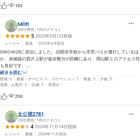
193
salei
20代
/
男性
|
1
件のクチコミ
5
2025年5月1日
投稿
レジャー
家族
2025年4月
宿泊
GWの4/28に宿泊しました。旧閑谷学校から市営バスが運行しているほ
か、赤穂線の西片上駅が徒歩数分の距離にあり、岡山駅とのアクセス性
も良好です。

父から宴会の時に食べた料理が美味しかったと聞き宿泊を決めました
続きを読む
|
|
|
|
|
が、期待以上に美味しかったです。備前焼の器の彩りも相まって、食事
部屋
:
5
接客・サービス
:
5
ロケーション
:
5
朝食
:
5
夕食
:
5
|
|
温泉・お風呂
:
5
設備
:
5
清潔さ
:
-
の時間が格別に感じられました。日本酒を頼んだのも正解でした。甘
め・すっきり・辛めの中からチョイスされた地域のお酒を、備前焼の徳
250
利で楽しむことができます。

施設については、古き良き木造建築と風情ある庭はそのままに、水回り
等は新しくされており、趣と快適性のバランスに配慮されているように
太公望2781
感じました。特に2階の宴会部屋の装飾や電話室は深い歴史が感じられ
70代
/
男性
|
1
件のクチコミ
4
2024年11月14日
投稿
て感動しました。ちなみに貸し切りのお風呂にはシャワーが2台あり、
脱衣所も広いため、家族2人一緒でも快適に利用できました。ドライヤ
レジャー
家族
2024年11月
宿泊