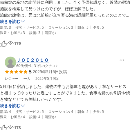
ーも1機ありました。

備前焼の産地の訪問時に利用しました。全く予備知識なく、近隣の宿泊
部屋は「萩」に泊まりました。2人分の布団を敷いてもゆとりがある広
施設を検索して見つけたのですが、ほぼ正解でした。

さでした。設備は覚えている限りで、エアコン、冷蔵庫、テレビ、コン
旅館の建物は、元は北前船が立ち寄る港の廻船問屋だったとのことで、
セント4口、物干しとハンガー、化粧台がありました。アメニティは、
日本遺産に指定されている遺物が状態良く保存されており、一見の価値
続きを読む
ジッパーに入ったタオル、歯ブラシと歯磨き粉です。バスタオルと浴衣
|
|
|
|
|
があります。但し古い造りの建物のため、夏季・冬季はやや利用しずら
部屋
:
3
接客・サービス
:
5
ロケーション
:
3
朝食
:
5
夕食
:
5
|
|
も用意されていました。部屋に時計はなかったので、腕時計やスマホで
温泉・お風呂
:
3
設備
:
3
清潔さ
:
-
いかも知れません。

時間を確認しました。

夕食で出された料理は、いずれも手数を掛けたのが伺えるものばかり
179
また岡山に行った時には荒木旅館さんに泊まりたいです。
で、特に「さわらの炙り」と「子持ち鮎の塩焼」は絶品でした。女将・
大女将の接待も良く、季節の良い時期に再度利用する予定です。
ＪＯＥ２０１０
60代
/
男性
|
31
件のクチコミ
5
2025年5月6日
投稿
レジャー
一人
2025年5月
宿泊
5月2日に宿泊しました。建物の中もお部屋も趣があり丁寧なサービス
と相まってゆったりと過ごすことができました。食事も鰆のお刺身や焼
き物などとても美味しかったです。
続きを読む
|
|
|
|
|
部屋
:
4
接客・サービス
:
5
ロケーション
:
4
朝食
:
5
夕食
:
5
|
|
温泉・お風呂
:
4
設備
:
4
清潔さ
:
-
173