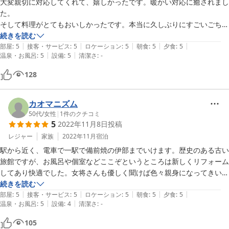
大変親切に対応してくれて、嬉しかったです。暖かい対応に癒されまし
た。

そして料理がとてもおいしかったです。本当に久しぶりにすごいごちそ
うを食べました。満足しました。

続きを読む
|
|
|
|
|
お風呂もきもちよかったです。ありがとうございました。ムードのある
部屋
:
5
接客・サービス
:
5
ロケーション
:
5
朝食
:
5
夕食
:
5
|
|
温泉・お風呂
:
5
設備
:
5
清潔さ
:
-
旅館です。
128
カオマニズム
50代
/
女性
|
1
件のクチコミ
5
2022年11月8日
投稿
レジャー
家族
2022年11月
宿泊
駅から近く、電車で一駅で備前焼の伊部までいけます。歴史のある古い
旅館ですが、お風呂や個室などここぞというところは新しくリフォーム
してあり快適でした。女将さんも優しく聞けば色々親身になってきいて
くれます。
続きを読む
|
|
|
|
|
部屋
:
5
接客・サービス
:
5
ロケーション
:
5
朝食
:
5
夕食
:
5
|
|
温泉・お風呂
:
5
設備
:
4
清潔さ
:
-
105