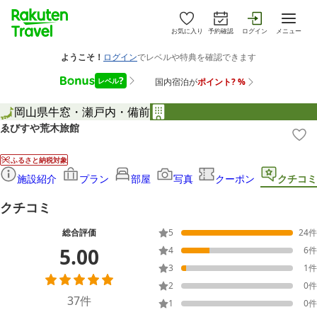
お気に入り
予約確認
ログイン
メニュー
岡山県
牛窓・瀬戸内・備前
ゑびすや荒木旅館
ふるさと納税対象
施設紹介
プラン
部屋
写真
クーポン
クチコミ
クチコミ
総合評価
5
24
件
5.00
4
6
件
3
1
件
2
0
件
37
件
1
0
件