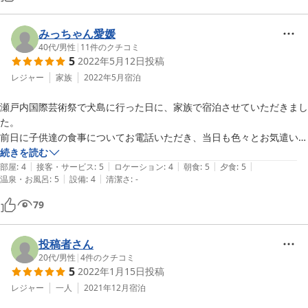
みっちゃん愛媛
40代
/
男性
|
11
件のクチコミ
5
2022年5月12日
投稿
レジャー
家族
2022年5月
宿泊
瀬戸内国際芸術祭で犬島に行った日に、家族で宿泊させていただきまし
た。

前日に子供達の食事についてお電話いただき、当日も色々とお気遣いい
ただきありがとうございました。食事はとても美味しく、宿泊費を考え
続きを読む
|
|
|
|
|
るとかなりお得なプランだったと思います。

部屋
:
4
接客・サービス
:
5
ロケーション
:
4
朝食
:
5
夕食
:
5
|
|
温泉・お風呂
:
5
設備
:
4
清潔さ
:
-
安政の大獄がった時代に創業された歴史ある旅館と聞いていたので、最
新の設備が備わっていないことは想定してましたが、それはそれで趣き
79
があって良かったです。

北大路魯山人が宿泊された縁なのか、美味しんぼのコミックも置いてま
した。
投稿者さん
20代
/
男性
|
4
件のクチコミ
5
2022年1月15日
投稿
レジャー
一人
2021年12月
宿泊