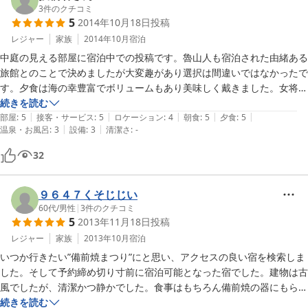
3
件のクチコミ
5
2014年10月18日
投稿
レジャー
家族
2014年10月
宿泊
中庭の見える部屋に宿泊中での投稿です。魯山人も宿泊された由緒ある
旅館とのことで決めましたが大変趣があり選択は間違いではなかったで
す。夕食は海の幸豊富でボリュームもあり美味しく戴きました。女将さ
んの人柄の良さも伺え次回も利用させて頂きます。
続きを読む
|
|
|
|
|
部屋
:
5
接客・サービス
:
5
ロケーション
:
4
朝食
:
5
夕食
:
5
|
|
温泉・お風呂
:
3
設備
:
3
清潔さ
:
-
32
９６４７くそじじい
60代
/
男性
|
3
件のクチコミ
5
2013年11月18日
投稿
レジャー
家族
2013年10月
宿泊
いつか行きたい”備前焼まつり”にと思い、アクセスの良い宿を検索しま
した。そして予約締め切り寸前に宿泊可能となった宿でした。建物は古
風でしたが、清潔かつ静かでした。食事はもちろん備前焼の器にもら
れ、美味かつ量もありました。宿の女将さん方のおもてなしにも大変温
続きを読む