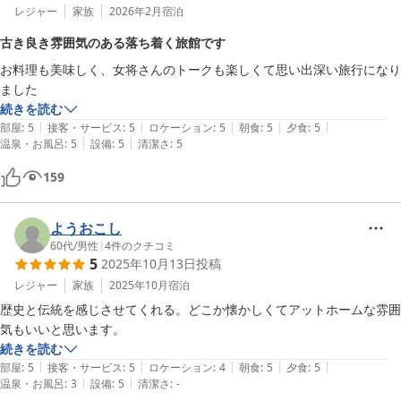
レジャー
家族
2026年2月
宿泊
古き良き雰囲気のある落ち着く旅館です
お料理も美味しく、女将さんのトークも楽しくて思い出深い旅行になり
ました
続きを読む
|
|
|
|
|
部屋
:
5
接客・サービス
:
5
ロケーション
:
5
朝食
:
5
夕食
:
5
|
|
温泉・お風呂
:
5
設備
:
5
清潔さ
:
5
159
ようおこし
60代
/
男性
|
4
件のクチコミ
5
2025年10月13日
投稿
レジャー
家族
2025年10月
宿泊
歴史と伝統を感じさせてくれる。どこか懐かしくてアットホームな雰囲
気もいいと思います。
続きを読む
|
|
|
|
|
部屋
:
5
接客・サービス
:
5
ロケーション
:
4
朝食
:
5
夕食
:
5
|
|
温泉・お風呂
:
3
設備
:
5
清潔さ
:
-