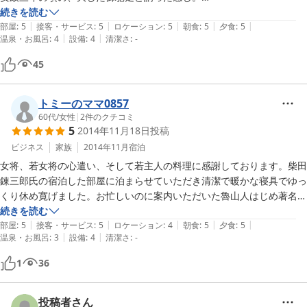
続きを読む
|
|
|
|
|
久しぶりのノスタルジー。また訪れたく思う。
部屋
:
5
接客・サービス
:
5
ロケーション
:
5
朝食
:
5
夕食
:
5
|
|
温泉・お風呂
:
4
設備
:
4
清潔さ
:
-
45
トミーのママ0857
60代
/
女性
|
2
件のクチコミ
5
2014年11月18日
投稿
ビジネス
家族
2014年11月
宿泊
女将、若女将の心遣い、そして若主人の料理に感謝しております。柴田
錬三郎氏の宿泊した部屋に泊まらせていただき清潔で暖かな寝具でゆっ
くり休め寛げました。お忙しいのに案内いただいた魯山人はじめ著名人
の宿泊した各部屋は時代を重ね味わい深く歴史を感じることができまし
続きを読む
|
|
|
|
|
た。いずれゆっくりと再訪したいと思います。この度は心温まる持て成
部屋
:
5
接客・サービス
:
5
ロケーション
:
4
朝食
:
5
夕食
:
5
|
|
温泉・お風呂
:
3
設備
:
4
清潔さ
:
-
しをありがとうございました。
1
36
投稿者さん