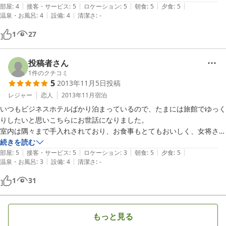
|
|
|
|
|
かみがありました。幼少時育った神戸須磨の風情を十分思い出させてく
部屋
:
4
接客・サービス
:
5
ロケーション
:
5
朝食
:
5
夕食
:
5
|
|
温泉・お風呂
:
4
設備
:
4
清潔さ
:
-
れた宿でもありました。再訪し、投宿したい宿のひとつとなりました。
1
27
投稿者さん
1
件のクチコミ
5
2013年11月5日
投稿
レジャー
恋人
2013年11月
宿泊
いつもビジネスホテルばかり泊まっているので、たまには旅館でゆっく
りしたいと思いこちらにお世話になりました。

室内は隅々まで手入れされており、お食事もとてもおいしく、女将さ
ん、若女将さんが丁寧に対応してくださいました。

続きを読む
|
|
|
|
|
廊下が屋外なので冬だと寒いかもしれませんが、それもまた趣があって
部屋
:
5
接客・サービス
:
5
ロケーション
:
3
朝食
:
5
夕食
:
5
|
|
温泉・お風呂
:
3
設備
:
4
清潔さ
:
-
よさそうです。

非常に気持ちよく過ごすことができました。ありがとうございました。
1
31
もっと見る