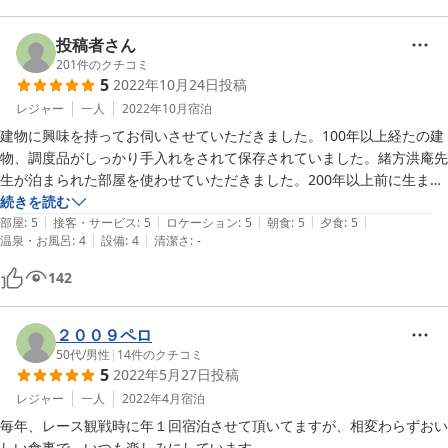
投稿者さん
201
件のクチコミ
5
2022年10月24日
投稿
レジャー
一人
2022年10月
宿泊
建物に興味を持ってお伺いさせていただきました。100年以上経たの建
物、調度品がしっかり手入れをされて保存されていました。緒方洪庵先
生が泊まられた部屋を使わせていただきました。200年以上前に生まれ
た方と同じ部屋に宿泊できる機会などめったになく、とてもワクワクし
続きを読む
|
|
|
|
|
ました。部屋の入り口はすりガラスの木枠の引き戸で、鍵も若い方だと
部屋
:
5
接客・サービス
:
5
ロケーション
:
5
朝食
:
5
夕食
:
5
|
|
温泉・お風呂
:
4
設備
:
4
清潔さ
:
-
使い方がわからないかもしれません。しかしトイレ、お風呂場は現代的
にリフォームされており使いやすいです。洗面は共通ですが、これが廊
142
下にしつらえてある、と書くと普通ですが、古い日本家屋の廊下＝外で
す。縁側のような位置にありますので真冬は人によっては厳しく感じる
でしょう。お湯は出ます。もちろん屋根もありますが、台風だとずぶ濡
２００９ペロ
れになるかも？洗面台の向こう側は中庭になっており、歯を磨きながら
50代
/
男性
|
14
件のクチコミ
5
2022年5月27日
投稿
庭を眺め、昔の人たちはどうやって過ごしていたのだろうなあと思いを
馳せます。その中庭には犬が飼われておりますが近寄っては来ません。
レジャー
一人
2022年4月
宿泊
食事はちょうどいい量でとても美味しかったです。子持ち鮎は予想外で
毎年、レース観戦時に年１回宿泊させて頂いてますが、相変わらずおい
うれしかったです。100年前の電話は必見と思います。しかしちゃんと
しい食事で、いつも楽しみにしています。
