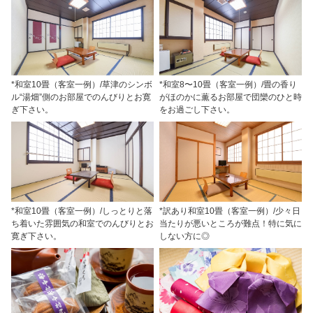
*和室10畳（客室一例）/草津のシンボ
*和室8〜10畳（客室一例）/畳の香り
ル“湯畑”側のお部屋でのんびりとお寛
がほのかに薫るお部屋で団欒のひと時
ぎ下さい。
をお過ごし下さい。
*和室10畳（客室一例）/しっとりと落
*訳あり和室10畳（客室一例）/少々日
ち着いた雰囲気の和室でのんびりとお
当たりが悪いところが難点！特に気に
寛ぎ下さい。
しない方に◎