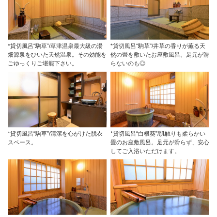
*貸切風呂“駒草”/草津温泉最大級の湯
*貸切風呂“駒草”/井草の香りが薫る天
畑源泉をひいた天然温泉。その効能を
然の畳を敷いたお座敷風呂。足元が滑
ごゆっくりご堪能下さい。
らないのも◎
*貸切風呂“駒草”/清潔を心がけた脱衣
*貸切風呂“白根葵”/肌触りも柔らかい
スペース。
畳のお座敷風呂。足元が滑らず、安心
してご入浴いただけます。