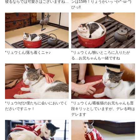
寝るならでは可愛さはございますね…
ンは15時！りょうかいっ ~(=^･ω･^)ゞ
ぴっ!!
*リュウくん/落ち着くニャ♪
*リュウくん/狭いところに入りたが
る…お兄ちゃんも一緒ですね
*リュウ/ぜひ僕たちに会いにおいでく
*リュウくん/看板猫のお兄ちゃんも普
ださいですニャ！
段キリッとしていますが、デレる時は
デレます