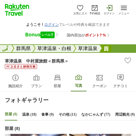
お気に入り
予約確認
ログイン
メニュー
全国
全国
群馬県
草津温泉・白根
草津温泉
草津温泉 
草津温泉 中村屋旅館＜群馬県＞
写真
施設紹介
プラン
部屋
クーポン
クチコミ
フォトギャラリー
部屋 (8)
温泉 (18)
食事 (9)
その他 (11)
なかにゃんず (77)
周辺観光 (9)
部屋 (8)