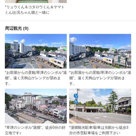
*リュウくん＆コタロウくん＆ヤマト
くん/お兄ちゃん猫と一緒に
周辺観光 (9)
*お部屋からの景観/草津のシンボル“湯
*お部屋からの景観/草津のシンボル“湯
畑”。遠く天狗山ゲレンデが望めま
畑”。遠く天狗山ゲレンデが望めま
す。
す。
*草津のシンボル“湯畑”。徒歩0分の好
*湯畑観光駐車場/車は当館から徒歩3
立地です♪
分の市営駐車場をご利用下さい