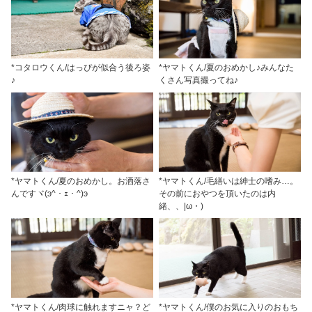
*コタロウくん/はっぴが似合う後ろ姿
*ヤマトくん/夏のおめかし♪みんなた
♪
くさん写真撮ってね♪
*ヤマトくん/夏のおめかし。お洒落さ
*ヤマトくん/毛繕いは紳士の嗜み…。
んですヾ(э^・ｪ・^)э
その前におやつを頂いたのは内
緒、、|ω・)
*ヤマトくん/肉球に触れますニャ？ど
*ヤマトくん/僕のお気に入りのおもち