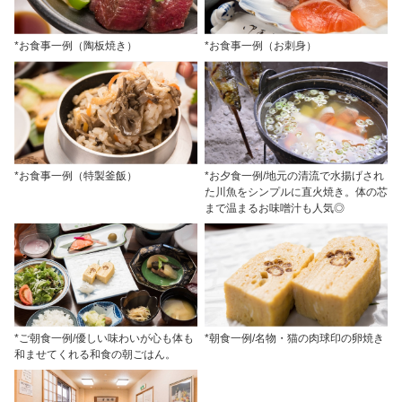
*お食事一例（陶板焼き）
*お食事一例（お刺身）
*お食事一例（特製釜飯）
*お夕食一例/地元の清流で水揚げされ
た川魚をシンプルに直火焼き。体の芯
まで温まるお味噌汁も人気◎
*ご朝食一例/優しい味わいが心も体も
*朝食一例/名物・猫の肉球印の卵焼き
和ませてくれる和食の朝ごはん。