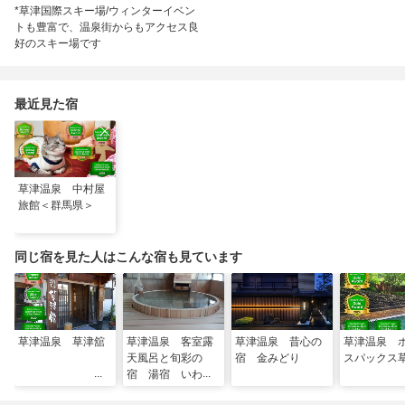
*草津国際スキー場/ウィンターイベン
トも豊富で、温泉街からもアクセス良
好のスキー場です
最近見た宿
草津温泉 中村屋
旅館＜群馬県＞
同じ宿を見た人はこんな宿も見ています
草津温泉 草津舘
草津温泉 客室露
草津温泉 昔心の
草津温泉 
天風呂と旬彩の
宿 金みどり
スパックス
宿 湯宿 いわふ
じ