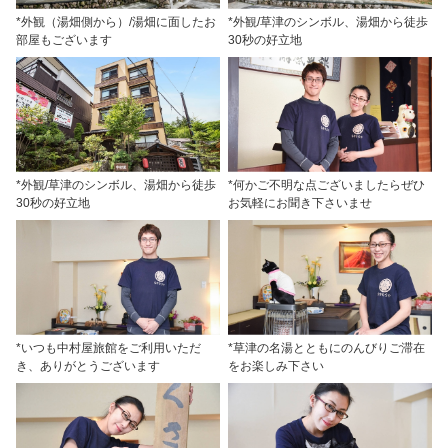
*外観（湯畑側から）/湯畑に面したお
*外観/草津のシンボル、湯畑から徒歩
部屋もございます
30秒の好立地
*外観/草津のシンボル、湯畑から徒歩
*何かご不明な点ございましたらぜひ
30秒の好立地
お気軽にお聞き下さいませ
*いつも中村屋旅館をご利用いただ
*草津の名湯とともにのんびりご滞在
き、ありがとうございます
をお楽しみ下さい