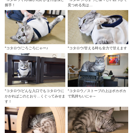
握手！
見つめる先は…
*コタロウ/ごろごろにゃー♪
*コタロウ/甘える時も全力で甘えます
*コタロウ/どんな入口でもコタロウに
*コタロウ／ストーブの上はポカポカ
かかればこのとおり…くぐってみせま
で気持ちいにゃ～
す！