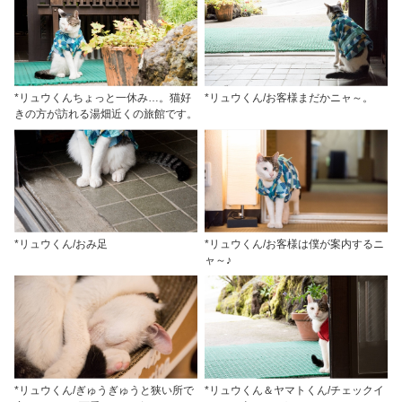
*リュウくんちょっと一休み…。猫好
*リュウくん/お客様まだかニャ～。
きの方が訪れる湯畑近くの旅館です。
*リュウくん/おみ足
*リュウくん/お客様は僕が案内するニ
ャ～♪
*リュウくん/ぎゅうぎゅうと狭い所で
*リュウくん＆ヤマトくん/チェックイ