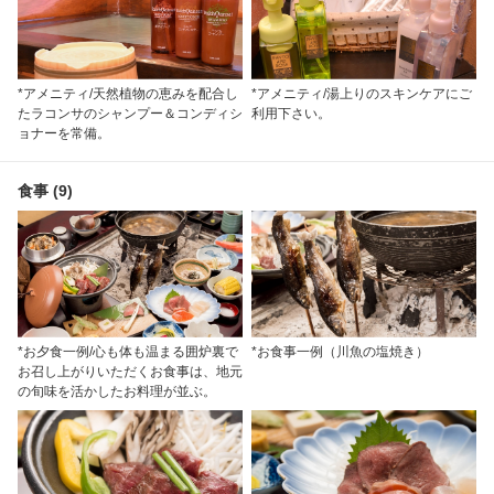
*アメニティ/天然植物の恵みを配合し
*アメニティ/湯上りのスキンケアにご
たラコンサのシャンプー＆コンディシ
利用下さい。
ョナーを常備。
食事 (9)
*お夕食一例/心も体も温まる囲炉裏で
*お食事一例（川魚の塩焼き）
お召し上がりいただくお食事は、地元
の旬味を活かしたお料理が並ぶ。