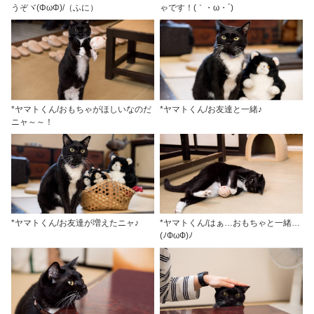
うぞヾ(ΦωΦ)/（ふに）
ゃです！(｀・ω・´)
*ヤマトくん/おもちゃがほしいなのだ
*ヤマトくん/お友達と一緒♪
ニャ～～！
*ヤマトくん/お友達が増えたニャ♪
*ヤマトくん/はぁ…おもちゃと一緒…
(ﾉФωФ)ﾉ