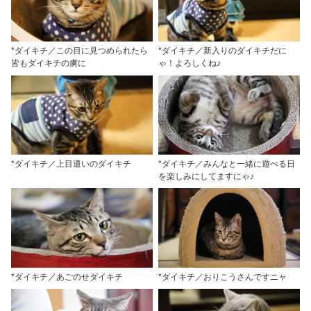
*ダイキチ／この目に見つめられたら
*ダイキチ／新入りのダイキチだに
皆もダイキチの虜に
ゃ！よろしくね♪
*ダイキチ／上目遣いのダイキチ
*ダイキチ／みんなと一緒に遊べる日
を楽しみにしてますにゃ♪
*ダイキチ／あごのせダイキチ
*ダイキチ／おりこうさんですニャ