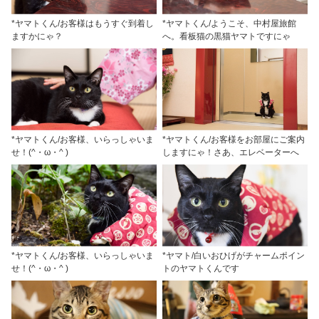
*ヤマトくん/お客様はもうすぐ到着し
*ヤマトくん/ようこそ、中村屋旅館
ますかにゃ？
へ。看板猫の黒猫ヤマトですにゃ
*ヤマトくん/お客様、いらっしゃいま
*ヤマトくん/お客様をお部屋にご案内
せ！(^・ω・^ )
しますにゃ！さあ、エレベーターへ
*ヤマトくん/お客様、いらっしゃいま
*ヤマト/白いおひげがチャームポイン
せ！(^・ω・^ )
トのヤマトくんです