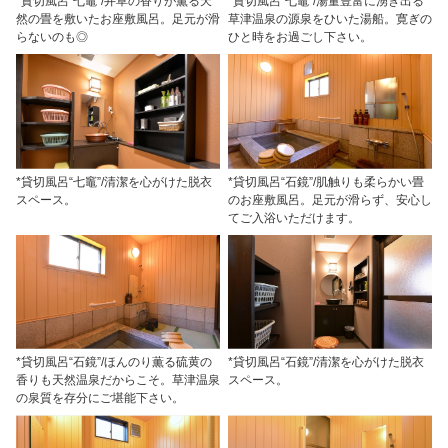
*貸切風呂“七竈”/井草の香りが薫る天
*貸切風呂“七竈”/湯量豊富に湧き出る
然の畳を敷いたお座敷風呂。足元が滑
草津温泉の源泉をひいた湯船。寛ぎの
らないのも◎
ひと時をお過ごし下さい。
*貸切風呂“七竈”/清潔を心がけた脱衣
*貸切風呂“石鏡”/肌触りも柔らかい畳
スペース。
のお座敷風呂。足元が滑らず、安心し
てご入浴いただけます。
*貸切風呂“石鏡”/ほんのり薫る硫黄の
*貸切風呂“石鏡”/清潔を心がけた脱衣
香りも天然温泉だからこそ。草津温泉
スペース。
の泉質を存分にご堪能下さい。