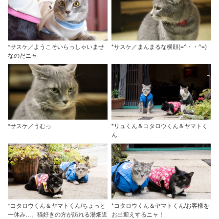
*サスケ／ようこそいらっしゃいませ
*サスケ／まんまるな横顔(=^・・^=)
なのだニャ
*サスケ／うむっ
*リュくん＆コタロウくん＆ヤマトく
ん
*コタロウくん＆ヤマトくん/ちょっと
*コタロウくん＆ヤマトくん/お客様を
一休み…。猫好きの方が訪れる湯畑近
お出迎えするニャ！