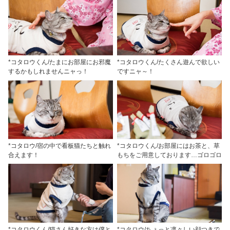
*コタロウくん/たまにお部屋にお邪魔
*コタロウくん/たくさん遊んで欲しい
するかもしれませんニャっ！
ですニャ～！
*コタロウ/宿の中で看板猫たちと触れ
*コタロウくん/お部屋にはお茶と、草
合えます！
もちをご用意しております…ゴロゴロ
*コタロウくん/猫さん好きな方は僕と
*コタロウ/ちょっと凛々しい顔つきで