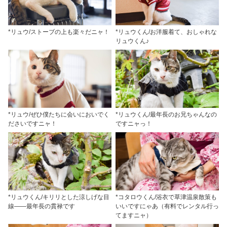
*リュウ/ストーブの上も楽々だニャ！
*リュウくん/お洋服着て、おしゃれな
リュウくん♪
*リュウ/ぜひ僕たちに会いにおいでく
*リュウくん/最年長のお兄ちゃんなの
ださいですニャ！
ですニャっ！
*リュウくん/キリリとした涼しげな目
*コタロウくん/浴衣で草津温泉散策も
線――最年長の貫禄です
いいですにゃあ（有料でレンタル行っ
てますニャ）