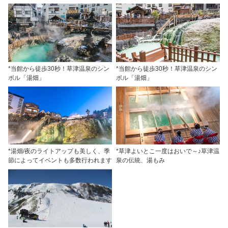
*当館から徒歩30秒！草津温泉のシン
*当館から徒歩30秒！草津温泉のシン
ボル「湯畑」
ボル「湯畑」
*湯畑/夜のライトアップも美しく、季
*草津よいとこ一度はおいで～♪草津温
節によってイベントも多数行われます
泉の伝統、湯もみ