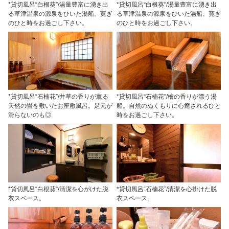
*貸切風呂“白根葵”/湯量豊富に湧き出
*貸切風呂“白根葵”/湯量豊富に湧き出
る草津温泉の源泉をひいた湯船。寛ぎ
る草津温泉の源泉をひいた湯船。寛ぎ
のひと時をお過ごし下さい。
のひと時をお過ごし下さい。
*貸切風呂“石楠花”/井草の香りが薫る
*貸切風呂“石楠花”/檜の香りが漂う湯
天然の畳を敷いたお座敷風呂。足元が
船。自然のぬくもりに心癒されるひと
滑らないのも◎
時をお過ごし下さい。
*貸切風呂“白根葵”/清潔を心がけた脱
*貸切風呂“石楠花”/清潔を心掛けた脱
衣スペース。
衣スペース。