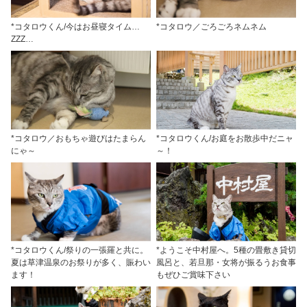
*コタロウくん/今はお昼寝タイム…
*コタロウ／ごろごろネムネム
ZZZ…
*コタロウ／おもちゃ遊びはたまらん
*コタロウくん/お庭をお散歩中だニャ
にゃ～
～！
*コタロウくん/祭りの一張羅と共に。
*ようこそ中村屋へ。5種の畳敷き貸切
夏は草津温泉のお祭りが多く、賑わい
風呂と、若旦那・女将が振るうお食事
ます！
もぜひご賞味下さい