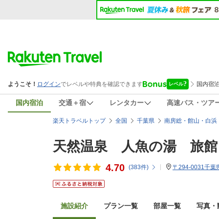
国内宿泊
交通＋宿
レンタカー
高速バス・ツア
楽天トラベルトップ
全国
千葉県
南房総・館山・白浜
天然温泉 人魚の湯 旅館
4.70
(
383
件)
〒294-0031千
施設紹介
プラン一覧
部屋一覧
写真・動