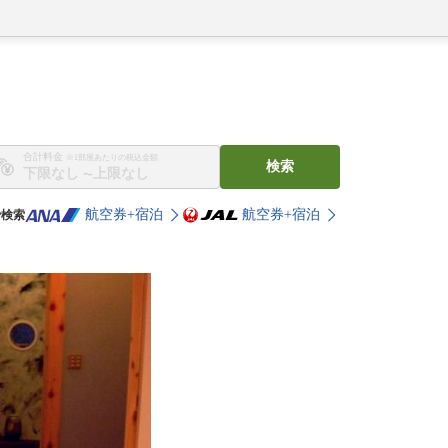
合計料金
※1部屋あたりの税込金額
検索
〜
航空券+宿泊
航空券+宿泊
で検索