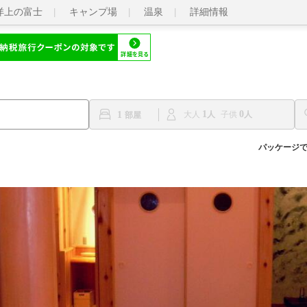
洋上の富士
キャンプ場
温泉
詳細情報
1
0
1
大人
子供
パッケージ