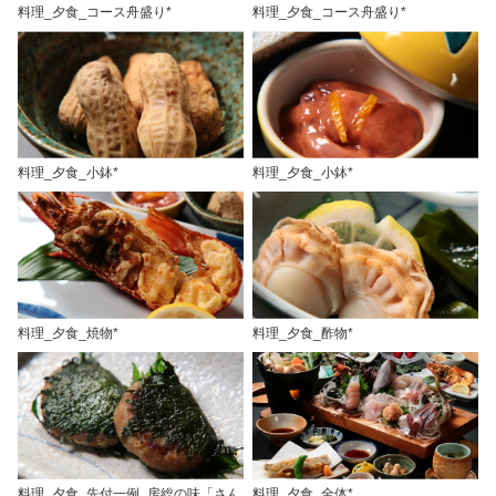
料理_夕食_コース舟盛り*
料理_夕食_コース舟盛り*
料理_夕食_小鉢*
料理_夕食_小鉢*
料理_夕食_焼物*
料理_夕食_酢物*
料理_夕食_先付一例_房総の味「さん
料理_夕食_全体*