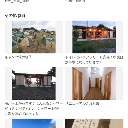
料理_夕食_揚物*
年末年始朝食*
その他 (28)
キャンプ場の様子
トイレはバリアフリーも完備！中央は
炊事場になっています♪
海から上がってすぐに入れるシャワー
リニューアルされた廊下
室（男女別です）♪ シャワー上がり
に海を眺めてゆっくり～