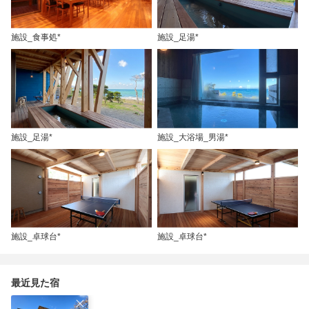
施設_食事処*
施設_足湯*
施設_足湯*
施設_大浴場_男湯*
施設_卓球台*
施設_卓球台*
最近見た宿