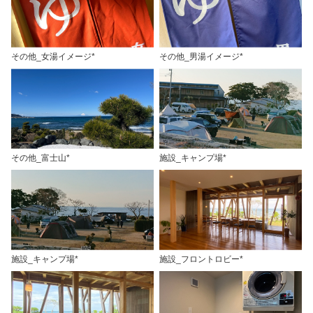
その他_女湯イメージ*
その他_男湯イメージ*
その他_富士山*
施設_キャンプ場*
施設_キャンプ場*
施設_フロントロビー*