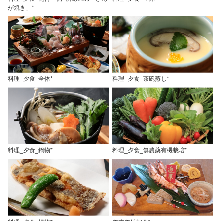
が焼き」*
料理_夕食_全体*
料理_夕食_茶碗蒸し*
料理_夕食_鍋物*
料理_夕食_無農薬有機栽培*