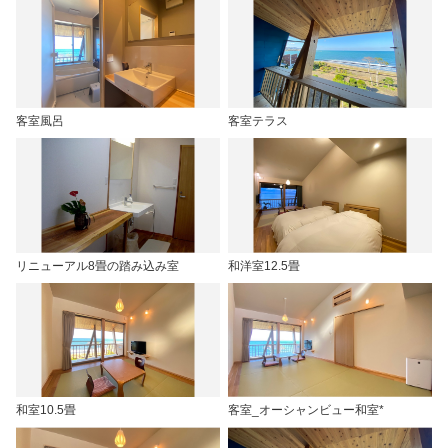
客室風呂
客室テラス
リニューアル8畳の踏み込み室
和洋室12.5畳
和室10.5畳
客室_オーシャンビュー和室*