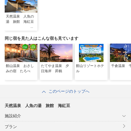
天然温泉 人魚の
湯 旅館 海紅豆
同じ宿を見た人はこんな宿も見ています
館山温泉 おさし
たてやま温泉 夕
館山リゾートホテ
千倉温泉 
みの宿 たろべ
日海岸 昇鶴
ル
このページのトップへ
天然温泉 人魚の湯 旅館 海紅豆
施設紹介
プラン