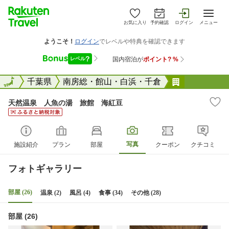
お気に入り
予約確認
ログイン
メニュー
全国
全国
千葉県
南房総・館山・白浜・千倉
天然温泉 
天然温泉 人魚の湯 旅館 海紅豆
写真
施設紹介
プラン
部屋
クーポン
クチコミ
フォトギャラリー
部屋 (26)
温泉 (2)
風呂 (4)
食事 (34)
その他 (28)
部屋 (26)