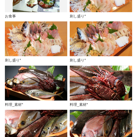
お食事
刺し盛り*
刺し盛り*
刺し盛り*
料理_素材*
料理_素材*