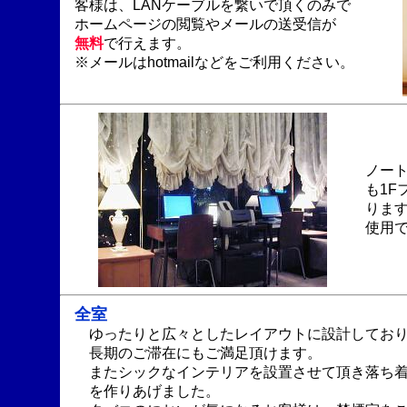
客様は、LANケーブルを繋いで頂くのみで
ホームページの閲覧やメールの送受信が
無料
で行えます。
※メールはhotmailなどをご利用ください。
ノー
も1F
りま
使用
全室
ゆったりと広々としたレイアウトに設計しており
長期のご滞在にもご満足頂けます。
またシックなインテリアを設置させて頂き落ち着
を作りあげました。