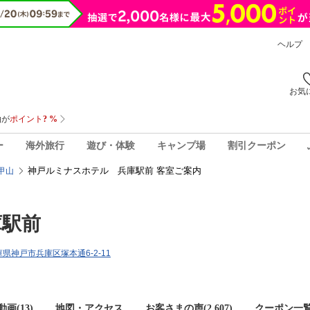
ヘルプ
お気
ー
海外旅行
遊び・体験
キャンプ場
割引クーポン
神戸ルミナスホテル 兵庫駅前 客室ご案内
甲山
庫駅前
兵庫県神戸市兵庫区塚本通6-2-11
画(13)
地図・アクセス
お客さまの声(
2,607
)
クーポン一