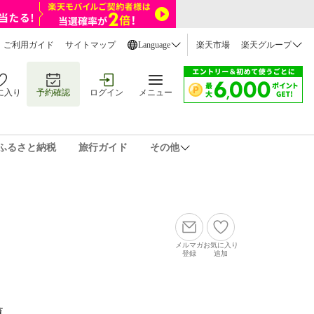
ご利用ガイド
サイトマップ
Language
楽天市場
楽天グループ
に入り
予約確認
ログイン
メニュー
ふるさと納税
旅行ガイド
その他
メルマガ
お気に入り
登録
追加
覧