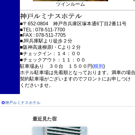
ツインルーム
■〒652-0804 神戸市兵庫区塚本通6丁目2番11号
■TEL : 078-511-7700
■FAX : 078-511-7705
■JR兵庫駅より徒歩２分
■阪神高速柳原I・Cより２分
■チェックイン：１４：００
■チェックアウト：１１：００
駐車場あり ３０台 １５００円(
税別
)
ホテル駐車場は先着順となっております。満車の場
契約駐車場がございますのでフロントにお申しつけ
くださいませ。
神戸ルミナスホテル
最近見た宿