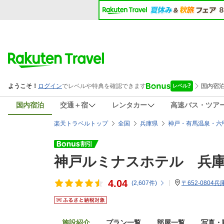
国内宿泊
交通＋宿
レンタカー
高速バス・ツア
楽天トラベルトップ
全国
兵庫県
神戸・有馬温泉・六
神戸ルミナスホテル 兵
4.04
(
2,607
件)
〒652-0804
施設紹介
プラン一覧
部屋一覧
写真・動