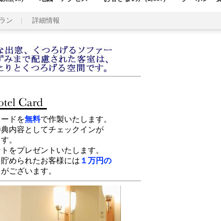
ラン
詳細情報
ドを
無料
で作製いたします。
てチェックインが
。
ントいたします。
たお客様には
１万円の
ク
がございます。