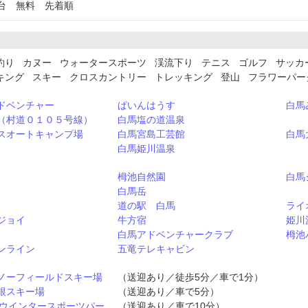
台 無料 先着順
釣り カヌー ウォータースポーツ 渓流下り テニス ゴルフ サッカ
キング スキー クロスカントリー トレッキング 登山 フラワーパ
ドベンチャー
ぱいんはうす
白馬
（村道０１０５号線）
白馬塩の道温泉
スオートキャンプ場
白馬宮島工芸館
白馬
白馬姫川温泉
栂池自然園
白馬
白馬岳
道の駅 白馬
ライ
ジョイ
牛方宿
姫川
白馬アドベンチャークラブ
栂池
ンライン
五竜テレキャビン
ノーフィールドスキー場
（送迎あり／徒歩5分／車で1分）
根スキー場
（送迎あり／車で5分）
 47 ウインタースポーツパー
（送迎あり／車で10分）