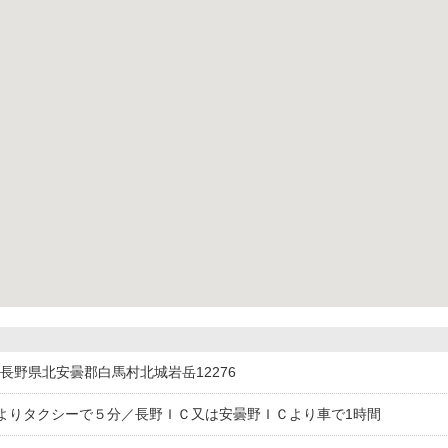
301長野県北安曇郡白馬村北城岩岳12276
よりタクシーで５分／長野ＩＣ又は安曇野ＩＣより車で1時間