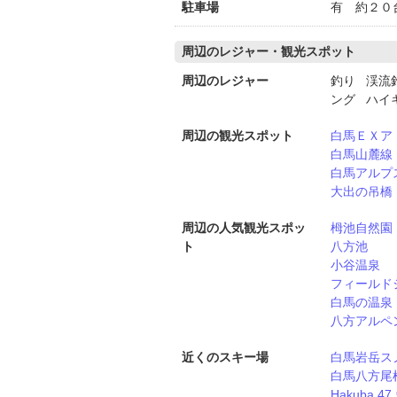
駐車場
有 約２０
周辺のレジャー・観光スポット
周辺のレジャー
釣り 渓流
ング ハイ
周辺の観光スポット
白馬ＥＸア
白馬山麓線
白馬アルプ
大出の吊橋
周辺の人気観光スポッ
栂池自然園
ト
八方池
小谷温泉
フィールド
白馬の温泉
八方アルペ
近くのスキー場
白馬岩岳ス
白馬八方尾
Hakuba