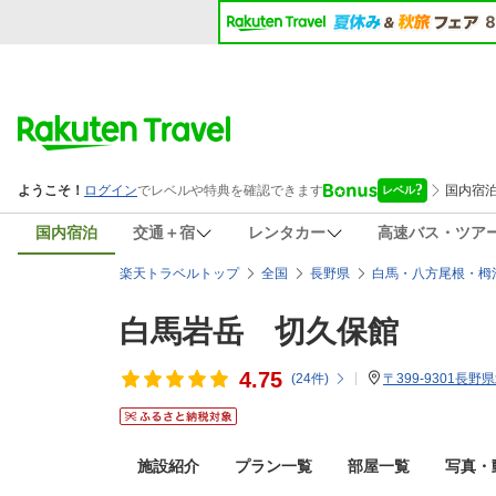
国内宿泊
交通＋宿
レンタカー
高速バス・ツア
楽天トラベルトップ
全国
長野県
白馬・八方尾根・栂
白馬岩岳 切久保館
4.75
(
24
件)
〒399-9301長
施設紹介
プラン一覧
部屋一覧
写真・動