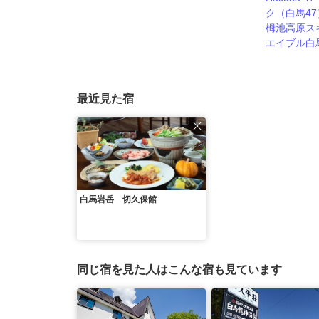
ク（白馬4
栂池高原ス
エイブル白
最近見た宿
白馬岩岳 切久保館
同じ宿を見た人はこんな宿も見ています