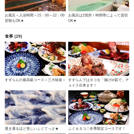
お風呂＜入浴時間＞15：00～22：00
お風呂は2箇所！時間帯によって貸切
翌朝もOK★
OK★
食事 (29)
すずらんの最高級コース＜三大味覚＞
すずらんではタコを「揚げor茹で」チ
ョイス出来ます！
透き通るほど美しいふぐてっさ★
ふぐ＆タコ◇冬季限定コースです！