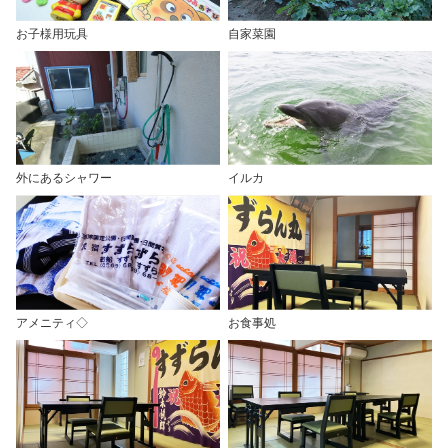
お子様用玩具
自家菜園
外にあるシャワー
イルカ
アメニティ◇
お食事処