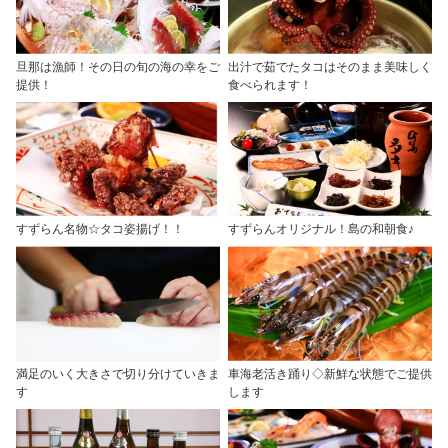
旦那は漁師！その日の旬の海の幸をご
出汁で茹でたタコはそのまま美味しく
提供！
食べられます！
すずらん名物☆タコ姿揚げ！！
すずらんオリジナル！島の和朝食♪
満足のいく大きさで切り分けていきま
車海老活き踊り◇新鮮な状態でご提供
す
します