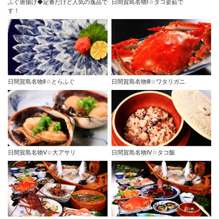
ふぐ唐揚げ◆定番だけど人気の逸品で
日間賀島名物Ⅰ☆タコ姿茹で
す！
日間賀島名物Ⅱ☆とらふぐ
日間賀島名物Ⅲ☆ワタリガニ
日間賀島名物Ⅴ☆大アサリ
日間賀島名物Ⅳ☆タコ飯