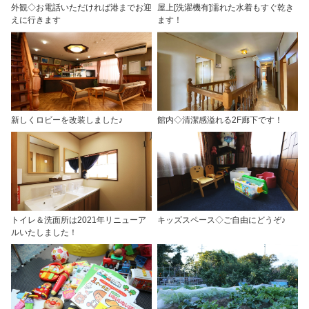
外観◇お電話いただければ港までお迎
屋上[洗濯機有]濡れた水着もすぐ乾き
えに行きます
ます！
新しくロビーを改装しました♪
館内◇清潔感溢れる2F廊下です！
トイレ＆洗面所は2021年リニューア
キッズスペース◇ご自由にどうぞ♪
ルいたしました！