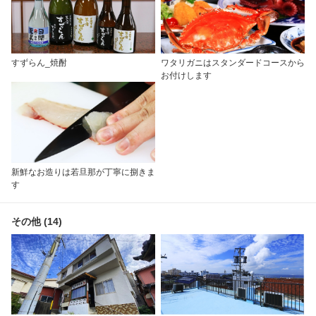
すずらん_焼酎
ワタリガニはスタンダードコースから
お付けします
新鮮なお造りは若旦那が丁寧に捌きま
す
その他 (14)