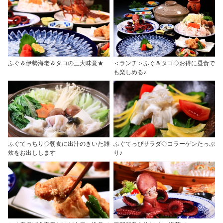
ふぐ＆伊勢海老＆タコの三大味覚★
＜ランチ＞ふぐ＆タコ◇お得に昼食で
も楽しめる♪
ふぐてっちり◇朝食に出汁のきいた雑
ふぐてっぴサラダ◇コラーゲンたっぷ
炊をお出しします
り♪