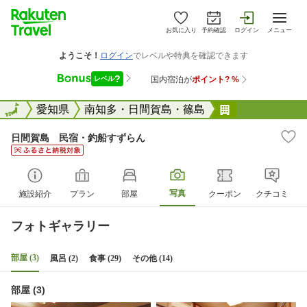
お気に入り
予約確認
ログイン
メニュー
全国
全国
愛知県
南知多・日間賀島・篠島
日間賀島 民
日間賀島 民宿・釣船すずらん
写真
施設紹介
プラン
部屋
クーポン
クチコミ
フォトギャラリー
部屋 (3)
風呂 (2)
食事 (29)
その他 (14)
部屋 (3)