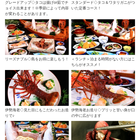
グレードアップ◇タコは揚げor茹でチ
スタンダード◇タコ＆ワタリガニがつ
ョイス出来ます！※季節によって内容
いた定番コース！
が変わることがあります。
リーズナブル◇島をお得に楽しもう！
＜ランチ＞泊まる時間がない方にはこ
ちらがオススメ！
伊勢海老◇見た目にもこだわったお造
伊勢海老お造り◇プリッと甘い身が口
りで♪
の中に広がります