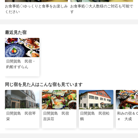
お食事処◇ゆっくりと食事をお楽しみ
お食事処◇大人数様のご対応も可能で
ください
す
最近見た宿
日間賀島 民宿・
釣船すずらん
同じ宿を見た人はこんな宿も見ています
日間賀島 民宿琴
日間賀島 民宿
日間賀島 民宿松
和みの宿＆
栄
吉浜荘
鶴
ｅ 大成