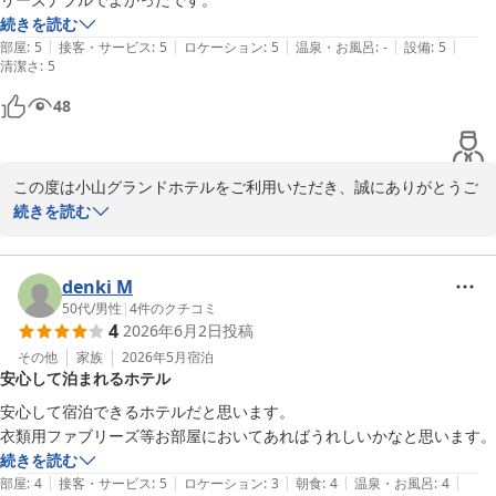
続きを読む
|
|
|
|
|
部屋
:
5
接客・サービス
:
5
ロケーション
:
5
温泉・お風呂
:
-
設備
:
5
清潔さ
:
5
48
この度は小山グランドホテルをご利用いただき、誠にありがとうご
ざいます。

続きを読む
ご宿泊料金につきまして、ご満足いただけたと伺い、大変嬉しく存
じます。

denki M
50代
/
男性
|
4
件のクチコミ
4
2026年6月2日
投稿
今後もお客様に快適にお過ごしいただけるよう、サービスの向上に
努めてまいります。

その他
家族
2026年5月
宿泊
安心して泊まれるホテル
またのご来館を心よりお待ちしております。
安心して宿泊できるホテルだと思います。

衣類用ファブリーズ等お部屋においてあればうれしいかなと思います。
小山グランドホテル
続きを読む
2026-07-03
|
|
|
|
|
部屋
:
4
接客・サービス
:
5
ロケーション
:
3
朝食
:
4
温泉・お風呂
:
4