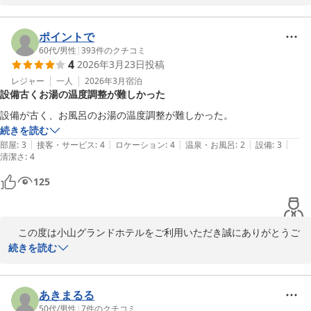
お褒めの言葉をいただき、大変喜ばしい限りでございます。

またのご利用をお待ちしております。
ポイントで
小山グランドホテル
60代
/
男性
|
393
件のクチコミ
2026-03-15
4
2026年3月23日
投稿
レジャー
一人
2026年3月
宿泊
設備古くお湯の温度調整が難しかった
設備が古く、お風呂のお湯の温度調整が難しかった。
続きを読む
|
|
|
|
|
部屋
:
3
接客・サービス
:
4
ロケーション
:
4
温泉・お風呂
:
2
設備
:
3
清潔さ
:
4
125
　この度は小山グランドホテルをご利用いただき誠にありがとうご
ざいます。浴室のご利用に際してご不便をおかけしてしまい大変申
続きを読む
し訳ございませんでした。

　ご指摘いただいた点を今後の改修課題として検討してまいりま
す。

あきまるる
　またのご利用をお待ち申し上げます。
50代
/
男性
|
7
件のクチコミ