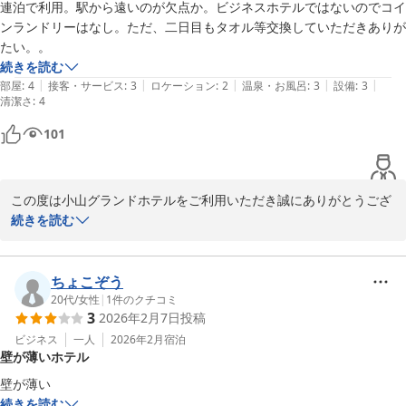
連泊で利用。駅から遠いのが欠点か。ビジネスホテルではないのでコイ
小山グランドホテル
ンランドリーはなし。ただ、二日目もタオル等交換していただきありが
2026-04-24
たい。。
続きを読む
|
|
|
|
|
部屋
:
4
接客・サービス
:
3
ロケーション
:
2
温泉・お風呂
:
3
設備
:
3
清潔さ
:
4
101
この度は小山グランドホテルをご利用いただき誠にありがとうござ
います。

続きを読む
お褒めの言葉ありがとうございます。

ちょこぞう
またのご利用をお待ちしております。
20代
/
女性
|
1
件のクチコミ
3
2026年2月7日
投稿
小山グランドホテル
ビジネス
一人
2026年2月
宿泊
2026-03-29
壁が薄いホテル
壁が薄い
続きを読む