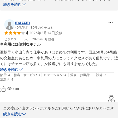
お褒めの言葉をいただき、大変喜ばしい限りでございます。

続きを読む
こちらへお越しの際はぜひまた当ホテルのご利用をお願いいたしま
す。
maccm
小山グランドホテル
40代
/
男性
|
39
件のクチコミ
2026-03-24
4
2026年3月14日
投稿
ビジネス
一人
2026年3月
宿泊
車利用には便利なホテル
翌朝早く小山市内で仕事がありはじめての利用です。国道50号と4号線
の交差点にあるため、車利用の人にとってアクセスが良く便利です。近
くにはチェーン店も多く、夕飯選びにも困りませんでした。

続きを読む
|
|
|
|
|
施設内はグランドホテルと謳っているだけあってロビーやフロントなど
部屋
:
4
接客・サービス
:
3
ロケーション
:
4
温泉・お風呂
:
-
設備
:
3
清潔さ
:
4
はとても立派です。

190
部屋は一般的なビジネスホテルと変わらない仕様でしたが、大きく違う
なと感じたのは空調です。暖房をつけていても音がほとんどしなかった
ため、熟睡することができました。

この度は小山グランドホテルをご利用いただき誠にありがとうござ
います。

続きを読む
ひとつ欲を言えばトイレの便座が温かいと良かったなと思います。