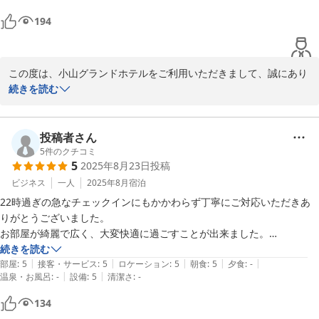
194
この度は、小山グランドホテルをご利用いただきまして、誠にあり
がとうございました。

続きを読む
荷物置きスペースにつきましては、荷物台を設置するなど今後の課
題として検討させていただきます。

投稿者さん
5
件のクチコミ
5
2025年8月23日
投稿
貴重なご意見ありがとうございました。

ビジネス
一人
2025年8月
宿泊
またのご利用をスタッフ一同、心よりお待ちしております。
22時過ぎの急なチェックインにもかかわらず丁寧にご対応いただきあ
りがとうございました。

小山グランドホテル
お部屋が綺麗で広く、大変快適に過ごすことが出来ました。

2026-01-20
朝食もとても美味しかったです。スタッフさんがこまめにお料理の確認
続きを読む
|
|
|
|
|
や提供をしていて、あたたかい食事をとることが出来ました。

部屋
:
5
接客・サービス
:
5
ロケーション
:
5
朝食
:
5
夕食
:
-
|
|
温泉・お風呂
:
-
設備
:
5
清潔さ
:
-
また利用したいです!
134