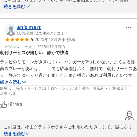
誠にありがとうございます。

続きを読む
設備や朝食メニューに関しましては、今後の課題として検討させて
いただきます。

an's mart
50代
/
男性
|
275
件のクチコミ
5
2025年12月20日
投稿
貴重なご意見ありがとうございました。
ビジネス
一人
2025年12月
宿泊
小山グランドホテル
朝刊サービスが嬉しい、静かで快適
2026-01-03
テレビのリモコンがききにくい、ハンガーが2つしかない、よくある除
菌スプレーがあれば、、、でも駐車場は広く、無料で、朝刊サービスあ
り、静かでゆっくり過ごせました。また機会があれば利用したいです。
続きを読む
|
|
|
|
|
部屋
:
3
接客・サービス
:
3
ロケーション
:
3
温泉・お風呂
:
-
設備
:
3
清潔さ
:
3
150
この度は、小山グランドホテルをご利用いただきまして、誠にあり
がとうございます。

続きを読む