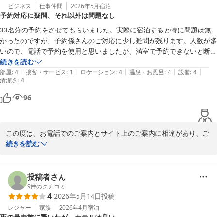
ビジネス
仕事仲間
2026年5月
宿泊
予約対応に疑問、それ以外は問題なし
33名分の予約をさせてもらいました。実際に宿泊すると特に問題は無
かったのですが、予約係さんのご対応に少し疑問が残ります。人数が多
いので、電話で予約を使用と思いましたが、満室で予約できないと断ら
れました。

続きを読む
|
|
|
|
|
予約できないかと焦ってしましたが、楽天で予約すると普通に予約でき
部屋
:
4
接客・サービス
:
1
ロケーション
:
4
温泉・お風呂
:
4
設備
:
4
清潔さ
:
4
ました。それだったら、「サイトで予約をお願いします」とか「楽天か
ら予約をお願いします」とか教えてほしかったです。その対応だけが不
96
満でした。
この度は、お電話でのご案内とサイト上のご案内に相違があり、ご
不快な思いをお掛けしましたこと、深くお詫び申し上げます。

続きを読む
お電話でのご案内に際に不備があり、結果として誤ったご説明をし
てしまったことを大変申し訳なく存じます。

今後はスタッフの情報共有と確認体制を徹底し、同様のことが起こ
投稿者さん
らぬよう改善に努めてまいります。

9
件のクチコミ
4
2026年5月14日
投稿
またのご来館を心よりお待ち申し上げております。
レジャー
家族
2026年4月
宿泊
夜の暴走族に驚いたが、ホテルは良い