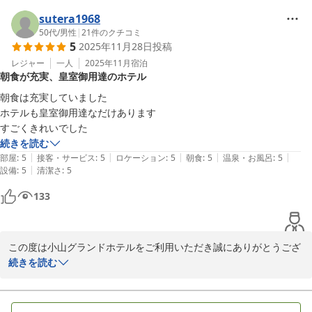
す。今後もお客様に快適にご利用いただけるよう、お貸出し品の充
実や設備の管理に努めてまいります。

sutera1968
　またのご利用をお待ちしております。
50代
/
男性
|
21
件のクチコミ
5
2025年11月28日
投稿
小山グランドホテル
レジャー
一人
2025年11月
宿泊
2025-12-22
朝食が充実、皇室御用達のホテル
朝食は充実していました

ホテルも皇室御用達なだけあります

すごくきれいでした
続きを読む
|
|
|
|
|
部屋
:
5
接客・サービス
:
5
ロケーション
:
5
朝食
:
5
温泉・お風呂
:
5
|
設備
:
5
清潔さ
:
5
133
この度は小山グランドホテルをご利用いただき誠にありがとうござ
います。

続きを読む
お褒めの言葉をいただき、嬉しい限りです。

またのご利用をお待ちしております。