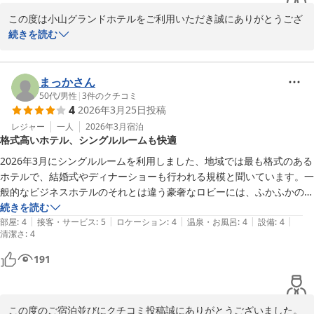
この度は小山グランドホテルをご利用いただき誠にありがとうござ
います。

続きを読む
お褒めの言葉ありがとうございます。

まっかさん
またのご利用をお待ちしております。
50代
/
男性
|
3
件のクチコミ
4
2026年3月25日
投稿
小山グランドホテル
レジャー
一人
2026年3月
宿泊
2026-05-21
格式高いホテル、シングルルームも快適
2026年3月にシングルルームを利用しました、地域では最も格式のある
ホテルで、結婚式やディナーショーも行われる規模と聞いています。一
般的なビジネスホテルのそれとは違う豪奢なロビーには、ふかふかの絨
毯敷。肝心の部屋はシングル1泊には十分な広さとアメニティが揃って
続きを読む
|
|
|
|
|
いました。料金も納得です。

部屋
:
4
接客・サービス
:
5
ロケーション
:
4
温泉・お風呂
:
4
設備
:
4
清潔さ
:
4
☆が満点でないのは小山市繁華街及びJR小山駅より離れている事。

自家用車等で移動されるなら・例えば早朝のゴルフやイベント等で前泊
191
されるならお勧めです。
この度のご宿泊並びにクチコミ投稿誠にありがとうございました。