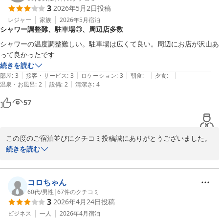
3
2026年5月2日
投稿
小山グランドホテル
レジャー
家族
2026年5月
宿泊
2026-03-23
シャワー調整難、駐車場◎、周辺店多数
シャワーの温度調整難しい。駐車場は広くて良い。周辺にお店が沢山あ
って良かったです
続きを読む
|
|
|
|
|
部屋
:
3
接客・サービス
:
3
ロケーション
:
3
朝食
:
-
夕食
:
-
|
|
温泉・お風呂
:
2
設備
:
2
清潔さ
:
4
57
この度のご宿泊並びにクチコミ投稿誠にありがとうございました。
シャワーの温度調整でご不便をおかけしまして申し訳ございません
続きを読む
でした。設備改修の優先事項とさせていただきます。貴重なご意見
ありがとうございました。
コロちゃん
小山グランドホテル
60代
/
男性
|
67
件のクチコミ
2026-05-03
3
2026年4月24日
投稿
ビジネス
一人
2026年4月
宿泊