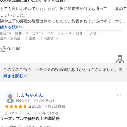
小山グランドホテル
とても良いホテルでした。ただ、夜に暴走族が何度も通って、目覚めて
2026-06-02
しまいました。

隣や上下の部屋の騒音は無かったので、防音されているはずで、ホテル
に責任はありません。思わぬ形で栃木名物を体験できました。
続きを読む
|
|
|
|
|
部屋
:
4
接客・サービス
:
5
ロケーション
:
4
朝食
:
-
夕食
:
-
|
|
温泉・お風呂
:
5
設備
:
5
清潔さ
:
5
100
この度のご宿泊、クチコミの投稿誠にありがとうございました。国
道50号線は深夜にバイクが騒音を出しながら走ることがございまし
続きを読む
て、50号線沿いのお部屋にお泊りのお客様には大変ご迷惑をおかけ
いたしました。
しまちゃんん
小山グランドホテル
60代
/
男性
|
1
件のクチコミ
2026-05-18
5
2026年7月3日
投稿
ビジネス
一人
2026年7月
宿泊
リーズナブルで価格以上の満足感
リーズナブルでよかったです。