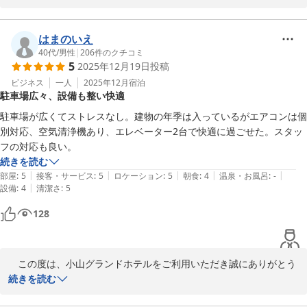
テレビのリモコン不具合につきましては、大変ご迷惑をお掛け致し
ました。

はまのいえ
心よりお詫び申し上げます。

40代
/
男性
|
206
件のクチコミ
5
2025年12月19日
投稿
ハンガー・除菌スプレーに関しましては、フロントにて貸し出しを
ビジネス
一人
2025年12月
宿泊
駐車場広々、設備も整い快適
しておりますので、お気軽にお申し出ください。（※数量限定）

駐車場が広くてストレスなし。建物の年季は入っているがエアコンは個
またのご利用をスタッフ一同、心よりお待ちしております。
別対応、空気清浄機あり、エレベーター2台で快適に過ごせた。スタッ
フの対応も良い。
小山グランドホテル
続きを読む
2025-12-20
|
|
|
|
|
部屋
:
5
接客・サービス
:
5
ロケーション
:
5
朝食
:
4
温泉・お風呂
:
-
|
設備
:
4
清潔さ
:
5
128
　この度は、小山グランドホテルをご利用いただき誠にありがとう
ございます。

続きを読む
　ご滞在中も快適にお過ごしいただけたと伺い大変うれしく思いま