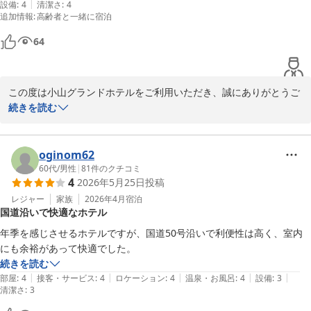
|
設備
:
4
清潔さ
:
4
追加情報
:
高齢者と一緒に宿泊
64
この度は小山グランドホテルをご利用いただき、誠にありがとうご
ざいます。

続きを読む
ご安心してご滞在できたとお聞きして大変嬉しく思います。

消臭スプレーのご要望につきましても、今後の備品検討の参考とさ
oginom62
せていただきます。

60代
/
男性
|
81
件のクチコミ
4
2026年5月25日
投稿
またのご来館をスタッフ一同、心よりお待ち申し上げております。
レジャー
家族
2026年4月
宿泊
国道沿いで快適なホテル
小山グランドホテル
年季を感じさせるホテルですが、国道50号沿いで利便性は高く、室内
2026-06-02
にも余裕があって快適でした。
続きを読む
|
|
|
|
|
部屋
:
4
接客・サービス
:
4
ロケーション
:
4
温泉・お風呂
:
4
設備
:
3
清潔さ
:
3