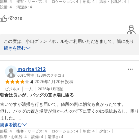
|
|
|
|
|
部屋
:
4
接客・サービス
:
4
ロケーション
:
4
朝食
:
4
温泉・お風呂
:
4
|
設備
:
4
清潔さ
:
4
210
この度は、小山グランドホテルをご利用いただきまして、誠にあり
がとうございます。

続きを読む
お客様のご希望に添えられたこと、嬉しく存じます。

morita1212
※ご朝食につきましては、お日にちによりバイキングまたは定食で
60代
/
男性
|
133
件のクチコミ
4
2026年1月20日
投稿
のご提供とさせていただいております。

ご指定は出来かねますので、予めご了承ください。

ビジネス
一人
2026年1月
宿泊
朝食は良いが、バッグの置き場に困る
（バイキング／定食をお約束するものではございません。）

古いですが清掃も行き届いて、値段の割に朝食も良かったです。

またのご利用をスタッフ一同、心よりお待ちしております。
但し、バッグの置き場所が無かったので下に置くのは抵抗あるし、困り
ました。

小山グランドホテル
デスクに置きましたが、デスクを使ってパソコンを使う時はベッドに移
続きを読む
2026-01-06
|
|
|
|
|
動しました。
部屋
:
4
接客・サービス
:
4
ロケーション
:
4
朝食
:
4
夕食
:
-
|
|
温泉・お風呂
:
4
設備
:
4
清潔さ
:
4