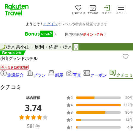
お気に入り
予約確認
ログイン
メニュー
栃木県
小山・足利・佐野・栃木
小山グランドホテル
ふるさと納税対象
施設紹介
プラン
部屋
写真
クーポン
クチコミ
クチコミ
総合評価
5
50
件
3.74
4
122
件
3
80
件
2
14
件
581
件
1
4
件