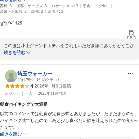
|
|
|
|
|
部屋
:
3
接客・サービス
:
3
ロケーション
:
3
朝食
:
-
夕食
:
-
|
|
温泉・お風呂
:
3
設備
:
3
清潔さ
:
3
125
この度は小山グランドホテルをご利用いただき誠にありがとうござ
います。

続きを読む
ご不便をおかけし申し訳ありませんでした。

埼玉ウォーカー
今後の改修課題とさせて頂きます。

40代
/
男性
|
1
件のクチコミ
4
2026年1月6日
投稿
貴重なご意見ありがとうございました。

レジャー
一人
2025年11月
宿泊
朝食バイキングで大満足
またのご利用をお待ちしております。
以前のコメントでは朝食が定食形式とありましたが、たまたまなのか、
小山グランドホテル
バイキング式でしたので、あと少し食べたい欲を叶えられたので良かっ
2026-02-07
たです。
続きを読む