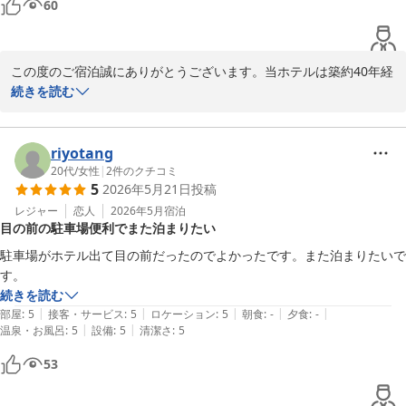
60
この度のご宿泊誠にありがとうございます。当ホテルは築約40年経
過しており、設備面などでお客様にご不便をおかけする場合もござ
続きを読む
いますが、お客様が快適に過ごされたようで喜ばしい限りでござい
ます。
riyotang
小山グランドホテル
20代
/
女性
|
2
件のクチコミ
2026-05-25
5
2026年5月21日
投稿
レジャー
恋人
2026年5月
宿泊
目の前の駐車場便利でまた泊まりたい
駐車場がホテル出て目の前だったのでよかったです。また泊まりたいで
す。
続きを読む
|
|
|
|
|
部屋
:
5
接客・サービス
:
5
ロケーション
:
5
朝食
:
-
夕食
:
-
|
|
温泉・お風呂
:
5
設備
:
5
清潔さ
:
5
53