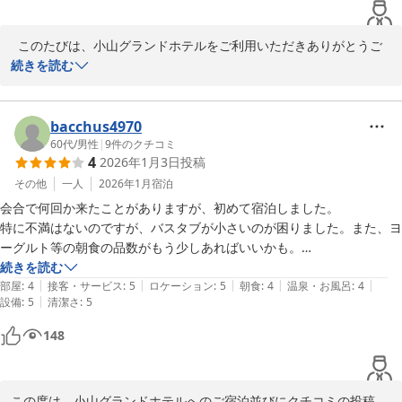
  このたびは、小山グランドホテルをご利用いただきありがとうご
ざいます。

続きを読む
ご滞在中、快適にお過ごしいただけたと伺い、スタッフ一同大変嬉
しく思っております。 また、朝食スタッフの対応にもご満足いただ
けたとのことで、大変励みになります。

bacchus4970
60代
/
男性
|
9
件のクチコミ
4
2026年1月3日
投稿
　今後も皆様に快適にお過ごしいただけるよう、サービスの向上に
努めてまいります。 またのご来館を心よりお待ち申し上げます。
その他
一人
2026年1月
宿泊
会合で何回か来たことがありますが、初めて宿泊しました。

2025-08-23
特に不満はないのですが、バスタブが小さいのが困りました。また、ヨ
ーグルト等の朝食の品数がもう少しあればいいかも。

総じていいホテルです。
続きを読む
|
|
|
|
|
部屋
:
4
接客・サービス
:
5
ロケーション
:
5
朝食
:
4
温泉・お風呂
:
4
|
設備
:
5
清潔さ
:
5
148
この度は、小山グランドホテルへのご宿泊並びにクチコミの投稿、