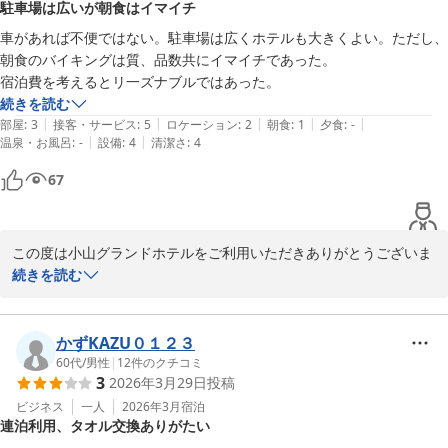
駐車場は広いが朝食はイマイチ
車があれば不便ではない。駐車場は広くホテルも大きくよい。ただし、
朝食のバイキングは質、品数共にイマイチであった。

宿泊費を考えるとリ一ズナブルではあった。
続きを読む
|
|
|
|
|
部屋
:
3
接客・サービス
:
5
ロケーション
:
2
朝食
:
1
夕食
:
-
|
|
温泉・お風呂
:
-
設備
:
4
清潔さ
:
4
67
この度は小山グランドホテルをご利用いただきありがとうございま
す。

続きを読む
朝食バイキングに関しましては、ご期待に沿えず申し訳ございませ
ん。

かずKAZU０１２３
サービスの向上に向けて、今後メニュー内容の見直しを進めてまい
60代
/
男性
|
12
件のクチコミ
3
2026年3月29日
投稿
ります。

ビジネス
一人
2026年3月
宿泊
連泊利用、タオル交換ありがたい
またのご利用を心よりお待ち申し上げております。