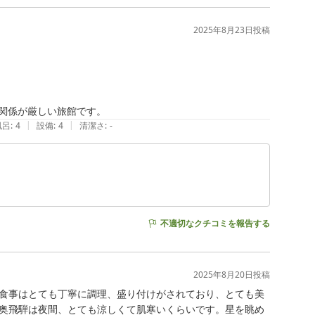
2025年8月23日
投稿
関係が厳しい旅館です。
|
|
風呂
:
4
設備
:
4
清潔さ
:
-
不適切なクチコミを報告する
2025年8月20日
投稿
食事はとても丁寧に調理、盛り付けがされており、とても美
奥飛騨は夜間、とても涼しくて肌寒いくらいです。星を眺め