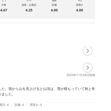
夕食
温泉・お風呂
設備
清潔さ
4.67
4.25
4.00
4.00
2025年11月28日
投稿
した。宿から山を見上げると山頂は、雪が積もっていて秋と冬
ました。

|
|
風呂
:
4
設備
:
4
清潔さ
:
4