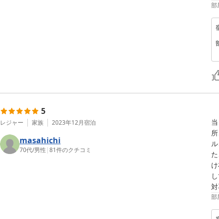
部
5
当
レジャー
家族
2023年12月
宿泊
所
masahichi
ル
70代
/
男性
|
81
件のクチコミ
た
け
し
対
部