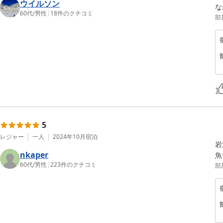
ウイルソン
な
60代
/
男性
|
18
件のクチコミ
部
5
レジャー
一人
2024年10月
宿泊
岩
nkaper
魚
60代
/
男性
|
223
件のクチコミ
部