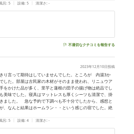
|
|
風呂
:
5
設備
:
5
清潔さ
:
-
不適切なクチコミを報告する
2023年12月10日
投稿
きり言って期待はしていませんでした。ところが　内湯3か
でした。部屋は古民家の木材がそのまま使われ、リニュウア
手をかけた品が多く、里芋と蓮根の団子の揚げ物は絶品でし
も美味でした。寝具はマットレスも厚くシーツも清潔で、掛
きました。　急な予約で下調べも不十分でしたから、感想と
が、なんと結果はホームラン・・という感じの宿でした。絶
|
|
風呂
:
5
設備
:
4
清潔さ
:
-