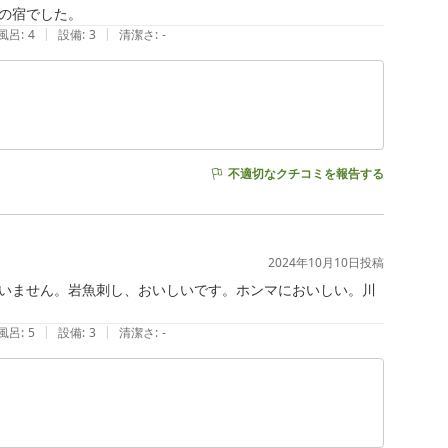
の宿でした。
|
|
風呂
:
4
設備
:
3
清潔さ
:
-
不適切なクチコミを報告する
2024年10月10日
投稿
いません。岩魚刺し、おいしいです。ホンマにおいしい。川
|
|
風呂
:
5
設備
:
3
清潔さ
:
-