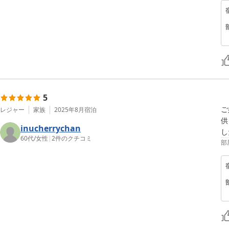
5
ご
レジャー
家族
2025年8月
宿泊
供
inucherrychan
し
60代
/
女性
|
2
件のクチコミ
部