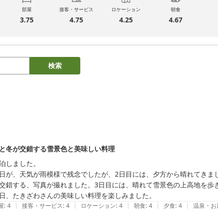
部屋
接客・サービス
ロケーション
朝食
3.75
4.75
4.25
4.67
検索
と冬が交錯する雪景色と美味しい料理
泊しました。

日が、天気が雨模様で残念でしたが、2日目には、夕方から晴れてきま
交錯する、写真が撮れました。3日目には、晴れて雪景色の上高地を歩き
日、たきざわさんの美味しい料理を楽しみました。
|
|
|
|
|
屋
:
4
接客・サービス
:
4
ロケーション
:
4
朝食
:
4
夕食
:
4
温泉・お