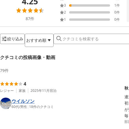
4.25
3
1
件
2
0
件
87
件
1
0
件
絞り込み
おすすめ順
クチコミの投稿画像・動画
79
件
4
秋
レジャー
家族
2025年11月
宿泊
連
ウイルソン
初
60代
/
男性
|
18
件のクチコミ
が
毎
部