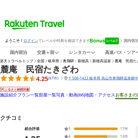
国内宿泊
交通＋宿
レンタカー
高速バス・ツア
楽天トラベルトップ
全国
岐阜県
奥飛騨・新穂高
新穂高温泉
麓庵 民宿た
麓庵 民宿たきざわ
4.25
(
87
件
)
〒
506-1422 岐阜県 高山市奥飛騨温泉郷中
ふるさと納税対象
施設紹介
プラン一覧
部屋一覧
写真・動画
(66)
地図・アクセス
お客さまの
クチコミ
総合評価
5
17
件
4
13
件