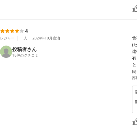
4
食
レジャー
一人
2024年10月
宿泊
(
投稿者さん
建
18
件のクチコミ
有
と
民
部