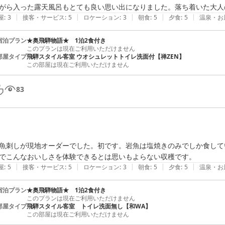
がら入った露天風呂もとても良い思い出になりました。落ち着いた大人
|
|
|
|
|
屋
:
3
接客・サービス
:
5
ロケーション
:
3
朝食
:
5
夕食
:
5
温泉・お
宿泊プラン
★奥飛騨物語★ 1泊2食付き
このプランは現在ご利用いただけません
部屋タイプ
飛騨スタイル客室 ウオシュレットトイレ洗面付【禅ZEN】
この部屋は現在ご利用いただけません
83
魚刺しが現地オーダーでした。初です。岩魚は塩焼きのみでしか食して
でこんなおいしさを体験できるとは思いもよらない収穫です。
|
|
|
|
|
屋
:
5
接客・サービス
:
5
ロケーション
:
3
朝食
:
5
夕食
:
5
温泉・お
宿泊プラン
★奥飛騨物語★ 1泊2食付き
このプランは現在ご利用いただけません
部屋タイプ
飛騨スタイル客室 トイレ洗面無し【和WA】
この部屋は現在ご利用いただけません