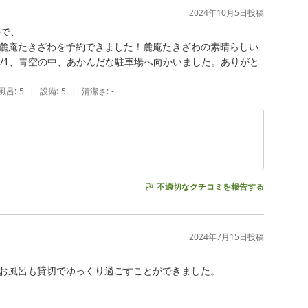
2024年10月5日
投稿
で、

麓庵たきざわを予約できました！麓庵たきざわの素晴らしい
/1、青空の中、あかんだな駐車場へ向かいました。ありがと
|
|
風呂
:
5
設備
:
5
清潔さ
:
-
不適切なクチコミを報告する
2024年7月15日
投稿
お風呂も貸切でゆっくり過ごすことができました。
