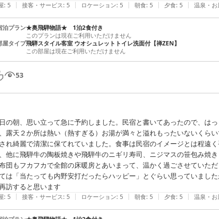
|
|
|
|
|
屋
:
5
接客・サービス
:
5
ロケーション
:
5
朝食
:
5
夕食
:
5
温泉・お
宿泊プラン
★奥飛騨物語★ 1泊2食付き
このプランは現在ご利用いただけません
部屋タイプ
飛騨スタイル客室 ウオシュレットトイレ洗面付【禅ZEN】
この部屋は現在ご利用いただけません
53
日の朝、思い立って急に予約しました。民宿と書いてあったので、はっ
、露天２か所は熱い（熱すぎる）お湯が満々と溢れもったいないくらい
され綺麗で清潔に保てれていました。食事は民宿のイメージとは程遠く
、他に飛騨牛の陶板焼きや飛騨牛のニギリ寿司、ニジマスの笹包み焼き
布団もフカフカで全館の床暖房とあいまって、温かく過ごさせていただ
ては「当たっても内野安打だったらハッピー」とぐらい思っていました
再訪すると思います
|
|
|
|
|
屋
:
5
接客・サービス
:
5
ロケーション
:
5
朝食
:
5
夕食
:
5
温泉・お