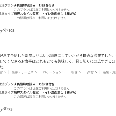
宿泊プラン
★奥飛騨物語★ 1泊2食付き
このプランは現在ご利用いただけません
部屋タイプ
飛騨スタイル客室 トイレ洗面無し【和WA】
この部屋は現在ご利用いただけません
103
好意で予約した部屋より広いお部屋にしていただき快適な滞在でした。
してくださるお食事はどれもとても美味しく、貸し切りには広すぎるほ
た。
|
|
|
|
|
屋
:
5
接客・サービス
:
5
ロケーション
:
5
朝食
:
5
夕食
:
5
温泉・お
宿泊プラン
★奥飛騨物語★ 1泊2食付き
このプランは現在ご利用いただけません
部屋タイプ
飛騨スタイル客室 トイレ洗面無し【和WA】
この部屋は現在ご利用いただけません
73