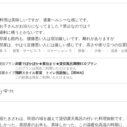
料理は美味しいですが、適量ヘルシーな感じです。

お子さんがお泊りになってました？禁止なのでは？

過剰に構うとかないです。

部屋も館内も、腰膝悪い人は宿泊厳しいです。離れがありますが

部屋は、やはり足腰悪い人には厳しい感じです。高さや座り立つの位置
|
|
|
|
|
屋
:
3
接客・サービス
:
5
ロケーション
:
5
朝食
:
-
夕食
:
-
温泉・お
宿泊プラン
床暖でぽかぽか★素泊まり★貸切風呂満喫ECOプラン
このプランは現在ご利用いただけません
部屋タイプ
飛騨スタイル客室 トイレ洗面無し【和WA】
この部屋は現在ご利用いただけません
71
宿たきざわは、民宿の域を越えて貸切露天風呂の付いた料理旅館です。
しかった。黒部産のお米も、美味しかった。この温暖化高温の時期に、