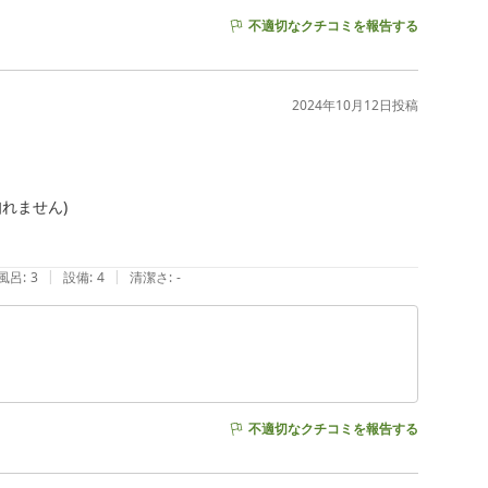
不適切なクチコミを報告する
2024年10月12日
投稿
ません)

|
|
風呂
:
3
設備
:
4
清潔さ
:
-
不適切なクチコミを報告する