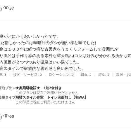
37
事がとにかくおいしかったです。

ただ惜しかったのは味噌汁のダシが無い様な味でした)

物は１００年は経つ様な古民家をうまくリフォームして雰囲気が

り風呂は手作り感のある素朴な露天風呂(コレは好みが分かれる所かも知れ
内風呂が２つづつあり温泉はいい湯てした。

宿スタイルで家族的な親近感も良い所でした。
|
|
|
|
|
屋
:
3
接客・サービス
:
5
ロケーション
:
5
朝食
:
5
夕食
:
5
温泉・お
宿泊プラン
★奥飛騨物語★ 1泊2食付き
このプランは現在ご利用いただけません
部屋タイプ
飛騨スタイル客室 トイレ洗面無し【和WA】
この部屋は現在ご利用いただけません
60