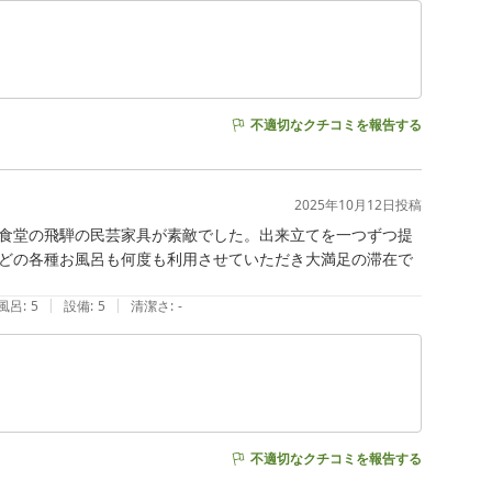
不適切なクチコミを報告する
2025年10月12日
投稿
食堂の飛騨の民芸家具が素敵でした。出来立てを一つずつ提
どの各種お風呂も何度も利用させていただき大満足の滞在で
|
|
風呂
:
5
設備
:
5
清潔さ
:
-
不適切なクチコミを報告する