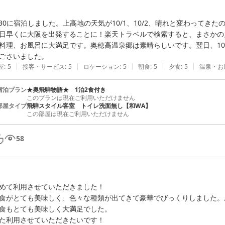
/30に宿泊しました。上高地の天気が10/1、10/2、晴れと変わってきたの
日早くに大阪を出発することに！楽天トラベルで検索すると、まさかの
料理、お風呂に大満足です。奥穂高温泉郷は素晴らしいです。翌日、10
ごさいました。
|
|
|
|
|
屋
:
5
接客・サービス
:
5
ロケーション
:
5
朝食
:
5
夕食
:
5
温泉・お
宿泊プラン
★奥飛騨物語★ 1泊2食付き
このプランは現在ご利用いただけません
部屋タイプ
飛騨スタイル客室 トイレ洗面無し【和WA】
この部屋は現在ご利用いただけません
58
めて利用させていただきました！

食がとても美味しく、色々な種類が出てきて豪華でびっくりしました。
食もとても美味しく大満足でした。

た利用させていただきたいです！