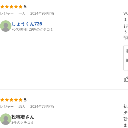
5
9
レジャー
一人
2024年9月
宿泊
１
しょうくん726
お
70代
/
男性
|
29
件のクチコミ
う
部
5
初
レジャー
恋人
2024年7月
宿泊
夕
投稿者さん
朝
3
件のクチコミ
ま