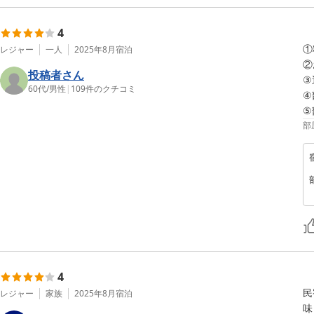
4
①
レジャー
一人
2025年8月
宿泊
②
投稿者さん
③
60代
/
男性
|
109
件のクチコミ
④
⑤
部
4
民
レジャー
家族
2025年8月
宿泊
味