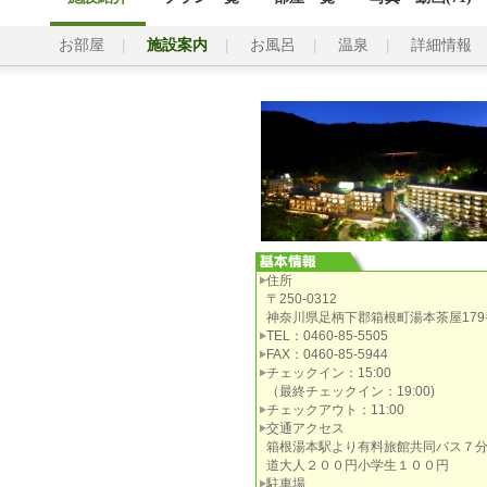
お部屋
施設案内
お風呂
温泉
詳細情報
住所
〒250-0312
神奈川県足柄下郡箱根町湯本茶屋179
TEL：0460-85-5505
FAX：0460-85-5944
チェックイン：15:00
（最終チェックイン：19:00)
チェックアウト：11:00
交通アクセス
箱根湯本駅より有料旅館共同バス７
道大人２００円小学生１００円
駐車場