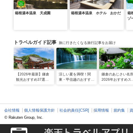
箱根湯本温泉 天成園
箱根湯本温泉 ホテル おかだ
箱
ゾ
トラベルガイド記事
旅に行きたくなる旅行記事をお届け
【2026年最新】鎌倉
涼しい夏を満喫！関
鎌倉のあじさい名
観光おすすめ37選！
東・甲信越のおすすめ
2026年おすすめス
運気UP！グルメや絶
避暑地14選
ット16選～
景スポット、ロケ地も
会社情報
個人情報保護方針
社会的責任[CSR]
採用情報
規約集
© Rakuten Group, Inc.