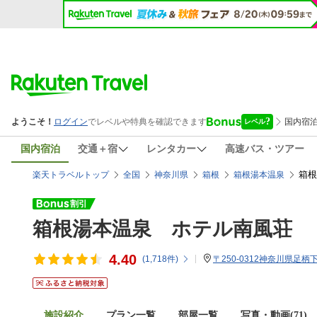
国内宿泊
交通＋宿
レンタカー
高速バス・ツアー
箱根
楽天トラベルトップ
全国
神奈川県
箱根
箱根湯本温泉
箱根湯本温泉 ホテル南風荘
4.40
(
1,718
件)
〒250-0312神奈川県足
施設紹介
プラン一覧
部屋一覧
写真・動画(71)