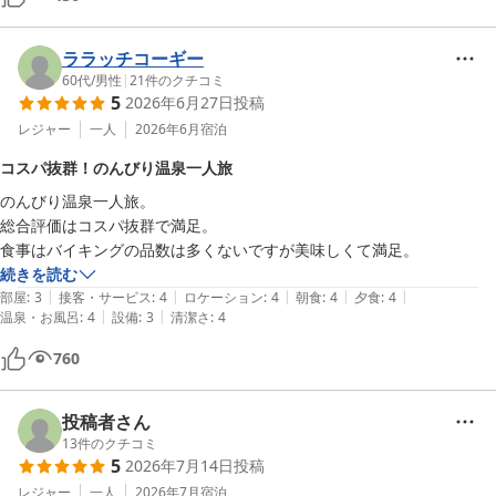
ララッチコーギー
60代
/
男性
|
21
件のクチコミ
5
2026年6月27日
投稿
レジャー
一人
2026年6月
宿泊
コスパ抜群！のんびり温泉一人旅
のんびり温泉一人旅。

総合評価はコスパ抜群で満足。

食事はバイキングの品数は多くないですが美味しくて満足。
続きを読む
|
|
|
|
|
部屋
:
3
接客・サービス
:
4
ロケーション
:
4
朝食
:
4
夕食
:
4
|
|
温泉・お風呂
:
4
設備
:
3
清潔さ
:
4
760
投稿者さん
13
件のクチコミ
5
2026年7月14日
投稿
レジャー
一人
2026年7月
宿泊