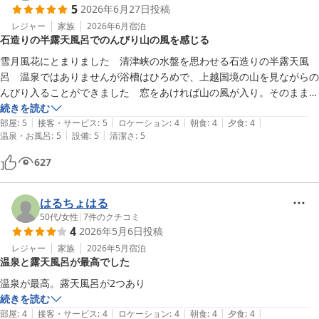
5
2026年6月27日
投稿
レジャー
家族
2026年6月
宿泊
石造りの半露天風呂でのんびり山の風を感じる
雪月風花にとまりました　清津峡の水盤を思わせる石造りの半露天風
呂　温泉ではありませんが浴槽はひろめで、上越国境の山を見ながらの
んびり入ることができました　窓をあければ山の風が入り。そのままテ
ラスに出て外気浴もできます　シャワータワーあり　

続きを読む
|
|
|
|
|
お部屋はシティホテルのセミスウィートみたいな感じでゆったりくつろ
部屋
:
5
接客・サービス
:
5
ロケーション
:
4
朝食
:
4
夕食
:
4
|
|
温泉・お風呂
:
5
設備
:
5
清潔さ
:
5
げます　ダイニングと小さなテーブルもあるのでワーケーションとか良
さそうです　　
627
はるちょはる
50代
/
女性
|
7
件のクチコミ
4
2026年5月6日
投稿
レジャー
家族
2026年5月
宿泊
温泉と露天風呂が最高でした
温泉が最高。露天風呂が2つあり
続きを読む
|
|
|
|
|
部屋
:
4
接客・サービス
:
4
ロケーション
:
4
朝食
:
4
夕食
:
4