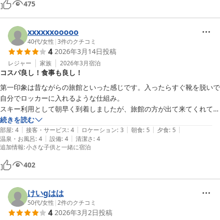
475
高の一言です。広くて景色が良く、非常に趣深く感じました。個人的に
は穴場の旅館だと思います。来年も是非とも訪れたいお宿です。素晴ら
しい時間をありがとうございました。
xxxxxxooooo
40代
/
女性
|
3
件のクチコミ
4
2026年3月14日
投稿
レジャー
家族
2026年3月
宿泊
コスパ良し！食事も良し！
第一印象は昔ながらの旅館といった感じです。入ったらすぐ靴を脱いで
自分でロッカーに入れるような仕組み。

スキー利用として朝早く到着しましたが、旅館の方が出て来てくれて荷
物運びなどお手伝い頂けました。更衣室コインロッカー共に地下にあ
続きを読む
|
|
|
|
|
り、階段しかないのがちょっと不便。大きな荷物は、ロビーに自己責任
部屋
:
4
接客・サービス
:
4
ロケーション
:
3
朝食
:
5
夕食
:
5
|
|
温泉・お風呂
:
4
設備
:
4
清潔さ
:
4
で置いといても良いとの事で、運ぶのが大変なのでロビーに置かせて頂
追加情報
:
小さな子供と一緒に宿泊
きました。

部屋は二間続きの大部屋だったので家族５人でも狭さは感じません。布
402
団敷きや連泊の部屋掃除などはありませんが、逆に誰も入ることがない
ので、気楽に過ごせてよかったです。洗面台がなんとも狭すぎて、水が
けいgはは
飛び散ってとても使いづらかったです。コンセントの数が今の時代とし
50代
/
女性
|
2
件のクチコミ
ては少なくて、５人居ると不便。

4
2026年3月2日
投稿
食事は種類も豊富で、手作り感も感じられ、とても好印象でした。ソフ