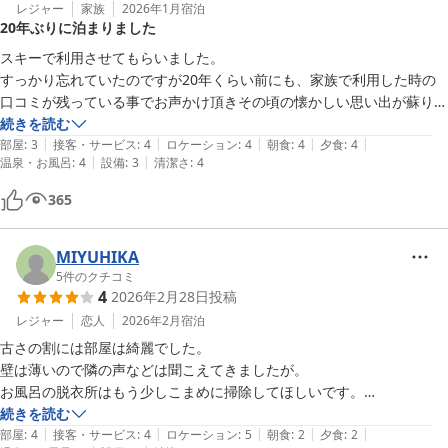
レジャー
家族
2026年1月
宿泊
トドリンクを有料で頼みましたが、コップが水飲み用の小さなコップだ
20年ぶりに泊まりました
ったので割高でガッカリ…お風呂はオススメされた離れの露天に行った
スキーで利用させてもらいました。

が、行くまでも極寒、洗い場も一応建物内ではあるものの一度外に出て
すっかり忘れていたのですが20年くらい前にも、家族で利用した時の
からなので極寒で戻る勇気もなく凍えながら入りました。雪見風呂で風
口コミが残っている事でお声かけ頂きその頃の懐かしい思い出が蘇りま
情ありますが、本館で洗い、ゆっくり体を暖めてから離れの露天にに行
した。

続きを読む
くのがオススメです。本館のお風呂にもちょっとした露天もあり、個人
|
|
|
|
|
設備などやはり年月を感じますが、掃除も行き届いており従業員の皆様
部屋
:
3
接客・サービス
:
4
ロケーション
:
4
朝食
:
4
夕食
:
4
的にはそれだけでも十分でした。

|
|
温泉・お風呂
:
4
設備
:
3
清潔さ
:
4
の接客も丁寧で感じ良かったので満足です。

レンタルが道路挟んだ向かい側でちょっと危険でしたが、最初と最後だ
温泉もあまり人と被らずゆっくり入れました。

けであとは地下の乾燥室を使えるので便利！苗場までの送迎も付いてる
365
食事もバイキングなので色々食べれて、ご飯も美味しく満足です。

のでスキー利用としても不便なく、有り難い。

また機会ありましたら利用させてもらいたいです。

総合的にコスパは良く、旅館の方も丁寧な対応で悪い印象はありませ
お世話になりました。
MIYUHIKA
ん。
5
件のクチコミ
4
2026年2月28日
投稿
レジャー
恋人
2026年2月
宿泊
古さの割には部屋は綺麗でした。

壁は薄いので隣の声などは聞こえてきましたが。

お風呂の脱衣所はもう少しこまめに掃除してほしいです。

髪の毛がすごかったです。

続きを読む
|
|
|
|
|
置いてあるクイックルワイパーで取りました。

部屋
:
4
接客・サービス
:
4
ロケーション
:
5
朝食
:
2
夕食
:
2