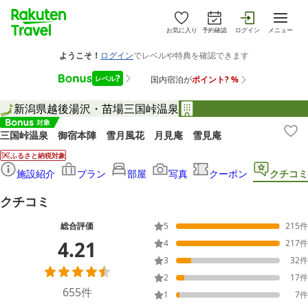
お気に入り
予約確認
ログイン
メニュー
新潟県
越後湯沢・苗場
三国峠温泉
三国峠温泉 御宿本陣 雪月風花 月見庵 雪見庵
ふるさと納税対象
施設紹介
プラン
部屋
写真
クーポン
クチコミ
クチコミ
総合評価
5
215
件
4.21
4
217
件
3
32
件
2
17
件
655
件
1
7
件