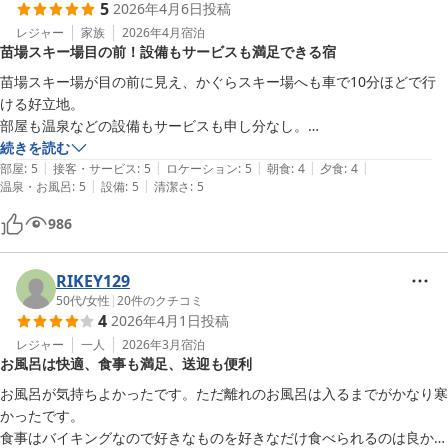
5
2026年4月6日
投稿
総じてとてもよい宿でした。ありがとうございました。
レジャー
家族
2026年4月
宿泊
苗場スキー場目の前！設備もサービスも満足できる宿
苗場スキー場が目の前に見え、かぐらスキー場へも車で10分ほどで行
ける好立地。

部屋も温泉などの設備もサービスも申し分なし。

強いて言えばバイキング形式の食事では多くの客で混雑し取りたい料理
続きを読む
|
|
|
|
|
部屋
:
5
接客・サービス
:
5
ロケーション
:
5
朝食
:
4
夕食
:
4
|
|
温泉・お風呂
:
5
設備
:
5
清潔さ
:
5
986
RIKEY129
50代
/
女性
|
20
件のクチコミ
4
2026年4月1日
投稿
レジャー
一人
2026年3月
宿泊
お風呂は快適、食事も満足、送迎も便利
お風呂が気持ちよかったです。ただ離れのお風呂は入るまでがかなり寒
かったです。

食事はバイキングなので好きなものを好きなだけ食べられるのは良かっ