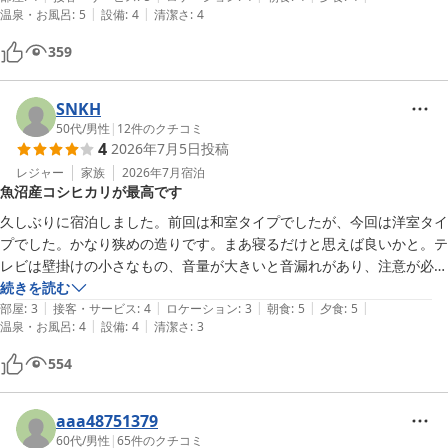
|
|
温泉・お風呂
:
5
設備
:
4
清潔さ
:
4
359
SNKH
50代
/
男性
|
12
件のクチコミ
4
2026年7月5日
投稿
レジャー
家族
2026年7月
宿泊
魚沼産コシヒカリが最高です
久しぶりに宿泊しました。前回は和室タイプでしたが、今回は洋室タイ
プでした。かなり狭めの造りです。まあ寝るだけと思えば良いかと。テ
レビは壁掛けの小さなもの、音量が大きいと音漏れがあり、注意が必要
かもです。お風呂は内湯＋露天風呂、あと離れの露天風呂もあり、個人
続きを読む
|
|
|
|
|
的にはとても良かったです。食事は、朝夕ともビュッフェ。大きな施設
部屋
:
3
接客・サービス
:
4
ロケーション
:
3
朝食
:
5
夕食
:
5
|
|
温泉・お風呂
:
4
設備
:
4
清潔さ
:
3
よりは、少なめの種類ですが、とても美味しくて大満足でした。魚沼産
コシヒカリが最高でした。お米の美味しさを改めて認識しました。また
554
宿泊します。
aaa48751379
60代
/
男性
|
65
件のクチコミ