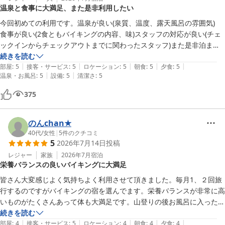
温泉と食事に大満足、また是非利用したい
今回初めての利用です。温泉が良い(泉質、温度、露天風呂の雰囲気)

食事が良い(2食ともバイキングの内容、味)スタッフの対応が良い(チェ
ックインからチェックアウトまでに関わったスタッフ)また是非泊まり
たいです。
続きを読む
|
|
|
|
|
部屋
:
5
接客・サービス
:
5
ロケーション
:
5
朝食
:
5
夕食
:
5
|
|
温泉・お風呂
:
5
設備
:
5
清潔さ
:
5
375
のんchan★
40代
/
女性
|
5
件のクチコミ
5
2026年7月14日
投稿
レジャー
家族
2026年7月
宿泊
栄養バランスの良いバイキングに大満足
皆さん大変感じよく気持ちよく利用させて頂きました。毎月1、２回旅
行するのですがバイキングの宿を選んでます。栄養バランスが非常に高
いものがたくさんあって体も大満足です。山登りの後お風呂に入ったら
筋肉痛もすぐに治りました。ありがとうございました。
続きを読む
|
|
|
|
|
部屋
:
4
接客・サービス
:
5
ロケーション
:
4
朝食
:
4
夕食
:
4