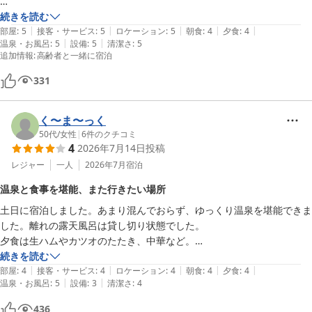
また、来ます！
続きを読む
|
|
|
|
|
部屋
:
5
接客・サービス
:
5
ロケーション
:
5
朝食
:
4
夕食
:
4
|
|
温泉・お風呂
:
5
設備
:
5
清潔さ
:
5
追加情報
:
高齢者と一緒に宿泊
331
く〜ま〜っく
50代
/
女性
|
6
件のクチコミ
4
2026年7月14日
投稿
レジャー
一人
2026年7月
宿泊
温泉と食事を堪能、また行きたい場所
土日に宿泊しました。あまり混んでおらず、ゆっくり温泉を堪能できま
した。離れの露天風呂は貸し切り状態でした。

夕食は生ハムやカツオのたたき、中華など。

ミニケーキもあり、食べ過ぎました。

続きを読む
|
|
|
|
|
機会があればまた行きたいと思います。
部屋
:
4
接客・サービス
:
4
ロケーション
:
4
朝食
:
4
夕食
:
4
|
|
温泉・お風呂
:
5
設備
:
3
清潔さ
:
4
436