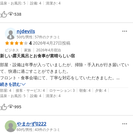
|
|
温泉・お風呂
:
5
設備
:
4
清潔さ
:
4
538
njdevils
50代
/
男性
|
57
件のクチコミ
4
2026年4月27日
投稿
ビジネス
家族
2026年4月
宿泊
新しい露天風呂とお食事が素晴らしい宿
部屋・設備は年季が入っていましたが、掃除・手入れが行き届いてい
て、快適に過ごすことができました。

フロント・食事会場にて、丁寧な対応をしていただきました。

場所は高速道路のICから1時間弱、また周囲にコンビニ等のないところ
続きを読む
|
|
|
|
|
でしたが、事前に確認していたので、特に不便は感じませんでした。

部屋
:
4
接客・サービス
:
4
ロケーション
:
3
朝食
:
4
夕食
:
4
|
|
温泉・お風呂
:
5
設備
:
4
清潔さ
:
4
夕食・朝食ともバフェ形式でした。大規模な観光ホテルほどの種類はあ
りませんでしたが、魚沼産コシヒカリや地元の食材が美味しかったで
995
す。

お風呂は、最初に元からある内湯・露天・新しい露店風呂、すべてに入
りました。従業員の方も自信をもって推奨していた新しい露天風呂は、
やまかず0222
お湯も景色も素晴らしく、夜・朝2回入りました。

60代
/
男性
|
43
件のクチコミ