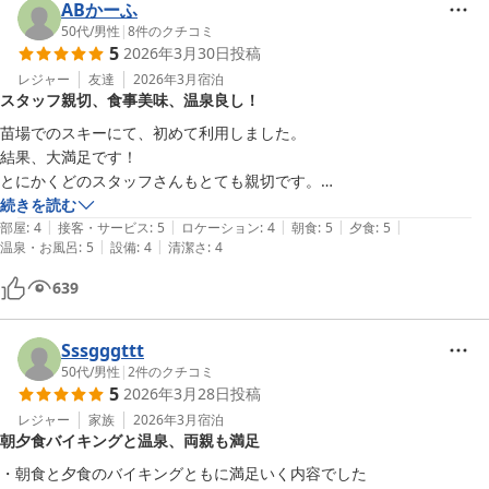
ABかーふ
50代
/
男性
|
8
件のクチコミ
5
2026年3月30日
投稿
レジャー
友達
2026年3月
宿泊
スタッフ親切、食事美味、温泉良し！
苗場でのスキーにて、初めて利用しました。

結果、大満足です！

とにかくどのスタッフさんもとても親切です。

スキー場への送迎など快く引き受けてもらいました。

続きを読む
|
|
|
|
|
食事も美味しく、夕食・朝食のブュッフェは完全に食べ過ぎました。

部屋
:
4
接客・サービス
:
5
ロケーション
:
4
朝食
:
5
夕食
:
5
|
|
温泉・お風呂
:
5
設備
:
4
清潔さ
:
4
（ブュッフェ慣れしているのに、ハマりました。それも夕だけでなく朝
も（笑））

639
温泉も良く、新旧どちらの浴室もそれぞれの趣きがありました。古い方
の深い露天風呂は好きですね〜

部屋は古いですが、清潔ですし設備も全く問題なく、友人共々ぐっすり
Sssgggttt
眠ることができました！

50代
/
男性
|
2
件のクチコミ
5
2026年3月28日
投稿
次は家族と利用したいです。

ちなみに欠点は…私的には苗場の高いリフト代だけです（汗）

レジャー
家族
2026年3月
宿泊
朝夕食バイキングと温泉、両親も満足
またぜひ、利用させていただきます！
・朝食と夕食のバイキングともに満足いく内容でした
