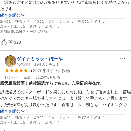
・温泉も内湯と離れの2カ所ありますがともに素晴らしく気持ちよかっ
たです

・高齢者の両親も別部屋にて宿泊しましたが宿泊前のご対応も親切にし
続きを読む
|
|
|
|
|
ていただき感謝しております
部屋
:
5
接客・サービス
:
5
ロケーション
:
5
朝食
:
5
夕食
:
5
|
|
温泉・お風呂
:
5
設備
:
5
清潔さ
:
5
追加情報
:
高齢者と一緒に宿泊
523
ダイナミック・ぼーや
40代
/
男性
|
35
件のクチコミ
5
2026年3月17日
投稿
レジャー
家族
2026年3月
宿泊
露天風呂最高！越後湯沢からでもOK。穴場宿的存在か。
越後湯沢でのスノーボードを楽しむために泊まらせて頂きました。苗場
やかぐらのスキー場を使う方々には、より近くて手ごろだと思います。
また乾燥室があり良かったです。食事は、夕・朝ともにバイキングで、
質・量ともに十分で堪能できます。ドリンクバーや飲み放題プランなど
続きを読む
|
|
|
|
|
があると、より良いと思います。リーズナブルなお部屋だったので仕方
部屋
:
5
接客・サービス
:
5
ロケーション
:
5
朝食
:
4
夕食
:
4
|
|
温泉・お風呂
:
5
設備
:
5
清潔さ
:
4
ないと思いますが、古めの暖房の温度調節や電源のオンオフが出来なか
ったのが、少々残念です。しかし、何といっても離れの露天風呂は超最