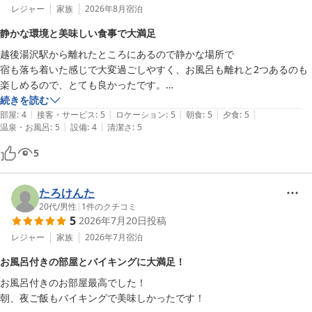
レジャー
家族
2026年8月
宿泊
静かな環境と美味しい食事で大満足
越後湯沢駅から離れたところにあるので静かな場所で

宿も落ち着いた感じで大変過ごしやすく、お風呂も離れと2つあるのも
楽しめるので、とても良かったです。

続きを読む
|
|
|
|
|
そして夕食と朝食どちらとも品数は多くはないですが、どれも美味しく
部屋
:
4
接客・サービス
:
5
ロケーション
:
5
朝食
:
5
夕食
:
5
|
|
温泉・お風呂
:
5
設備
:
4
清潔さ
:
5
食べ過ぎてしまいました。

5
また、そちらの方に行った時は泊まりたいと思います😊
たろけんた
20代
/
男性
|
1
件のクチコミ
5
2026年7月20日
投稿
レジャー
家族
2026年7月
宿泊
お風呂付きの部屋とバイキングに大満足！
お風呂付きのお部屋最高でした！

朝、夜ご飯もバイキングで美味しかったです！
