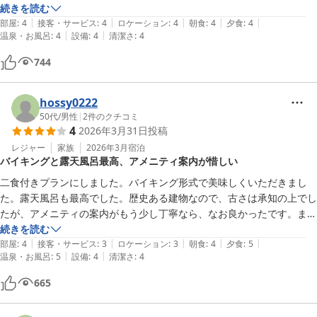
たです。

続きを読む
|
|
|
|
|
特に甘海老が美味しかったです。

部屋
:
4
接客・サービス
:
4
ロケーション
:
4
朝食
:
4
夕食
:
4
|
|
温泉・お風呂
:
4
設備
:
4
清潔さ
:
4
駅までの送迎や苗場スキー場の送迎がとても助かりました。

また機会がありましたら泊まりたいと思います。
744
hossy0222
50代
/
男性
|
2
件のクチコミ
4
2026年3月31日
投稿
レジャー
家族
2026年3月
宿泊
バイキングと露天風呂最高、アメニティ案内が惜しい
二食付きプランにしました。バイキング形式で美味しくいただきまし
た。露天風呂も最高でした。歴史ある建物なので、古さは承知の上でし
たが、アメニティの案内がもう少し丁寧なら、なお良かったです。また
行きたいです👍️
続きを読む
|
|
|
|
|
部屋
:
4
接客・サービス
:
3
ロケーション
:
3
朝食
:
4
夕食
:
5
|
|
温泉・お風呂
:
5
設備
:
4
清潔さ
:
4
665