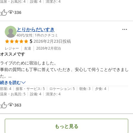
|
|
温泉・お風呂
:
4
設備
:
4
清潔さ
:
4
食事がもう少し品数があればよいですね。

336
子供が好きなメニューばかりでした。

朝食は２日間全く同じで残念。

とりからだいすき
立地はとてもよいので、苗場や周辺スキー場に行くには便利です。
40代
/
女性
|
1
件のクチコミ
5
2026年2月23日
投稿
レジャー
友達
2026年2月
宿泊
オススメです
ライブのために宿泊しました。

事前の質問にも丁寧に答えていただき、安心して伺うことができまし
た。

路線バスに30分以上前から待っても乗るのがやっとな状況で、越後湯
続きを読む
|
|
|
|
|
沢駅からの送迎は本当に神対応でした。

部屋
:
4
接客・サービス
:
5
ロケーション
:
5
朝食
:
3
夕食
:
4
|
|
温泉・お風呂
:
5
設備
:
4
清潔さ
:
4
お料理も美味しく、温泉も24時間使用できるため、ライブ後ゆっくり
浸からせていただき大満足でした。また利用したいです！
363
もっと見る