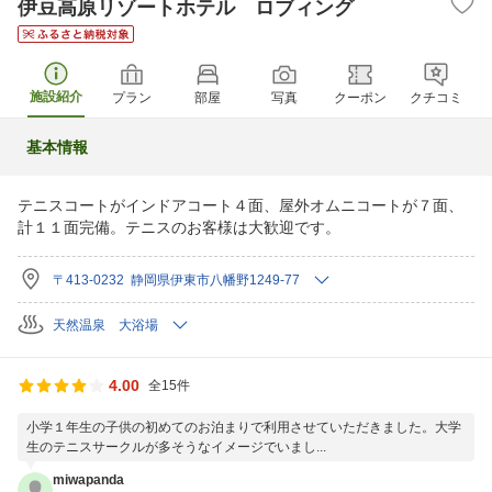
伊豆高原リゾートホテル ロブィング
施設紹介
プラン
部屋
写真
クーポン
クチコミ
基本情報
テニスコートがインドアコート４面、屋外オムニコートが７面、
計１１面完備。テニスのお客様は大歓迎です。
〒413-0232 静岡県伊東市八幡野1249-77
天然温泉 大浴場
4.00
全15件
小学１年生の子供の初めてのお泊まりで利用させていただきました。大学
生のテニスサークルが多そうなイメージでいまし...
miwapanda