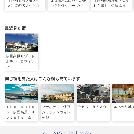
【静岡市清水港グル
なぜ沼津にはバーが多
【静岡県焼津市・なか
メ】港の名店ならコ
い？意外なルーツがわ
むら館】「焼津温泉」
コ！マグロ食べ比べや
かる店へ【静岡県沼津
発祥の地で「浮遊体
激レア“サバの氷室盛
市・BAR FRANK／ね
験」 開発期間3年の温
り”港周辺の店5選
こと白鳥】
泉商品で手がすべすべ
最近見た宿
伊豆高原リゾート
ホテル ロブィン
グ
同じ宿を見た人はこんな宿も見ています
ｔｈｅ ｓａｌｏ
プチホテル 伊豆
ＯＰＡ ＲＥＳＯ
ルネッサ城
ｎ 伊豆高原 Ｈ
シャボテンヴィレ
ＲＴ
ｏｔｅｌｓ ＆
ッジ
Ｒｅｓｏｒｔ
このページのトップへ