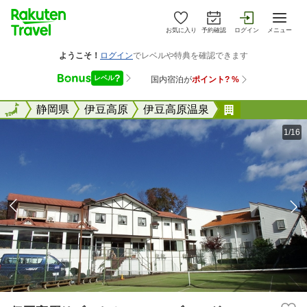
お気に入り
予約確認
ログイン
メニュー
全国
全国
静岡県
伊豆高原
伊豆高原温泉
伊豆高原リゾ
1/16