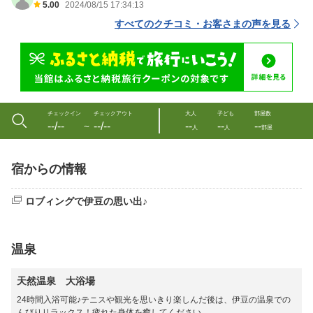
5.00
2024/08/15 17:34:13
すべてのクチコミ・お客さまの声を見る
チェックイン
チェックアウト
大人
子ども
部屋数
--/--
--/--
--
--
--
〜
人
人
部屋
宿からの情報
ロブィングで伊豆の思い出♪
温泉
天然温泉 大浴場
24時間入浴可能♪テニスや観光を思いきり楽しんだ後は、伊豆の温泉での
んびりリラックス！疲れた身体を癒してください。