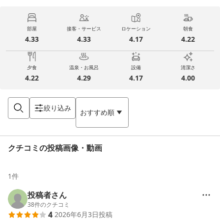
部屋
接客・サービス
ロケーション
朝食
4.33
4.33
4.17
4.22
夕食
温泉・お風呂
設備
清潔さ
4.22
4.29
4.17
4.00
絞り込み
おすすめ順
クチコミの投稿画像・動画
1
件
投稿者さん
38
件のクチコミ
4
2026年6月3日
投稿