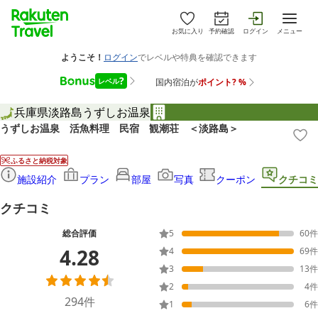
お気に入り
予約確認
ログイン
メニュー
兵庫県
淡路島
うずしお温泉
うずしお温泉 活魚料理 民宿 観潮荘 ＜淡路島＞
ふるさと納税対象
施設紹介
プラン
部屋
写真
クーポン
クチコミ
クチコミ
総合評価
5
60
件
4.28
4
69
件
3
13
件
2
4
件
294
件
1
6
件