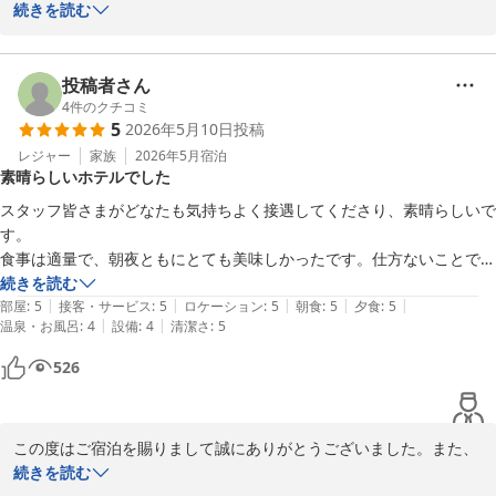
また、お食事にご満足いただけました事嬉しい限りでございます。

続きを読む
時間を考えたいと思います。

機会がございましたら又お越しくださいませ。
たてやま鏡ヶ浦温泉 館山シーサイドホテル
投稿者さん
2026-05-19
4
件のクチコミ
5
2026年5月10日
投稿
レジャー
家族
2026年5月
宿泊
素晴らしいホテルでした
スタッフ皆さまがどなたも気持ちよく接遇してくださり、素晴らしいで
す。

食事は適量で、朝夜ともにとても美味しかったです。仕方ないことです
が、遅い時間だと片付けが始まり忙しなく感じます。

続きを読む
|
|
|
|
|
建物は古いですが、別館の部屋は広くリノベーションされていて綺麗
部屋
:
5
接客・サービス
:
5
ロケーション
:
5
朝食
:
5
夕食
:
5
|
|
温泉・お風呂
:
4
設備
:
4
清潔さ
:
5
で、海に面した景色は抜群、晴れている日のサンセットは一見の価値あ
り。

526
大浴場は古さを感じますが、広くて気持ち良いです。窓が濁っていたの
で、浴槽から景色が見られるようにすればなお良いと思います。

総じて素晴らしいホテルと思います。有り難うございました。
この度はご宿泊を賜りまして誠にありがとうございました。また、
お食事やお部屋にご満足いただけました事，そして『素晴らしいホ
続きを読む