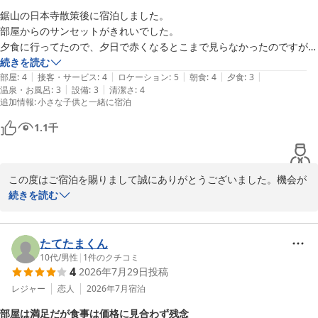
鋸山の日本寺散策後に宿泊しました。

温かくご対応して下さったスタッフの方

部屋からのサンセットがきれいでした。

ありがとうございました。

夕食に行ってたので、夕日で赤くなるとこまで見らなかったのですが夏
は目の前がプールなので入れると楽しそうです。

続きを読む
またゆっくり泊まれたらと思います。
|
|
|
|
|
夕食は海鮮が多くて品目もたくさんあり、舟盛りも豪華でしたが、食べ
部屋
:
4
接客・サービス
:
4
ロケーション
:
5
朝食
:
4
夕食
:
3
|
|
温泉・お風呂
:
3
設備
:
3
清潔さ
:
4
るペース関係なく次々と置かれるので慌ただしく、食堂感が否めないの
追加情報
:
小さな子供と一緒に宿泊
が残念でした。清潔感はありますがお風呂にクレンジングあると良かっ
1.1
千
この度はご宿泊を賜りまして誠にありがとうございました。機会が
ございましたら又お越しくださいませ。
続きを読む
たてやま鏡ヶ浦温泉 館山シーサイドホテル
2026-05-20
たてたまくん
10代
/
男性
|
1
件のクチコミ
4
2026年7月29日
投稿
レジャー
恋人
2026年7月
宿泊
部屋は満足だが食事は価格に見合わず残念