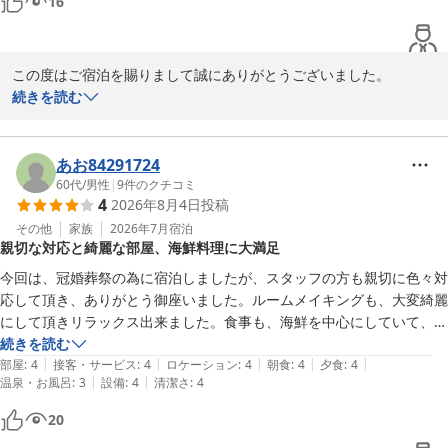
16
この度はご宿泊を賜りまして誠にありがとうございました。

また、スタッフの接客にご満足いただけました事嬉しい限りでござ
続きを読む
います。

当館は晴れた日には夕日と富士山がすごく綺麗に見える絶好のロケ
ーションと自負しております。

あお84291724
機会がございましたら又お越しくださいませ。

60代
/
男性
|
9
件のクチコミ
4
2026年8月4日
投稿
またお会いできるのを楽しみにしております。
その他
家族
2026年7月
宿泊
たてやま鏡ヶ浦温泉 館山シーサイドホテル
親切な対応と綺麗な部屋、海鮮料理に大満足
2026-08-05
今回は、冠婚葬祭の為に宿泊しましたが、スタッフの方も親切に色々対
応して頂き、ありがとう御座いました。ルームメイキングも、大変綺麗
にして頂きリラックス出来ました。食事も、海鮮を中心にしていて、美
味しかったです。

続きを読む
|
|
|
|
|
部屋
:
4
接客・サービス
:
4
ロケーション
:
4
朝食
:
4
夕食
:
4
|
|
温泉・お風呂
:
3
設備
:
4
清潔さ
:
4
20