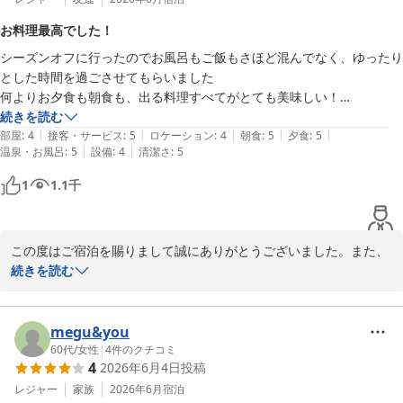
お料理最高でした！
シーズンオフに行ったのでお風呂もご飯もさほど混んでなく、ゆったり
とした時間を過ごさせてもらいました

何よりお夕食も朝食も、出る料理すべてがとても美味しい！

それまで食べたキンメ、味が濃くて苦手意識があったのですが味付けの
続きを読む
|
|
|
|
|
塩梅がとても良くて、おいしかったです

部屋
:
4
接客・サービス
:
5
ロケーション
:
4
朝食
:
5
夕食
:
5
|
|
温泉・お風呂
:
5
設備
:
4
清潔さ
:
5
全てにおいて食べやすく調理していただいていて、またお料理目当てで
行きたいねと同行者たちとも言ってました。

1
1.1
千
シーズンオフだからこそなのだと思いますが、窓から見えるプールが整
備されていなかったのだけが残念でした
この度はご宿泊を賜りまして誠にありがとうございました。また、
お食事にご満足いただけました事嬉しい限りでございます。金目鯛
続きを読む
は独自のルートで房州産釣り物をご用意させていただきました。

機会がございましたら又お越しくださいませ。

またお会いできるのを楽しみにしております。
megu&you
60代
/
女性
|
4
件のクチコミ
たてやま鏡ヶ浦温泉 館山シーサイドホテル
4
2026年6月4日
投稿
2026-06-21
レジャー
家族
2026年6月
宿泊