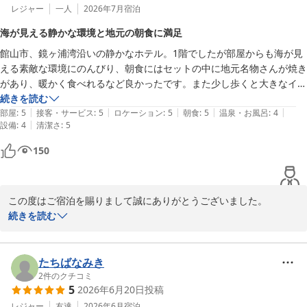
レジャー
一人
2026年7月
宿泊
海が見える静かな環境と地元の朝食に満足
館山市、鏡ヶ浦湾沿いの静かなホテル。1階でしたが部屋からも海が見
える素敵な環境にのんびり、朝食にはセットの中に地元名物さんが焼き
があり、暖かく食べれるなど良かったです。また少し歩くと大きなイオ
ンがあり買い物にも便利でした。またチェックアウト後定時運行ですが
続きを読む
|
|
|
|
|
駅までの送迎をしていただけ快適に旅立ちできました。
部屋
:
5
接客・サービス
:
5
ロケーション
:
5
朝食
:
5
温泉・お風呂
:
4
|
設備
:
4
清潔さ
:
5
150
この度はご宿泊を賜りまして誠にありがとうございました。

また、お食事等ご満足いただけました事嬉しい限りでございます。

続きを読む
機会がございましたら又お越しくださいませ。
たてやま鏡ヶ浦温泉 館山シーサイドホテル
たちばなみき
2026-07-30
2
件のクチコミ
5
2026年6月20日
投稿
レジャー
友達
2026年6月
宿泊