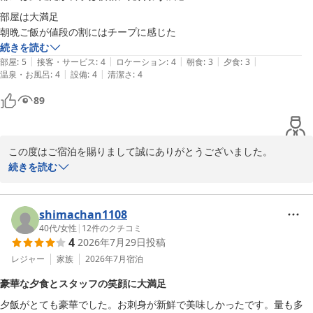
部屋は大満足

朝晩ご飯が値段の割にはチープに感じた
続きを読む
|
|
|
|
|
部屋
:
5
接客・サービス
:
4
ロケーション
:
4
朝食
:
3
夕食
:
3
|
|
温泉・お風呂
:
4
設備
:
4
清潔さ
:
4
89
この度はご宿泊を賜りまして誠にありがとうございました。

また、お部屋にはご満足いただけましたようで良かったです。

続きを読む
『朝晩ご飯が値段の割にはチープ』?

めったにないご感想ありがとうございます。
shimachan1108
たてやま鏡ヶ浦温泉 館山シーサイドホテル
40代
/
女性
|
12
件のクチコミ
2026-07-30
4
2026年7月29日
投稿
レジャー
家族
2026年7月
宿泊
豪華な夕食とスタッフの笑顔に大満足
夕飯がとても豪華でした。お刺身が新鮮で美味しかったです。量も多