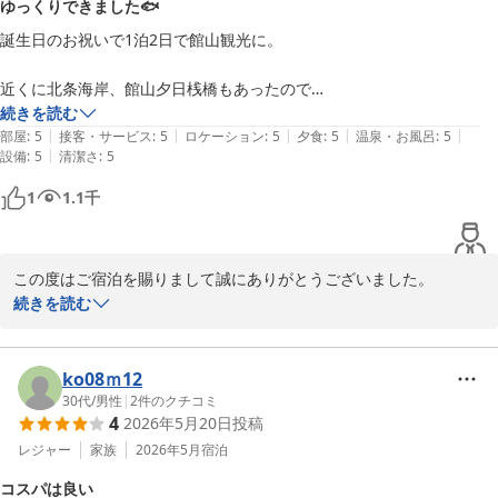
ゆっくりできました🐟️
誕生日のお祝いで1泊2日で館山観光に。

近くに北条海岸、館山夕日桟橋もあったので

お散歩しながら向かってチェックイン。

続きを読む
|
|
|
|
|
部屋
:
5
接客・サービス
:
5
ロケーション
:
5
夕食
:
5
温泉・お風呂
:
5
|
設備
:
5
清潔さ
:
5
北条海岸が富士見百景の1つで、

富士山と夕日を部屋から眺められました。

1
1.1
千
漁船も渡っていて、めちゃんこ綺麗な景色でした。

お夕食はお刺身とお肉、伊勢海老と豪華で

この度はご宿泊を賜りまして誠にありがとうございました。

めちゃんこおいしかったです。

また、全てにおいてにご満足いただけましたようでお褒めのお言葉
続きを読む
美味しすぎて

感謝申し上げます。

ごはんのおかわりもいただきました。

機会がございましたら又お越しくださいませ。

ko08ｍ12
大浴場も広くてゆっくり過ごせて

30代
/
男性
|
2
件のクチコミ
すっきりできました。

たてやま鏡ヶ浦温泉 館山シーサイドホテル
4
2026年5月20日
投稿
2026-06-04
レジャー
家族
2026年5月
宿泊
浴衣もアメニティも豊富で

よく忘れがちなのですごく有り難いです。

コスパは良い