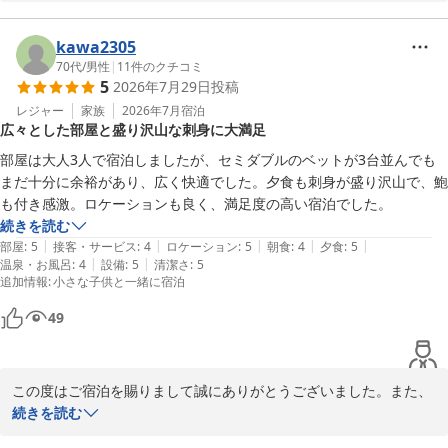
テルでした』とのお言葉非常に嬉しく存じます。

お客様にお泊り頂きましたアネックス館のエグゼクティブルームは
51平方メートルと広く椰子の木に囲まれた館山湾の景色もリゾート
kawa2305
感満載で晴れた日には夕日と富士山がすごく綺麗に見える絶好のロ
70代
/
男性
|
11
件のクチコミ
5
2026年7月29日
投稿
ケーションと自負しております。

機会がございましたら又お越しくださいませ。またお会いできるの
レジャー
家族
2026年7月
宿泊
広々とした部屋と盛り沢山な刺身に大満足
を楽しみにしております。
部屋は大人3人で宿泊しましたが、セミダブルのベットが3台並んでも
たてやま鏡ヶ浦温泉 館山シーサイドホテル
まだ十分に余裕があり、広く快適でした。夕食も刺身が盛り沢山で、鮑
2026-05-12
も付き感激。ロケーションも良く、満足度の高い宿泊でした。
続きを読む
|
|
|
|
|
部屋
:
5
接客・サービス
:
4
ロケーション
:
5
朝食
:
4
夕食
:
5
|
|
温泉・お風呂
:
4
設備
:
5
清潔さ
:
5
追加情報
:
小さな子供と一緒に宿泊
49
この度はご宿泊を賜りまして誠にありがとうございました。また、
お部屋やお食事にご満足いただけました事嬉しい限りでございま
続きを読む
す。
