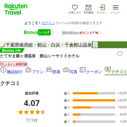
お気に入り
予約確認
ログイン
メニュー
千葉県
南房総・館山・白浜・千倉
館山温泉
たてやま鏡ヶ浦温泉 館山シーサイドホテル
ふるさと納税対象
施設紹介
プラン
部屋
写真
クーポン
クチコミ
クチコミ
総合評価
5
143
件
4.07
4
246
件
3
106
件
2
45
件
777
件
1
16
件