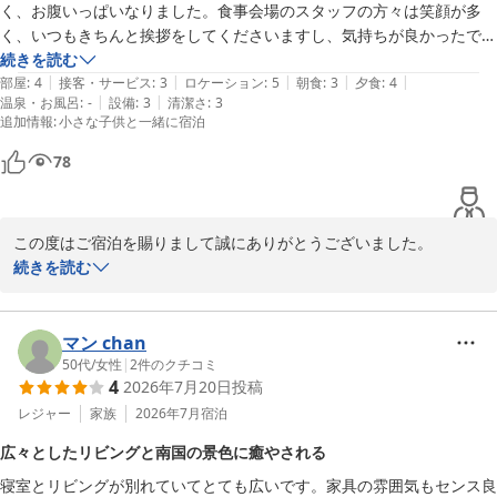
く、お腹いっぱいなりました。食事会場のスタッフの方々は笑顔が多
く、いつもきちんと挨拶をしてくださいますし、気持ちが良かったで
す。
続きを読む
|
|
|
|
|
部屋
:
4
接客・サービス
:
3
ロケーション
:
5
朝食
:
3
夕食
:
4
|
|
温泉・お風呂
:
-
設備
:
3
清潔さ
:
3
追加情報
:
小さな子供と一緒に宿泊
78
この度はご宿泊を賜りまして誠にありがとうございました。

特にお食事にご満足いただけました事嬉しい限りでございます。

続きを読む
お客様にお泊り頂きましたアネックス館のエグゼクティブルームは
51平方メートルと広く椰子の木に囲まれた館山湾の景色もリゾート
感満載で晴れた日には夕日と富士山がすごく綺麗に見える絶好のロ
マン chan
ケーションと自負しております。

50代
/
女性
|
2
件のクチコミ
4
2026年7月20日
投稿
機会がございましたら又お越しくださいませ。またお会いできるの
を楽しみにしております。
レジャー
家族
2026年7月
宿泊
たてやま鏡ヶ浦温泉 館山シーサイドホテル
広々としたリビングと南国の景色に癒やされる
2026-07-30
寝室とリビングが別れていてとても広いです。家具の雰囲気もセンス良