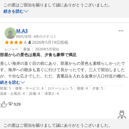
この度はご宿泊を賜りまして誠にありがとうございました。

また、カレイのあんかけのお料理にご満足いただけました事嬉しい
続きを読む
限りでございます。

M.A3
たてやま鏡ヶ浦温泉 館山シーサイドホテル
60代
/
女性
|
4
件のクチコミ
2026-06-06
4
2026年5月19日
投稿
レジャー
家族
2026年5月
宿泊
部屋からの景色は最高、夕食も豪華で満足
美しい海岸の直ぐ目の前にあり、部屋からの景色も素晴らしかったで
す。海岸への散歩も直ぐに行けて良かったです。三人で宿泊しました
が、十分な広さでした。ただ、貴重品を入れる金庫が入口付近の棚の上
に置かれていて、ちょっと不安な気持ちがしました。普通は部屋の奥の
続きを読む
|
|
|
|
|
戸棚の中とかが多いので。

部屋
:
5
接客・サービス
:
4
ロケーション
:
5
朝食
:
4
夕食
:
5
|
|
温泉・お風呂
:
4
設備
:
4
清潔さ
:
4
温泉は良かったですが、道路に近いせいか視界が遮られていて、座って
いると景色は見られないのが残念でした。露天風呂もないのも残念でし
529
た。

夕食は船盛が豪華で母も喜んでました。量も多くかなりお腹いっぱいに
なりました。給仕の女性の方も明るく親切で気持ち良い感じでした。ち
この度はご宿泊を賜りまして誠にありがとうございました。

ょうど夕食時に夕日が落ちてしまい夕景が見られなかったので、次回は