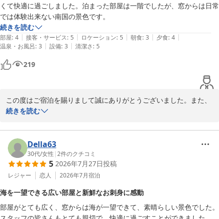
くて快適に過ごしました。泊まった部屋は一階でしたが、窓からは日常
では体験出来ない南国の景色です。
続きを読む
|
|
|
|
|
部屋
:
4
接客・サービス
:
5
ロケーション
:
5
朝食
:
3
夕食
:
4
|
|
温泉・お風呂
:
3
設備
:
3
清潔さ
:
5
219
この度はご宿泊を賜りまして誠にありがとうございました。また、
お部屋にご満足いただけました事嬉しい限りでございます。

続きを読む
お客様にお泊り頂きましたアネックス館のエグゼクティブルームは
51平方メートルと広く椰子の木に囲まれた館山湾の景色もリゾート
感満載で晴れた日には夕日と富士山がすごく綺麗に見える絶好のロ
Della63
ケーションと自負しております。

30代
/
女性
|
2
件のクチコミ
5
2026年7月27日
投稿
機会がございましたら又お越しくださいませ。またお会いできるの
を楽しみにしております。
レジャー
恋人
2026年7月
宿泊
たてやま鏡ヶ浦温泉 館山シーサイドホテル
海を一望できる広い部屋と新鮮なお刺身に感動
2026-07-20
部屋がとても広く、窓からは海が一望できて、素晴らしい景色でした。

スタッフの皆さんもとても親切で、快適に過ごすことができました。
