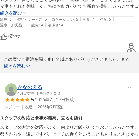
食事もどれも美味しく、特にお刺身がとても新鮮で美味しかったです。

素敵な時間を過ごすことができました。またぜひ泊まりたいです！
続きを読む
|
|
|
|
|
部屋
:
5
接客・サービス
:
5
ロケーション
:
5
朝食
:
4
夕食
:
5
|
|
温泉・お風呂
:
5
設備
:
4
清潔さ
:
4
77
この度はご宿泊を賜りまして誠にありがとうございました。また、
スタッフの接客、お食事にご満足いただけました事嬉しい限りでご
続きを読む
ざいます。

そして『またぜひ泊まりたいです！』とのお言葉ありがとうござい
ます。

かなのえる
機会がございましたら又お越しくださいませ。またお会いできるの
40代
/
女性
|
1
件のクチコミ
5
2026年7月27日
投稿
を楽しみにしております。
レジャー
友達
2026年7月
宿泊
たてやま鏡ヶ浦温泉 館山シーサイドホテル
スタッフの対応と食事が最高、立地も抜群
2026-07-28
スタッフの方達の対応がよく、何よりご飯がとてもおいしかったです。

都内から少し遠いですが、ビーチの近くということもあり立地もよかっ