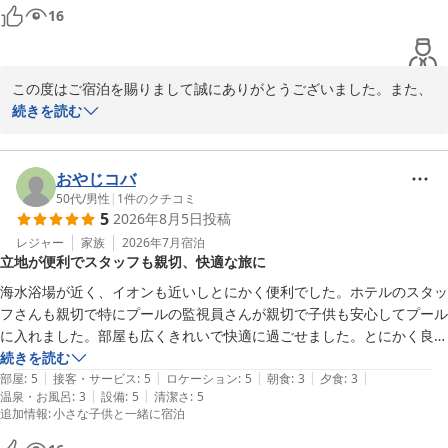
て、とても助かりました。こちらの都合に合わせて食事の時間のご相談
16
にのっていただけましたし、何よりお食事がどれも本当に美味しかった
です。STAFFの方々も丁寧に接客されていて、安心して過ごせるホテル
です。ありがとうございました。
この度はご宿泊を賜りまして誠にありがとうございました。また、
お部屋やスタッフの接客、お食事にご満足いただけました事嬉しい
続きを読む
限りでございます。

お客様にお泊り頂きましたアネックス館のエグゼクティブルームは
51平方メートルと広く椰子の木に囲まれた館山湾の景色もリゾート
おやじコバ
感満載で晴れた日には夕日と富士山がすごく綺麗に見える絶好のロ
50代
/
男性
|
1
件のクチコミ
5
2026年8月5日
投稿
ケーションと自負しております。

機会がございましたら又お越しくださいませ。またお会いできるの
レジャー
家族
2026年7月
宿泊
立地が便利でスタッフも親切、快適な旅に
を楽しみにしております。
海水浴場が近く、イオンも近いしとにかく便利でした。ホテルのスタッ
たてやま鏡ヶ浦温泉 館山シーサイドホテル
フさんも親切で特にプールの監視員さんが親切で子供も安心してプール
2026-08-05
に入れました。部屋も広くきれいで快適に過ごせました。とにかく良い
旅行になりました。ありがとうございます。
続きを読む
|
|
|
|
|
部屋
:
5
接客・サービス
:
5
ロケーション
:
5
朝食
:
3
夕食
:
3
|
|
温泉・お風呂
:
3
設備
:
5
清潔さ
:
5
追加情報
:
小さな子供と一緒に宿泊