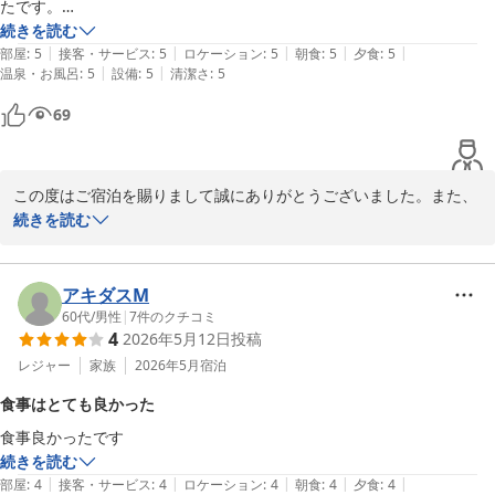
たです。

また是非行きたいと思います。
続きを読む
|
|
|
|
|
部屋
:
5
接客・サービス
:
5
ロケーション
:
5
朝食
:
5
夕食
:
5
|
|
温泉・お風呂
:
5
設備
:
5
清潔さ
:
5
69
この度はご宿泊を賜りまして誠にありがとうございました。また、
スタッフの接客、お食事にご満足いただけました事嬉しい限りでご
続きを読む
ざいます。

そして『また是非行きたいと思います。』とのお言葉ありがとうご
ざいます。

アキダスM
機会がございましたら又お越しくださいませ。またお会いできるの
60代
/
男性
|
7
件のクチコミ
4
2026年5月12日
投稿
を楽しみにしております。
レジャー
家族
2026年5月
宿泊
たてやま鏡ヶ浦温泉 館山シーサイドホテル
食事はとても良かった
2026-07-28
食事良かったです
続きを読む
|
|
|
|
|
部屋
:
4
接客・サービス
:
4
ロケーション
:
4
朝食
:
4
夕食
:
4