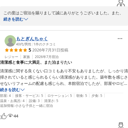
この度はご宿泊を賜りまして誠にありがとうございました。また、
お部屋やお食事にご満足いただけました事嬉しい限りでございま
続きを読む
す。

お客様にお泊り頂きましたアネックス館のエグゼクティブルームは
51平方メートルと広く椰子の木に囲まれた館山湾の景色もリゾート
もとぎんちゃく
感満載で晴れた日には夕日と富士山がすごく綺麗に見える絶好のロ
40代
/
男性
|
1
件のクチコミ
5
2026年7月31日
投稿
ケーションと自負しております。

機会がございましたら又お越しくださいませ。
レジャー
家族
2026年7月
宿泊
清潔感と食事に大満足、また泊まりたい
たてやま鏡ヶ浦温泉 館山シーサイドホテル
清潔感に関する良くない口コミもあり不安もありましたが、しっかり清
2026-08-05
掃されていると感じられるくらい清潔感がありました。築年数を感じさ
せないリフォームの配慮も感じられ、本館宿泊でしたが、部屋やロビ
ー、通路など、この価格帯にしたらとても良かったです。

続きを読む
|
|
|
|
|
朝食、夕食共に品数が多く、特に夕食に関してはこんなに出して大丈夫
部屋
:
4
接客・サービス
:
5
ロケーション
:
5
朝食
:
5
夕食
:
5
|
|
温泉・お風呂
:
4
設備
:
3
清潔さ
:
5
なのというくらい品数とボリュームがあり、家族皆が大満足でした。

追加情報
:
小さな子供と一緒に宿泊
子連れでしたが、スタッフが優しく接してくれて、室内の双眼鏡の使い
方も教えてもらえるなど、こちらも非常に満足でした。

44
機会があれば、また泊まってみたいと思える内容でした。

なお、ホテル側とは直接関係ないのですが、外国の宿泊客が夜中まで大