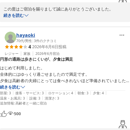
声でずっと騒いだり、部屋で走り回っており、うるさくて寝れなかった
この度はご宿泊を賜りまして誠にありがとうございました。

です。

お食事やお部屋などにご満足いただけました事嬉しい限りでござい
続きを読む
この部分は運しだいでしょうか。。。
ます。

また、『また泊まりたい』とのお言葉いただき感謝申し上げます。

機会がございましたら又お越しくださいませ。

hayaoki
またお会いできるのを楽しみにしております。
70代
/
男性
|
3
件のクチコミ
4
2026年6月6日
投稿
たてやま鏡ヶ浦温泉 館山シーサイドホテル
レジャー
家族
2026年6月
宿泊
2026-08-01
円形の通路は歩きにくいが、夕食は満足
はじめて利用しました。

全体的にはゆっくり過ごせましたので満足です。

夕食は高齢者の夫婦にとっては食べきれないほど準備されていました。

夫婦ともにおいしいと思ったのは、「カレイのあんかけ」です。

続きを読む
|
|
|
|
|
気になったのは建物が円形のこった作りで、円周状の通路を通って大浴
部屋
:
3
接客・サービス
:
3
ロケーション
:
4
朝食
:
3
夕食
:
4
|
|
温泉・お風呂
:
3
設備
:
3
清潔さ
:
3
場に行きます。

追加情報
:
高齢者と一緒に宿泊
私ども高齢の夫婦は、歩きにくく身体が傾くような感覚になり、気持ち
500