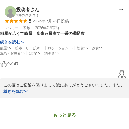
そして『満足度の高い宿泊でした。』とのご感想ありがとうござい
ます。

投稿者さん
お客様にお泊り頂きましたアネックス館のエグゼクティブルームは
1
件のクチコミ
5
2026年7月28日
投稿
51平方メートルと広く椰子の木に囲まれた館山湾の景色もリゾート
感満載で晴れた日には夕日と富士山がすごく綺麗に見える絶好のロ
レジャー
家族
2026年7月
宿泊
部屋が広くて綺麗、食事も最高で一番の満足度
ケーションと自負しております。

機会がございましたら又お越しくださいませ。またお会いできるの
続きを読む
を楽しみにしております。
|
|
|
|
|
部屋
:
5
接客・サービス
:
5
ロケーション
:
5
朝食
:
5
夕食
:
5
|
|
温泉・お風呂
:
5
設備
:
5
清潔さ
:
5
たてやま鏡ヶ浦温泉 館山シーサイドホテル
47
2026-07-30
この度はご宿泊を賜りまして誠にありがとうございました。また、
お部屋やお食事にご満足いただけました事嬉しい限りでございま
続きを読む
す。

そして『部屋が広くて綺麗、食事も最高で一番の満足度』とのシン
プルで重みのあるご投稿ありがとうございます。

もっと見る
お客様にお泊り頂きましたアネックス館のエグゼクティブルームは
51平方メートルと広く椰子の木に囲まれた館山湾の景色もリゾート