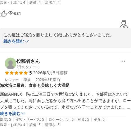
|
|
温泉・お風呂
:
4
設備
:
4
清潔さ
:
4
681
この度はご宿泊を賜りまして誠にありがとうございました。

また、お食事にご満足いただけました事嬉しい限りでございます。

続きを読む
機会がございましたら又お越しくださいませ。
たてやま鏡ヶ浦温泉 館山シーサイドホテル
投稿者さん
2026-05-12
2
件のクチコミ
5
2026年8月5日
投稿
レジャー
家族
2026年8月
宿泊
海水浴に最適、食事も美味しく大満足
新館ANNEX一階に二泊三日でお世話になりました。お部屋はきれいで
大満足でした。海に面した窓から庭の方へ出ることができますが、ロー
プを張ってくださっているので、水着などを干すことができました。大
浴場に脱水機もあったので、連日の海水浴でも快適に過ごせました。２
続きを読む
|
|
|
|
|
日目の昼前に海水浴からシャワーを浴びるために部屋へ戻ったときに、
部屋
:
5
接客・サービス
:
5
ロケーション
:
5
朝食
:
5
夕食
:
5
|
|
温泉・お風呂
:
4
設備
:
5
清潔さ
:
5
ちょうどお部屋清掃の時間だったのですが、タオルを余分にいただい