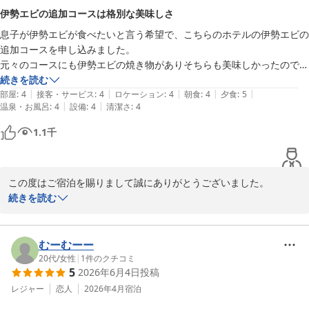
伊勢エビの追加コースは格別な美味しさ
息子が伊勢エビが食べたいと言う希望で、こちらのホテルの伊勢エビの
追加コースを申し込みました。

元々のコースにも伊勢エビの焼き物がありそちらも美味しかったのです
が、追加料理の伊勢エビのお刺身は、甘みもありシコとろっとして格別
続きを読む
|
|
|
|
|
でした。その頭で作ったお味噌汁も出汁が出て美味しかったです。

部屋
:
4
接客・サービス
:
4
ロケーション
:
4
朝食
:
4
夕食
:
5
|
|
温泉・お風呂
:
4
設備
:
4
清潔さ
:
4
お部屋のコンセントは、USB付きがベットサイドにあったのですが、残
1.1
千
念ながらUSBでの充電は上手く出来ませんでした。

海の見えるロケーションのホテルだつたので夕日や朝の散歩など楽しみ
この度はご宿泊を賜りまして誠にありがとうございました。

にしていたのですが、台風の影響で出来なくて残念でした。
また、伊勢海老のお料理にご満足いただけました事嬉しい限りでご
続きを読む
ざいます。

機会がございましたら又お越しくださいませ。

またお会いできるのを楽しみにしております。
むーむーー
20代
/
女性
|
1
件のクチコミ
たてやま鏡ヶ浦温泉 館山シーサイドホテル
5
2026年6月4日
投稿
2026-06-05
レジャー
恋人
2026年4月
宿泊