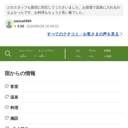
どのスタッフも親切に対応してくださいました。お部屋で温泉に入れるの
もよかったです。お料理もちょうど良い量でした...
aiaisa0989
5.00
2026/06/28 16:48:02
すべてのクチコミ・お客さまの声を見る
チェックイン
チェックアウト
大人
子ども
部屋数
--/--
--/--
--
--
--
〜
人
人
部屋
宿からの情報
客室
温泉
料理
施設