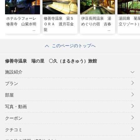
ホテルラフォーレ
修善寺温泉 宙Ｓ
伊豆長岡温泉 湯
湯回廊 菊
修善寺 山紫水明
ＯＲＡ 渡月荘金
めぐりの宿 吉春
立リゾート
龍
このページのトップへ
修善寺温泉 瑞の里 〇久（まるきゅう）旅館
施設紹介
プラン
部屋
写真・動画
クーポン
クチコミ