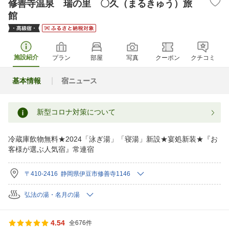
修善寺温泉 瑞の里 〇久（まるきゅう）旅
館
施設紹介
プラン
部屋
写真
クーポン
クチコミ
基本情報
宿ニュース
新型コロナ対策について
冷蔵庫飲物無料★2024「泳ぎ湯」「寝湯」新設★宴処新装★『お
客様が選ぶ人気宿』常連宿
〒410-2416 静岡県伊豆市修善寺1146
弘法の湯・名月の湯
4.54
全676件