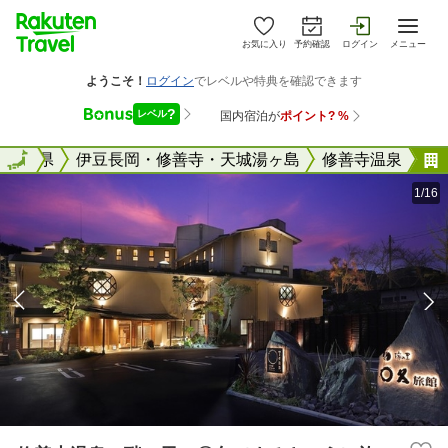
お気に入り
予約確認
ログイン
メニュー
国
静岡県
全国
伊豆長岡・修善寺・天城湯ヶ島
修善寺温泉
1/16