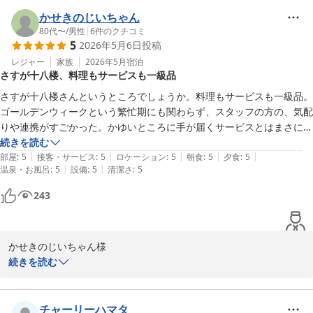
おります。
小さなお子様連れでのご滞在が快適なものとなりましたようで大変
かせきのじいちゃん
長良川温泉 十八楼
嬉しく拝見いたしました。

80代〜
/
男性
|
6
件のクチコミ
5
2026年5月6日
投稿
2026-06-07
お子様向けのアメニティもお役に立てたとのこと何よりでございま
す。

レジャー
家族
2026年5月
宿泊
さすが十八楼、料理もサービスも一級品
またお食事のお時間につきましても、少しでも安心してお過ごしい
さすが十八楼さんというところでしょうか。料理もサービスも一級品。
ただけましたなら幸いでございます。

ゴールデンウィークという繁忙期にも関わらず、スタッフの方の、気配
ご夕食、ご朝食ともにご満足いただけたとのお言葉は調理スタッフ
りや連携がすごかった。かゆいところに手が届くサービスとはまさにこ
にとりましても大きな励みとなります。

のようなサービスを言うのでしょう。本当にいい旅館だな。リピートし
続きを読む
|
|
|
|
|
たいなという気持ちに自然となりました。特に朝食はバイキングだった
部屋
:
5
接客・サービス
:
5
ロケーション
:
5
朝食
:
5
夕食
:
5
ご家族皆さまで楽しい思い出をお作りいただけたご様子を伺い私ど
|
|
温泉・お風呂
:
5
設備
:
5
清潔さ
:
5
んですが、どの料理もおいしくて、手を抜いた感じが全くありませんで
もも大変嬉しく存じます。

した。高級宿としてのプライドが感じられる本当に良い宿だと思いま
243
「またぜひ利用したい」というお言葉に恥じぬよう、スタッフ一同
す。これからも頑張ってください。またお邪魔します。
より一層努めてまいります。

この度はご宿泊ならびに温かなお言葉をお寄せいただき重ねて御礼
かせきのじいちゃん様

申し上げます。

続きを読む
皆様揃ってのまたのお越しをスタッフ一同心よりお待ち申し上げて
この度はご宿泊いただき誠にありがとうございます。

おります。
「さすが十八楼」とのお言葉を頂戴し大変光栄に存じます。

チャーリーハマタ