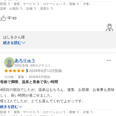
ぜひ次回は温泉はもちろん、旬の食材を使用したご夕食や｢健康美
|
|
|
|
|
部屋
:
5
接客・サービス
:
5
ロケーション
:
5
朝食
:
5
夕食
:
-
食｣をテーマにしたご朝食バイキングなど館内でのひとときも心ゆ
|
|
温泉・お風呂
:
5
設備
:
5
清潔さ
:
5
くまでお楽しみいただけましたら幸いでございます。

93
この度はご宿泊ならびに温かなお言葉をお寄せいただき重ねて御礼
申し上げます。

オフロがだいすき様のまたのお越しをスタッフ一同、心よりお待ち
はしをさん様

申し上げております。
続きを読む
この度はご宿泊いただき誠にありがとうございます。

長良川温泉 十八楼
2026-07-02
ご滞在にご満足いただけたとのこと大変嬉しく拝見いたしました。

あろりゅう
50代
/
女性
|
6
件のクチコミ
5
2026年6月12日
投稿
また赤褐色が特徴の長良川温泉につきましても「最高」とのお言葉
を頂戴し何よりでございます。

その他
家族
2026年6月
宿泊
母娘で満喫、温泉と美食で良い時間
ごゆっくりお寛ぎいただき、日頃のお疲れを癒していただけました
なら幸いでございます。

4回目の宿泊でしたが、温泉はもちろん、接客、お部屋、お食事も美味
しく、良い時間が過ごせました。

これからも皆さまに心地よいひとときをお過ごしいただけるようお
母と2人でしたが、とても喜んでくれてよかっです。
もてなしの向上に努めてまいります。

続きを読む
この度はご宿泊ならびに温かなお言葉をお寄せいただき重ねて御礼
|
|
|
|
|
部屋
:
5
接客・サービス
:
5
ロケーション
:
5
朝食
:
5
夕食
:
5