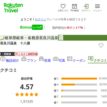
お気に入り
予約確認
ログイン
メニュー
岐阜県
岐阜・各務原
長良川温泉
長良川温泉 十八楼
ふるさと納税対象
施設紹介
プラン
部屋
写真
クーポン
クチコミ
クチコミ
総合評価
5
819
件
4.57
4
307
件
3
36
件
2
14
件
1,816
件
1
6
件