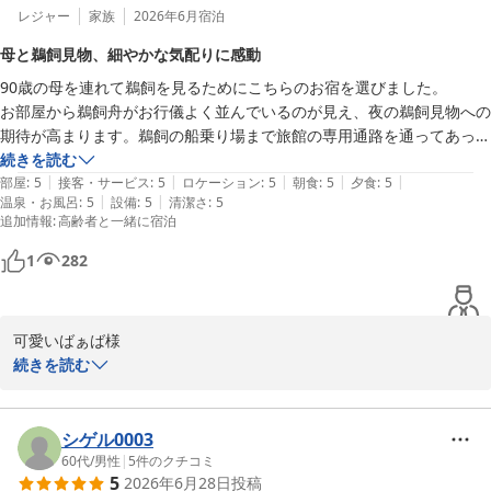
とのこと、大変嬉しく拝見いたしました。

レジャー
家族
2026年6月
宿泊
母と鵜飼見物、細やかな気配りに感動
川原町の散策やロビーでのウェルカムドリンク、ご夕食では鮎の塩
90歳の母を連れて鵜飼を見るためにこちらのお宿を選びました。

焼き、そして長良川鵜飼まで岐阜ならではの魅力を存分にお楽しみ
お部屋から鵜飼舟がお行儀よく並んでいるのが見え、夜の鵜飼見物への
いただけたご様子を何より嬉しく思っております。

期待が高まります。鵜飼の船乗り場まで旅館の専用通路を通ってあっと
当館から乗船場まで直接お進みいただける「鵜飼小路」も快適にご
いう間に到着です（動画）

続きを読む
利用いただけたようで幸いでございます。

|
|
|
|
|
スタッフさんの気配りは素晴らしく、鵜飼舟に乗船後姿が見えなくなる
部屋
:
5
接客・サービス
:
5
ロケーション
:
5
朝食
:
5
夕食
:
5
|
|
温泉・お風呂
:
5
設備
:
5
清潔さ
:
5
まで手を振ってお見送りしてくださいました。

またロケーションやお食事、接客、館内施設にいたるまで様々な面
追加情報
:
高齢者と一緒に宿泊
お料理は眼福&口福。量より質が嬉しいお年頃にはちょうど良い感じで
からご満足いただき「非日常な特別な時間」とのお言葉を頂戴し、
した。

スタッフ一同大変励みとなっております。

1
282
また時節柄、ロビーに大きな笹が飾られて短冊も準備され願い事を書き
ました。童心に戻って母も喜んで書いてました。

この度はご宿泊ならびに温かなお言葉をお寄せいただき重ねて御礼
お風呂までの通路には、塗りや焼きものの器が飾られており、母もゆっ
申し上げます。

可愛いばぁば様

たり飽きずに歩くことができます。

naoyasai様のまたのお越しをスタッフ一同心よりお待ち申し上げて
続きを読む
おります。
この度はご宿泊いただき誠にありがとうございます。

長良川温泉 十八楼
大切なお母様とのご旅行に、そして長良川鵜飼をご覧になるお宿と
して当館をお選びいただき心より御礼申し上げます。

シゲル0003
2026-07-23
60代
/
男性
|
5
件のクチコミ
5
2026年6月28日
投稿
お部屋からご覧いただく鵜飼舟の景色や専用通路からのご乗船な