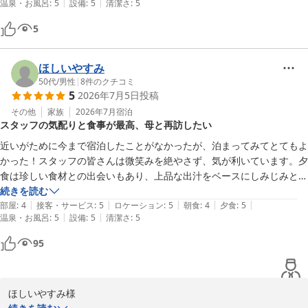
|
|
温泉・お風呂
:
5
設備
:
5
清潔さ
:
5
申し上げます。

お風呂は、どちらも長良川を眺めゆっくり入ることができよかったで
yuma's様のまたのお越しをスタッフ一同心よりお待ち申し上げて
す！3回入りました！また、タオルも毎回新しいタオルを使用できるの
5
おります
で、何回も入る私にはありがたかったです！さすが、150年続いている
老舗旅館でした。今回は夫婦2人旅でしたが、とても良い時間を過ごす
長良川温泉 十八楼
ことができ感謝です。岐阜に宿泊する機会があればまた是非お世話にな
ほしいやすみ
2026-08-01
りたいと思います。ありがとうございました。
50代
/
男性
|
8
件のクチコミ
5
2026年7月5日
投稿
その他
家族
2026年7月
宿泊
スタッフの気配りと食事が最高、母と再訪したい
近いがために今まで宿泊したことがなかったが、泊まってみてとてもよ
かった！スタッフの皆さんは微笑みを絶やさず、気が利いています。夕
食は珍しい食材との出会いもあり、上品な出汁をベースにしみじみと美
味しい、日々の忙しさが癒やされるお食事でした。大浴場には四つ足の
続きを読む
|
|
|
|
|
杖や浴槽用椅子も配置されており、高齢者も連れてきやすいかもとおも
部屋
:
4
接客・サービス
:
5
ロケーション
:
5
朝食
:
4
夕食
:
5
|
|
温泉・お風呂
:
5
設備
:
5
清潔さ
:
5
いました。次は露天風呂付きの部屋に高齢の母を連れてまた伺いたいで
す。
95
ほしいやすみ様
