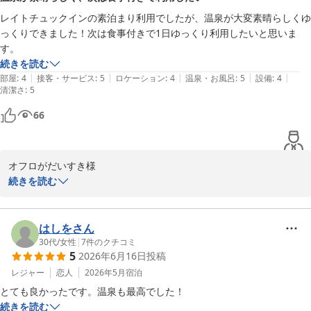
これからも皆さまに心地よいひとときをお過ごしいただけるよう
レイトチュックインの素泊まり利用でしたが、温泉が大変素晴らしくゆ
｢つかず離れず｣のおもてなしの心を大切に努めてまいります。

っくりできました！次は食事付きで1日ゆっくり利用したいと思いま
す。
この度はご宿泊ならびに温かなお言葉をお寄せいただき重ねて御礼
続きを読む
申し上げます。

|
|
|
|
|
部屋
:
4
接客・サービス
:
5
ロケーション
:
4
温泉・お風呂
:
5
設備
:
4
清潔さ
マリちゃん0613様のまたのお越しをスタッフ一同心よりお待ち申し
:
5
上げております。
66
長良川温泉 十八楼
2026-07-11
オフロがだいすき様

続きを読む
この度はご宿泊いただき誠にありがとうございます。

限られたご滞在時間ではあったかと存じますが、その中でも温泉を
はしをさん
ごゆっくりお寛ぎいただけたとのこと大変嬉しく拝見いたしまし
30代
/
女性
|
7
件のクチコミ
5
2026年6月16日
投稿
た。

レジャー
恋人
2026年5月
宿泊
「次回は食事付きで1日ゆっくり利用したい」とのお言葉を頂戴し
とても良かったです。温泉も最高でした！
大変光栄に存じます。

続きを読む