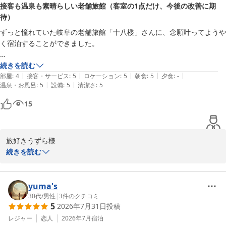
接客も温泉も素晴らしい老舗旅館（客室の1点だけ、今後の改善に期
したお時間をお過ごしいただけたご様子を嬉しく拝見いたしまし
待）
た。

ずっと憧れていた岐阜の老舗旅館「十八楼」さんに、念願叶ってようや
またお誕生日のお祝いに際して、ささやかながらご用意したメッセ
く宿泊することができました。

ージやプチロールケーキもお喜びいただけたとのこと、思い出づく
りのお手伝いができましたなら何よりでございます。

到着時の駐車場の誘導から入館後の案内まで、従業員の皆様のきめ細や
続きを読む
|
|
|
|
|
かで丁寧なサービスに深く感動いたしました。

部屋
:
4
接客・サービス
:
5
ロケーション
:
5
朝食
:
5
夕食
:
-
川原町の街並み散策も旅情を感じながらお楽しみいただけたとのこ
|
|
温泉・お風呂
:
5
設備
:
5
清潔さ
:
5
と大変嬉しく存じます。

館内に漂うお香の心地よい香りに包まれ、とても快適に過ごすことがで
さらにお誕生日が鵜飼開きの日と重なっていたとのこと不思議なご
15
きます。

縁を感じますね。

温泉も長良川のさらさらとした泉質が素晴らしく、心身ともに癒やされ
次回はぜひ長良川鵜飼もあわせて岐阜ならではの風情をゆっくりご
ました。

堪能いただけましたら幸いでございます。

旅好きうずら様

続きを読む
1点だけ、客室のユニットバスから長年のものと思われる尿臭が僅かに
この度はご宿泊ならびに温かなお言葉、お楽しみいただけたご様子
この度はご宿泊いただき誠にありがとうございます。

臭いました

のお写真の数々もお寄せいただきましたこと重ねて御礼申し上げま
以前より当館をお気に留めてくださり、念願のご宿泊とのこと大変
清掃自体は隅々まで行き届いていただけに、そこだけが少し惜しかった
す。

光栄に存じます。

yuma's
です。

ゆかりこさん様のまたのお越しをスタッフ一同心よりお待ちしてお
30代
/
男性
|
3
件のクチコミ
それを差し引いても素晴らしいお宿でした。

ります。
5
2026年7月31日
投稿
ご到着時の駐車場でのご案内から館内での対応までスタッフの接客
長良川温泉 十八楼
につきまして温かいお言葉を頂戴し、心より感謝申し上げます。

レジャー
恋人
2026年7月
宿泊
またぜひ伺いたいと思います。