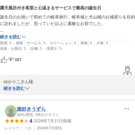
鵜飼とともに岐阜ならではの風情をご満喫いただけたようで嬉しく
露天風呂付き客室と心温まるサービスで最高の誕生日
また長良川鵜飼では当館からスムーズにご乗船いただき、岐阜なら
存じます。

誕生日のお祝いで初めての岐阜旅行。岐阜城と犬山城のお城巡りを目的
ではの風情をご満喫いただけたご様子に何よりでございます。

に訪れましたが、思っていた以上に素敵なお宿でした。

「また宿泊したいホテルリストのNo.1」とのお言葉は私どもにとっ
ご朝食のバイキングにつきましても豊富な種類のお料理を楽しみな
てこの上ない喜びでございます。

ご厚意で露天風呂付きのお部屋にグレードアップしていただき感激。お
続きを読む
がらお選びいただき、美味しくお召し上がりいただけたとのこと大
これからも皆さまの大切なご旅行のお手伝いができますよう努めて
|
|
|
|
|
部屋は清潔感があり、窓から見える長良川の景色が、ゆったりとした贅
部屋
:
5
接客・サービス
:
5
ロケーション
:
5
朝食
:
5
夕食
:
5
変嬉しく存じます。

まいります。

|
|
温泉・お風呂
:
5
設備
:
5
清潔さ
:
5
沢な時間を楽しめました。

これからも皆さまに心に残るご滞在をご提供できますよう努めてま
季節が変われば今回お楽しみいただいたご夕食の会席料理はもちろ
387
お食事のデザートでは、誕生日のお祝いメッセージとケーキのサービス
いります。

ん、蔵の湯をはじめとする大浴場からご覧いただける風景も違った
まであり、温かいお心遣いがとても嬉しかったです。

この度はご宿泊ならびに温かなお言葉をお寄せいただきましたこと
雰囲気でお楽しみいただけることかと存じます。

重ねて御礼申し上げます。

また是非皆様揃ってお越しいただけましたら幸いでございます。

ゆかりこさん様

宿周辺の川原町の雰囲気もとても良く、古い町並みを散策するだけでも
ミスタータコイカ様のまたのお越しをスタッフ一同心よりお待ち申
続きを読む
旅情を感じられます。

し上げております。
この度はご宿泊ならびに温かなお言葉、貴重なご意見をお寄せいた
この度はご宿泊いただき誠にありがとうございます。

だき重ねて御礼申し上げます。

長良川温泉 十八楼
おかげさまで心に残る素晴らしい誕生日旅行になりました。ありがとう
しゅがぁ1129様のまたのお越しをスタッフ一同心よりお待ち申し上
2026-05-18
初めての岐阜旅行で岐阜城や犬山城のお城巡りをお楽しみいただく
旅好きうずら
ございました。

げております。
中、当館でのご滞在も「思っていた以上に素敵」と感じていただけ
40代
/
男性
|
3
件のクチコミ
4
長良川温泉 十八楼
2026年7月31日
投稿
ましたこと大変光栄に存じます。

そして、自分の誕生日がちょうど鵜飼開きの日だったことにも不思議な
レジャー
一人
2026年7月
宿泊
ご縁を感じていますので、今回はお城巡りがメインでしたが、次回はぜ
2026-06-19
露天風呂付き客室でのご滞在では長良川の景色とともにゆったりと