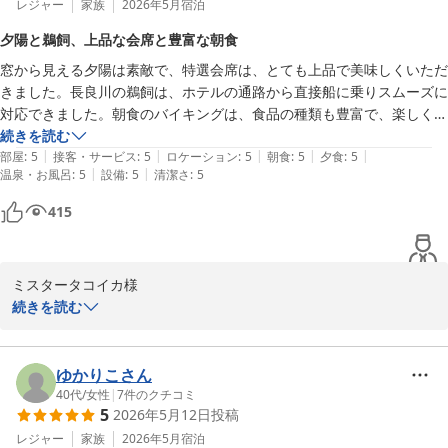
選びいただき心より御礼申し上げます。

レジャー
家族
2026年5月
宿泊
グでした。

この度はご宿泊ならびに温かなお言葉をお寄せいただき重ねて御礼
お父様との思い出がある中でのご旅行だったことと存じますが、皆
大浴場は、私は２階の蔵の湯が気に入りました。古い蔵を移設したそう
申し上げます。

夕陽と鵜飼、上品な会席と豊富な朝食
様にとって心に残るひとときとなりましたなら幸いでございます。

で、茶褐色の温泉です。内風呂や露天風呂（温泉ではなさそう）に比べ
シゲル0003様のまたのお越しをスタッフ一同、心よりお待ち申し上
窓から見える夕陽は素敵で、特選会席は、とても上品で美味しくいただ
て空いてたし、湯温はゆるめで長湯できるし、静かで落ち着ける浴場で
げております。
きました。長良川の鵜飼は、ホテルの通路から直接船に乗りスムーズに
スタッフの対応につきましても駐車場でのお手伝いやお部屋のご案
した。露天風呂も長良川がよく見え、朝も夜も気持ちよかったです。

長良川温泉 十八楼
対応できました。朝食のバイキングは、食品の種類も豊富で、楽しく選
内、さらには清掃スタッフを含めた日々の挨拶にまで温かいお言葉
鵜飼見学はホテルからトンネルのような小道を通って船着き場にすぐに
べて、美味しく頂きました。
続きを読む
をいただき大変嬉しく拝見いたしました。

2026-07-02
出れます。案内のスタッフの方は、我々が出港した後もずーっと手を振
|
|
|
|
|
部屋
:
5
接客・サービス
:
5
ロケーション
:
5
朝食
:
5
夕食
:
5
研修中のスタッフへのお言葉も本人にとって大きな励みとなりま
ってくださってました。こういうところも好感度アップです！

|
|
温泉・お風呂
:
5
設備
:
5
清潔さ
:
5
す。

鵜飼見学自体も最高でしたが、その口コミはまた別のところで…。

415
以上、ざっくりとした感想ですが、私の、機会があればまた宿泊したい
ご宿泊いただきました露天風呂付客室「湊」でのご滞在もご満足い
ホテルリストのNo.1になりました(笑)

ただけたご様子に何よりでございます。

ありがとうございました！
備え付けの別室についてはご認識のとおりダイニングとしてご用意
ミスタータコイカ様

いたしております。

続きを読む
お持込のお食事やお酒を楽しみながらプライベートなご歓談の場に
この度はご宿泊いただき誠にありがとうございます。

ご利用いただく方が多くいらっしゃる印象でございますが、貴重な
ご意見として今後の参考にさせていただきます。

お部屋からご覧いただいた夕陽や特選会席のお料理をお楽しみいた
ゆかりこさん
だけたとのこと、大変嬉しく拝見いたしました。

40代
/
女性
|
7
件のクチコミ
5
2026年5月12日
投稿
お料理につきまして「上品で美味しい」とのお言葉を頂戴し、調理
さらに長良川鵜飼も当館から便利にご利用いただき、スタッフのお
スタッフにとりましても大きな励みでございます。

レジャー
家族
2026年5月
宿泊
見送りにもお心を寄せていただきありがとうございます。
