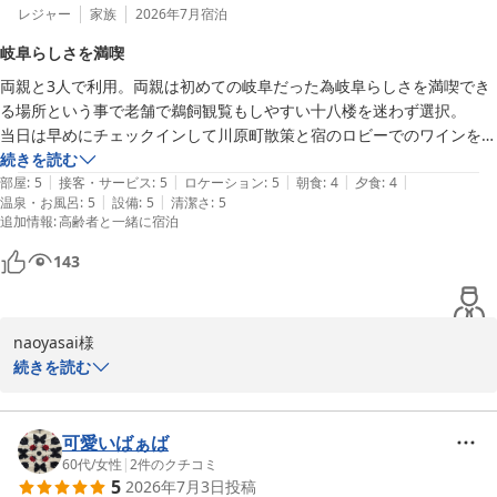
レジャー
家族
2026年7月
宿泊
岐阜らしさを満喫
両親と3人で利用。両親は初めての岐阜だった為岐阜らしさを満喫でき
る場所という事で老舗で鵜飼観覧もしやすい十八楼を迷わず選択。

当日は早めにチェックインして川原町散策と宿のロビーでのワインを堪
能。早めの夕食は鮎も楽しめたしメインの鵜飼もアクセス良く迫力ある
続きを読む
|
|
|
|
|
鵜飼の様子を間近で楽しめた。

部屋
:
5
接客・サービス
:
5
ロケーション
:
5
朝食
:
4
夕食
:
4
|
|
温泉・お風呂
:
5
設備
:
5
清潔さ
:
5
ロケーション、接客、食事、施設とも満足で非日常な特別な時間を楽し
追加情報
:
高齢者と一緒に宿泊
めた。
143
naoyasai様

続きを読む
この度はご宿泊いただき誠にありがとうございます。

ご両親との大切なご旅行に当館をお選びいただき心より御礼申し上
可愛いばぁば
げます。

60代
/
女性
|
2
件のクチコミ
5
2026年7月3日
投稿
また初めて岐阜を訪れたご両親にも岐阜らしさをご満喫いただけた