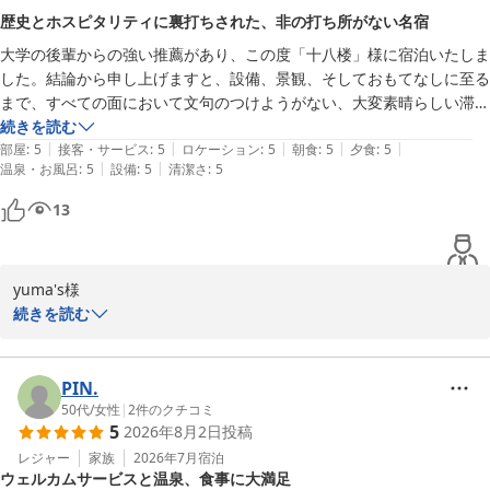
2026-05-18
また館内のお香や温泉もお気に召していただき、心身ともに癒やし
歴史とホスピタリティに裏打ちされた、非の打ち所がない名宿
のひとときをお過ごしいただけたご様子を嬉しく拝見いたしまし
大学の後輩からの強い推薦があり、この度「十八楼」様に宿泊いたしま
た。

した。結論から申し上げますと、設備、景観、そしておもてなしに至る
まで、すべての面において文句のつけようがない、大変素晴らしい滞在
一方で客室ユニットバスにつきましては、ご不快な思いをお掛けし
となりました。

続きを読む
誠に申し訳ございませんでした。

|
|
|
|
|
部屋
:
5
接客・サービス
:
5
ロケーション
:
5
朝食
:
5
夕食
:
5
清掃には日頃より努めておりますが、ご指摘いただきました内容を
|
|
温泉・お風呂
:
5
設備
:
5
清潔さ
:
5
まず感銘を受けたのは、到着時からの行き届いたサービスです。車を降
真摯に受け止め早急に確認のうえ改善に努めてまいります。

りるや否や、スタッフの方が迅速かつ丁寧にお荷物を運んでくださり、
13
長旅の疲れが瞬時に癒やされるような、洗練された歓迎の意を感じまし
そのような中でも、「またぜひ伺いたい」とのお言葉を頂戴し大変
た。

ありがたく存じます。

次回はすべての面でご満足いただけるご滞在となりますようスタッ
yuma's様

館内のラウンジではワインやジュースなどのドリンクが提供されてお
フ一同より一層努めてまいります。

続きを読む
り、そのどれもが非常に質が高く美味で、チェックイン後からゆったり
この度はご宿泊いただき誠にありがとうございます。

とした時間を過ごすことができました。

この度はご宿泊ならびに貴重なご意見をお寄せいただき重ねて御礼
客室に足を踏み入れると、窓からは長良川の雄大な景色が広がります。
申し上げます。

大学の後輩様からのご紹介をきっかけに当館へお越しいただき、さ
PIN.
川辺には鵜飼を観覧するための舟が静かに留め置かれており、この地な
旅好きうずら様のまたのお越しをスタッフ一同心よりお待ち申し上
らに数々の温かいお言葉を頂戴しましたことスタッフ一同心より嬉
50代
/
女性
|
2
件のクチコミ
らではの歴史的風情を存分に味わうことができました。

げております。
5
2026年8月2日
投稿
しく拝見いたしました。

長良川温泉 十八楼
レジャー
家族
2026年7月
宿泊
温泉も泉質・空間ともに素晴らしく、心身ともにリフレッシュできまし
ウェルカムサービスと温泉、食事に大満足
2026-08-01
ご到着時のお出迎えやお荷物のお手伝いやロビーでのウェルカムド
た。何より、館内の至る所に給水設備（給水タンク）が配置されている