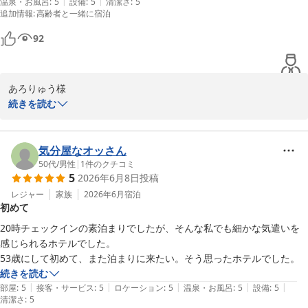
申し上げます。

|
|
温泉・お風呂
:
5
設備
:
5
清潔さ
:
5
追加情報
:
高齢者と一緒に宿泊
はしをさん様のまたのお越しをスタッフ一同心よりお待ち申し上げ
ております。
92
長良川温泉 十八楼
2026-06-19
あろりゅう様

続きを読む
この度はご宿泊いただき誠にありがとうございます。

また4回目のご宿泊とのこと、いつも当館をご愛顧いただき心より
感謝申し上げます。

気分屋なオッさん
50代
/
男性
|
1
件のクチコミ
5
2026年6月8日
投稿
温泉をはじめ接客やお部屋、お食事につきましてもご満足いただけ
たとのこと大変嬉しく拝見いたしました。

レジャー
家族
2026年6月
宿泊
初めて
今回も良いお時間をお過ごしいただけたご様子にスタッフ一同安堵
しております。

20時チェックインの素泊まりでしたが、そんな私でも細かな気遣いを
お母様とのご旅行が素敵なひとときとなりお母様にもお喜びいただ
感じられるホテルでした。

けたとのこと、私どもも大変嬉しく存じます。

53歳にして初めて、また泊まりに来たい。そう思ったホテルでした。
続きを読む
季節が変わればお料理はもちろんお部屋からの景色も違った雰囲気
|
|
|
|
|
部屋
:
5
接客・サービス
:
5
ロケーション
:
5
温泉・お風呂
:
5
設備
:
5
清潔さ
でお楽しみいただけます。

:
5