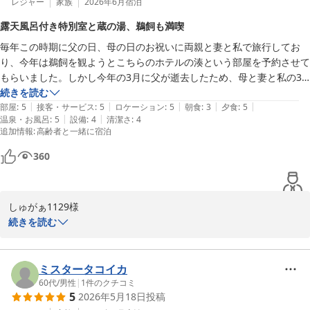
大変嬉しく拝見いたしました。

レジャー
家族
2026年6月
宿泊
凄い大きい長良川には感動しました。

申し上げます。

お料理につきましても一品一品の工夫をお楽しみいただき、お刺身
接客に関しても皆さんお若いのにハキハキとして笑顔で対応して頂き感
可愛いばぁば様のまたのお越しをスタッフ一同心よりお待ち申し上
露天風呂付き特別室と蔵の湯、鵜飼も満喫
に添えたメレンゲ仕立ての泡醤油や鮎の塩焼きにまでお褒めのお言
謝カンゲキ雨嵐です。

げております。
毎年この時期に父の日、母の日のお祝いに両親と妻と私で旅行してお
葉を頂戴いたしましたことは調理スタッフにとりまして何よりの励
岐阜市に旅行に行きたいと思ってる方の参考になれば幸いです。

長良川温泉 十八楼
り、今年は鵜飼を観ようとこちらのホテルの湊という部屋を予約させて
みでございます。

十八楼様この度は誠にありがとうございました。
もらいました。しかし今年の3月に父が逝去したため、母と妻と私の3
2026-07-07
人旅となりました。

続きを読む
またお部屋からの長良川の眺望や静かな環境の中で、ごゆっくりお
|
|
|
|
|
満足度は非常に高いホテルでした。

部屋
:
5
接客・サービス
:
5
ロケーション
:
5
朝食
:
3
夕食
:
5
休みいただけたとのこと何よりでございます。

|
|
温泉・お風呂
:
5
設備
:
4
清潔さ
:
4
大した荷物の量ではなかったですが、駐車場からフロントまで荷物を運
長良川や岐阜城、城下町の風情など岐阜の魅力も満喫していただけ
追加情報
:
高齢者と一緒に宿泊
んでくださったり、部屋の担当の方は研修中の名札をつけてらっしゃい
たご様子を嬉しく拝見いたしました。

ましたが説明はわかりやすく丁寧でした。その他のスタッフの方々も、
360
清掃の方々を含め、非常にフレンドリーで、すれ違う度に挨拶をしてく
さらにスタッフの接客につきましても温かいお言葉をいただき心よ
れ、教育が行き届いてるなぁという感じです。

り感謝申し上げます。

部屋は露天風呂付きの特別室？だったので、言う事なしの満点です。長
お客様からのお言葉は若いスタッフにとりましても大きな励みとな
しゅがぁ1129様

良川がよく見えるし、マッサージチェアはあるし、部屋の露天風呂はい
ります。

続きを読む
つでも入れるし、エレベーターは近いし（フロントからは遠いが、大浴
この度はご宿泊いただき誠にありがとうございます。

場や食事場所からは近い）、等など。会議室？のような部屋（ダイニン
「1年に1回は来たい」とのお言葉、そして当館をおすすめいただき
思い出の数々をご共有いただきお楽しみいただけたご様子を拝見し
グ？）はどのように使えばよかったのかわかりませんでしたが…(笑)　
ましたことを大変光栄に存じます。

何よりこの上なく嬉しく存じます。

ミスタータコイカ
この部屋はベッドを２台入れてもいいかも?!と思いました。

これからも皆さまのご期待にお応えできる宿であり続けられるよう
60代
/
男性
|
1
件のクチコミ
夕食は量より質を重視プランでしたが、十分お腹いっぱいになる量でし
スタッフ一同努めてまいります。

5
2026年5月18日
投稿
毎年のご家族旅行として、また大切なお母様とのご旅行に当館をお
た。どれもおいしく、盛り付けもきれいでした。朝食は普通のバイキン