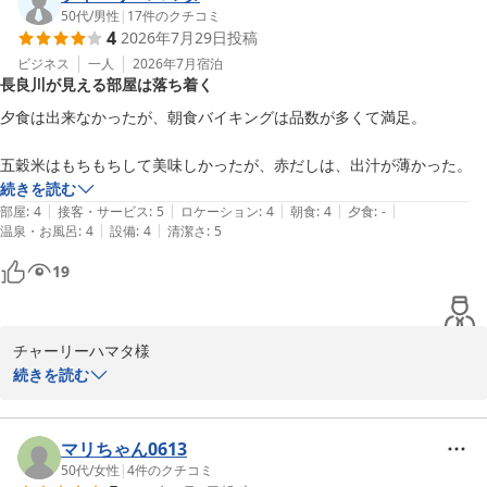
長良川温泉 十八楼
お料理やサービスにつきまして一級品と感じていただけたこと、ス
50代
/
男性
|
17
件のクチコミ
2026-05-29
4
2026年7月29日
投稿
タッフ一同にとって何よりの励みでございます。

ビジネス
一人
2026年7月
宿泊
長良川が見える部屋は落ち着く
スタッフの気配りや連携にまで目を向けていただき、かゆいところ
に手が届くサービスとのお言葉を頂戴できましたこと心より嬉しく
夕食は出来なかったが、朝食バイキングは品数が多くて満足。

拝見いたしました。

また朝食バイキングにつきましても一品一品をお楽しみいただき、
五穀米はもちもちして美味しかったが、赤だしは、出汁が薄かった。
私どものこだわりを感じていただけたとのこと大変ありがたく存じ
続きを読む
ます。

|
|
|
|
|
部屋
:
4
接客・サービス
:
5
ロケーション
:
4
朝食
:
4
夕食
:
-
|
|
温泉・お風呂
:
4
設備
:
4
清潔さ
:
5
「またお邪魔します」とのお言葉を励みに、これからも皆さまにご
19
満足いただける宿であり続けられるようスタッフ一同努めてまいり
ます。

この度はご宿泊ならびに励みになる温かなお言葉の数々をお寄せい
チャーリーハマタ様

ただきましたこと重ねて御礼申し上げます。

続きを読む
かせきのじいちゃん様のまたのお越しをスタッフ一同心よりお待ち
この度はご宿泊いただき誠にありがとうございます。

しております。
長良川をご覧いただけるお部屋でゆったりとお寛ぎいただけたご様
マリちゃん0613
長良川温泉 十八楼
子を嬉しく拝見いたしました。

50代
/
女性
|
4
件のクチコミ