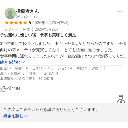
次回はぜひお母様とご一緒に露天風呂付き客室でゆったりとしたひ
送迎サービスや温泉、お食事にご満足いただけたとのこと大変嬉し
とときをお過ごしいただけましたら幸いでございます。

く拝見いたしました。

投稿者さん
2
件のクチコミ
5
2026年5月25日
投稿
この度はご宿泊ならびに温かなお言葉をお寄せいただき重ねて御礼
ご到着時はあいにくのお天気でございましたが、少しでも快適にお
申し上げます。

過ごしいただけましたなら幸いでございます。

レジャー
家族
2026年5月
宿泊
子供連れに優しい宿、食事も美味しく満足
ほしいやすみ様のまたのお越しをスタッフ一同心よりお待ち申し上
またチェックインやお部屋へのご案内を担当したスタッフの対応に
げております。
つきましても温かいお言葉を頂戴し、大変励みとなっております。

3世代旅行でお伺いしました。小さい子供ばかりだったのですが、子供
向けのアメニティが充実しており、とても快適に過ごせました。

長良川温泉 十八楼
お部屋ではごゆっくりお寛ぎいただき、温泉やご夕食もお楽しみい
食事時間に遅れてしまったのですが、嫌な顔ひとつせず対応してくださ
2026-07-07
ただけたとのこと何よりでございます。

りありがたかったです。

続きを読む
鵜飼につきましても当館から直接ご乗船いただける利便性を感じて
|
|
|
|
|
夕食も朝食もとても美味しく、とても満足できました。

部屋
:
4
接客・サービス
:
5
ロケーション
:
4
朝食
:
5
夕食
:
5
いただけたご様子を嬉しく拝見いたしました。

|
|
温泉・お風呂
:
5
設備
:
4
清潔さ
:
4
楽しい思い出ができ、またぜひ利用したい宿になりました！
追加情報
:
小さな子供と一緒に宿泊
「健康美食」をテーマとしたご朝食バイキングにつきましても、
196
様々なお料理を美味しくお召し上がりいただけたとのこと大変光栄
に存じます。

この度はご宿泊いただき誠にありがとうございます。

この度はご宿泊ならびに温かなお言葉をお寄せいただき重ねて御礼
ご家族三世代での大切なご旅行に当館をお選びいただきましたこと
続きを読む
申し上げます。

心より御礼申し上げます。

横浜文庫様のまたのお越しをスタッフ一同心よりお待ち申し上げて