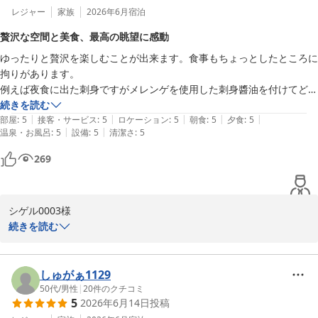
ど、当館ならではの風情をお楽しみいただけたご様子を大変嬉しく
レジャー
家族
2026年6月
宿泊
拝見いたしました。

贅沢な空間と美食、最高の眺望に感動
またお見送りをさせていただいたスタッフにも温かいお言葉を頂戴
ゆったりと贅沢を楽しむことが出来ます。食事もちょっとしたところに
し大変励みとなっております。

拘りがあります。

例えば夜食に出た刺身ですがメレンゲを使用した刺身醬油を付けてどう
お料理につきましてもご満足いただけたご様子に嬉しく存じます。

ぞ。

続きを読む
また「眼福・口福」とのお言葉は調理スタッフにとりましても大き
|
|
|
|
|
これが無茶苦茶美味かった。この泡っぽい滑らかな醬油たれを商品化し
部屋
:
5
接客・サービス
:
5
ロケーション
:
5
朝食
:
5
夕食
:
5
な喜びでございます。

|
|
温泉・お風呂
:
5
設備
:
5
清潔さ
:
5
たらすぐ購入します。

また地元名産の鮎も身がふっくらしており塩加減がちょうどいい塩梅で
七夕の短冊や館内の調度品など、季節の設えや館内でのひとときも
269
した。

お楽しみいただけたとのこと大変嬉しく存じます。

そして一番のおすすめは豪華なお部屋です。広々としていて外の眺めは
お母様にもゆったりとお過ごしいただけたご様子を伺い私どもも心
広大な長良川を一望できました。

温まる思いでございます。

シゲル0003様

優雅に過ごせて、嫌なドンドンとする他のお部屋の雑音もまったく無
続きを読む
く、睡眠は爆睡でした。

「また母を連れて行こうと思っています」とのお言葉を頂戴し大変
この度はご宿泊いただき誠にありがとうございます。

今回３度目の宿泊でしたが、１年に１回は来たい所となっております。

光栄に存じます。

また今回で3度目のご宿泊とのこと、いつも当館をご愛顧いただき
値段は少し張りますが、ごちゃごちゃしている所は嫌と言う方、たまに
次回もお母様とご一緒にゆったりとした時間をお過ごしいただけま
心より感謝申し上げます。

しゅがぁ1129
は贅沢をの方にはお勧めの宿だと思います。

すよう、スタッフ一同心を込めてお迎えいたします。

50代
/
男性
|
20
件のクチコミ
近くには鵜飼いもあり、金華山の頂上には岐阜城もあり、城下町を思わ
5
2026年6月14日
投稿
ご滞在ではゆったりと贅沢なお時間をお過ごしいただけたご様子を
せる街並みもあり、何と言っても

この度はご宿泊ならびに温かなお言葉をお寄せいただき重ねて御礼