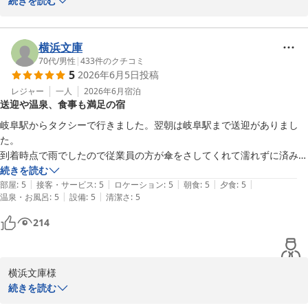
続きを読む
この度はご宿泊いただき誠にありがとうございます。

お近くにお住まいとのこと、そのような中で初めて当館をご利用い
ただき「泊まってみてとてもよかった」とのお言葉を頂戴し大変嬉
横浜文庫
しく拝見いたしました。

70代
/
男性
|
433
件のクチコミ
5
2026年6月5日
投稿
スタッフの対応につきましても笑顔や気配りをお褒めいただき心よ
レジャー
一人
2026年6月
宿泊
送迎や温泉、食事も満足の宿
り感謝申し上げます。

当館で大切にしております｢つかず離れず｣のおもてなしを感じてい
岐阜駅からタクシーで行きました。翌朝は岐阜駅まで送迎がありまし
ただけたのであれば何より嬉しく存じます。

た。

到着時点で雨でしたので従業員の方が傘をさしてくれて濡れずに済みま
またご夕食では珍しい食材との出会いや出汁を活かしたお料理をお
した。チェックインも態度、言葉遣いも丁寧で部屋まで案内、説明して
続きを読む
楽しみいただけたとのこと、調理スタッフにとりましても何よりの
|
|
|
|
|
いただいた従業員の方も丁寧でした。

部屋
:
5
接客・サービス
:
5
ロケーション
:
5
朝食
:
5
夕食
:
5
励みでございます。

|
|
温泉・お風呂
:
5
設備
:
5
清潔さ
:
5
部屋は十分広く清潔でリラックスできました。

日々のお疲れを少しでも癒していただけましたなら幸いでございま
早速温泉の三種類の湯に入り、夕食までゆったりできました。

214
す。

鵜飼を申し込んでいたため早めの夕食を済ませましたが大変に美味しい
食事で完食できました。

大浴場に備えております杖や浴槽用椅子にも目を留めていただきあ
昨年は別のホテルでしたがタクシーで鵜飼船乗り場まで行きましたが、
りがとうございます。

横浜文庫様

今回は十八楼の裏から鵜飼船に乗れて楽でした。

ご高齢のお客様にも安心してお過ごしいただけるようこれからもよ
続きを読む
朝食はバイキングでしたが料理種類が多く美味しく頂きました。

り良い環境づくりに努めてまいります。

この度はご宿泊いただき誠にありがとうございます。
