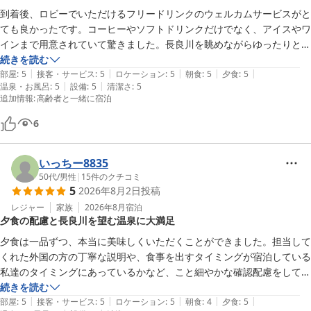
リンクなど、ご滞在の始まりからゆったりとした時間をお過ごしい
点に感心いたしました。入浴前後の水分補給など、宿泊者の動線や細か
到着後、ロビーでいただけるフリードリンクのウェルカムサービスがと
ただけたとのこと大変光栄に存じます。

なニーズを徹底的に考え抜かれたホスピタリティの表れだと感じます。

ても良かったです。コーヒーやソフトドリンクだけでなく、アイスやワ
インまで用意されていて驚きました。長良川を眺めながらゆったりと過
またお部屋から望む長良川の景色や鵜飼観覧船の立ち並ぶ風情、温
夕食の会席料理も格別の味わいでした。特に、清流の恵みである「鮎の
ごす時間は、とても贅沢で旅の疲れが癒やされました。

続きを読む
泉でのひとときもご満喫いただけたご様子に何よりでございます。

|
|
|
|
|
塩焼き」や、目にも美しい「前菜」の数々は、味覚のみならず視覚でも
スタッフの皆さんの接客も丁寧で温かく、館内も清潔で快適でした。温
部屋
:
5
接客・サービス
:
5
ロケーション
:
5
朝食
:
5
夕食
:
5
館内の給水設備につきましても細かな点までご評価いただき、宿泊
|
|
温泉・お風呂
:
5
設備
:
5
清潔さ
:
5
楽しめる逸品であり、料理人の確かな技術と矜持を感じる内容でした。

泉も気持ち良く夕食の会席料理もとても美味しくて大満足です。

追加情報
:
高齢者と一緒に宿泊
者の皆様に快適にお過ごしいただきたいという私どもの思いを感じ
高齢の母との旅行でしたが、安心して気持ちよく過ごすことができ、母
取っていただけましたことを大変嬉しく存じます。

老舗の格式に甘んじることなく、宿泊者の快適さを追求し続ける素晴ら
もとても喜んでいました。また岐阜を訪れる際には、ぜひ宿泊したいと
6
しい名宿です。季節を変えて、ぜひまた再訪したいと存じます。
思います。素敵なおもてなしをありがとうございました。
ご夕食では鮎の塩焼きや前菜をはじめとする会席料理をお楽しみい
いっちー8835
ただき、料理人への励みとなるお言葉まで賜りましたこと心より感
50代
/
男性
|
15
件のクチコミ
謝申し上げます。

5
2026年8月2日
投稿
レジャー
家族
2026年8月
宿泊
「老舗の格式に甘んじることなく、宿泊者の快適さを追求し続ける
夕食の配慮と長良川を望む温泉に大満足
宿」とのお言葉は私どもにとりましてこの上ない喜びであり、大き
な励みでございます。

夕食は一品ずつ、本当に美味しくいただくことができました。担当して
これからも皆様のご期待にお応えできるよう、おもてなしに一層磨
くれた外国の方の丁寧な説明や、食事を出すタイミングが宿泊している
きをかけてまいります。

私達のタイミングにあっているかなど、こと細やかな確認配慮をしてい
ただきありがとうございました。そのおかげで、美味しい夕食をいただ
続きを読む
この度はご宿泊ならびに温かなお言葉をお寄せいただき重ねて御礼
|
|
|
|
|
くことができました。

部屋
:
5
接客・サービス
:
5
ロケーション
:
5
朝食
:
4
夕食
:
5