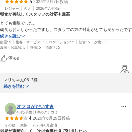
2026-05-10
5
2026年7月7日
投稿
ご夕食はお召し上がりいただけなかったとのことですが、ご朝食バ
レジャー
恋人
2026年7月
宿泊
朝食が美味しくスタッフの対応も最高
イキングにつきましては品数の豊富さにご満足いただき五穀米もお
気に召していただけたようで何よりでございます。

とても素敵でした。

一方で赤だしにつきましてはご期待に添う味わいをご提供できず申
続きを読む
し訳ございませんでした。

|
|
|
|
|
部屋
:
5
接客・サービス
:
5
ロケーション
:
5
朝食
:
5
夕食
:
-
いただきましたご感想は調理部とも共有し今後の参考とさせていた
|
|
温泉・お風呂
:
5
設備
:
5
清潔さ
:
5
だきます。

68
次回はぜひご夕食も併せて当館自慢の会席料理をお楽しみいただけ
ましたら幸いでございます。

マリちゃん0613様

この度はご宿泊ならびに温かなお言葉と貴重なご意見をお寄せいた
続きを読む
だき重ねて御礼申し上げます。

この度はご宿泊いただき誠にありがとうございます。

チャーリーハマタ様のまたのお越しをスタッフ一同心よりお待ち申
し上げております。
｢健康美食｣をテーマにしたご朝食バイキングにつきましてお口に合
オフロがだいすき
ったご様子を大変嬉しく拝見いたしました。

40代
/
男性
|
1
件のクチコミ
長良川温泉 十八楼
4
2026年6月29日
投稿
またスタッフの対応につきましても「とても良かった」とのお言葉
2026-07-30
を頂戴し何よりの励みでございます。

その他
家族
2026年6月
宿泊
温泉が素晴らしく、次は食事付きで利用したい