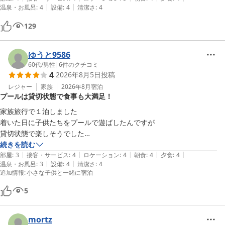
|
|
温泉・お風呂
:
4
設備
:
4
清潔さ
:
4
129
ゆうと9586
60代
/
男性
|
6
件のクチコミ
4
2026年8月5日
投稿
レジャー
家族
2026年8月
宿泊
プールは貸切状態で食事も大満足！
家族旅行で１泊しました

着いた日に子供たちをプールで遊ばしたんですが

貸切状態で楽しそうでした

後食事がとても美味しかったです
続きを読む
|
|
|
|
|
部屋
:
3
接客・サービス
:
4
ロケーション
:
4
朝食
:
4
夕食
:
4
|
|
温泉・お風呂
:
3
設備
:
4
清潔さ
:
4
追加情報
:
小さな子供と一緒に宿泊
5
mortz