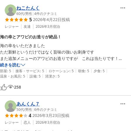
ねこたんく
60代
/
男性
|
4
件のクチコミ
5
2026年4月22日
投稿
レジャー
友達
2026年3月
宿泊
海の幸とアワビのお造りが絶品！
海の幸をいただきました

ただ新鮮というだけではなく旨味の強いお刺身です

また追加メニューのアワビのお造りですが　これは当たりです！

さっきまで海底で美味しい海藻を食べてたのでは！？

続きを読む
|
|
|
|
|
と思わせる美味しさと存在感　コリコリじゅわ〜がたまりません　ここ
部屋
:
5
接客・サービス
:
5
ロケーション
:
5
朝食
:
5
夕食
:
5
|
|
温泉・お風呂
:
5
設備
:
5
清潔さ
:
5
数年で1番美味しいアワビでした

朝食のシラスのせご飯が美味しすぎ！

258
ダメ！おかずが残っちゃうので2杯目は白ごはんで美味しくいただきま
した

また泊まりたいです〜
あんくん７
50代
/
男性
|
6
件のクチコミ
4
2026年3月23日
投稿
レジャー
恋人
2026年3月
宿泊