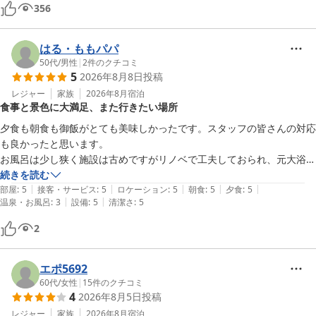
３）大浴場

356
　　・内風呂

　　　H.P.掲載の写真では、湯面が海・空と繋がって、一体化している
はる・ももパパ
インフィニティ設計を採用した風呂とか？

50代
/
男性
|
2
件のクチコミ
　　　無限の開放感、爽快感を期待しましたが、湯面と海・空がシーム
5
2026年8月8日
投稿
レスに繋がった完全なインフィニティとなっておらず、少々、残念で
レジャー
家族
2026年8月
宿泊
す。

食事と景色に大満足、また行きたい場所
　　　感覚には個人差があり、判断は難しいですが・・・。

夕食も朝食も御飯がとても美味しかったです。スタッフの皆さんの対応
　　　浴槽の縁にテーパーを付け、お湯がオーバーフローする様にし、
も良かったと思います。

縁が無いように工夫していますが、中途半端な設計となっています。

お風呂は少し狭く施設は古めですがリノベで工夫しておられ、元大浴場
　　　浴槽と海との間に視界を遮る物、窓、柱、壁などがあり、経年変
のラウンジなどもとても落ち着けました。

続きを読む
化を考慮すると、基本的に無理があります。

|
|
|
|
|
オーシャンビューの景色も綺麗でとても満足でき、また行きたいと思い
部屋
:
5
接客・サービス
:
5
ロケーション
:
5
朝食
:
5
夕食
:
5
　　・露天風呂

|
|
温泉・お風呂
:
3
設備
:
5
清潔さ
:
5
　　　温泉と言えば、露天風呂でのリフレッシュを期待して訪れる人が
多いと思います。

2
　　　2種類の露天風呂がありますが、船形風呂のサイズが中途半端で
す。

エポ5692
　　・男性用の化粧品が準備されていません。

60代
/
女性
|
15
件のクチコミ
　　　洗髪の後、トニックくらいは使いたいものです。

4
2026年8月5日
投稿
４）その他

レジャー
家族
2026年8月
宿泊