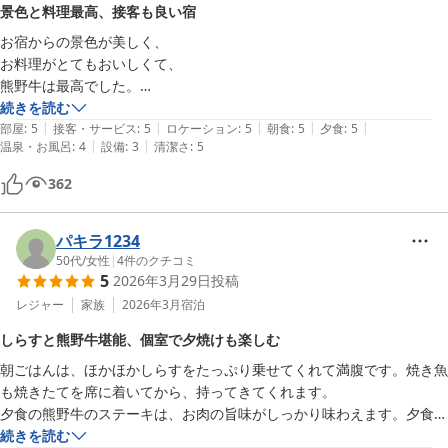
景色と料理最高、接客も良い宿
お宿からの景色が美しく、

お料理がとてもおいしくて、

熊野牛は最高でした。

お風呂は、他の宿泊者と重なると

続きを読む
|
|
|
|
|
やや狭いかもしれない。

部屋
:
5
接客・サービス
:
5
ロケーション
:
5
朝食
:
5
夕食
:
5
|
|
温泉・お風呂
:
4
設備
:
3
清潔さ
:
5
色んな場所に休憩スペースがあり、

ラウンジもオシャレ。

362
接客も大変感じ良く、また泊まりたいです。

食事場所は、個室になっていて

ゆっくりできますが、ワゴンの音の

パキラ1234
大きさにびっくりします笑
50代
/
女性
|
4
件のクチコミ
5
2026年3月29日
投稿
レジャー
家族
2026年3月
宿泊
しらすと熊野牛堪能、個室で夕焼けも楽しむ
朝ごはんは、ほかほかしらすをたっぷり乗せてくれて満腹です。焼き魚
も焼きたてを席に着いてから、持ってきてくれます。

夕食の熊野牛のステーキは、お肉の旨味がしっかり味わえます。夕食は
各個室になっていて、ゆっくりいただけます。港も見えるので、夕焼け
続きを読む