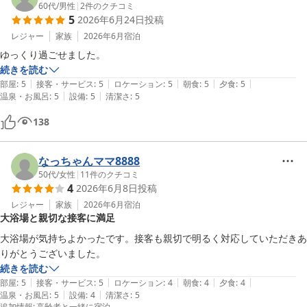
60代
/
男性
|
2
件のクチコミ
5
2026年6月24日
投稿
レジャー
家族
2026年6月
宿泊
ゆっくり過ごせました。
続きを読む
|
|
|
|
|
部屋
:
5
接客・サービス
:
5
ロケーション
:
5
朝食
:
5
夕食
:
5
|
|
温泉・お風呂
:
5
設備
:
5
清潔さ
:
5
138
なっちゃんママ8888
50代
/
女性
|
11
件のクチコミ
4
2026年6月8日
投稿
レジャー
家族
2026年6月
宿泊
大浴場と親切な接客に満足
大浴場が気持ちよかったです。接客も親切で明るく対応していただきあ
りがとうございました。
続きを読む
|
|
|
|
|
部屋
:
5
接客・サービス
:
5
ロケーション
:
4
朝食
:
4
夕食
:
4
|
|
温泉・お風呂
:
5
設備
:
4
清潔さ
:
5
追加情報
:
高齢者と一緒に宿泊