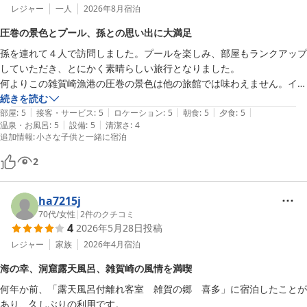
レジャー
一人
2026年8月
宿泊
圧巻の景色とプール、孫との思い出に大満足
孫を連れて４人で訪問しました。プールを楽しみ、部屋もランクアップ
していただき、とにかく素晴らしい旅行となりました。

何よりこの雑賀崎漁港の圧巻の景色は他の旅館では味わえません。イン
スタをしていない方でも写真を撮りたくなると思います。

続きを読む
|
|
|
|
|
温泉も小ぶりですがとにかく気持ちよく、ご飯も個室だし味も美味し
部屋
:
5
接客・サービス
:
5
ロケーション
:
5
朝食
:
5
夕食
:
5
|
|
温泉・お風呂
:
5
設備
:
5
清潔さ
:
4
い。無料ラウンジではマッサージ機3台も無料、アイスカフェモカやコ
追加情報
:
小さな子供と一緒に宿泊
コアも何杯も飲みました。２２００円でプールサイドや部屋で飲み放題
のバーも体験。これも良かったです。癒やされ度はパーフェクトです。
2
自然に囲まれているので、チリ一つ無い完璧な旅館を望まれる方には不
向きかも。サワガニやコクワガタ、バッタもゲットしました。

ha7215j
何より孫は飼っているのか野良猫かわかりませんが、可愛い猫に夢中に
70代
/
女性
|
2
件のクチコミ
なり、２日間ともずっと探して見ていました。また次行った時もいてる
4
2026年5月28日
投稿
かなあ？と今から楽しみにしています。
レジャー
家族
2026年4月
宿泊
海の幸、洞窟露天風呂、雑賀崎の風情を満喫
何年か前、「露天風呂付離れ客室　雑賀の郷　喜多」に宿泊したことが
あり、久しぶりの利用です。
