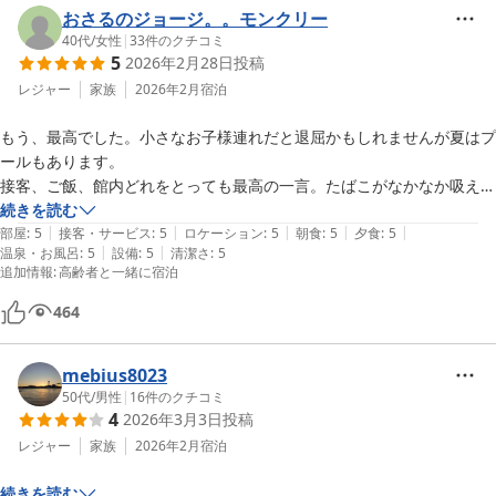
おさるのジョージ。。モンクリー
温泉は事前の口コミではかなり狭いとの声でしたが、実際は十分な広さ
40代
/
女性
|
33
件のクチコミ
で、客室露天風呂が付いているお部屋も多いので大浴場は空いており、
5
2026年2月28日
投稿
ゆっくりとくつろげました。

レジャー
家族
2026年2月
宿泊
料理は漁港の近くということもあり、海鮮がメインですが、薪で焼いた
もう、最高でした。小さなお子様連れだと退屈かもしれませんが夏はプ
熊野牛のイチボのローストがかなり美味しかったです。

ールもあります。

子供用の懐石もボリュームもあり、十分満足できました。

接客、ご飯、館内どれをとっても最高の一言。たばこがなかなか吸えな
食事会場は全て個室で、畳のお部屋があるので子供が騒いでも大丈夫で
いご時世ですが、館内、外など至る所に喫煙場所もあり、ご迷惑になら
続きを読む
す。

|
|
|
|
|
ない場所にあるのも肩身の狭い思いせず吸えます。館内の造りもシック
部屋
:
5
接客・サービス
:
5
ロケーション
:
5
朝食
:
5
夕食
:
5
エレベーター内にも腰掛け用の椅子があり、お年寄りへの配慮もありま
|
|
温泉・お風呂
:
5
設備
:
5
清潔さ
:
5
で落ち着きがあり随所に丁寧に行き渡るデザインでオシャレでした。掃
した。

追加情報
:
高齢者と一緒に宿泊
464
仲居さんたちのホスピタリティも良く、アットホームな雰囲気でかなり
寛ぐことができました。

mebius8023
唯一の改善点は、ラウンジのコーヒーの味が好みでなかったこと。

50代
/
男性
|
16
件のクチコミ
ネスカフェのバリスタがあるのですが、カフェモカや抹茶ラテなど種類
4
2026年3月3日
投稿
は豊富なのですが、メインのコーヒーの味が引立ての豆ではないので満
レジャー
家族
2026年2月
宿泊
足できませんでした。

ここらへんは個人の好みですので気にしない方は大丈夫だと思います。

続きを読む