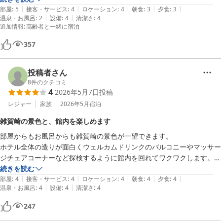
|
|
|
|
|
部屋
:
5
接客・サービス
:
4
ロケーション
:
4
朝食
:
3
夕食
:
3
静かな港町にありながら、市街地までは近く、アクセスに便利です。

|
|
温泉・お風呂
:
2
設備
:
4
清潔さ
:
4
追加情報
:
高齢者と一緒に宿泊
かなりお勧めできるお宿ですのでまた訪問したいですね。
357
投稿者さん
8
件のクチコミ
4
2026年5月7日
投稿
レジャー
家族
2026年5月
宿泊
雑賀崎の景色と、館内を楽しめます
部屋からもお風呂からも雑賀崎の景色が一望できます。

ホテル全体の造りが面白くウェルカムドリンクのバルコニーやマッサー
ジチェアコーナーなど探検するように館内を回れてワクワクします。

スタッフさんは皆さま丁寧かつフレンドリーで気持ちが良いです。

続きを読む
|
|
|
|
|
朝食のしらすご飯はお代わりまでいただきお腹いっぱいになりました。
部屋
:
4
接客・サービス
:
4
ロケーション
:
4
朝食
:
4
夕食
:
4
|
|
温泉・お風呂
:
4
設備
:
4
清潔さ
:
4
247