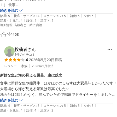
１）	食事

　　獲れたばかりの新鮮な海の幸が食べられます。

続きを読む
|
|
|
|
|
　　夕食および朝食共、地魚、地産が多く使用されており、和歌山独特
部屋
:
5
接客・サービス
:
4
ロケーション
:
5
朝食
:
5
夕食
:
5
|
|
温泉・お風呂
:
4
設備
:
4
清潔さ
:
4
の食材を味わうことが可能です。

追加情報
:
高齢者と一緒に宿泊
　　・夕食

　　　灰干しの技法を取り入れ、下処理した和歌山ブランド熊野牛の薪
408
焼き

　　　表面はパリッと、中はふんわりと柔らかです。

投稿者さん
　　・朝食

1
件のクチコミ
　　　塩味がきいたホッカホッカの釜揚げシラスに特製醤油をかけた
4
2026年5月20日
投稿
「しらす丼」、美味しかったです。

レジャー
家族
2026年5月
宿泊
　　　ご飯、味噌汁、シラスは御代わり自由、好きなシラスを腹一杯食
べることが出来ました。

新鮮な魚と海の見える風呂、虫は残念
２）部屋付洞窟露天風呂

食事は新鮮な魚や熊野牛、ほかほかのしらすは大変美味しかったです！

　　眼下に広がる雑賀崎が望めます。

大浴場から海が見える景観は最高でした✨

　　露天風呂に浸かり、ポンポンとエンジンの音をたて底引き網漁へ出
洗面台は2個しかなく、混んでいたので部屋でドライヤーをしました。

港する漁船、漁を終え、帰港する船を眺めていると、都会ではあり得な
部屋は壁が所々剥がれてました。

続きを読む
い風情を感じることが出来ます。

|
|
|
|
|
仕方ないですが露天風呂付客室の外やお風呂にカメムシがいてビビりま
部屋
:
4
接客・サービス
:
5
ロケーション
:
5
朝食
:
5
夕食
:
5
　　最近の原油高の影響か、出漁しない日が多いとか、出港する漁船が
|
|
温泉・お風呂
:
4
設備
:
4
清潔さ
:
3
した。
少なくなっているのが残念です。
