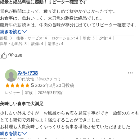
絶景と絶品料理に感動！リピーター確定です
景色が時間によって、種々楽しめて鮮やかでよかったです。

お食事は、魚おいしく、太刀魚の刺身は絶品でした。

続きを読む
|
|
|
|
|
部屋
:
3
接客・サービス
:
4
ロケーション
:
4
朝食
:
5
夕食
:
4
|
|
温泉・お風呂
:
3
設備
:
4
清潔さ
:
4
230
みやび38
60代
/
女性
|
3
件のクチコミ
5
2026年3月20日
投稿
レジャー
家族
2026年3月
宿泊
美味しい食事で大満足
少し古い外見ですが　お風呂からも海を見渡す事ができ　旅館の方々も
とても親切で気持ちよく宿泊することができました

お料理も大変美味しくゆっくりと食事を堪能させていただきました
続きを読む