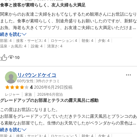
　　・玄関前の駐車場

食事と接客が素晴らしく、友人夫婦も大満足
　　　駐車スペースが狭く、急な勾配となっており、使い辛いです。

　　・観光を目的とした旅行ではなく、我々の様に、主として、温泉を
関東からのお友達ご夫婦をおもてなしするため観潮さんにお世話になり
楽しむ場合、チェックイン14時、チェックアウト11時のロングステイ
ました。食事が素晴らしく、別途舟盛りもお願いしたのですが、新鮮な
が可能となれば、ゆっくりと時間が流れます。

お魚、海老も大きくてプリプリ、お友達ご夫婦にも大満足いただけまし
以上
た。フロントで迎えてくださったスタッフはとても感じよく、食事処の
続きを読む
|
|
|
|
|
スタッフの方の細やかな気遣いは素晴らしかったです。無料でドリンク
部屋
:
4
接客・サービス
:
4
ロケーション
:
4
朝食
:
4
夕食
:
4
|
|
温泉・お風呂
:
4
設備
:
4
清潔さ
:
4
が飲めるラウンジはゆったりできました。孫はプールを楽しんでいまし
た。お風呂からの眺めは「日本のアマルフィ」と称される雑賀崎。心に
10
残るおもてなしができたのは観潮さんにお世話になったおかげです。あ
りがとうございました。
リバウンドケイコ
60代
/
女性
|
3
件のクチコミ
4
2026年6月29日
投稿
レジャー
家族
2026年6月
宿泊
グレードアップのお部屋とテラスの露天風呂に感動
この度はお世話になりました。

お部屋をグレードアップしていただきテラスに露天風呂とブランコのあ
る素敵なお部屋でした。生憎のお天気でしたがベランダからの景色は日
本のアマルフィーと言われているとかでとても素敵でした。ありがとう
続きを読む
|
|
|
|
|
ございました。
部屋
:
4
接客・サービス
:
4
ロケーション
:
5
朝食
:
4
夕食
:
4