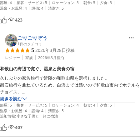
|
|
|
|
|
を見ながら楽しくいただけました。

部屋
:
4
接客・サービス
:
5
ロケーション
:
5
朝食
:
5
夕食
:
5
|
|
温泉・お風呂
:
4
設備
:
4
清潔さ
:
5
お部屋はグレードに合わせて違いがあると思いますが清潔でゆっくり過
ごせます。
423
ごりごりぞう
1
件のクチコミ
5
2026年3月28日
投稿
レジャー
家族
2026年3月
宿泊
和歌山の海辺で寛ぐ、温泉と美食の宿
久しぶりの家族旅行で近隣の和歌山県を選択しました。

慰安旅行を兼ねているため、白浜までは遠いので和歌山市内でホテルを
チョイス。

海辺の近くのお宿であるこちらを選びました。

続きを読む
|
|
|
|
|
部屋
:
5
接客・サービス
:
5
ロケーション
:
4
朝食
:
4
夕食
:
5
|
|
温泉・お風呂
:
4
設備
:
4
清潔さ
:
5
ホテルのお部屋は平日ということもあり、クーポンなどを使って比較的
追加情報
:
小さな子供と一緒に宿泊
リーズナブルに宿泊できました。

和モダンスイート「ＴＯＫＩ」というお部屋でかなり広々としており、
407
ゆったりとくつろげました。
