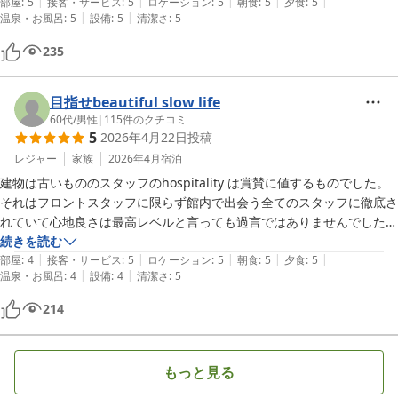
|
|
|
|
|
部屋
:
5
接客・サービス
:
5
ロケーション
:
5
朝食
:
5
夕食
:
5
|
|
温泉・お風呂
:
5
設備
:
5
清潔さ
:
5
235
目指せbeautiful slow life
60代
/
男性
|
115
件のクチコミ
5
2026年4月22日
投稿
レジャー
家族
2026年4月
宿泊
建物は古いもののスタッフのhospitality は賞賛に値するものでした。
それはフロントスタッフに限らず館内で出会う全てのスタッフに徹底さ
れていて心地良さは最高レベルと言っても過言ではありませんでした。
加えて朝と夕の料理も素晴らしく、特に刺身とご飯の味には関心しまし
続きを読む
|
|
|
|
|
た。特に朝食に関して『昼食がいらないくらい、たくさん食べてもらえ
部屋
:
4
接客・サービス
:
5
ロケーション
:
5
朝食
:
5
夕食
:
5
|
|
温泉・お風呂
:
4
設備
:
4
清潔さ
:
5
る朝食を作っている』と料理長がおっしゃっていると聞きましたが、そ
れは嘘ではありませんでした。

214
景色も良く、本当に気持ちの良い経験をさせてもらいました。

そんな最高評価を前提に一点だけ改善提案のポイントです。それはバス
ローブを置いていただきたいと言うことです。これは妻からの強い
もっと見る
requestです。ぜひお願いします。

またお邪魔します。