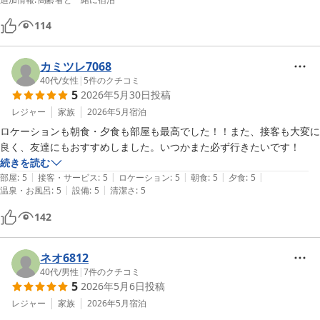
114
カミツレ7068
40代
/
女性
|
5
件のクチコミ
5
2026年5月30日
投稿
レジャー
家族
2026年5月
宿泊
ロケーションも朝食・夕食も部屋も最高でした！！また、接客も大変に
良く、友達にもおすすめしました。いつかまた必ず行きたいです！
続きを読む
|
|
|
|
|
部屋
:
5
接客・サービス
:
5
ロケーション
:
5
朝食
:
5
夕食
:
5
|
|
温泉・お風呂
:
5
設備
:
5
清潔さ
:
5
142
ネオ6812
40代
/
男性
|
7
件のクチコミ
5
2026年5月6日
投稿
レジャー
家族
2026年5月
宿泊