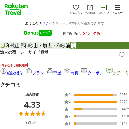
お気に入り
予約確認
ログイン
メニュー
和歌山県
和歌山・加太・和歌浦
漁火の宿 シーサイド観潮
ふるさと納税対象
施設紹介
プラン
部屋
写真
クーポン
クチコミ
クチコミ
総合評価
5
208
件
4.33
4
227
件
3
44
件
2
14
件
614
件
1
14
件