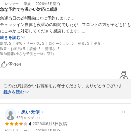
レジャー
家族
2026年5月
宿泊
急な予約でも温かい対応に感謝
急遽当日の2時間前ほどに予約しました。

チェックイン自体も夜遅めの時間でしたが、フロントの方が子どもにも
にこやかに対応してくださり感謝してます。

朝食時にも時間があまりなかったのに、ごゆっくりどうぞと声掛けして
続きを読む
|
|
|
|
|
もらい子どもも私も最高の気分でチェックアウトできました。

部屋
:
5
接客・サービス
:
5
ロケーション
:
5
朝食
:
5
夕食
:
-
|
|
温泉・お風呂
:
5
設備
:
5
清潔さ
:
5
ありがとうございました。
追加情報
:
小さな子供と一緒に宿泊
164
このたびは温かいお言葉をお寄せくださり、ありがとうございま
す。

続きを読む
急な予約にもかかわらず、フロント業務に携わるスタッフをはじ
め、朝食時のスタッフが、お子さまにも丁寧にご対応させていただ
・黒い天使・
けたようで、大変嬉しく存じます。お忙しい中でもゆっくりお過ご
62
件のクチコミ
4
2026年6月3日
投稿
しいただき、最高の気分でチェックアウトしていただけたとのご感
想をいただき、心より感謝申し上げます。

ビジネス
一人
2026年4月
宿泊