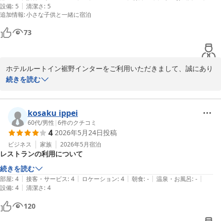
お忙しい中お褒めの寄稿を頂き誠にありがとうございます。

|
設備
:
5
清潔さ
:
5
追加情報
:
小さな子供と一緒に宿泊
またのお越しをスタッフ一同、心よりお待ちしております。

73
フロント　金原
ホテルルートイン裾野インター
2026-07-13
ホテルルートイン裾野インターをご利用いただきまして、誠にあり
がとうございます。温かいご評価を誠にありがとうございます。朝
続きを読む
食ドリンクのメニュー少なかった点へはご心配をおかけし、申し訳
ございません。今後の改善に役立ててまいります。料理の味やスタ
ッフの対応、利便性へのご褒めは、私どもの励みです。またのご利
kosaku ippei
用を心よりお待ちしています。

60代
/
男性
|
6
件のクチコミ
4
2026年5月24日
投稿
フロント　富田
ビジネス
家族
2026年5月
宿泊
レストランの利用について
ホテルルートイン裾野インター
続きを読む
2026-06-28
|
|
|
|
|
部屋
:
4
接客・サービス
:
4
ロケーション
:
4
朝食
:
-
温泉・お風呂
:
-
|
設備
:
4
清潔さ
:
4
120