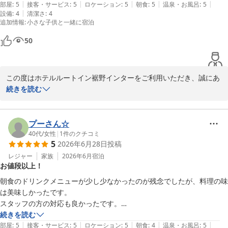
|
|
|
|
|
部屋
:
5
接客・サービス
:
5
ロケーション
:
5
朝食
:
5
温泉・お風呂
:
5
|
設備
:
4
清潔さ
:
4
追加情報
:
小さな子供と一緒に宿泊
50
この度はホテルルートイン裾野インターをご利用いただき、誠にあ
りがとうございます。

続きを読む
ご家族でのご滞在に、当ホテルの貸切風呂をご活用いただけたとの
こと、大変嬉しく存じます。

プーさん☆
また、周辺の利便性や客室からの富士山の眺望につきましてもお褒
40代
/
女性
|
1
件のクチコミ
5
2026年6月28日
投稿
めのお言葉をいただき、重ねて御礼申し上げます。

レジャー
家族
2026年6月
宿泊
お値段以上！
当ホテルは東名自動車道『裾野インター』より車で１分/ＪＲ御殿
場線岩波駅から車で２分と、お車でも公共交通機関でもアクセスし
朝食のドリンクメニューが少し少なかったのが残念でしたが、料理の味
やすい立地にございます。

は美味しかったです。

スタッフの方の対応も良かったです。

今後もお客様に快適にお過ごしいただけるよう、サービスの向上に
インターからも近く便利でした。

続きを読む
努めてまいります。

|
|
|
|
|
この値段ならお得だと思いました。
部屋
:
5
接客・サービス
:
5
ロケーション
:
5
朝食
:
4
温泉・お風呂
:
5