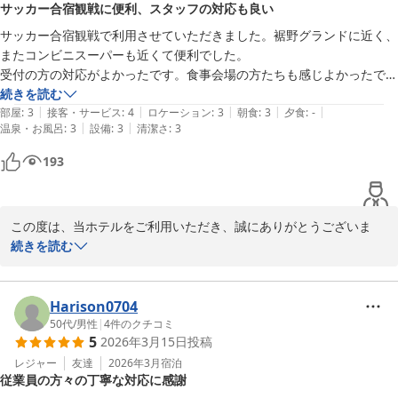
サッカー合宿観戦に便利、スタッフの対応も良い
が織りなす稀有な景観は、まさにこの地ならではの特別な体験を創
出し得たかと存じます。その中で、お客様の五感に響く旅の思い出
サッカー合宿観戦で利用させていただきました。裾野グランドに近く、
をお作りいただけたのであれば、これに勝る喜びはございません。

またコンビニスーパーも近くて便利でした。

受付の方の対応がよかったです。食事会場の方たちも感じよかったで
また、私どもの接客、サービスにつきましてもお褒めの言葉をいた
す。
続きを読む
だき、従業員一同、日々の業務に励む上での何よりの喜び、そして
|
|
|
|
|
部屋
:
3
接客・サービス
:
4
ロケーション
:
3
朝食
:
3
夕食
:
-
励みとなります。

|
|
温泉・お風呂
:
3
設備
:
3
清潔さ
:
3
193
「機会があればまた利用したい」とのお言葉を頂戴し、重ねて御礼
申し上げます。お客様に再びお目にかかれる日を心よりお待ち申し
上げております。次回のご滞在も、今回以上に素晴らしいものとな
りますよう、一同精一杯努めてまいる所存でございます。

この度は、当ホテルをご利用いただき、誠にありがとうございま
す。また温かい言葉を頂き、従業員一同今後の励みになります。

続きを読む
今後ともルートインホテルズをご愛顧賜りますようお願い申し上げ
ます。

裾野グランドへのアクセスや、コンビニ・スーパーが近い点がお客
様にとって便利であったこと、嬉しく存じます。

Harison0704
フロント　藤澤

50代
/
男性
|
4
件のクチコミ
5
2026年3月15日
投稿
今後も満足いただけるようサービスの向上に努めてまいります。ま
た、裾野にお立ち寄りの際には当ホテルをご利用いただけると幸い
レジャー
友達
2026年3月
宿泊
従業員の方々の丁寧な対応に感謝
でございます。

ホテルルートイン裾野インター