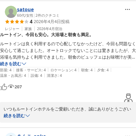
2026-04-05
駐車場が残り一台との事で、焦らせてしまったのではないでしょう
か？当館は、特に土曜日などを中心に駐車場が満車の状態になる事
satoue
があります。

60代
/
女性
|
2
件のクチコミ
4
2026年4月4日
投稿
ですが、ご不便をお掛けすることはあるかもしれませんが近隣施設
の協力などもあり、何とか停めれる様に手配は行っております。

レジャー
家族
2026年4月
宿泊
ルートイン、今回も安心。大浴場と朝食も満足。
次に来ていただける機会がございましたら、安心して来ていただけ
ると幸いです。

ルートインは良く利用するので心配してなかったけど、今回も問題なく
安心して過ごしました。オートロックでないことには驚きましたが、大
また、朝食では混雑がありました様で、ご不便をお掛けして申し訳
浴場も気持ちよく利用できました。朝食のビュッフェはお味噌汁が美味
ございません。ですが、その中でも、良いところを探して褒めて頂
しかったです。
続きを読む
きありがとうございます。朝食スタッフにも伝えておきます。

|
|
|
|
|
部屋
:
4
接客・サービス
:
4
ロケーション
:
4
朝食
:
4
夕食
:
4
|
|
温泉・お風呂
:
4
設備
:
4
清潔さ
:
4
これからも、可能な範囲で最大限のサービスを考え行っていければ
207
と思います。

次回サファリパークへ来られる時も、当館を利用して頂けたら、幸
いです。その時に快適にお過ごしして頂ける様に日々精進して参り
いつもルートインホテルをご愛顧いただき、誠にありがとうござい
たいと思います。

ます。

続きを読む
今回もご滞在中に安心してお過ごしいただけたとのこと、大変光栄
この度は、ご宿泊、誠にありがとうございました。

に存じます。

またのご利用お待ちしております。
