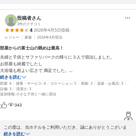
2026-05-16
快適にお過ごしいただけたご様子に安堵しつつも、お客様の心に残
る特別なおもてなしをご提供できなかった点につきましては、私ど
投稿者さん
もの今後の課題として真摯に受け止めております。

3
件のクチコミ
4
2026年4月5日
投稿
頂戴したお言葉に甘んじることなく、お客様に「また泊まりたい」
レジャー
家族
2026年4月
宿泊
と思っていただけるようなホテルづくりに努めて参ります。

部屋からの富士山の眺めは最高！
またのお越しを心よりお待ち申し上げております。　

夫婦と子供とサファリパークの帰りに３人で宿泊しました。

お部屋も綺麗でしたし

フロント赤池

大浴場も程よい広さで 満足でした。

部屋からの富士山の眺めがとても素晴らしく子供も喜んでいました。

続きを読む
ホテルルートイン裾野インター
|
|
|
|
|
寝るだけでしたので親も子も大満足です。

部屋
:
4
接客・サービス
:
4
ロケーション
:
5
朝食
:
3
温泉・お風呂
:
3
2026-05-24
|
設備
:
3
清潔さ
:
3
追加情報
:
小さな子供と一緒に宿泊
一つだけ 部屋着が用意されていますが ゴムが全く機能していませんで
したのでそれがが改善されたら私的にはパーフェクトです！

343
すぐ近くに コンビニと居酒屋？があるのもいいですね。

またサファリパークに行く際は是非利用させていただきたいです。

この度は、当ホテルをご利用いただき、誠にありがとうございま
ありがとうございました。

す。また、このような温かいご感想をお寄せいただき、重ねて御礼
続きを読む