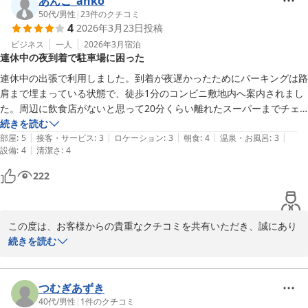
あんこ_anko
大浴場にてごゆっくりおくつろぎいただけたこと、また、朝食のビ
50代
/
男性
|
23
件のクチコミ
4
2026年3月23日
投稿
ュッフェにつきましても、特にお味噌汁にご満足いただけたとのこ
と、私どもも大変嬉しく拝読いたしました。

ビジネス
一人
2026年3月
宿泊
連休中の夜到着で駐車場に困った
ホテルルートイン裾野インター
今後もお客様に「今回も安心」と仰っていただけるよう、サービス
連休中の出張で利用しました。到着が夜遅かったためにパーキングは路
2026-04-18
の向上に努めてまいります。

肩まで埋まっている状態で、徒歩1分のコンビニ敷地内へ案内されまし
またのご利用を心よりお待ちしております。

た。周辺に飲食店がないと思って20分くらい離れたスーパーまでチェ
ックイン前に買い出しへ行きましたが、コンビニ隣に居酒屋があったよ
続きを読む
フロント　藤澤
|
|
|
|
|
うです。インターから近いので長距離移動時の途中に宿泊といった時に
部屋
:
5
接客・サービス
:
3
ロケーション
:
3
朝食
:
4
温泉・お風呂
:
3
|
設備
:
4
清潔さ
:
4
便利かなと思います。
ホテルルートイン裾野インター
222
2026-04-08
この度は、お客様からの貴重なクチコミを共有いただき、誠にあり
がとうございます。

続きを読む
お客様が連休中の夜遅いご到着時に、駐車場のご利用でご不便をお
かけしましたこと、深くお詫び申し上げます。満車により路肩や近
つむぎあずき
隣のコンビニエンスストア敷地へご案内せざるを得なかった状況に
40代
/
男性
|
1
件のクチコミ