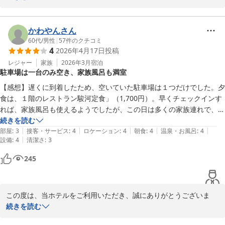
申し上げます。

富士山の眺めや、清潔なお部屋、大浴場にご満足いただけたとのこ
かわやんさん
と、大変光栄でございます。お子様にも喜んでいただけたご様子を
60代
/
男性
|
57
件のクチコミ
4
2026年4月17日
投稿
伺い、私どもも大変嬉しく存じます。

レジャー
家族
2026年3月
宿泊
駐車場は一台のみ空き、家族風呂も満室
お部屋着のゴムにつきましては、ご期待に沿えず誠に申し訳ござい
ませんでした。お客様からの貴重なご意見として真摯に受け止め、
【感想】遅くに到着したため、空いていた駐車場は１つだけでした。夕
今後の改善に努めてまいります。

食は、１階のレストラン駿河定食」（1,700円）。早くチェックインす
れば、家族風呂も使えるようでしたが、この日は多くの家族連れで、満
周辺のコンビニエンスストアや飲食店につきましても、お褒めの言
室でした。朝ごはんもしっかり食べることができました。他のホテルの
続きを読む
葉をいただきありがとうございます。

|
|
|
|
|
バイキングでよくあることですが、ご飯をよそう所で渋滞島市が、ここ
部屋
:
3
接客・サービス
:
4
ロケーション
:
4
朝食
:
4
温泉・お風呂
:
4
|
設備
:
4
清潔さ
:
3
は、スタッフの方が、よそってくれてました。これは、いいサービスと
またサファリパークへお越しの際には、ぜひ当ホテルをご利用いた
思います。本当は、翌日にサファリパークに行く予定でしたが、混雑を
245
だければ幸いです。お客様のまたのお越しを心よりお待ち申し上げ
嫌ってやめましたので、次回はここに泊まって行きたいと思います。

ております。

【前の訪問地】御殿場プレミアム・アウトレット

【次の訪問地】忍野八海
この度は、当ホテルをご利用いただき、誠にありがとうございま
す。そして、感想を投稿して頂きありがとうございます。

続きを読む
ホテルルートイン裾野インター