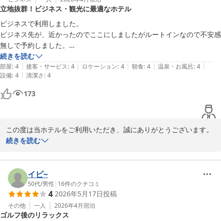
立地抜群！ビジネス・観光に最適なホテル
このようなお褒めのお言葉をいただくことが、私どものスタッフの
ビジネスで利用しました。

大きなやりがいとなり、サービス向上へのモチベーションにつなが
ビジネス先が、近かったのでここにしましたがルートインなので不安感
ります。

無しで予約しました。

近くにコンビニ・飲食店・スーパーもありまた、インター降りてすぐと
続きを読む
今後もお客さまにご満足いただけるよう、全スタッフ一丸となって
|
|
|
|
|
いう立地の良さ。

部屋
:
4
接客・サービス
:
4
ロケーション
:
4
朝食
:
4
温泉・お風呂
:
4
サービスの充実に努めてまいります。

|
設備
:
4
清潔さ
:
4
御殿場迄車で20分ほどなので、観光にも最適だと思います。

夜は静かなのでゆっくり休めます。
173
次回のご利用もご家族そろってのご来館を、心よりお待ち申し上げ
ております。

ご不明な点やご質問がございましたら、いつでもお気軽にお問い合
この度は当ホテルをご利用いただき、誠にありがとうございます。

わせください。

続きを読む
「ルートインなので不安感無し」とのお言葉をいただき、私どもに
本当にありがとうございました。

とってこれ以上ない励みとなります。周辺環境や御殿場へのアクセ
スの良さにご満足いただけた様子が伺え、大変嬉しく存じます。当
イピ~
ホテルはビジネスにはもちろん、観光の拠点としても大変便利な立
50代
/
男性
|
16
件のクチコミ
4
2026年5月17日
投稿
フロント　藤澤
地にございます。静かな環境で旅の疲れを癒していただけたのでし
たら幸いでございます。

その他
一人
2026年4月
宿泊
ホテルルートイン裾野インター
ゴルフ後のリラックス