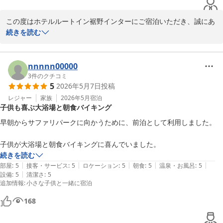
この度はホテルルートイン裾野インターにご宿泊いただき、誠にあ
りがとうございます。

続きを読む
貴重な評価をお寄せいただき感謝申し上げます。

nnnnn00000
レストランのご利用とのことでございましたので、お気付きの点や
3
件のクチコミ
5
2026年5月7日
投稿
改善点などございましたら是非感想をお寄せいただけると幸いにご
ざいます。

レジャー
家族
2026年5月
宿泊
子供も喜ぶ大浴場と朝食バイキング
ルートイングループはお客様の声と共に日々進化を続けておりま
早朝からサファリパークに向かうために、前泊として利用しました。

す。

当ホテルもよりご満足いただける空間を提供できるよう精進して参
子供が大浴場と朝食バイキングに喜んでいました。
ります。

続きを読む
|
|
|
|
|
部屋
:
5
接客・サービス
:
5
ロケーション
:
5
朝食
:
5
温泉・お風呂
:
5
お客様のまたのご来館をスタッフ一同心よりお待ちしております。

|
設備
:
5
清潔さ
:
5
追加情報
:
小さな子供と一緒に宿泊
フロント　山崎
168
ホテルルートイン裾野インター