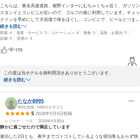
2026-06-13
今後も皆様に安心・快適にお過ごしいただけるホテルを目指してま
こちらは、東名高速道路、裾野インターにむちゃくちゃ近く、ガソリン
いります。またのお越しをスタッフ一同、心よりお待ち申し上げて
スタンドとコンビニが近いので、ゴルフの後に利用しています。チェッ
おります。

クインを早めにして大浴場で体をほぐし、コンビニで、ビールとつまみ
にお弁当で、夕方から過ごし、ほろ酔いのままおやすみなさい。

続きを読む
フロント　藤澤
|
|
|
|
|
朝4時起床して自宅へ移動😄

部屋
:
4
接客・サービス
:
5
ロケーション
:
4
朝食
:
5
温泉・お風呂
:
5
|
設備
:
4
清潔さ
:
4
このパターンが私には1番☝️
ホテルルートイン裾野インター
175
2026-06-03
この度は当ホテルを御利用頂きありがとうございます。

御殿場、裾野近辺や箱根方面にはゴルフ場が多く、東名高速からの
続きを読む
アクセスも良い立地でございます。

ゴルフ後にお疲れを癒され、当館でゆっくり過ごされたとの事、非
常に嬉しく存じます。

たなか8995
40代
/
女性
|
14
件のクチコミ
5
2026年5月5日
投稿
今後もお客様に安心して御滞在頂けるよう、ご寄稿を励みに精進し
て参ります。

レジャー
一人
2026年4月
宿泊
静かに過ごせたので満足しています
またのお越しを心よりお待ちしております。

連泊した2日とも、夜中までゴトゴトしているような宿泊客もおらず快