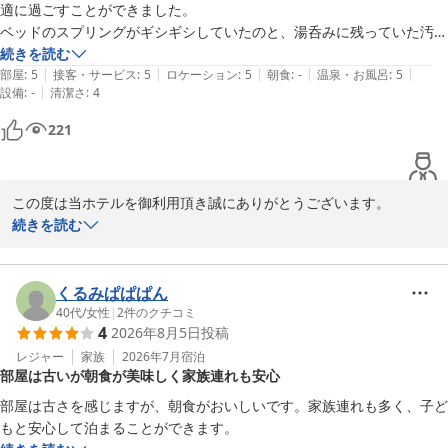
お忙しい中御寄稿頂きありがとうございました。

適に過ごすことができました。

ベッドのスプリングがギシギシしていたのと、湯呑みに残っていた汚れ
フロント　金原
が少々気になりましたが、静かに過ごせたので大変満足しています。

続きを読む
|
|
|
|
|
次回も利用したいと思います。ありがとうございました。
部屋
:
5
接客・サービス
:
5
ロケーション
:
5
朝食
:
-
温泉・お風呂
:
5
ホテルルートイン裾野インター
|
設備
:
-
清潔さ
:
4
2026-05-17
221
この度は当ホテルを御利用頂き誠にありがとうございます。

続きを読む
湯呑みに汚れが残っていたとのこと。

私どもの清掃が行き届いておらず、お客様に不快な思いを抱かせて
しまった事を心からお詫び申し上げます。

くるみぱぱぱん
お客様の御指摘を日々の清掃へフィードバックし、今後このような
40代
/
女性
|
2
件のクチコミ
4
2026年8月5日
投稿
ことの無いようスタッフ一同で清掃管理を見直して参ります。

レジャー
家族
2026年7月
宿泊
部屋は古いが朝食が美味しく家族連れも安心
このようなことがありながら、静かにご滞在頂けて満足され、また
利用したいとのお言葉を頂き大変ありがたく拝読致しました。

部屋は古さを感じますが、朝食がおいしいです。家族連れも多く、子ど
またお近くにお出かけの際は当ホテルを御利用頂けますよう心より
もと安心して泊まることができます。
お待ちしております。
