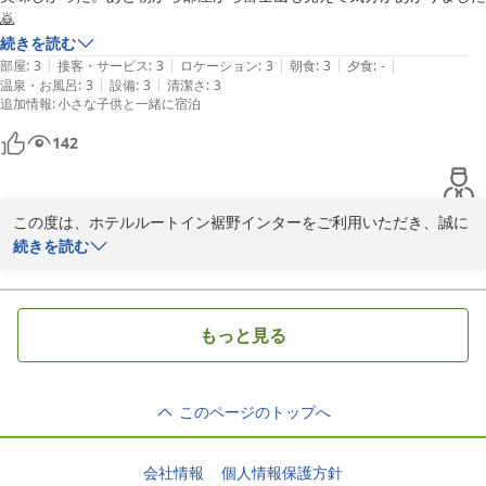
ホテルルートイン裾野インター
🙇
2026-03-15
続きを読む
|
|
|
|
|
部屋
:
3
接客・サービス
:
3
ロケーション
:
3
朝食
:
3
夕食
:
-
|
|
温泉・お風呂
:
3
設備
:
3
清潔さ
:
3
追加情報
:
小さな子供と一緒に宿泊
142
この度は、ホテルルートイン裾野インターをご利用いただき、誠に
ありがとうございます。

続きを読む
おタバコの臭いにつきましては、換気清掃が行き届いておらず、ご
不快な思いをさせてしまい申し訳ございませんでした。紙たばこに
もっと見る
匂いはどうしても匂いが残ってしまいますが、空気清浄機や換気等
できるだけの対応をさせていただきます。皆様に快適にお過ごしい
ただけるよう精進してまいります。

このページのトップへ
朝食にご満足いただけたとのこと、とても嬉しく思います。大きな
富士山を目の前に召し上がる朝食は、和洋中様々なメニューを取り
会社情報
個人情報保護方針
揃えて提供しております。
