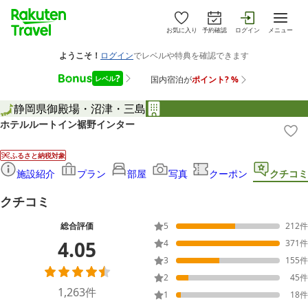
お気に入り
予約確認
ログイン
メニュー
静岡県
御殿場・沼津・三島
ホテルルートイン裾野インター
ふるさと納税対象
施設紹介
プラン
部屋
写真
クーポン
クチコミ
クチコミ
総合評価
5
212
件
4.05
4
371
件
3
155
件
2
45
件
1,263
件
1
18
件