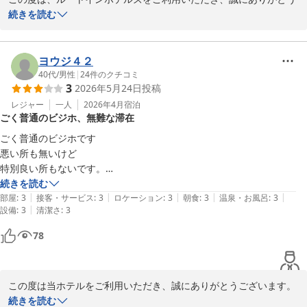
ございます。お部屋の件につきましては、大変光栄でございます。

続きを読む
しかしながら、フロントへの電話が繋がりにくかった件、またテレ
ビのホテル情報がご覧いただけなかった件につきましては、お客様
ヨウジ４２
にご不便、ご心配をおかけし、深くお詫び申し上げます。電波状況
40代
/
男性
|
24
件のクチコミ
3
2026年5月24日
投稿
によりお客様にご迷惑をおかけしましたこと、誠に申し訳ございま
せん。

レジャー
一人
2026年4月
宿泊
ごく普通のビジホ、無難な滞在
緊急時のご連絡手段や情報提供のあり方につきましては、現在、早
ごく普通のビジホです

急に改善策を検討しております。お客様に安心して快適にお過ごし
悪い所も無いけど

いただけますよう、有線接続の可能性も含め、包括的に見直しを進
特別良い所もないです。

めてまいります。

続きを読む
|
|
|
|
|
無難です
部屋
:
3
接客・サービス
:
3
ロケーション
:
3
朝食
:
3
温泉・お風呂
:
3
この度いただきました貴重なご意見は、今後のサービス向上に向け
|
設備
:
3
清潔さ
:
3
た重要な示唆として真摯に受け止め、改善に努めてまいる所存でご
78
ざいます。

この度は誠にありがとうございました。

フロント　富田
この度は当ホテルをご利用いただき、誠にありがとうございます。
また、ご滞在の感想をお寄せいただき重ねて御礼申し上げます。

続きを読む
ホテルルートイン裾野インター