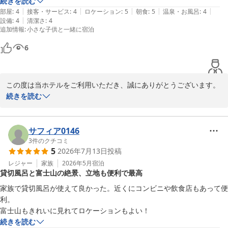
続きを読む
|
|
|
|
|
部屋
:
4
接客・サービス
:
4
ロケーション
:
5
朝食
:
5
温泉・お風呂
:
4
お忙しい中貴重な御意見を寄稿頂きありがとうございました。

|
設備
:
4
清潔さ
:
4
追加情報
:
小さな子供と一緒に宿泊
金原
6
ホテルルートイン裾野インター
2026-05-05
この度は当ホテルをご利用いただき、誠にありがとうございます。
お部屋につきまして貴重なご意見をお寄せいただき、ありがとうご
続きを読む
ざいます。建物の経年を感じられたとのこと、真摯に受け止め、清
掃や設備の維持・改善に努めてまいります。また、朝食をお楽しみ
いただき、ご家族で安心してお過ごしいただけたとのお言葉を大変
サフィア0146
うれしく拝読いたしました。今後も快適な滞在をご提供できるよう
3
件のクチコミ
5
2026年7月13日
投稿
精進してまいります。またのお越しを心よりお待ちしております。

レジャー
家族
2026年5月
宿泊
貸切風呂と富士山の絶景、立地も便利で最高
フロント　　藤澤
家族で貸切風呂が使えて良かった。近くにコンビニや飲食店もあって便
ホテルルートイン裾野インター
利。

2026-08-06
富士山もきれいに見れてロケーションもよい！
続きを読む