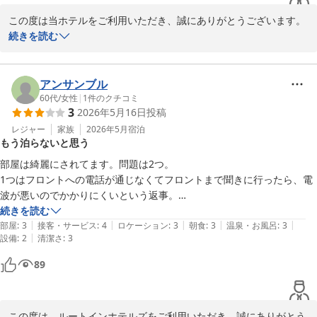
2026-05-24
この度は当ホテルをご利用いただき、誠にありがとうございます。

続きを読む
お子様にも大浴場や朝食バイキングをお楽しみいただけたとのこ
と、大変嬉しく存じます。

早朝からサファリパークへお出かけとのことで、ご移動の前泊とし
アンサンブル
て当館をご活用いただき、立地やサービスがお役に立てたようで何
60代
/
女性
|
1
件のクチコミ
3
2026年5月16日
投稿
よりでございます。

今後もご家族皆さまにご満足いただけるよう、スタッフ一同努めて
レジャー
家族
2026年5月
宿泊
もう泊らないと思う
まいります。

またのご利用を心よりお待ち申し上げております。

部屋は綺麗にされてます。問題は2つ。

1つはフロントへの電話が通じなくてフロントまで聞きに行ったら、電
波が悪いのでかかりにくいという返事。

もし、部屋で何かあったときに間に合わない。

続きを読む
ホテルルートイン裾野インター
|
|
|
|
|
2つ目はテレビにホテルの情報をみることが出来るはずなのに、電波の
部屋
:
3
接客・サービス
:
4
ロケーション
:
3
朝食
:
3
温泉・お風呂
:
3
2026-05-07
|
設備
:
2
清潔さ
:
3
加減が悪いのか、映らなかった。

いただいたお知らせメモには、ホテルの情報はテレビで確認できますと
89
の説明が嘘になってた。

電波が悪いと分かってるなら、有線にして欲しい。
この度は、ルートインホテルズをご利用いただき、誠にありがとう