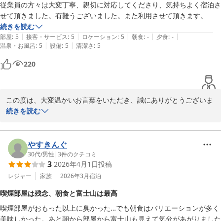
従業員の方々は大変丁寧、親切に対応してくださり、気持ちよく宿泊さ
2026-04-14
またのお越しを従業員一同心よりお待ちしております。

せて頂きました。有難うございました。また利用させて頂きます。
続きを読む
フロント　尾﨑
|
|
|
|
|
部屋
:
5
接客・サービス
:
5
ロケーション
:
5
朝食
:
-
夕食
:
-
|
|
温泉・お風呂
:
5
設備
:
5
清潔さ
:
5
ホテルルートイン裾野インター
220
2026-04-06
この度は、大変温かいお言葉をいただき、誠にありがとうございま
す。

続きを読む
従業員の丁寧かつ親切な対応が、お客様の快適なご滞在に繋がった
とのこと、大変嬉しく存じます。このようなお褒めの言葉は、私ど
やすきんぐ
も従業員一同にとりまして、何よりの励みとなります。

30代
/
男性
|
3
件のクチコミ
3
2026年4月1日
投稿
今後も、お客様にご満足いただけるサービスの提供に一層努めてま
レジャー
家族
2026年3月
宿泊
いりますので、またのご利用を心よりお待ち申し上げております。

喫煙部屋は残念、朝食と富士山は最高
喫煙部屋がおもった以上に臭かった…でも朝食はバリエーションが多く
フロント　藤澤
美味しかった。あと朝から部屋から富士山も見えて気分があがりました