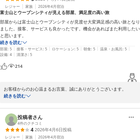
フロント　藤澤
も、ホテルルートイン裾野インターをよろしくお願い申し上げま
レジャー
家族
2026年4月
宿泊
ホテルルートイン裾野インター
富士山とウーブンシティが見える部屋、満足度の高い旅
す。

2026-03-23
部屋からは富士山とウーブンシティが見渡せ大変満足感の高い旅となり
ホテルルートイン裾野インター

ました。接客、サービスも良かったです。機会があればまた利用したい
フロント
と思います。
続きを読む
ホテルルートイン裾野インター
|
|
|
|
|
部屋
:
5
接客・サービス
:
5
ロケーション
:
5
朝食
:
5
温泉・お風呂
:
5
2026-02-27
|
設備
:
4
清潔さ
:
5
214
お客様からのお心温まるお言葉、誠にありがとうございます。

続きを読む
お部屋からご覧いただけました雄大な富士山と、未来への期待を膨
らませるウーブンシティの眺望が、お客様にご満足いただけたとの
こと、私どもも大変光栄に存じます。

投稿者さん
4
件のクチコミ
4
2026年4月6日
投稿
日本の象徴であり、古くから人々の心を捉えてきた富士の普遍的な
美しさと、最先端技術が息づくウーブンシティという、過去と未来
レジャー
家族
2026年4月
宿泊