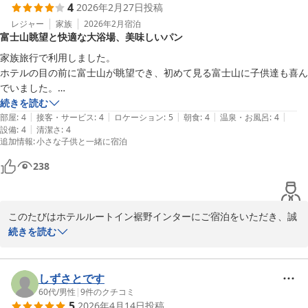
4
2026年2月27日
投稿
ついて、お客様にご負担をおかけしましたことを真摯に受け止めて
おります。特に混雑が予想される時期の駐車場運用につきまして
レジャー
家族
2026年2月
宿泊
富士山眺望と快適な大浴場、美味しいパン
は、お客様によりスムーズにご利用いただけるよう、今後の改善課
題として検討してまいります。

家族旅行で利用しました。

ホテルの目の前に富士山が眺望でき、初めて見る富士山に子供達も喜ん
また、周辺の飲食店情報について、遠方まで買い出しに行かれたと
でいました。

のこと、大変恐縮でございます。ホテルとして、お客様が到着され
こういうホテルの大浴場は湯温が高く、子供が入れないことが多いので
続きを読む
てからでも、周辺の飲食店や施設に関する情報をより分かりやす
|
|
|
|
|
すが、ちょうど良い湯温でゆっくり入ることができました。

部屋
:
4
接客・サービス
:
4
ロケーション
:
5
朝食
:
4
温泉・お風呂
:
4
く、詳細にご提供できるよう、案内の方法について見直しを検討さ
|
設備
:
4
清潔さ
:
4
朝食のパンが美味しかったです。
追加情報
:
小さな子供と一緒に宿泊
せていただきます。

238
一方で、インターチェンジからのアクセスについて、「長距離移動
時の途中に宿泊といった時に便利」とのご評価をいただけたこと、
大変光栄に存じます。

このたびはホテルルートイン裾野インターにご宿泊をいただき、誠
にありがとうございました。

続きを読む
今回頂戴いたしましたご意見を真摯に受け止め、今後のサービス向
ホテルルートイン裾野インターでは、土・日の週末限定で、東館大
上に活かしてまいります。引き続き、お客様に快適にお過ごしいた
浴場を貸切風呂としてご利用いただけます。ご利用は、時間帯別の
だけるホテルを目指して参りますので、今後ともルートインホテル
予約制となりますので、ぜひともご家族でご利用ください。

しずさとです
ズをご愛顧賜りますようお願い申し上げます。

今の季節はレストラン会場からも雪化粧の富士山をご覧いただけま
60代
/
男性
|
9
件のクチコミ
5
2026年4月14日
投稿
す。静岡にお越しに際にはぜひともお待ちしております。今後と