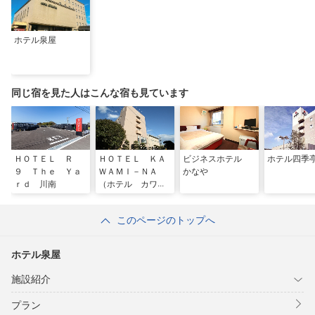
ホテル泉屋
同じ宿を見た人はこんな宿も見ています
ＨＯＴＥＬ Ｒ
ＨＯＴＥＬ ＫＡ
ビジネスホテル
ホテル四季
９ Ｔｈｅ Ｙａ
ＷＡＭＩ－ＮＡ
かなや
ｒｄ 川南
（ホテル カワミ
ーナ）
このページのトップへ
ホテル泉屋
施設紹介
プラン