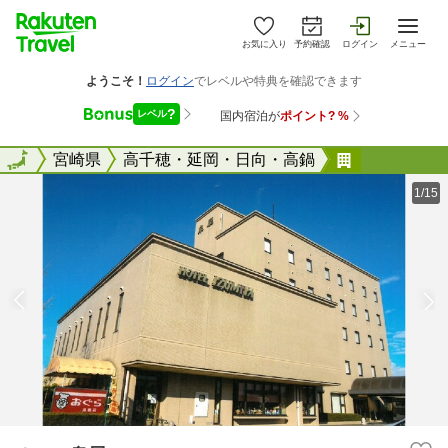
お気に入り
予約確認
ログイン
メニュー
全国
全国
宮崎県
高千穂・延岡・日向・高鍋
ホテル泉屋
1/15