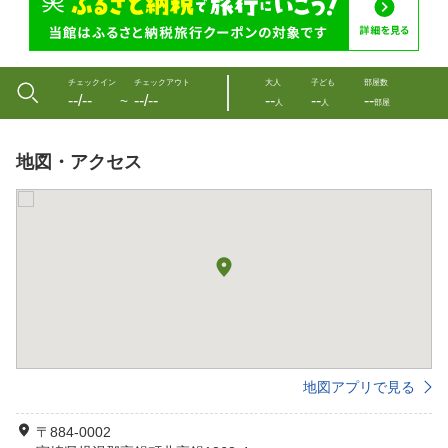
チェックイン
チェックアウト
大人
子ども
部屋数
--/--
--/--
--
--
--
〜
人
人
部屋
地図・アクセス
地図アプリで見る
〒884-0002