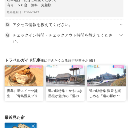
駐車場は下記をご確認ください。
有り ５０台 無料 先着順
最終更新日：2004-09-24
アクセス情報を教えてください。
チェックイン時間・チェックアウト時間を教えてくださ
い。
トラベルガイド記事
旅に行きたくなる旅行記事をお届け
青島に新スイーツ誕
道の駅特集！かやぶき
道の駅特集 温泉も楽
生！「青島温泉プリ
屋根が魅力の「道の駅
しめる「道の駅ゆ〜ぱ
ン」「青島ういろう」
酒谷」（日南市）
るのじり」（宮崎県小
が登場！（宮崎県宮崎
林市）
市）
最近見た宿