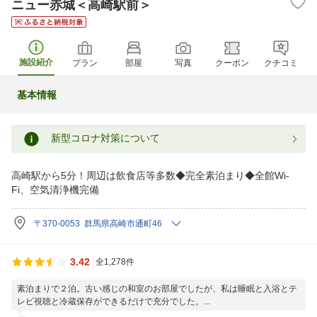
ニュー赤城＜高崎駅前＞
施設紹介
プラン
部屋
写真
クーポン
クチコミ
基本情報
新型コロナ対策について
高崎駅から5分！周辺は飲食店等多数◆完全素泊まり◆全館Wi-
Fi、空気清浄機完備
〒370-0053 群馬県高崎市通町46
3.42
全1,278件
素泊まりで２泊。古い感じの和室のお部屋でしたが、私は睡眠と入浴とテ
レビ視聴と冷蔵保存ができるだけで充分でした。...