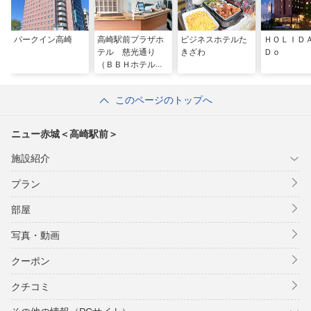
パークイン高崎
高崎駅前プラザホ
ビジネスホテルた
ＨＯＬＩ
テル 慈光通り
きざわ
Ｄｏ
（ＢＢＨホテルグ
ループ）
このページのトップへ
ニュー赤城＜高崎駅前＞
施設紹介
プラン
部屋
写真・動画
クーポン
クチコミ