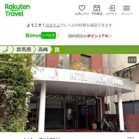
お気に入り
予約確認
ログイン
メニュー
全国
全国
群馬県
高崎
ニュー赤城＜高崎駅前＞
1/12