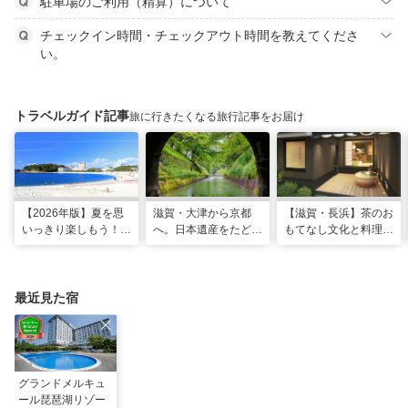
駐車場のご利用（精算）について
チェックイン時間・チェックアウト時間を教えてくださ
い。
トラベルガイド記事
旅に行きたくなる旅行記事をお届け
【2026年版】夏を思
滋賀・大津から京都
【滋賀・長浜】茶のお
いっきり楽しもう！関
へ。日本遺産をたどる
もてなし文化と料理が
西のおすすめ海水浴
「びわ湖疏水船」の水
体感できる非日常宿
場・ビーチ18選
路旅
「三献の宿」がグラン
ドオープン
最近見た宿
グランドメルキュ
ール琵琶湖リゾー