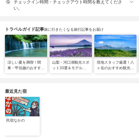
チェックイン時間・チェックアウト時間を教えてくださ
い。
トラベルガイド記事
旅に行きたくなる旅行記事をお届け
涼しい夏を満喫！関
山梨・河口湖観光スポ
現地スタッフ厳選！八
東・甲信越のおすすめ
ット33選＆モデルコ
ヶ岳のおすすめ観光ス
避暑地14選
ース！絶景や温泉も
ポット18選
最近見た宿
民宿なかの