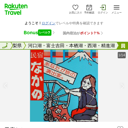
お気に入り
予約確認
ログイン
メニュー
全国
山梨県
全国
河口湖・富士吉田・本栖湖・西湖・精進湖
1/14