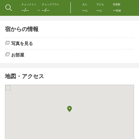
チェックイン
チェックアウト
大人
子ども
部屋数
--/--
--/--
--
--
--
〜
人
人
部屋
宿からの情報
写真を見る
お部屋
地図・アクセス