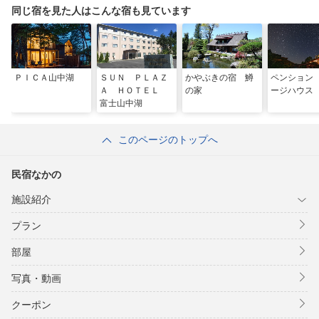
同じ宿を見た人はこんな宿も見ています
ＰＩＣＡ山中湖
ＳＵＮ ＰＬＡＺ
かやぶきの宿 鱒
ペンション
Ａ ＨＯＴＥＬ
の家
ージハウス
富士山中湖
このページのトップへ
民宿なかの
施設紹介
プラン
部屋
写真・動画
クーポン