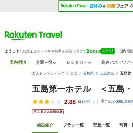
国内宿泊
交通＋宿
レンタカー
高速バス・ツア
五島第
楽天トラベルトップ
全国
長崎県
五島列島
五島第一ホテル ＜五島・
2.88
(
236
件)
〒853-0001長
施設紹介
プラン一覧
部屋一覧
写真・動