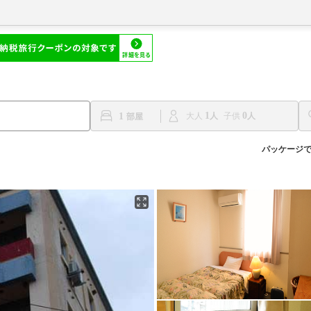
1
0
1
大人
子供
パッケージ