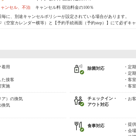
キャンセル、不泊
キャンセル料 宿泊料金の100％
日毎に、別途キャンセルポリシーが設定されている場合があります。
ジ（空室カレンダー横等）と【予約手続画面（予約step）】にて必ずキ
ク着用
定
除菌対応
定
した接客
客
迎実施
客
チェックイン・
リア）の換気
お
アウト対応
の換気
提
食事対応
会