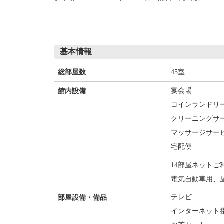
基本情報
45室
総部屋数
宴会場
館内設備
コインランドリー
クリーニングサ
マッサージサー
宅配便
14部屋ネットご
電気自動車用、
テレビ
部屋設備・備品
インターネット接